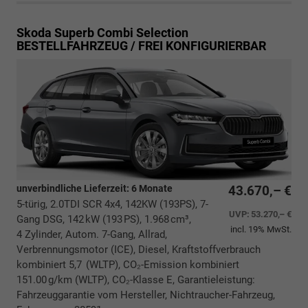
Skoda Superb Combi
Selection
BESTELLFAHRZEUG / FREI KONFIGURIERBAR
unverbindliche Lieferzeit:
6 Monate
43.670,– €
5-türig, 2.0TDI SCR 4x4, 142KW (193PS), 7-
UVP:
53.270,– €
Gang DSG, 142 kW (193 PS), 1.968 cm³,
incl. 19% MwSt.
4 Zylinder, Autom. 7-Gang, Allrad,
Verbrennungsmotor (ICE), Diesel, Kraftstoffverbrauch
kombiniert 5,7 (WLTP), CO₂-Emission kombiniert
151.00 g/km (WLTP), CO₂-Klasse E, Garantieleistung:
Fahrzeuggarantie vom Hersteller, Nichtraucher-Fahrzeug,