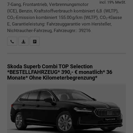
incl. 19% MwSt.
7-Gang, Frontantrieb, Verbrennungsmotor
(ICE), Benzin, Kraftstoffverbrauch kombiniert 6,8 (WLTP),
CO₂-Emission kombiniert 155.00 g/km (WLTP), CO₂-Klasse
E, Garantieleistung: Fahrzeuggarantie vom Hersteller,
Nichtraucher-Fahrzeug, Fahrzeugnr.: 39216
Rückrufbitte absenden
PDF-Datei, Fahrzeugexposé drucken
Drucken, parken oder vergleichen
Skoda Superb Combi
TOP Selection
*BESTELLFAHRZEUG* 390,- € monatlich* 36
Monate* Ohne Kilometerbegrenzung*