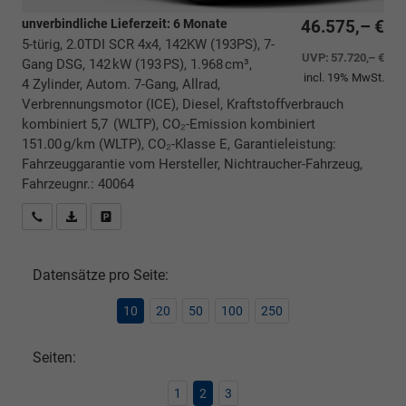
unverbindliche Lieferzeit:
6 Monate
46.575,– €
5-türig, 2.0TDI SCR 4x4, 142KW (193PS), 7-
UVP:
57.720,– €
Gang DSG, 142 kW (193 PS), 1.968 cm³,
incl. 19% MwSt.
4 Zylinder, Autom. 7-Gang, Allrad,
Verbrennungsmotor (ICE), Diesel, Kraftstoffverbrauch
kombiniert 5,7 (WLTP), CO₂-Emission kombiniert
151.00 g/km (WLTP), CO₂-Klasse E, Garantieleistung:
Fahrzeuggarantie vom Hersteller, Nichtraucher-Fahrzeug,
Fahrzeugnr.: 40064
Rückrufbitte absenden
PDF-Datei, Fahrzeugexposé drucken
Drucken, parken oder vergleichen
Datensätze pro Seite:
10
20
50
100
250
Seiten:
1
2
3