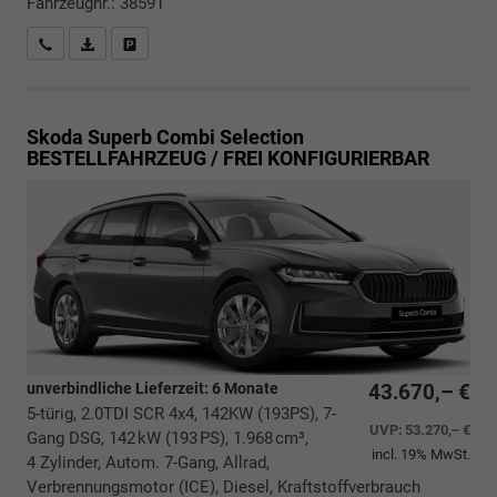
Fahrzeugnr.: 38591
Rückrufbitte absenden
PDF-Datei, Fahrzeugexposé drucken
Drucken, parken oder vergleichen
Skoda Superb Combi
Selection
BESTELLFAHRZEUG / FREI KONFIGURIERBAR
unverbindliche Lieferzeit:
6 Monate
43.670,– €
5-türig, 2.0TDI SCR 4x4, 142KW (193PS), 7-
UVP:
53.270,– €
Gang DSG, 142 kW (193 PS), 1.968 cm³,
incl. 19% MwSt.
4 Zylinder, Autom. 7-Gang, Allrad,
Verbrennungsmotor (ICE), Diesel, Kraftstoffverbrauch