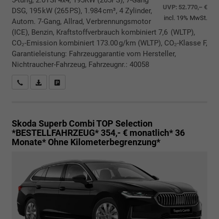
5-türig, 2.0TSI 4x4, 195KW (265PS), 7-Gang
UVP:
52.770,– €
DSG, 195 kW (265 PS), 1.984 cm³, 4 Zylinder,
incl. 19% MwSt.
Autom. 7-Gang, Allrad, Verbrennungsmotor
(ICE), Benzin, Kraftstoffverbrauch kombiniert 7,6 (WLTP),
CO₂-Emission kombiniert 173.00 g/km (WLTP), CO₂-Klasse F,
Garantieleistung: Fahrzeuggarantie vom Hersteller,
Nichtraucher-Fahrzeug, Fahrzeugnr.: 40058
Rückrufbitte absenden
PDF-Datei, Fahrzeugexposé drucken
Drucken, parken oder vergleichen
Skoda Superb Combi
TOP Selection
*BESTELLFAHRZEUG* 354,- € monatlich* 36
Monate* Ohne Kilometerbegrenzung*