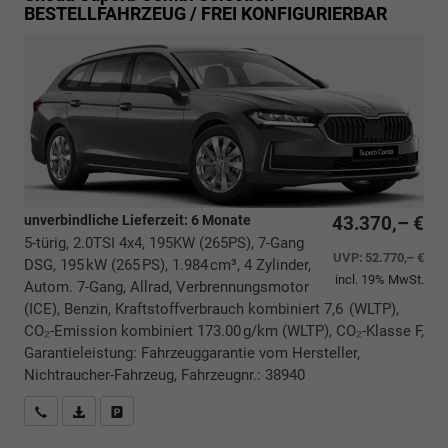
BESTELLFAHRZEUG / FREI KONFIGURIERBAR
unverbindliche Lieferzeit:
6 Monate
43.370,– €
5-türig, 2.0TSI 4x4, 195KW (265PS), 7-Gang
UVP:
52.770,– €
DSG, 195 kW (265 PS), 1.984 cm³, 4 Zylinder,
incl. 19% MwSt.
Autom. 7-Gang, Allrad, Verbrennungsmotor
(ICE), Benzin, Kraftstoffverbrauch kombiniert 7,6 (WLTP),
CO₂-Emission kombiniert 173.00 g/km (WLTP), CO₂-Klasse F,
Garantieleistung: Fahrzeuggarantie vom Hersteller,
Nichtraucher-Fahrzeug, Fahrzeugnr.: 38940
Rückrufbitte absenden
PDF-Datei, Fahrzeugexposé drucken
Drucken, parken oder vergleichen