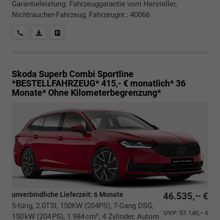
Garantieleistung: Fahrzeuggarantie vom Hersteller,
Nichtraucher-Fahrzeug, Fahrzeugnr.: 40066
Rückrufbitte absenden
PDF-Datei, Fahrzeugexposé drucken
Drucken, parken oder vergleichen
Skoda Superb Combi
Sportline
*BESTELLFAHRZEUG* 415,- € monatlich* 36
Monate* Ohne Kilometerbegrenzung*
unverbindliche Lieferzeit:
6 Monate
46.535,– €
5-türig, 2.0TSI, 150KW (204PS), 7-Gang DSG,
UVP:
57.140,– €
150 kW (204 PS), 1.984 cm³, 4 Zylinder, Autom.