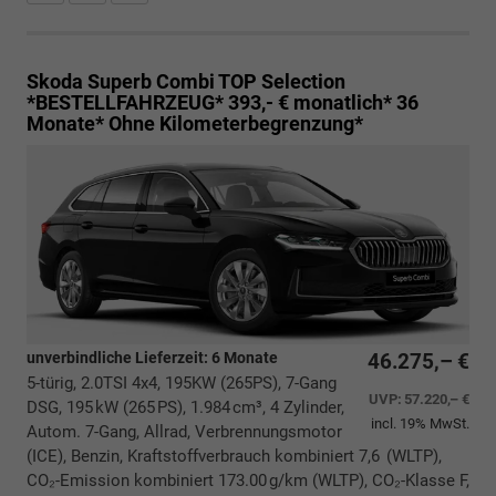
Skoda Superb Combi
TOP Selection
*BESTELLFAHRZEUG* 393,- € monatlich* 36
Monate* Ohne Kilometerbegrenzung*
unverbindliche Lieferzeit:
6 Monate
46.275,– €
5-türig, 2.0TSI 4x4, 195KW (265PS), 7-Gang
UVP:
57.220,– €
DSG, 195 kW (265 PS), 1.984 cm³, 4 Zylinder,
incl. 19% MwSt.
Autom. 7-Gang, Allrad, Verbrennungsmotor
(ICE), Benzin, Kraftstoffverbrauch kombiniert 7,6 (WLTP),
CO₂-Emission kombiniert 173.00 g/km (WLTP), CO₂-Klasse F,