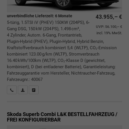
unverbindliche Lieferzeit:
6 Monate
43.955,– €
5-türig, 1.5TSI iV (PHEV) 150KW (204PS), 6-
UVP:
56.100,– €
Gang DSG, 150 kW (204 PS), 1.498 cm³,
incl. 19% MwSt.
4 Zylinder, Autom. 6-Gang, Frontantrieb,
Plugin-Hybrid (PHEV), Plugin-Hybrid, Hybrid Benzin,
Kraftstoffverbrauch kombiniert 5,4 (WLTP), CO₂-Emission
kombiniert 123.00 g/km (WLTP), Stromverbrauch
16.40 kWh/100km (WLTP), CO₂-Klasse D (gewichtet,
kombiniert), D (bei entladener Batterie), Garantieleistung:
Fahrzeuggarantie vom Hersteller, Nichtraucher-Fahrzeug,
Fahrzeugnr.: 40067
Rückrufbitte absenden
PDF-Datei, Fahrzeugexposé drucken
Drucken, parken oder vergleichen
Skoda Superb Combi
L&K BESTELLFAHRZEUG /
FREI KONFIGURIERBAR