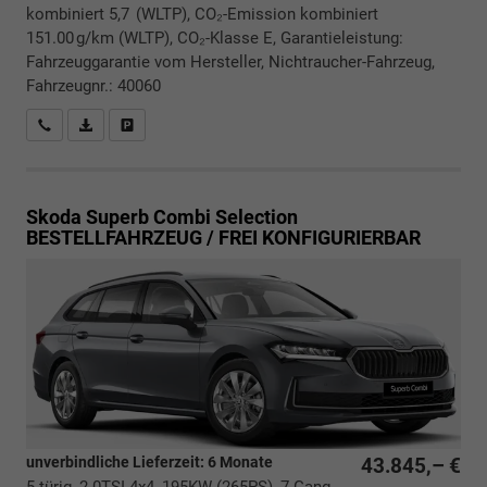
kombiniert 5,7 (WLTP), CO₂-Emission kombiniert
151.00 g/km (WLTP), CO₂-Klasse E, Garantieleistung:
Fahrzeuggarantie vom Hersteller, Nichtraucher-Fahrzeug,
Fahrzeugnr.: 40060
Rückrufbitte absenden
PDF-Datei, Fahrzeugexposé drucken
Drucken, parken oder vergleichen
Skoda Superb Combi
Selection
BESTELLFAHRZEUG / FREI KONFIGURIERBAR
unverbindliche Lieferzeit:
6 Monate
43.845,– €