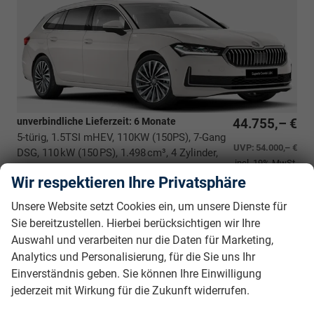
unverbindliche Lieferzeit:
6 Monate
44.755,– €
5-türig, 1.5TSI mHEV, 110KW (150PS), 7-Gang
UVP:
54.000,– €
DSG, 110 kW (150 PS), 1.498 cm³, 4 Zylinder,
incl. 19% MwSt.
Autom. 7-Gang, Frontantrieb, Mild-Hybrid
Wir respektieren Ihre Privatsphäre
(MHEV), Benzin, Kraftstoffverbrauch kombiniert 5,3 (WLTP),
CO₂-Emission kombiniert 122.00 g/km (WLTP), CO₂-Klasse
Unsere Website setzt Cookies ein, um unsere Dienste für
D, Garantieleistung: Fahrzeuggarantie vom Hersteller,
Sie bereitzustellen. Hierbei berücksichtigen wir Ihre
Nichtraucher-Fahrzeug, Fahrzeugnr.: 38601
Auswahl und verarbeiten nur die Daten für Marketing,
Analytics und Personalisierung, für die Sie uns Ihr
Rückrufbitte absenden
PDF-Datei, Fahrzeugexposé drucken
Drucken, parken oder vergleichen
Einverständnis geben. Sie können Ihre Einwilligung
jederzeit mit Wirkung für die Zukunft widerrufen.