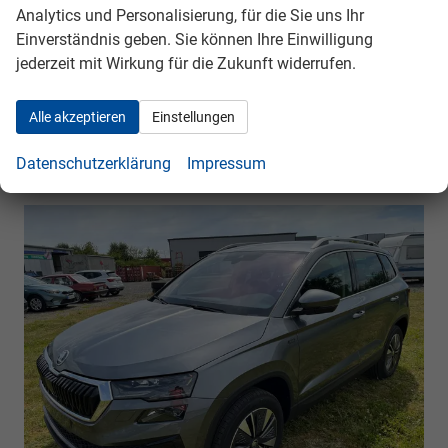
kombiniert 134.00 g/km (WLTP), CO₂-Klasse D,
Analytics und Personalisierung, für die Sie uns Ihr
Garantieleistung: Fahrzeuggarantie vom Hersteller,
Einverständnis geben. Sie können Ihre Einwilligung
Nichtraucher-Fahrzeug, Fahrzeugnr.: 39950
jederzeit mit Wirkung für die Zukunft widerrufen.
Rückrufbitte absenden
PDF-Datei, Fahrzeugexposé drucken
Drucken, parken oder vergleichen
Alle akzeptieren
Einstellungen
Datenschutzerklärung
Impressum
Skoda Karoq
Selection BESTELLFAHRZEUG / FREI
KONFIGURIERBAR