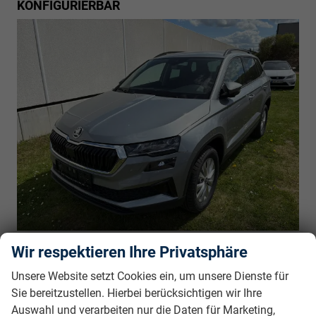
KONFIGURIERBAR
unverbindliche Lieferzeit:
6 Monate
27.250,– €
Wir respektieren Ihre Privatsphäre
5-türig, 1.0TSI, 85KW (115PS), 6-Gang, 85 kW
incl. 19% MwSt.
(116 PS), 999 cm³, 3 Zylinder, Schalt. 6-Gang,
Unsere Website setzt Cookies ein, um unsere Dienste für
Frontantrieb, Verbrennungsmotor (ICE), Benzin,
Sie bereitzustellen. Hierbei berücksichtigen wir Ihre
Kraftstoffverbrauch kombiniert 5,9 (WLTP), CO₂-Emission
Auswahl und verarbeiten nur die Daten für Marketing,