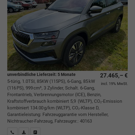
unverbindliche Lieferzeit:
5 Monate
27.465,– €
5-türig, 1.0TSI, 85KW (115PS), 6-Gang, 85 kW
incl. 19% MwSt.
(116 PS), 999 cm³, 3 Zylinder, Schalt. 6-Gang,
Frontantrieb, Verbrennungsmotor (ICE), Benzin,
Kraftstoffverbrauch kombiniert 5,9 (WLTP), CO₂-Emission
kombiniert 134.00 g/km (WLTP), CO₂-Klasse D,
Garantieleistung: Fahrzeuggarantie vom Hersteller,
Nichtraucher-Fahrzeug, Fahrzeugnr.: 40163
Rückrufbitte absenden
PDF-Datei, Fahrzeugexposé drucken
Drucken, parken oder vergleichen