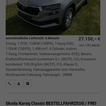
unverbindliche Lieferzeit:
6 Monate
27.150,– €
5-türig, 1.5TSI, 110KW (150PS), 7-Gang DSG,
incl. 19% MwSt.
110 kW (150 PS), 1.498 cm³, 4 Zylinder, Autom.
7-Gang, Frontantrieb, Verbrennungsmotor (ICE), Benzin,
Kraftstoffverbrauch kombiniert 6,1 (WLTP), CO₂-Emission
kombiniert 139.00 g/km (WLTP), CO₂-Klasse E,
Garantieleistung: Fahrzeuggarantie vom Hersteller,
Nichtraucher-Fahrzeug, Fahrzeugnr.: 39898
Rückrufbitte absenden
PDF-Datei, Fahrzeugexposé drucken
Drucken, parken oder vergleichen
Skoda Karoq
Classic BESTELLFAHRZEUG / FREI