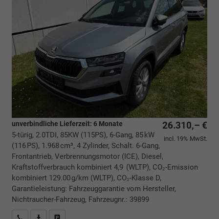
unverbindliche Lieferzeit:
6 Monate
26.310,– €
5-türig, 2.0TDI, 85KW (115PS), 6-Gang, 85 kW
incl. 19% MwSt.
(116 PS), 1.968 cm³, 4 Zylinder, Schalt. 6-Gang,
Frontantrieb, Verbrennungsmotor (ICE), Diesel,
Kraftstoffverbrauch kombiniert 4,9 (WLTP), CO₂-Emission
kombiniert 129.00 g/km (WLTP), CO₂-Klasse D,
Garantieleistung: Fahrzeuggarantie vom Hersteller,
Nichtraucher-Fahrzeug, Fahrzeugnr.: 39899
Rückrufbitte absenden
PDF-Datei, Fahrzeugexposé drucken
Drucken, parken oder vergleichen