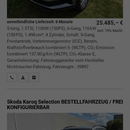
unverbindliche Lieferzeit:
6 Monate
25.485,– €
5-türig, 1.5TSI, 110KW (150PS), 6-Gang, 110 kW
incl. 19% MwSt.
(150 PS), 1.498 cm³, 4 Zylinder, Schalt. 6-Gang,
Frontantrieb, Verbrennungsmotor (ICE), Benzin,
Kraftstoffverbrauch kombiniert 6 (WLTP), CO₂-Emission
kombiniert 137.00 g/km (WLTP), CO₂-Klasse E,
Garantieleistung: Fahrzeuggarantie vom Hersteller,
Nichtraucher-Fahrzeug, Fahrzeugnr.: 39897
Rückrufbitte absenden
PDF-Datei, Fahrzeugexposé drucken
Drucken, parken oder vergleichen
Skoda Karoq
Selection BESTELLFAHRZEUG / FREI
KONFIGURIERBAR