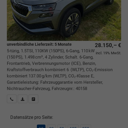
unverbindliche Lieferzeit:
5 Monate
28.150,– €
5-türig, 1.5TSI, 110KW (150PS), 6-Gang, 110 kW
incl. 19% MwSt.
(150 PS), 1.498 cm³, 4 Zylinder, Schalt. 6-Gang,
Frontantrieb, Verbrennungsmotor (ICE), Benzin,
Kraftstoffverbrauch kombiniert 6 (WLTP), CO₂-Emission
kombiniert 137.00 g/km (WLTP), CO₂-Klasse E,
Garantieleistung: Fahrzeuggarantie vom Hersteller,
Nichtraucher-Fahrzeug, Fahrzeugnr.: 40158
Rückrufbitte absenden
PDF-Datei, Fahrzeugexposé drucken
Drucken, parken oder vergleichen
Datensätze pro Seite: