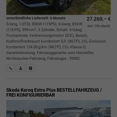
unverbindliche Lieferzeit:
6 Monate
27.260,– €
5-türig, 1.0TSI, 85KW (115PS), 6-Gang, 85 kW
incl. 19% MwSt.
(116 PS), 999 cm³, 3 Zylinder, Schalt. 6-Gang,
Frontantrieb, Verbrennungsmotor (ICE), Benzin,
Kraftstoffverbrauch kombiniert 5,9 (WLTP), CO₂-Emission
kombiniert 134.00 g/km (WLTP), CO₂-Klasse D,
Garantieleistung: Fahrzeuggarantie vom Hersteller,
Nichtraucher-Fahrzeug, Fahrzeugnr.: 39902
Rückrufbitte absenden
PDF-Datei, Fahrzeugexposé drucken
Drucken, parken oder vergleichen
Skoda Karoq
Extra Plus BESTELLFAHRZEUG /
FREI KONFIGURIERBAR