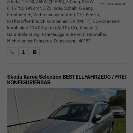
5-türig, 1.0TSI, 85KW (115PS), 6-Gang, 85 kW
incl. 19% MwSt.
(116 PS), 999 cm³, 3 Zylinder, Schalt. 6-Gang,
Frontantrieb, Verbrennungsmotor (ICE), Benzin,
Kraftstoffverbrauch kombiniert 5,9 (WLTP), CO₂-Emission
kombiniert 134.00 g/km (WLTP), CO₂-Klasse D,
Garantieleistung: Fahrzeuggarantie vom Hersteller,
Nichtraucher-Fahrzeug, Fahrzeugnr.: 40157
Rückrufbitte absenden
PDF-Datei, Fahrzeugexposé drucken
Drucken, parken oder vergleichen
Skoda Karoq
Selection BESTELLFAHRZEUG / FREI
KONFIGURIERBAR