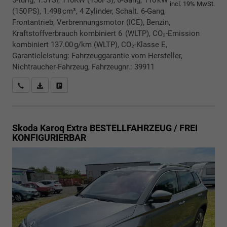
incl. 19% MwSt.
(150 PS), 1.498 cm³, 4 Zylinder, Schalt. 6-Gang,
Frontantrieb, Verbrennungsmotor (ICE), Benzin,
Kraftstoffverbrauch kombiniert 6 (WLTP), CO₂-Emission
kombiniert 137.00 g/km (WLTP), CO₂-Klasse E,
Garantieleistung: Fahrzeuggarantie vom Hersteller,
Nichtraucher-Fahrzeug, Fahrzeugnr.: 39911
Rückrufbitte absenden
PDF-Datei, Fahrzeugexposé drucken
Drucken, parken oder vergleichen
Skoda Karoq
Extra BESTELLFAHRZEUG / FREI
KONFIGURIERBAR