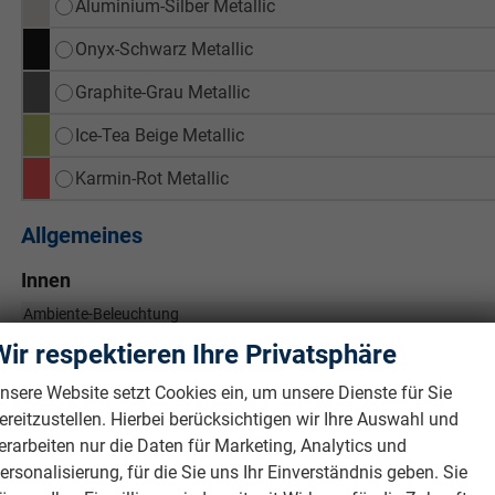
Aluminium-Silber Metallic
Onyx-Schwarz Metallic
Graphite-Grau Metallic
Ice-Tea Beige Metallic
Karmin-Rot Metallic
Allgemeines
Innen
Ambiente-Beleuchtung
Armlehnen
Wir respektieren Ihre Privatsphäre
Durchlademöglichkeit
nsere Website setzt Cookies ein, um unsere Dienste für Sie
Fensterheber
ereitzustellen. Hierbei berücksichtigen wir Ihre Auswahl und
Gepäckraumabtrennung
erarbeiten nur die Daten für Marketing, Analytics und
Klimatisierung
ersonalisierung, für die Sie uns Ihr Einverständnis geben. Sie