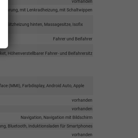
vorhanden
tausführung, mit Lenkradheizung, mit Schaltwippen
ung, Sitzheizung hinten, Massagesitze, Isofix
Fahrer und Beifahrer
ket, Höhenverstellbarer Fahrer- und Beifahrersitz
face (MMI), Farbdisplay, Android Auto, Apple
vorhanden
vorhanden
Navigation, Navigation mit Bildschirm
ung, Bluetooth, Induktionsladen für Smartphones
vorhanden