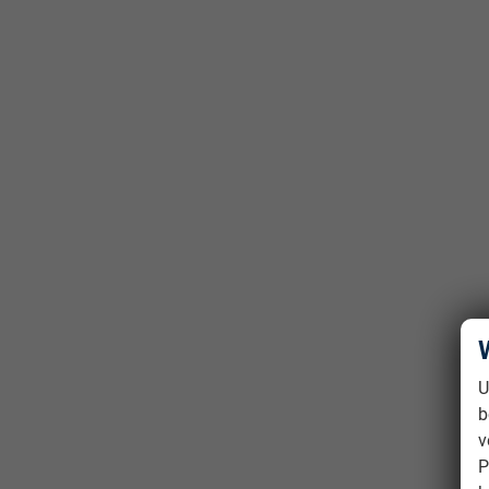
U
b
v
P