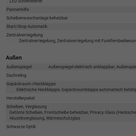
LED Scheinwerfer
Pannenhilfe
Scheibenwaschanlage beheizbar
Start/Stop-Automatik
Zentralverriegelung
Zentralverriegelung, Zentralverriegelung mit Funkfernbedienun
Außen
Außenspiegel
Außenspiegel elektrisch anklappbar, Außenspieg
Dachreling
Gepäckraum-/Heckklappe
Elektrische Heckklappe, Gepäckraumklappe automatisch betätig
Herstellerpaket
Scheiben, Verglasung
Getönte Scheiben, Frontscheibe beheizbar, Privacy Glass (Hecksche
Akustikverglasung, Wärmeschutzglas
Schwarze Optik