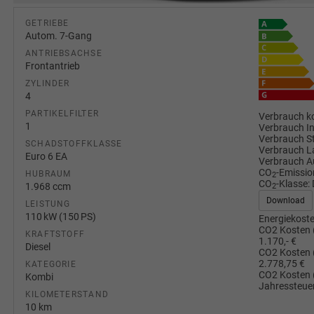
GETRIEBE
Autom. 7-Gang
ANTRIEBSACHSE
Frontantrieb
ZYLINDER
4
PARTIKELFILTER
Verbrauch ko
1
Verbrauch I
Verbrauch S
SCHADSTOFFKLASSE
Verbrauch L
Euro 6 EA
Verbrauch A
CO
-Emissio
HUBRAUM
2
CO
-Klasse:
1.968 ccm
2
Download
LEISTUNG
110 kW (150 PS)
Energiekoste
CO2 Kosten 
KRAFTSTOFF
1.170,- €
Diesel
CO2 Kosten 
2.778,75 €
KATEGORIE
CO2 Kosten 
Kombi
Jahressteuer
KILOMETERSTAND
10 km