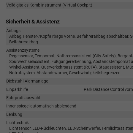
Volldigitales Kombiinstrument (Virtual Cockpit)
Sicherheit & Assistenz
Airbags
Airbag, Fenster-/Kopfairbags Vorne, Beifahrerairbag abschaltbar, 
Beifahrerairbag
Assistenzsysteme
Regensensor, Tempomat, Notbremsassistent (City-Safety), Berganfa
Spurwechselassistent, Fußgängererkennung, Abstandstempomat ada
Winkel-Assistent, Querverkehrsassistent (RCTA), Stauassistent, Mü
Notrufsystem, Abstandswarner, Geschwindigkeitsbegrenzer
Diebstahl-Alarmanlage
Einparkhilfe
Park Distance Control vorn
Fahrprofilauswahl
Innenspiegel automatisch abblendend
Lenkung
Lichttechnik
Lichtsensor, LED-Rückleuchten, LED-Scheinwerfer, Fernlichtassistent,