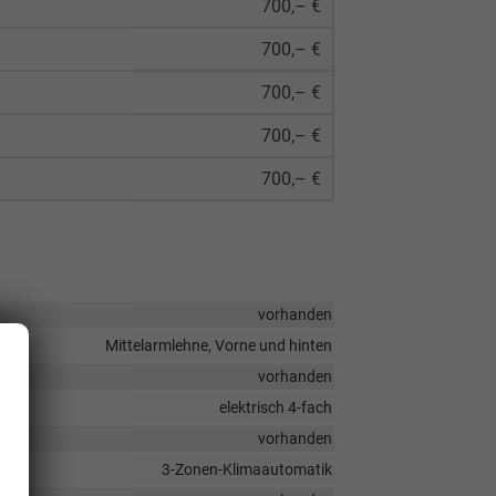
700,– €
700,– €
700,– €
700,– €
700,– €
vorhanden
Mittelarmlehne, Vorne und hinten
vorhanden
elektrisch 4-fach
vorhanden
3-Zonen-Klimaautomatik