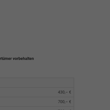
rrtümer vorbehalten
430,– €
700,– €