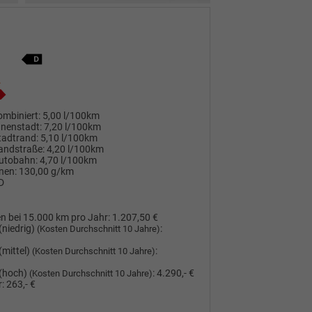
mbiniert:
5,00 l/100km
nnenstadt:
7,20 l/100km
tadtrand:
5,10 l/100km
andstraße:
4,20 l/100km
utobahn:
4,70 l/100km
nen:
130,00 g/km
D
n bei 15.000 km pro Jahr:
1.207,50 €
(niedrig)
:
(Kosten Durchschnitt 10 Jahre)
(mittel)
:
(Kosten Durchschnitt 10 Jahre)
(hoch)
:
4.290,- €
(Kosten Durchschnitt 10 Jahre)
:
263,- €