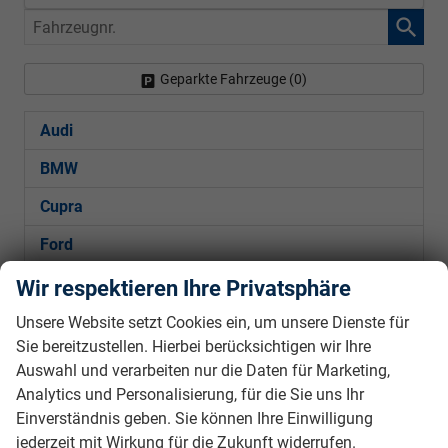
Fahrzeugnr.
Geparkte Fahrzeuge (
0
)
Audi
BMW
Cupra
Ford
Hyundai
Wir respektieren Ihre Privatsphäre
Kia
Unsere Website setzt Cookies ein, um unsere Dienste für
Sie bereitzustellen. Hierbei berücksichtigen wir Ihre
Mercedes-Benz
Auswahl und verarbeiten nur die Daten für Marketing,
Analytics und Personalisierung, für die Sie uns Ihr
Peugeot
Einverständnis geben. Sie können Ihre Einwilligung
Seat
jederzeit mit Wirkung für die Zukunft widerrufen.