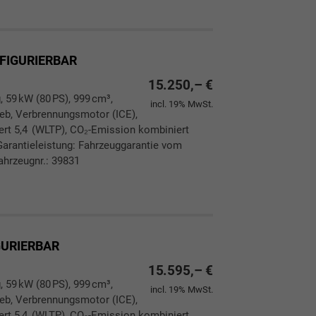
NFIGURIERBAR
15.250,– €
, 59 kW (80 PS), 999 cm³,
incl. 19% MwSt.
rieb, Verbrennungsmotor (ICE),
ert 5,4 (WLTP), CO₂-Emission kombiniert
Garantieleistung: Fahrzeuggarantie vom
ahrzeugnr.: 39831
ken
leichen
GURIERBAR
15.595,– €
, 59 kW (80 PS), 999 cm³,
incl. 19% MwSt.
rieb, Verbrennungsmotor (ICE),
ert 5,4 (WLTP), CO₂-Emission kombiniert