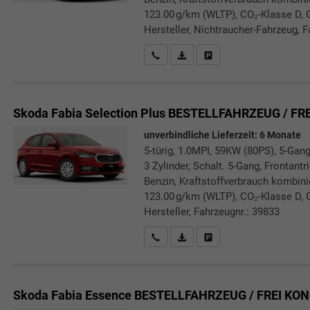
123.00 g/km (WLTP), CO₂-Klasse D, 
Hersteller, Nichtraucher-Fahrzeug, F
Rückrufbitte absenden
PDF-Datei, Fahrzeugexposé druc
Drucken, parken oder verg
Skoda Fabia
Selection Plus BESTELLFAHRZEUG / FR
unverbindliche Lieferzeit:
6 Monate
5-türig, 1.0MPI, 59KW (80PS), 5-Gang
3 Zylinder, Schalt. 5-Gang, Frontant
Benzin, Kraftstoffverbrauch kombini
123.00 g/km (WLTP), CO₂-Klasse D, 
Hersteller, Fahrzeugnr.: 39833
Rückrufbitte absenden
PDF-Datei, Fahrzeugexposé druc
Drucken, parken oder verg
Skoda Fabia
Essence BESTELLFAHRZEUG / FREI KO