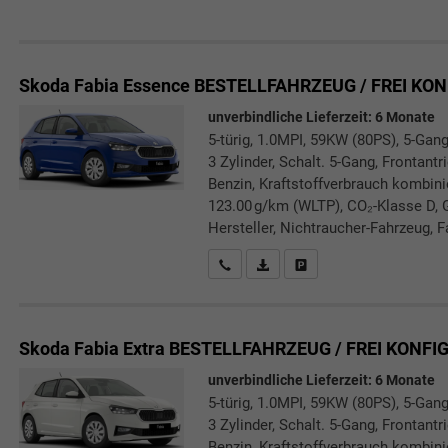
Skoda Fabia
Essence BESTELLFAHRZEUG / FREI KO
unverbindliche Lieferzeit:
6 Monate
5-türig, 1.0MPI, 59KW (80PS), 5-Gang
3 Zylinder, Schalt. 5-Gang, Frontant
Benzin, Kraftstoffverbrauch kombini
123.00 g/km (WLTP), CO₂-Klasse D, 
Hersteller, Nichtraucher-Fahrzeug, F
Rückrufbitte absenden
PDF-Datei, Fahrzeugexposé druc
Drucken, parken oder verg
Skoda Fabia
Extra BESTELLFAHRZEUG / FREI KONFI
unverbindliche Lieferzeit:
6 Monate
5-türig, 1.0MPI, 59KW (80PS), 5-Gang
3 Zylinder, Schalt. 5-Gang, Frontant
Benzin, Kraftstoffverbrauch kombini