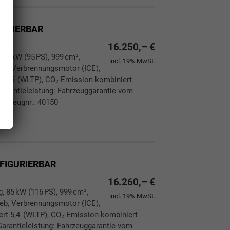
GURIERBAR
16.250,– €
 70 kW (95 PS), 999 cm³,
incl. 19% MwSt.
rieb, Verbrennungsmotor (ICE),
iert 5 (WLTP), CO₂-Emission kombiniert
Garantieleistung: Fahrzeuggarantie vom
ahrzeugnr.: 40150
ken
leichen
NFIGURIERBAR
16.260,– €
g, 85 kW (116 PS), 999 cm³,
incl. 19% MwSt.
rieb, Verbrennungsmotor (ICE),
ert 5,4 (WLTP), CO₂-Emission kombiniert
Garantieleistung: Fahrzeuggarantie vom