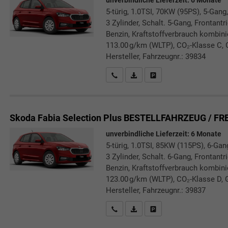
unverbindliche Lieferzeit:
6 Monate
5-türig, 1.0TSI, 70KW (95PS), 5-Gang,
3 Zylinder, Schalt. 5-Gang, Frontant
Benzin, Kraftstoffverbrauch kombin
113.00 g/km (WLTP), CO₂-Klasse C, 
Hersteller, Fahrzeugnr.: 39834
Rückrufbitte absenden
PDF-Datei, Fahrzeugexposé druc
Drucken, parken oder verg
Skoda Fabia
Selection Plus BESTELLFAHRZEUG / FR
unverbindliche Lieferzeit:
6 Monate
5-türig, 1.0TSI, 85KW (115PS), 6-Gan
3 Zylinder, Schalt. 6-Gang, Frontant
Benzin, Kraftstoffverbrauch kombini
123.00 g/km (WLTP), CO₂-Klasse D, 
Hersteller, Fahrzeugnr.: 39837
Rückrufbitte absenden
PDF-Datei, Fahrzeugexposé druc
Drucken, parken oder verg