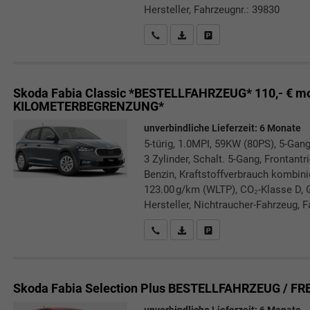
Hersteller, Fahrzeugnr.: 39830
Rückrufbitte absenden
PDF-Datei, Fahrzeugexposé druc
Drucken, parken oder verg
Skoda Fabia
Classic *BESTELLFAHRZEUG* 110,- € m
KILOMETERBEGRENZUNG*
unverbindliche Lieferzeit:
6 Monate
5-türig, 1.0MPI, 59KW (80PS), 5-Gang
3 Zylinder, Schalt. 5-Gang, Frontant
Benzin, Kraftstoffverbrauch kombini
123.00 g/km (WLTP), CO₂-Klasse D, 
Hersteller, Nichtraucher-Fahrzeug, F
Rückrufbitte absenden
PDF-Datei, Fahrzeugexposé druc
Drucken, parken oder verg
Skoda Fabia
Selection Plus BESTELLFAHRZEUG / FR