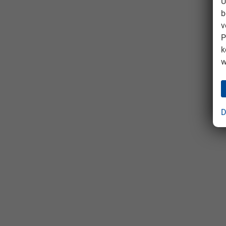
U
b
v
P
k
w
D