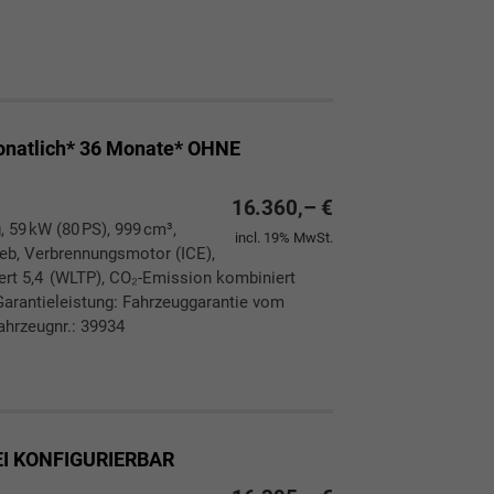
ken
leichen
onatlich* 36 Monate* OHNE
16.360,– €
, 59 kW (80 PS), 999 cm³,
incl. 19% MwSt.
rieb, Verbrennungsmotor (ICE),
ert 5,4 (WLTP), CO₂-Emission kombiniert
Garantieleistung: Fahrzeuggarantie vom
ahrzeugnr.: 39934
ken
leichen
EI KONFIGURIERBAR