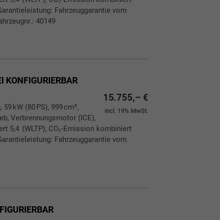
Garantieleistung: Fahrzeuggarantie vom
ahrzeugnr.: 40149
ken
leichen
EI KONFIGURIERBAR
15.755,– €
, 59 kW (80 PS), 999 cm³,
incl. 19% MwSt.
rieb, Verbrennungsmotor (ICE),
ert 5,4 (WLTP), CO₂-Emission kombiniert
Garantieleistung: Fahrzeuggarantie vom
ken
leichen
NFIGURIERBAR