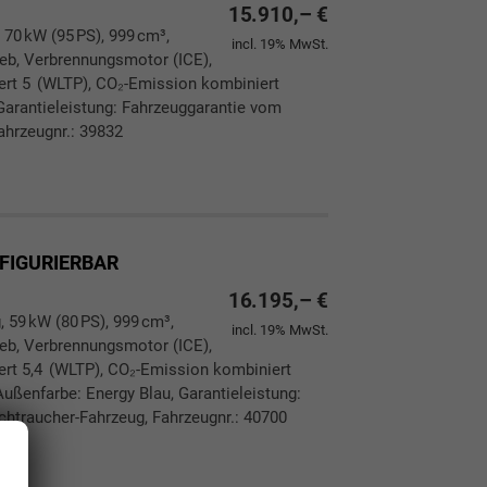
15.910,– €
 70 kW (95 PS), 999 cm³,
incl. 19% MwSt.
rieb, Verbrennungsmotor (ICE),
iert 5 (WLTP), CO₂-Emission kombiniert
Garantieleistung: Fahrzeuggarantie vom
ahrzeugnr.: 39832
ken
leichen
NFIGURIERBAR
16.195,– €
, 59 kW (80 PS), 999 cm³,
incl. 19% MwSt.
rieb, Verbrennungsmotor (ICE),
ert 5,4 (WLTP), CO₂-Emission kombiniert
ußenfarbe: Energy Blau, Garantieleistung:
chtraucher-Fahrzeug, Fahrzeugnr.: 40700
ken
leichen