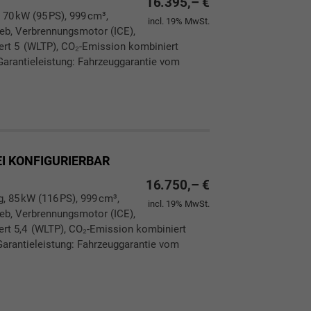
16.395,– €
 70 kW (95 PS), 999 cm³,
incl. 19% MwSt.
rieb, Verbrennungsmotor (ICE),
iert 5 (WLTP), CO₂-Emission kombiniert
Garantieleistung: Fahrzeuggarantie vom
ken
leichen
EI KONFIGURIERBAR
16.750,– €
g, 85 kW (116 PS), 999 cm³,
incl. 19% MwSt.
rieb, Verbrennungsmotor (ICE),
ert 5,4 (WLTP), CO₂-Emission kombiniert
Garantieleistung: Fahrzeuggarantie vom
ken
leichen