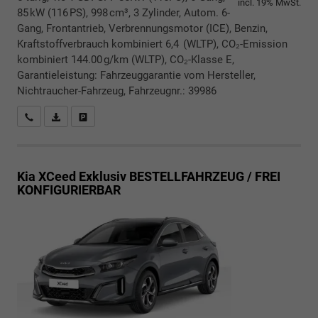
incl. 19% MwSt.
85 kW (116 PS), 998 cm³, 3 Zylinder, Autom. 6-
Gang, Frontantrieb, Verbrennungsmotor (ICE), Benzin,
Kraftstoffverbrauch kombiniert 6,4 (WLTP), CO₂-Emission
kombiniert 144.00 g/km (WLTP), CO₂-Klasse E,
Garantieleistung: Fahrzeuggarantie vom Hersteller,
Nichtraucher-Fahrzeug, Fahrzeugnr.: 39986
Rückrufbitte absenden
PDF-Datei, Fahrzeugexposé drucken
Drucken, parken oder vergleichen
Kia XCeed
Exklusiv BESTELLFAHRZEUG / FREI
KONFIGURIERBAR