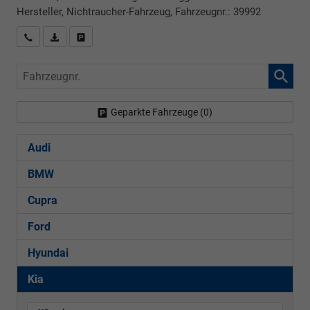
Hersteller, Nichtraucher-Fahrzeug, Fahrzeugnr.: 39992
Rückrufbitte absenden
PDF-Datei, Fahrzeugexposé drucken
Drucken, parken oder vergleichen
Fahrzeugnr.
Geparkte Fahrzeuge (
0
)
Audi
BMW
Cupra
Ford
Hyundai
Kia