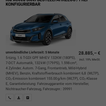
KONFIGURIERBAR
unverbindliche Lieferzeit:
5 Monate
28.885,– €
5-türig, 1.6 T-GDI GPF MHEV 132KW (180PS),
incl. 19% MwSt.
7-DCT Automatik, 132 kW (179 PS), 1.598 cm³,
4 Zylinder, Autom. 7-Gang, Frontantrieb, Mild-Hybrid
(MHEV), Benzin, Kraftstoffverbrauch kombiniert 6,8 (WLTP),
CO₂-Emission kombiniert 155.00 g/km (WLTP), CO₂-Klasse
E, Garantieleistung: Fahrzeuggarantie vom Hersteller,
Nichtraucher-Fahrzeug, Fahrzeugnr.: 39991
Rückrufbitte absenden
PDF-Datei, Fahrzeugexposé drucken
Drucken, parken oder vergleichen