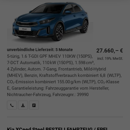
unverbindliche Lieferzeit:
5 Monate
27.660,– €
5-türig, 1.6 T-GDI GPF MHEV 110KW (150PS),
incl. 19% MwSt.
7-DCT Automatik, 110 kW (150 PS), 1.598 cm³,
4 Zylinder, Autom. 7-Gang, Frontantrieb, Mild-Hybrid
(MHEV), Benzin, Kraftstoffverbrauch kombiniert 6,8 (WLTP),
CO₂-Emission kombiniert 155.00 g/km (WLTP), CO₂-Klasse
E, Garantieleistung: Fahrzeuggarantie vom Hersteller,
Nichtraucher-Fahrzeug, Fahrzeugnr.: 39990
Rückrufbitte absenden
PDF-Datei, Fahrzeugexposé drucken
Drucken, parken oder vergleichen
Kia XCeed
Steel BESTELLFAHRZEUG / FREI