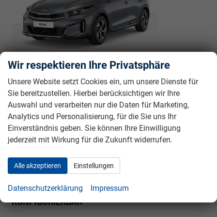
unverbindliche Lieferzeit:
5 Monate
26.440,– €
Wir respektieren Ihre Privatsphäre
5-türig, 1.6 T-GDI GPF MHEV 110KW (150PS),
incl. 19% MwSt.
7-DCT Automatik, 110 kW (150 PS), 1.598 cm³,
Unsere Website setzt Cookies ein, um unsere Dienste für
4 Zylinder, Autom. 7-Gang, Frontantrieb, Mild-Hybrid
Sie bereitzustellen. Hierbei berücksichtigen wir Ihre
(MHEV), Benzin, Kraftstoffverbrauch kombiniert 6,8 (WLTP),
Auswahl und verarbeiten nur die Daten für Marketing,
CO₂-Emission kombiniert 155.00 g/km (WLTP), CO₂-Klasse
Analytics und Personalisierung, für die Sie uns Ihr
E, Garantieleistung: Fahrzeuggarantie vom Hersteller,
Einverständnis geben. Sie können Ihre Einwilligung
Nichtraucher-Fahrzeug, Fahrzeugnr.: 39988
jederzeit mit Wirkung für die Zukunft widerrufen.
Rückrufbitte absenden
PDF-Datei, Fahrzeugexposé drucken
Drucken, parken oder vergleichen
Alle akzeptieren
Einstellungen
Datenschutzerklärung
Impressum
Kia XCeed
Steel BESTELLFAHRZEUG / FREI
KONFIGURIERBAR