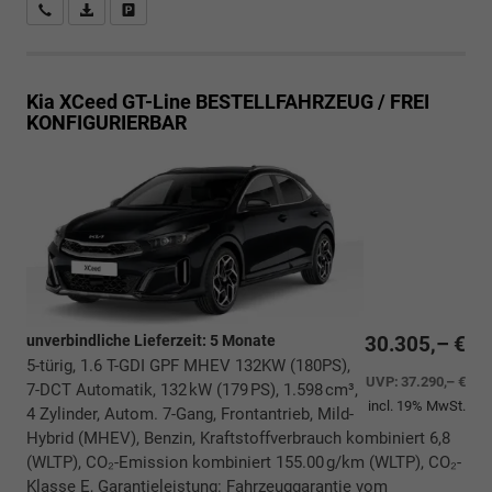
Rückrufbitte absenden
PDF-Datei, Fahrzeugexposé drucken
Drucken, parken oder vergleichen
Kia XCeed
GT-Line BESTELLFAHRZEUG / FREI
KONFIGURIERBAR
unverbindliche Lieferzeit:
5 Monate
30.305,– €
5-türig, 1.6 T-GDI GPF MHEV 132KW (180PS),
UVP:
37.290,– €
7-DCT Automatik, 132 kW (179 PS), 1.598 cm³,
incl. 19% MwSt.
4 Zylinder, Autom. 7-Gang, Frontantrieb, Mild-
Hybrid (MHEV), Benzin, Kraftstoffverbrauch kombiniert 6,8
(WLTP), CO₂-Emission kombiniert 155.00 g/km (WLTP), CO₂-
Klasse E, Garantieleistung: Fahrzeuggarantie vom