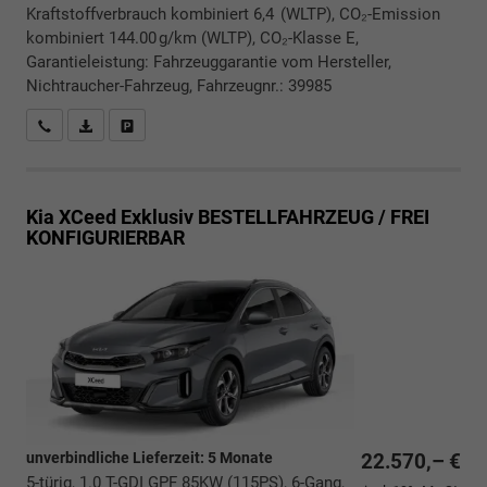
Kraftstoffverbrauch kombiniert 6,4 (WLTP), CO₂-Emission
kombiniert 144.00 g/km (WLTP), CO₂-Klasse E,
Garantieleistung: Fahrzeuggarantie vom Hersteller,
Nichtraucher-Fahrzeug, Fahrzeugnr.: 39985
Rückrufbitte absenden
PDF-Datei, Fahrzeugexposé drucken
Drucken, parken oder vergleichen
Kia XCeed
Exklusiv BESTELLFAHRZEUG / FREI
KONFIGURIERBAR
unverbindliche Lieferzeit:
5 Monate
22.570,– €
5-türig, 1.0 T-GDI GPF 85KW (115PS), 6-Gang,