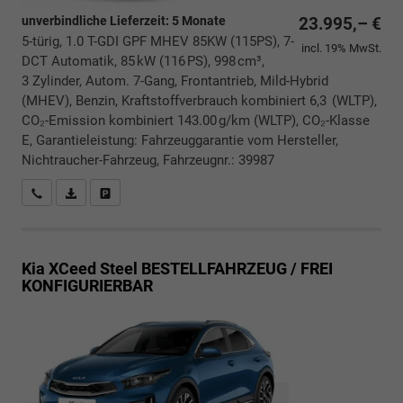
unverbindliche Lieferzeit:
5 Monate
23.995,– €
5-türig, 1.0 T-GDI GPF MHEV 85KW (115PS), 7-
incl. 19% MwSt.
DCT Automatik, 85 kW (116 PS), 998 cm³,
3 Zylinder, Autom. 7-Gang, Frontantrieb, Mild-Hybrid
(MHEV), Benzin, Kraftstoffverbrauch kombiniert 6,3 (WLTP),
CO₂-Emission kombiniert 143.00 g/km (WLTP), CO₂-Klasse
E, Garantieleistung: Fahrzeuggarantie vom Hersteller,
Nichtraucher-Fahrzeug, Fahrzeugnr.: 39987
Rückrufbitte absenden
PDF-Datei, Fahrzeugexposé drucken
Drucken, parken oder vergleichen
Kia XCeed
Steel BESTELLFAHRZEUG / FREI
KONFIGURIERBAR