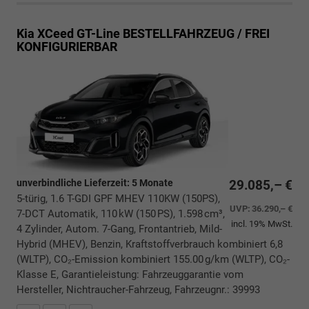
Kia XCeed
GT-Line BESTELLFAHRZEUG / FREI
KONFIGURIERBAR
unverbindliche Lieferzeit:
5 Monate
29.085,– €
5-türig, 1.6 T-GDI GPF MHEV 110KW (150PS),
UVP:
36.290,– €
7-DCT Automatik, 110 kW (150 PS), 1.598 cm³,
incl. 19% MwSt.
4 Zylinder, Autom. 7-Gang, Frontantrieb, Mild-
Hybrid (MHEV), Benzin, Kraftstoffverbrauch kombiniert 6,8
(WLTP), CO₂-Emission kombiniert 155.00 g/km (WLTP), CO₂-
Klasse E, Garantieleistung: Fahrzeuggarantie vom
Hersteller, Nichtraucher-Fahrzeug, Fahrzeugnr.: 39993