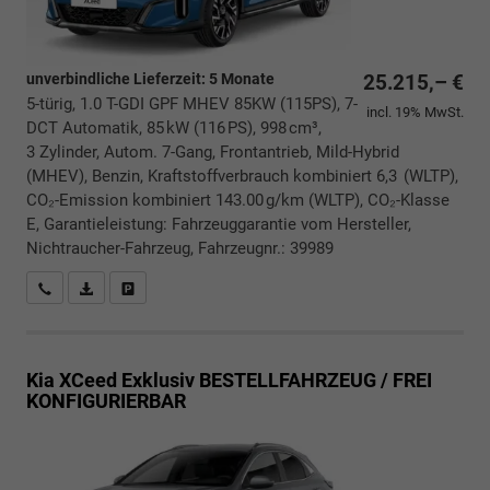
unverbindliche Lieferzeit:
5 Monate
25.215,– €
5-türig, 1.0 T-GDI GPF MHEV 85KW (115PS), 7-
incl. 19% MwSt.
DCT Automatik, 85 kW (116 PS), 998 cm³,
3 Zylinder, Autom. 7-Gang, Frontantrieb, Mild-Hybrid
(MHEV), Benzin, Kraftstoffverbrauch kombiniert 6,3 (WLTP),
CO₂-Emission kombiniert 143.00 g/km (WLTP), CO₂-Klasse
E, Garantieleistung: Fahrzeuggarantie vom Hersteller,
Nichtraucher-Fahrzeug, Fahrzeugnr.: 39989
Rückrufbitte absenden
PDF-Datei, Fahrzeugexposé drucken
Drucken, parken oder vergleichen
Kia XCeed
Exklusiv BESTELLFAHRZEUG / FREI
KONFIGURIERBAR