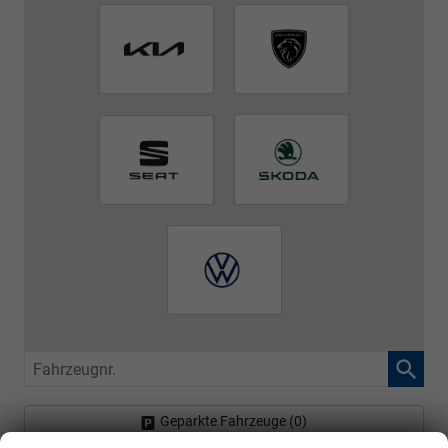
Fahrzeugnr.
Geparkte Fahrzeuge (
0
)