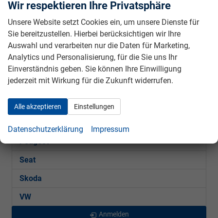
Wir respektieren Ihre Privatsphäre
Audi
Unsere Website setzt Cookies ein, um unsere Dienste für
BMW
Sie bereitzustellen. Hierbei berücksichtigen wir Ihre
Auswahl und verarbeiten nur die Daten für Marketing,
Cupra
Analytics und Personalisierung, für die Sie uns Ihr
Ford
Einverständnis geben. Sie können Ihre Einwilligung
jederzeit mit Wirkung für die Zukunft widerrufen.
Hyundai
Kia
Alle akzeptieren
Einstellungen
Mercedes-Benz
Datenschutzerklärung
Impressum
Peugeot
Seat
Skoda
VW
Anmelden