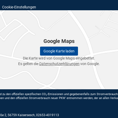
Cookie-Einstellungen
Google Maps
Google Karte laden
Die Karte wird von Google Maps eingebettet.
Es gelten die
Datenschutzerklärungen
von Google.
d zu den offiziellen spezifischen CO
-Emissionen und gegebenenfalls zum Stromverbrauch n
2
nen und den offiziellen Stromverbrauch neuer PKW' entnommen werden, der an allen Verka
aße 2
,
56759
Kaisersesch,
02653-4019113