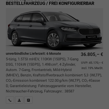
BESTELLFAHRZEUG / FREI KONFIGURIERBAR
unverbindliche Lieferzeit:
6 Monate
36.805,– €
5-türig, 1.5TSI mHEV, 110KW (150PS), 7-Gang
UVP:
45.170,– €
DSG, 110 kW (150 PS), 1.498 cm³, 4 Zylinder,
incl. 19% MwSt.
Autom. 7-Gang, Frontantrieb, Mild-Hybrid
(MHEV), Benzin, Kraftstoffverbrauch kombiniert 5,3 (WLTP),
CO₂-Emission kombiniert 122.00 g/km (WLTP), CO₂-Klasse
D, Garantieleistung: Fahrzeuggarantie vom Hersteller,
Nichtraucher-Fahrzeug, Fahrzeugnr.: 38587
Rückrufbitte absenden
PDF-Datei, Fahrzeugexposé drucken
Drucken, parken oder vergleichen