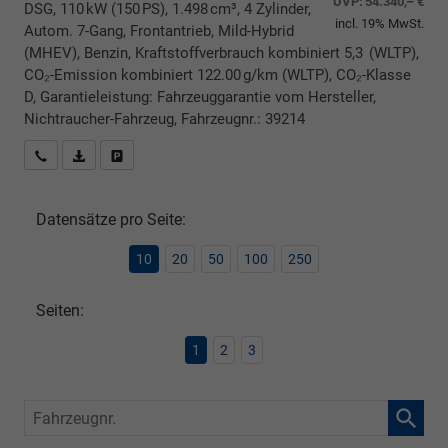
UVP:
54.340,– €
DSG, 110 kW (150 PS), 1.498 cm³, 4 Zylinder,
incl. 19% MwSt.
Autom. 7-Gang, Frontantrieb, Mild-Hybrid
(MHEV), Benzin, Kraftstoffverbrauch kombiniert 5,3 (WLTP),
CO₂-Emission kombiniert 122.00 g/km (WLTP), CO₂-Klasse
D, Garantieleistung: Fahrzeuggarantie vom Hersteller,
Nichtraucher-Fahrzeug, Fahrzeugnr.: 39214
Rückrufbitte absenden
PDF-Datei, Fahrzeugexposé drucken
Drucken, parken oder vergleichen
Datensätze pro Seite:
10
20
50
100
250
Seiten:
1
2
3
Fahrzeugnr.