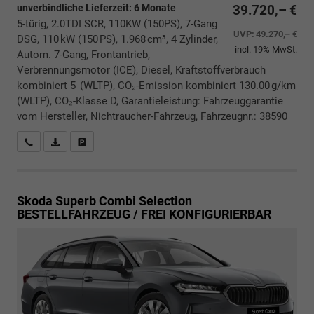
unverbindliche Lieferzeit:
6 Monate
39.720,– €
5-türig, 2.0TDI SCR, 110KW (150PS), 7-Gang
UVP:
49.270,– €
DSG, 110 kW (150 PS), 1.968 cm³, 4 Zylinder,
incl. 19% MwSt.
Autom. 7-Gang, Frontantrieb,
Verbrennungsmotor (ICE), Diesel, Kraftstoffverbrauch
kombiniert 5 (WLTP), CO₂-Emission kombiniert 130.00 g/km
(WLTP), CO₂-Klasse D, Garantieleistung: Fahrzeuggarantie
vom Hersteller, Nichtraucher-Fahrzeug, Fahrzeugnr.: 38590
Rückrufbitte absenden
PDF-Datei, Fahrzeugexposé drucken
Drucken, parken oder vergleichen
Skoda Superb Combi
Selection
BESTELLFAHRZEUG / FREI KONFIGURIERBAR