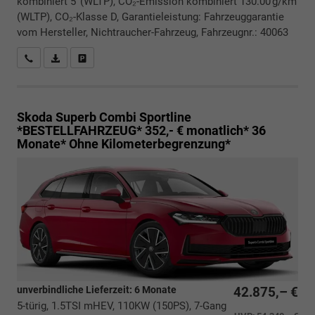
kombiniert 5 (WLTP), CO₂-Emission kombiniert 130.00 g/km
(WLTP), CO₂-Klasse D, Garantieleistung: Fahrzeuggarantie
vom Hersteller, Nichtraucher-Fahrzeug, Fahrzeugnr.: 40063
Rückrufbitte absenden
PDF-Datei, Fahrzeugexposé drucken
Drucken, parken oder vergleichen
Skoda Superb Combi
Sportline
*BESTELLFAHRZEUG* 352,- € monatlich* 36
Monate* Ohne Kilometerbegrenzung*
unverbindliche Lieferzeit:
6 Monate
42.875,– €
5-türig, 1.5TSI mHEV, 110KW (150PS), 7-Gang