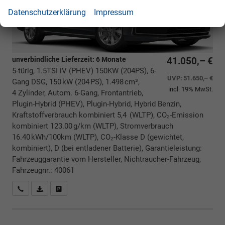
Datenschutzerklärung
Impressum
unverbindliche Lieferzeit:
6 Monate
41.050,– €
5-türig, 1.5TSI iV (PHEV) 150KW (204PS), 6-
UVP:
51.650,– €
Gang DSG, 150 kW (204 PS), 1.498 cm³,
incl. 19% MwSt.
4 Zylinder, Autom. 6-Gang, Frontantrieb,
Plugin-Hybrid (PHEV), Plugin-Hybrid, Hybrid Benzin,
Kraftstoffverbrauch kombiniert 5,4 (WLTP), CO₂-Emission
kombiniert 123.00 g/km (WLTP), Stromverbrauch
16.40 kWh/100km (WLTP), CO₂-Klasse D (gewichtet,
kombiniert), D (bei entladener Batterie), Garantieleistung:
Fahrzeuggarantie vom Hersteller, Nichtraucher-Fahrzeug,
Fahrzeugnr.: 40061
Rückrufbitte absenden
PDF-Datei, Fahrzeugexposé drucken
Drucken, parken oder vergleichen