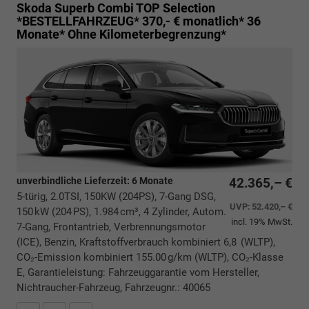
Skoda Superb Combi
TOP Selection
*BESTELLFAHRZEUG* 370,- € monatlich* 36
Monate* Ohne Kilometerbegrenzung*
unverbindliche Lieferzeit:
6 Monate
42.365,– €
5-türig, 2.0TSI, 150KW (204PS), 7-Gang DSG,
UVP:
52.420,– €
150 kW (204 PS), 1.984 cm³, 4 Zylinder, Autom.
incl. 19% MwSt.
7-Gang, Frontantrieb, Verbrennungsmotor
(ICE), Benzin, Kraftstoffverbrauch kombiniert 6,8 (WLTP),
CO₂-Emission kombiniert 155.00 g/km (WLTP), CO₂-Klasse
E, Garantieleistung: Fahrzeuggarantie vom Hersteller,
Nichtraucher-Fahrzeug, Fahrzeugnr.: 40065