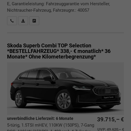
E, Garantieleistung: Fahrzeuggarantie vom Hersteller,
Nichtraucher-Fahrzeug, Fahrzeugnr.: 40057
Rückrufbitte absenden
PDF-Datei, Fahrzeugexposé drucken
Drucken, parken oder vergleichen
Skoda Superb Combi
TOP Selection
*BESTELLFAHRZEUG* 338,- € monatlich* 36
Monate* Ohne Kilometerbegrenzung*
unverbindliche Lieferzeit:
6 Monate
39.715,– €
5-türig, 1.5TSI mHEV, 110KW (150PS), 7-Gang
UVP:
49.620,– €