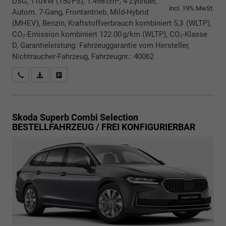
DSG, 110 kW (150 PS), 1.498 cm³, 4 Zylinder,
incl. 19% MwSt.
Autom. 7-Gang, Frontantrieb, Mild-Hybrid
(MHEV), Benzin, Kraftstoffverbrauch kombiniert 5,3 (WLTP),
CO₂-Emission kombiniert 122.00 g/km (WLTP), CO₂-Klasse
D, Garantieleistung: Fahrzeuggarantie vom Hersteller,
Nichtraucher-Fahrzeug, Fahrzeugnr.: 40062
Rückrufbitte absenden
PDF-Datei, Fahrzeugexposé drucken
Drucken, parken oder vergleichen
Skoda Superb Combi
Selection
BESTELLFAHRZEUG / FREI KONFIGURIERBAR