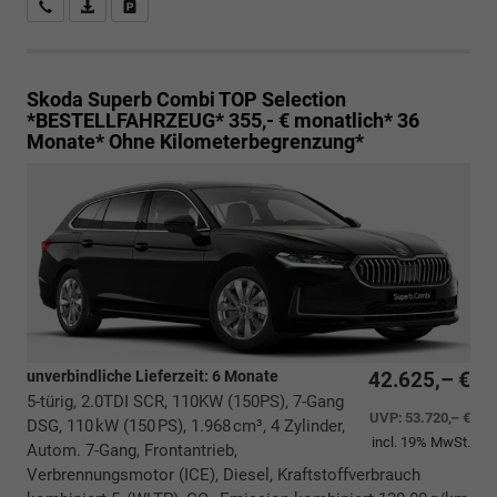
Rückrufbitte absenden
PDF-Datei, Fahrzeugexposé drucken
Drucken, parken oder vergleichen
Skoda Superb Combi
TOP Selection
*BESTELLFAHRZEUG* 355,- € monatlich* 36
Monate* Ohne Kilometerbegrenzung*
unverbindliche Lieferzeit:
6 Monate
42.625,– €
5-türig, 2.0TDI SCR, 110KW (150PS), 7-Gang
UVP:
53.720,– €
DSG, 110 kW (150 PS), 1.968 cm³, 4 Zylinder,
incl. 19% MwSt.
Autom. 7-Gang, Frontantrieb,
Verbrennungsmotor (ICE), Diesel, Kraftstoffverbrauch