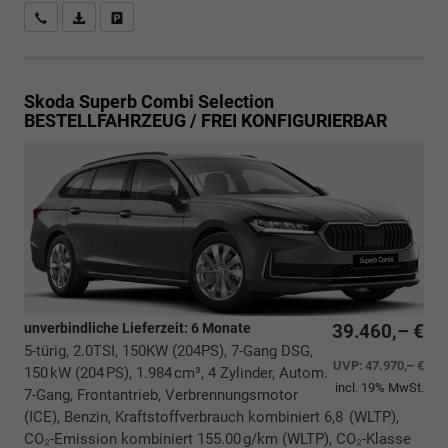
Rückrufbitte absenden
PDF-Datei, Fahrzeugexposé drucken
Drucken, parken oder vergleichen
Skoda Superb Combi
Selection
BESTELLFAHRZEUG / FREI KONFIGURIERBAR
unverbindliche Lieferzeit:
6 Monate
39.460,– €
5-türig, 2.0TSI, 150KW (204PS), 7-Gang DSG,
UVP:
47.970,– €
150 kW (204 PS), 1.984 cm³, 4 Zylinder, Autom.
incl. 19% MwSt.
7-Gang, Frontantrieb, Verbrennungsmotor
(ICE), Benzin, Kraftstoffverbrauch kombiniert 6,8 (WLTP),
CO₂-Emission kombiniert 155.00 g/km (WLTP), CO₂-Klasse