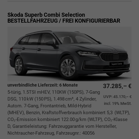
Skoda Superb Combi
Selection
BESTELLFAHRZEUG / FREI KONFIGURIERBAR
unverbindliche Lieferzeit:
6 Monate
37.285,– €
5-türig, 1.5TSI mHEV, 110KW (150PS), 7-Gang
UVP:
45.170,– €
DSG, 110 kW (150 PS), 1.498 cm³, 4 Zylinder,
incl. 19% MwSt.
Autom. 7-Gang, Frontantrieb, Mild-Hybrid
(MHEV), Benzin, Kraftstoffverbrauch kombiniert 5,3 (WLTP),
CO₂-Emission kombiniert 122.00 g/km (WLTP), CO₂-Klasse
D, Garantieleistung: Fahrzeuggarantie vom Hersteller,
Nichtraucher-Fahrzeug, Fahrzeugnr.: 40056