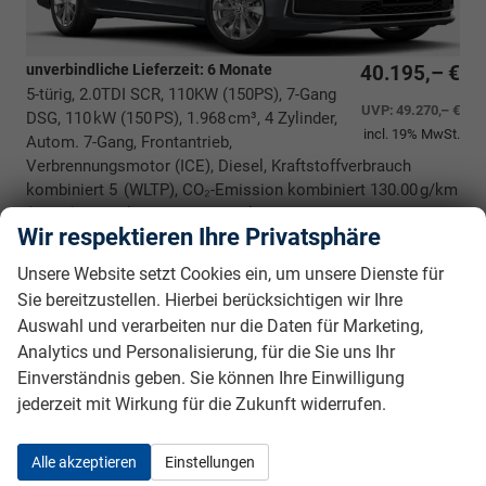
unverbindliche Lieferzeit:
6 Monate
40.195,– €
5-türig, 2.0TDI SCR, 110KW (150PS), 7-Gang
UVP:
49.270,– €
DSG, 110 kW (150 PS), 1.968 cm³, 4 Zylinder,
incl. 19% MwSt.
Autom. 7-Gang, Frontantrieb,
Verbrennungsmotor (ICE), Diesel, Kraftstoffverbrauch
kombiniert 5 (WLTP), CO₂-Emission kombiniert 130.00 g/km
(WLTP), CO₂-Klasse D, Garantieleistung: Fahrzeuggarantie
Wir respektieren Ihre Privatsphäre
vom Hersteller, Nichtraucher-Fahrzeug, Fahrzeugnr.: 40059
Unsere Website setzt Cookies ein, um unsere Dienste für
Rückrufbitte absenden
PDF-Datei, Fahrzeugexposé drucken
Drucken, parken oder vergleichen
Sie bereitzustellen. Hierbei berücksichtigen wir Ihre
Auswahl und verarbeiten nur die Daten für Marketing,
Analytics und Personalisierung, für die Sie uns Ihr
Skoda Superb Combi
Selection
Einverständnis geben. Sie können Ihre Einwilligung
BESTELLFAHRZEUG / FREI KONFIGURIERBAR
jederzeit mit Wirkung für die Zukunft widerrufen.
Alle akzeptieren
Einstellungen