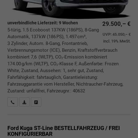
unverbindliche Lieferzeit:
9 Wochen
29.500,– €
5-türig, 1.5 Ecoboost 137KW (186PS), 8-Gang
UVP:
45.050,– €
Automatik, 137 kW (186 PS), 1.497 cm³,
incl. 19% MwSt.
3 Zylinder, Autom. 8-Gang, Frontantrieb,
Verbrennungsmotor (ICE), Benzin, Kraftstoffverbrauch
kombiniert 7,6 (WLTP), CO₂-Emission kombiniert
174.00 g/km (WLTP), CO₂-Klasse F, Außenfarbe: Frozen
White, Zustand, Aussehen: 1, sehr gut, Zustand,
Fahrfähigkeit: fahrtauglich, Garantieleistung:
Fahrzeuggarantie vom Hersteller, Nichtraucher-Fahrzeug,
Zustand: unfallfrei, Fahrzeugnr.: 40632
Rückrufbitte absenden
PDF-Datei, Fahrzeugexposé drucken
Drucken, parken oder vergleichen
Ford Kuga
ST-Line BESTELLFAHRZEUG / FREI
KONFIGURIERBAR