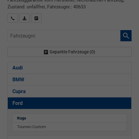
Fahrzeuggarantie vom Hersteller, Nichtraucher-Fahrzeug,
Zustand: unfallfrei, Fahrzeugnr.: 40633
Rückrufbitte absenden
PDF-Datei, Fahrzeugexposé drucken
Drucken, parken oder vergleichen
Fahrzeugnr.
Geparkte Fahrzeuge (
0
)
Audi
BMW
Cupra
Ford
Kuga
Tourneo Custom