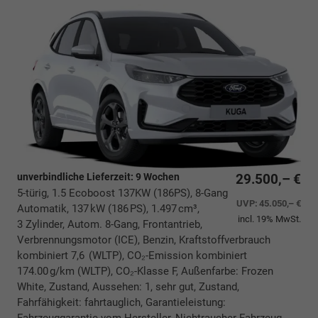
unverbindliche Lieferzeit:
9 Wochen
29.500,– €
5-türig, 1.5 Ecoboost 137KW (186PS), 8-Gang
UVP:
45.050,– €
Automatik, 137 kW (186 PS), 1.497 cm³,
incl. 19% MwSt.
3 Zylinder, Autom. 8-Gang, Frontantrieb,
Verbrennungsmotor (ICE), Benzin, Kraftstoffverbrauch
kombiniert 7,6 (WLTP), CO₂-Emission kombiniert
174.00 g/km (WLTP), CO₂-Klasse F, Außenfarbe: Frozen
White, Zustand, Aussehen: 1, sehr gut, Zustand,
Fahrfähigkeit: fahrtauglich, Garantieleistung: