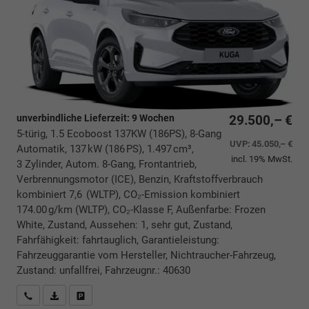
unverbindliche Lieferzeit:
9 Wochen
29.500,– €
5-türig, 1.5 Ecoboost 137KW (186PS), 8-Gang
UVP:
45.050,– €
Automatik, 137 kW (186 PS), 1.497 cm³,
incl. 19% MwSt.
3 Zylinder, Autom. 8-Gang, Frontantrieb,
Verbrennungsmotor (ICE), Benzin, Kraftstoffverbrauch
kombiniert 7,6 (WLTP), CO₂-Emission kombiniert
174.00 g/km (WLTP), CO₂-Klasse F, Außenfarbe: Frozen
White, Zustand, Aussehen: 1, sehr gut, Zustand,
Fahrfähigkeit: fahrtauglich, Garantieleistung:
Fahrzeuggarantie vom Hersteller, Nichtraucher-Fahrzeug,
Zustand: unfallfrei, Fahrzeugnr.: 40630
Rückrufbitte absenden
PDF-Datei, Fahrzeugexposé drucken
Drucken, parken oder vergleichen