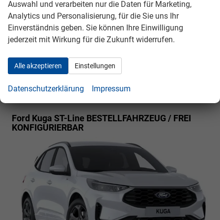
Auswahl und verarbeiten nur die Daten für Marketing,
kombiniert 7,6 (WLTP), CO₂-Emission kombiniert
174.00 g/km (WLTP), CO₂-Klasse F, Außenfarbe: Frozen
Analytics und Personalisierung, für die Sie uns Ihr
White, Zustand, Aussehen: 1, sehr gut, Zustand,
Einverständnis geben. Sie können Ihre Einwilligung
Fahrfähigkeit: fahrtauglich, Garantieleistung:
jederzeit mit Wirkung für die Zukunft widerrufen.
Fahrzeuggarantie vom Hersteller, Nichtraucher-Fahrzeug,
Zustand: unfallfrei, Fahrzeugnr.: 40631
Alle akzeptieren
Einstellungen
Rückrufbitte absenden
PDF-Datei, Fahrzeugexposé drucken
Drucken, parken oder vergleichen
Datenschutzerklärung
Impressum
Ford Kuga
ST-Line BESTELLFAHRZEUG / FREI
KONFIGURIERBAR