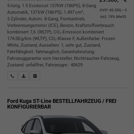
5-türig, 1.5 Ecoboost 137KW (186PS), 8-Gang
UVP:
45.050,– €
Automatik, 137 kW (186 PS), 1.497 cm³,
incl. 19% MwSt.
3 Zylinder, Autom. 8-Gang, Frontantrieb,
Verbrennungsmotor (ICE), Benzin, Kraftstoffverbrauch
kombiniert 7,6 (WLTP), CO₂-Emission kombiniert
174.00 g/km (WLTP), CO₂-Klasse F, Außenfarbe: Frozen
White, Zustand, Aussehen: 1, sehr gut, Zustand,
Fahrfähigkeit: fahrtauglich, Garantieleistung:
Fahrzeuggarantie vom Hersteller, Nichtraucher-Fahrzeug,
Zustand: unfallfrei, Fahrzeugnr.: 40629
Rückrufbitte absenden
PDF-Datei, Fahrzeugexposé drucken
Drucken, parken oder vergleichen
Ford Kuga
ST-Line BESTELLFAHRZEUG / FREI
KONFIGURIERBAR