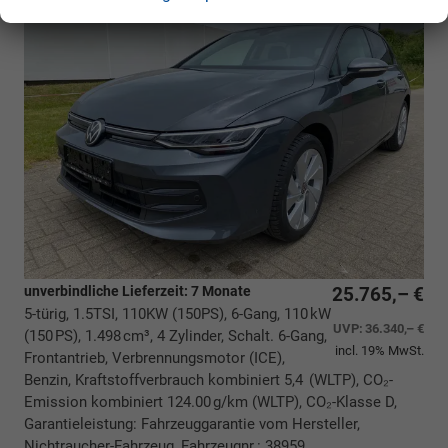
unverbindliche Lieferzeit:
7 Monate
25.765,– €
5-türig, 1.5TSI, 110KW (150PS), 6-Gang, 110 kW
UVP:
36.340,– €
(150 PS), 1.498 cm³, 4 Zylinder, Schalt. 6-Gang,
incl. 19% MwSt.
Frontantrieb, Verbrennungsmotor (ICE),
Benzin, Kraftstoffverbrauch kombiniert 5,4 (WLTP), CO₂-
Emission kombiniert 124.00 g/km (WLTP), CO₂-Klasse D,
Garantieleistung: Fahrzeuggarantie vom Hersteller,
Nichtraucher-Fahrzeug, Fahrzeugnr.: 38959