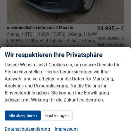
unverbindliche Lieferzeit:
7 Monate
24.995,– €
5-türig, 1.5TSI, 110KW (150PS), 6-Gang, 110 kW
UVP:
33.890,– €
(150 PS), 1.498 cm³, 4 Zylinder, Schalt. 6-Gang,
incl. 19% MwSt.
Frontantrieb, Verbrennungsmotor (ICE),
Benzin, Kraftstoffverbrauch kombiniert 5,4 (WLTP), CO₂-
Wir respektieren Ihre Privatsphäre
Emission kombiniert 124.00 g/km (WLTP), CO₂-Klasse D,
Unsere Website setzt Cookies ein, um unsere Dienste für
Garantieleistung: Fahrzeuggarantie vom Hersteller,
Sie bereitzustellen. Hierbei berücksichtigen wir Ihre
Nichtraucher-Fahrzeug, Fahrzeugnr.: 38643
Auswahl und verarbeiten nur die Daten für Marketing,
Rückrufbitte absenden
PDF-Datei, Fahrzeugexposé drucken
Drucken, parken oder vergleichen
Analytics und Personalisierung, für die Sie uns Ihr
Einverständnis geben. Sie können Ihre Einwilligung
jederzeit mit Wirkung für die Zukunft widerrufen.
VW Golf
Limited *BESTELLFAHRZEUG* 170,- €
monatlich* 36 Monate* Ohne
Alle akzeptieren
Einstellungen
Kilometerbegrenzung*
Datenschutzerklärung
Impressum