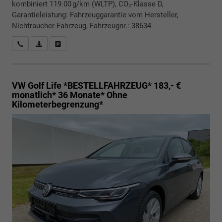
kombiniert 119.00 g/km (WLTP), CO₂-Klasse D,
Garantieleistung: Fahrzeuggarantie vom Hersteller,
Nichtraucher-Fahrzeug, Fahrzeugnr.: 38634
Rückrufbitte absenden
PDF-Datei, Fahrzeugexposé drucken
Drucken, parken oder vergleichen
VW Golf
Life *BESTELLFAHRZEUG* 183,- €
monatlich* 36 Monate* Ohne
Kilometerbegrenzung*