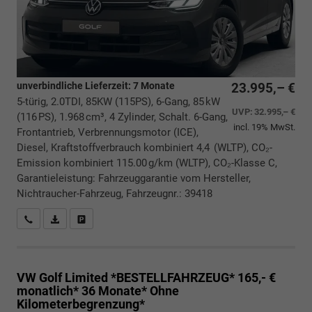
unverbindliche Lieferzeit:
7 Monate
23.995,– €
5-türig, 2.0TDI, 85KW (115PS), 6-Gang, 85 kW
UVP:
32.995,– €
(116 PS), 1.968 cm³, 4 Zylinder, Schalt. 6-Gang,
incl. 19% MwSt.
Frontantrieb, Verbrennungsmotor (ICE),
Diesel, Kraftstoffverbrauch kombiniert 4,4 (WLTP), CO₂-
Emission kombiniert 115.00 g/km (WLTP), CO₂-Klasse C,
Garantieleistung: Fahrzeuggarantie vom Hersteller,
Nichtraucher-Fahrzeug, Fahrzeugnr.: 39418
Rückrufbitte absenden
PDF-Datei, Fahrzeugexposé drucken
Drucken, parken oder vergleichen
VW Golf
Limited *BESTELLFAHRZEUG* 165,- €
monatlich* 36 Monate* Ohne
Kilometerbegrenzung*