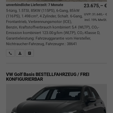
unverbindliche Lieferzeit:
7 Monate
23.675,– €
5-türig, 1.5TSI, 85KW (115PS), 6-Gang, 85 kW
UVP:
31.640,– €
(116 PS), 1.498 cm³, 4 Zylinder, Schalt. 6-Gang,
incl. 19% MwSt.
Frontantrieb, Verbrennungsmotor (ICE),
Benzin, Kraftstoffverbrauch kombiniert 5,4 (WLTP), CO₂-
Emission kombiniert 123.00 g/km (WLTP), CO₂-Klasse D,
Garantieleistung: Fahrzeuggarantie vom Hersteller,
Nichtraucher-Fahrzeug, Fahrzeugnr.: 38641
Rückrufbitte absenden
PDF-Datei, Fahrzeugexposé drucken
Drucken, parken oder vergleichen
VW Golf
Basis BESTELLFAHRZEUG / FREI
KONFIGURIERBAR