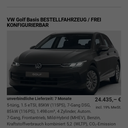
VW Golf
Basis BESTELLFAHRZEUG / FREI
KONFIGURIERBAR
unverbindliche Lieferzeit:
7 Monate
24.435,– €
5-türig, 1.5 eTSI, 85KW (115PS), 7-Gang DSG,
incl. 19% MwSt.
85 kW (116 PS), 1.498 cm³, 4 Zylinder, Autom.
7-Gang, Frontantrieb, Mild-Hybrid (MHEV), Benzin,
Kraftstoffverbrauch kombiniert 5,2 (WLTP), CO₂-Emission