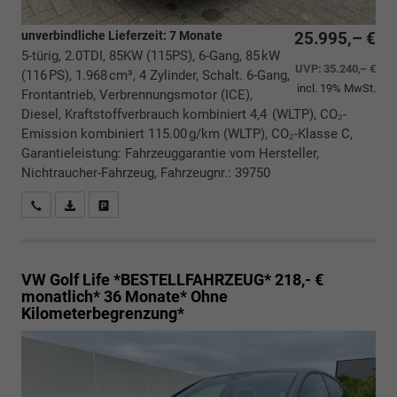
unverbindliche Lieferzeit:
7 Monate
25.995,– €
5-türig, 2.0TDI, 85KW (115PS), 6-Gang, 85 kW
UVP:
35.240,– €
(116 PS), 1.968 cm³, 4 Zylinder, Schalt. 6-Gang,
incl. 19% MwSt.
Frontantrieb, Verbrennungsmotor (ICE),
Diesel, Kraftstoffverbrauch kombiniert 4,4 (WLTP), CO₂-
Emission kombiniert 115.00 g/km (WLTP), CO₂-Klasse C,
Garantieleistung: Fahrzeuggarantie vom Hersteller,
Nichtraucher-Fahrzeug, Fahrzeugnr.: 39750
Rückrufbitte absenden
PDF-Datei, Fahrzeugexposé drucken
Drucken, parken oder vergleichen
VW Golf
Life *BESTELLFAHRZEUG* 218,- €
monatlich* 36 Monate* Ohne
Kilometerbegrenzung*