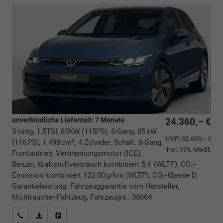
unverbindliche Lieferzeit:
7 Monate
24.360,– €
5-türig, 1.5TSI, 85KW (115PS), 6-Gang, 85 kW
UVP:
32.605,– €
(116 PS), 1.498 cm³, 4 Zylinder, Schalt. 6-Gang,
incl. 19% MwSt.
Frontantrieb, Verbrennungsmotor (ICE),
Benzin, Kraftstoffverbrauch kombiniert 5,4 (WLTP), CO₂-
Emission kombiniert 123.00 g/km (WLTP), CO₂-Klasse D,
Garantieleistung: Fahrzeuggarantie vom Hersteller,
Nichtraucher-Fahrzeug, Fahrzeugnr.: 38664
Rückrufbitte absenden
PDF-Datei, Fahrzeugexposé drucken
Drucken, parken oder vergleichen