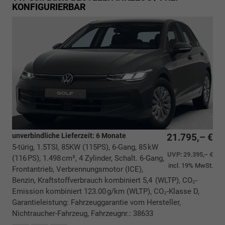
KONFIGURIERBAR
unverbindliche Lieferzeit:
6 Monate
21.795,– €
5-türig, 1.5TSI, 85KW (115PS), 6-Gang, 85 kW
UVP:
29.395,– €
(116 PS), 1.498 cm³, 4 Zylinder, Schalt. 6-Gang,
incl. 19% MwSt.
Frontantrieb, Verbrennungsmotor (ICE),
Benzin, Kraftstoffverbrauch kombiniert 5,4 (WLTP), CO₂-
Emission kombiniert 123.00 g/km (WLTP), CO₂-Klasse D,
Garantieleistung: Fahrzeuggarantie vom Hersteller,
Nichtraucher-Fahrzeug, Fahrzeugnr.: 38633