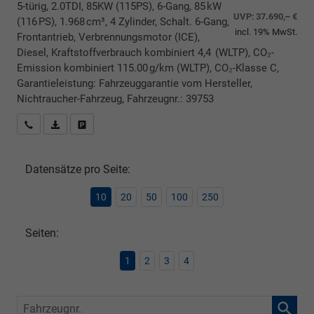
5-türig, 2.0TDI, 85KW (115PS), 6-Gang, 85 kW
UVP:
37.690,– €
(116 PS), 1.968 cm³, 4 Zylinder, Schalt. 6-Gang,
incl. 19% MwSt.
Frontantrieb, Verbrennungsmotor (ICE),
Diesel, Kraftstoffverbrauch kombiniert 4,4 (WLTP), CO₂-
Emission kombiniert 115.00 g/km (WLTP), CO₂-Klasse C,
Garantieleistung: Fahrzeuggarantie vom Hersteller,
Nichtraucher-Fahrzeug, Fahrzeugnr.: 39753
Rückrufbitte absenden
PDF-Datei, Fahrzeugexposé drucken
Drucken, parken oder vergleichen
Datensätze pro Seite:
10
20
50
100
250
Seiten:
1
2
3
4
Fahrzeugnr.