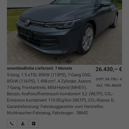
unverbindliche Lieferzeit:
7 Monate
26.430,– €
5-türig, 1.5 eTSI, 85KW (115PS), 7-Gang DSG,
UVP:
34.190,– €
85 kW (116 PS), 1.498 cm³, 4 Zylinder, Autom.
incl. 19% MwSt.
7-Gang, Frontantrieb, Mild-Hybrid (MHEV),
Benzin, Kraftstoffverbrauch kombiniert 5,2 (WLTP), CO₂-
Emission kombiniert 119.00 g/km (WLTP), CO₂-Klasse D,
Garantieleistung: Fahrzeuggarantie vom Hersteller,
Nichtraucher-Fahrzeug, Fahrzeugnr.: 38642
Rückrufbitte absenden
PDF-Datei, Fahrzeugexposé drucken
Drucken, parken oder vergleichen