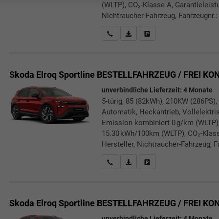
(WLTP), CO₂-Klasse A, Garantieleist
Nichtraucher-Fahrzeug, Fahrzeugnr.:
Rückrufbitte absenden
PDF-Datei, Fahrzeugexposé druc
Drucken, parken oder verg
Skoda Elroq
Sportline BESTELLFAHRZEUG / FREI K
unverbindliche Lieferzeit:
4 Monate
5-türig, 85 (82kWh), 210KW (286PS),
Automatik, Heckantrieb, Vollelektris
Emission kombiniert 0 g/km (WLTP)
15.30 kWh/100km (WLTP), CO₂-Klasse
Hersteller, Nichtraucher-Fahrzeug, F
Rückrufbitte absenden
PDF-Datei, Fahrzeugexposé druc
Drucken, parken oder verg
Skoda Elroq
Sportline BESTELLFAHRZEUG / FREI K
unverbindliche Lieferzeit:
4 Monate