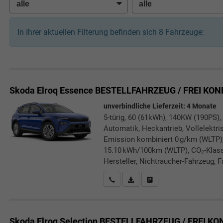
In Ihrer aktuellen Filterung befinden sich
8
Fahrzeuge:
Skoda Elroq
Essence BESTELLFAHRZEUG / FREI KON
unverbindliche Lieferzeit:
4 Monate
5-türig, 60 (61kWh), 140KW (190PS),
Automatik, Heckantrieb, Vollelektris
Emission kombiniert 0 g/km (WLTP)
15.10 kWh/100km (WLTP), CO₂-Klasse
Hersteller, Nichtraucher-Fahrzeug, F
Rückrufbitte absenden
PDF-Datei, Fahrzeugexposé druc
Drucken, parken oder verg
Skoda Elroq
Selection BESTELLFAHRZEUG / FREI K