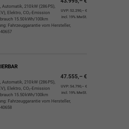
43.995,– €
, Automatik, 210 kW (286 PS),
UVP:
52.290,– €
EV), Elektro, CO₂-Emission
incl. 19% MwSt.
rbrauch 15.50 kWh/100km
ung: Fahrzeuggarantie vom Hersteller,
 40657
ken
leichen
RIERBAR
47.555,– €
, Automatik, 210 kW (286 PS),
UVP:
54.790,– €
EV), Elektro, CO₂-Emission
incl. 19% MwSt.
rbrauch 15.50 kWh/100km
ung: Fahrzeuggarantie vom Hersteller,
 40658
ken
leichen