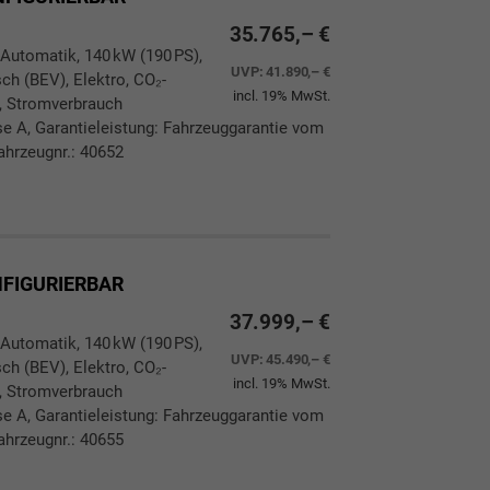
35.765,– €
 Automatik, 140 kW (190 PS),
UVP:
41.890,– €
ch (BEV), Elektro, CO₂-
incl. 19% MwSt.
, Stromverbrauch
 A, Garantieleistung: Fahrzeuggarantie vom
ahrzeugnr.: 40652
ken
leichen
ONFIGURIERBAR
37.999,– €
 Automatik, 140 kW (190 PS),
UVP:
45.490,– €
ch (BEV), Elektro, CO₂-
incl. 19% MwSt.
, Stromverbrauch
 A, Garantieleistung: Fahrzeuggarantie vom
ahrzeugnr.: 40655
ken
leichen