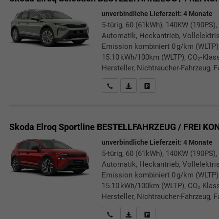
unverbindliche Lieferzeit:
4 Monate
5-türig, 60 (61kWh), 140KW (190PS),
Automatik, Heckantrieb, Vollelektris
Emission kombiniert 0 g/km (WLTP)
15.10 kWh/100km (WLTP), CO₂-Klasse
Hersteller, Nichtraucher-Fahrzeug, F
Rückrufbitte absenden
PDF-Datei, Fahrzeugexposé druc
Drucken, parken oder verg
Skoda Elroq
Sportline BESTELLFAHRZEUG / FREI K
unverbindliche Lieferzeit:
4 Monate
5-türig, 60 (61kWh), 140KW (190PS),
Automatik, Heckantrieb, Vollelektris
Emission kombiniert 0 g/km (WLTP)
15.10 kWh/100km (WLTP), CO₂-Klasse
Hersteller, Nichtraucher-Fahrzeug, F
Rückrufbitte absenden
PDF-Datei, Fahrzeugexposé druc
Drucken, parken oder verg