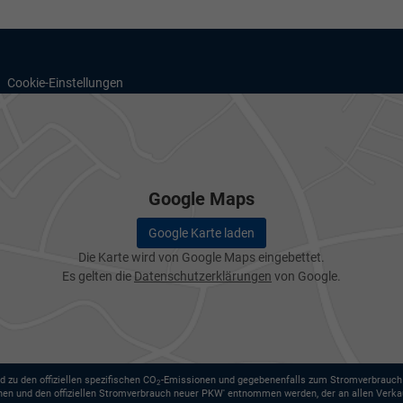
Cookie-Einstellungen
Google Maps
Google Karte laden
Die Karte wird von Google Maps eingebettet.
Es gelten die
Datenschutzerklärungen
von Google.
d zu den offiziellen spezifischen CO
-Emissionen und gegebenenfalls zum Stromverbrauch n
2
nen und den offiziellen Stromverbrauch neuer PKW' entnommen werden, der an allen Verka