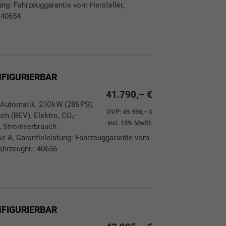
ung: Fahrzeuggarantie vom Hersteller,
 40654
ken
leichen
ONFIGURIERBAR
41.790,– €
 Automatik, 210 kW (286 PS),
UVP:
49.990,– €
ch (BEV), Elektro, CO₂-
incl. 19% MwSt.
, Stromverbrauch
 A, Garantieleistung: Fahrzeuggarantie vom
ahrzeugnr.: 40656
ken
leichen
ONFIGURIERBAR