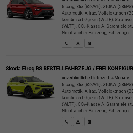
5-türig, 85x (82kWh), 210KW (286PS)
Automatik, Allrad, Vollelektrisch (B
kombiniert 0 g/km (WLTP), Stromve
(WLTP), CO₂-Klasse A, Garantieleist
Nichtraucher-Fahrzeug, Fahrzeugnr.:
Rückrufbitte absenden
PDF-Datei, Fahrzeugexposé druc
Drucken, parken oder verg
Skoda Elroq
RS BESTELLFAHRZEUG / FREI KONFIGU
unverbindliche Lieferzeit:
4 Monate
5-türig, 85x (82kWh), 210KW (286PS)
Automatik, Allrad, Vollelektrisch (B
kombiniert 0 g/km (WLTP), Stromve
(WLTP), CO₂-Klasse A, Garantieleist
Nichtraucher-Fahrzeug, Fahrzeugnr.:
Rückrufbitte absenden
PDF-Datei, Fahrzeugexposé druc
Drucken, parken oder verg