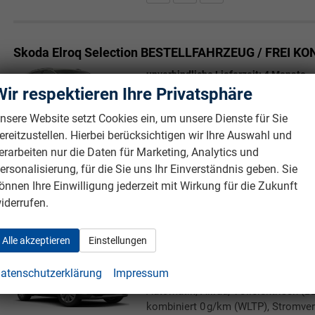
Skoda Elroq
Selection BESTELLFAHRZEUG / FREI K
unverbindliche Lieferzeit:
4 Monate
Wir respektieren Ihre Privatsphäre
5-türig, 85 (82kWh), 210KW (286PS),
Automatik, Heckantrieb, Vollelektris
nsere Website setzt Cookies ein, um unsere Dienste für Sie
Emission kombiniert 0 g/km (WLTP)
ereitzustellen. Hierbei berücksichtigen wir Ihre Auswahl und
15.30 kWh/100km (WLTP), CO₂-Klasse
erarbeiten nur die Daten für Marketing, Analytics und
Hersteller, Nichtraucher-Fahrzeug, F
ersonalisierung, für die Sie uns Ihr Einverständnis geben. Sie
Rückrufbitte absenden
PDF-Datei, Fahrzeugexposé druc
Drucken, parken oder verg
önnen Ihre Einwilligung jederzeit mit Wirkung für die Zukunft
iderrufen.
Skoda Elroq
Selection BESTELLFAHRZEUG / FREI K
Alle akzeptieren
Einstellungen
unverbindliche Lieferzeit:
4 Monate
atenschutzerklärung
Impressum
5-türig, 85x (82kWh), 210KW (286PS)
Automatik, Allrad, Vollelektrisch (B
kombiniert 0 g/km (WLTP), Stromve