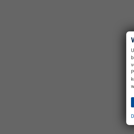
U
b
v
P
k
w
D