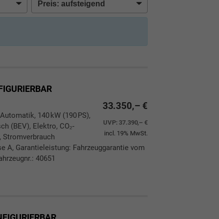
FIGURIERBAR
33.350,– €
 Automatik, 140 kW (190 PS),
UVP:
37.390,– €
ch (BEV), Elektro, CO₂-
incl. 19% MwSt.
, Stromverbrauch
 A, Garantieleistung: Fahrzeuggarantie vom
ahrzeugnr.: 40651
ken
leichen
ONFIGURIERBAR