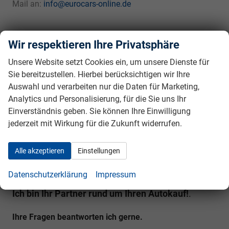
Mail an:
info@eurocars-online.de
Wir respektieren Ihre Privatsphäre
Finanzierung & Leasing
Unsere Website setzt Cookies ein, um unsere Dienste für
Sie bereitzustellen. Hierbei berücksichtigen wir Ihre
Ab 5,99% effektiver Jahreszins! Wir richten uns auch bei
Auswahl und verarbeiten nur die Daten für Marketing,
der Bezahlung nach Ihnen. Finanzierung auch ohne
Analytics und Personalisierung, für die Sie uns Ihr
Anzahlung möglich!
Einverständnis geben. Sie können Ihre Einwilligung
jederzeit mit Wirkung für die Zukunft widerrufen.
Finanzierung »
Alle akzeptieren
Einstellungen
Datenschutzerklärung
Impressum
Eurocars-Online - EU-Neufahrzeughandel
Ich bin Ihr Partner rund um Ihren Autokauf!
.
Ihre Fragen beantworten ich gerne.