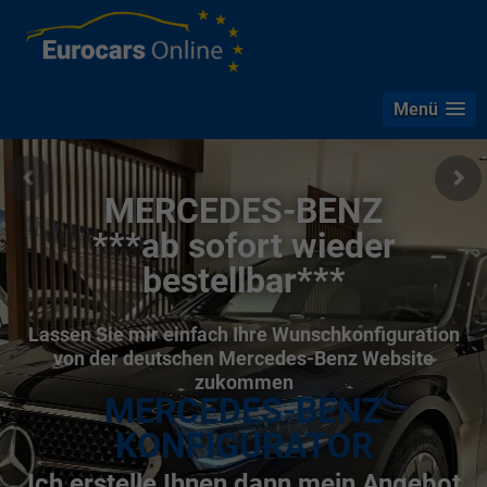
Menü
MERCEDES-BENZ
***ab sofort wieder
bestellbar***
Lassen Sie mir einfach Ihre Wunschkonfiguration
von der deutschen Mercedes-Benz Website
zukommen
MERCEDES-BENZ
KONFIGURATOR
Ich erstelle Ihnen dann mein Angebot