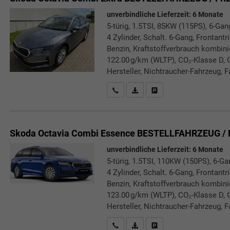
unverbindliche Lieferzeit:
6 Monate
5-türig, 1.5TSI, 85KW (115PS), 6-Gan
4 Zylinder, Schalt. 6-Gang, Frontant
Benzin, Kraftstoffverbrauch kombini
122.00 g/km (WLTP), CO₂-Klasse D, 
Hersteller, Nichtraucher-Fahrzeug, F
Rückrufbitte absenden
PDF-Datei, Fahrzeugexposé druc
Drucken, parken oder verg
Skoda Octavia Combi
Essence BESTELLFAHRZEUG / 
unverbindliche Lieferzeit:
6 Monate
5-türig, 1.5TSI, 110KW (150PS), 6-Ga
4 Zylinder, Schalt. 6-Gang, Frontant
Benzin, Kraftstoffverbrauch kombini
123.00 g/km (WLTP), CO₂-Klasse D, 
Hersteller, Nichtraucher-Fahrzeug, F
Rückrufbitte absenden
PDF-Datei, Fahrzeugexposé druc
Drucken, parken oder verg