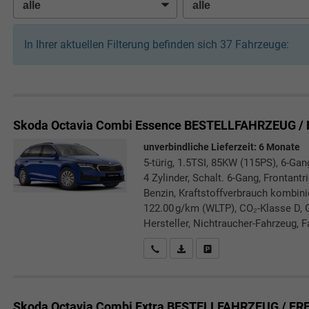
In Ihrer aktuellen Filterung befinden sich
37
Fahrzeuge:
Skoda Octavia Combi
Essence BESTELLFAHRZEUG / 
unverbindliche Lieferzeit:
6 Monate
5-türig, 1.5TSI, 85KW (115PS), 6-Gan
4 Zylinder, Schalt. 6-Gang, Frontant
Benzin, Kraftstoffverbrauch kombini
122.00 g/km (WLTP), CO₂-Klasse D, 
Hersteller, Nichtraucher-Fahrzeug, F
Rückrufbitte absenden
PDF-Datei, Fahrzeugexposé druc
Drucken, parken oder verg
Skoda Octavia Combi
Extra BESTELLFAHRZEUG / FR