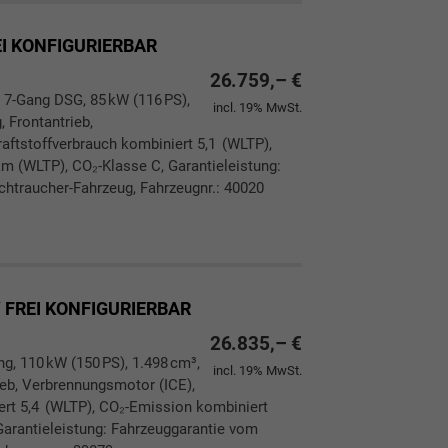
EI KONFIGURIERBAR
26.759,– €
 7-Gang DSG, 85 kW (116 PS),
incl. 19% MwSt.
, Frontantrieb,
aftstoffverbrauch kombiniert 5,1 (WLTP),
m (WLTP), CO₂-Klasse C, Garantieleistung:
chtraucher-Fahrzeug, Fahrzeugnr.: 40020
ken
leichen
/ FREI KONFIGURIERBAR
26.835,– €
ng, 110 kW (150 PS), 1.498 cm³,
incl. 19% MwSt.
rieb, Verbrennungsmotor (ICE),
ert 5,4 (WLTP), CO₂-Emission kombiniert
Garantieleistung: Fahrzeuggarantie vom