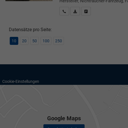
Hersteller, Nichtraucher-Fahrzeug, F
Rückrufbitte absenden
PDF-Datei, Fahrzeugexposé druc
Drucken, parken oder verg
Datensätze pro Seite:
10
20
50
100
250
Cookie-Einstellungen
Google Maps