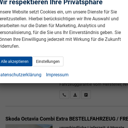
Wir respektieren Ihre Privatsphäre
CO₂-Emission kombiniert 115.00 g/k
Fahrzeuggarantie vom Hersteller, Ni
nsere Website setzt Cookies ein, um unsere Dienste für Sie
ereitzustellen. Hierbei berücksichtigen wir Ihre Auswahl und
Rückrufbitte absenden
PDF-Datei, Fahrzeugexposé druc
Drucken, parken oder verg
erarbeiten nur die Daten für Marketing, Analytics und
ersonalisierung, für die Sie uns Ihr Einverständnis geben. Sie
önnen Ihre Einwilligung jederzeit mit Wirkung für die Zukunft
Skoda Octavia Combi
Essence BESTELLFAHRZEUG / 
iderrufen.
unverbindliche Lieferzeit:
6 Monate
5-türig, 2.0TDI SCR, 85KW (115PS), 6
Alle akzeptieren
Einstellungen
1.968 cm³, 4 Zylinder, Schalt. 6-Gang
Verbrennungsmotor (ICE), Diesel, Kr
atenschutzerklärung
Impressum
CO₂-Emission kombiniert 114.00 g/k
Fahrzeuggarantie vom Hersteller, Ni
Rückrufbitte absenden
PDF-Datei, Fahrzeugexposé druc
Drucken, parken oder verg
Skoda Octavia Combi
Extra BESTELLFAHRZEUG / FR
unverbindliche Lieferzeit:
6 Monate