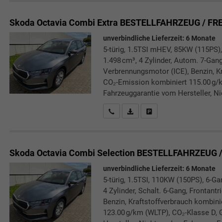
Skoda Octavia Combi
Extra BESTELLFAHRZEUG / FR
unverbindliche Lieferzeit:
6 Monate
5-türig, 1.5TSI mHEV, 85KW (115PS),
1.498 cm³, 4 Zylinder, Autom. 7-Gang
Verbrennungsmotor (ICE), Benzin, Kr
CO₂-Emission kombiniert 115.00 g/k
Fahrzeuggarantie vom Hersteller, Ni
Rückrufbitte absenden
PDF-Datei, Fahrzeugexposé druc
Drucken, parken oder verg
Skoda Octavia Combi
Selection BESTELLFAHRZEUG 
unverbindliche Lieferzeit:
6 Monate
5-türig, 1.5TSI, 110KW (150PS), 6-Ga
4 Zylinder, Schalt. 6-Gang, Frontant
Benzin, Kraftstoffverbrauch kombini
123.00 g/km (WLTP), CO₂-Klasse D, 