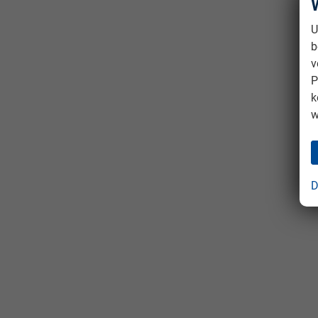
U
b
v
P
k
w
D