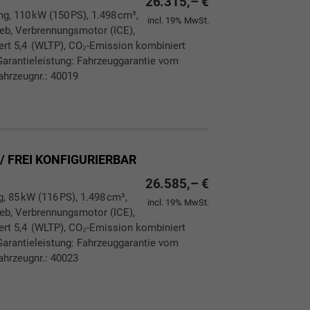
26.315,– €
ng, 110 kW (150 PS), 1.498 cm³,
incl. 19% MwSt.
rieb, Verbrennungsmotor (ICE),
ert 5,4 (WLTP), CO₂-Emission kombiniert
Garantieleistung: Fahrzeuggarantie vom
ahrzeugnr.: 40019
ken
leichen
 / FREI KONFIGURIERBAR
26.585,– €
g, 85 kW (116 PS), 1.498 cm³,
incl. 19% MwSt.
rieb, Verbrennungsmotor (ICE),
ert 5,4 (WLTP), CO₂-Emission kombiniert
Garantieleistung: Fahrzeuggarantie vom
ahrzeugnr.: 40023
ken
leichen