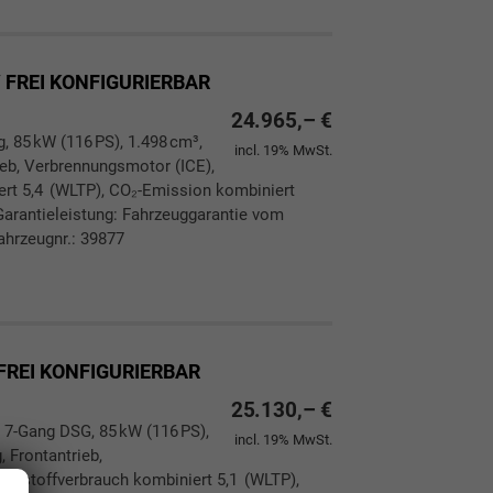
/ FREI KONFIGURIERBAR
24.965,– €
g, 85 kW (116 PS), 1.498 cm³,
incl. 19% MwSt.
rieb, Verbrennungsmotor (ICE),
ert 5,4 (WLTP), CO₂-Emission kombiniert
Garantieleistung: Fahrzeuggarantie vom
ahrzeugnr.: 39877
ken
leichen
FREI KONFIGURIERBAR
25.130,– €
 7-Gang DSG, 85 kW (116 PS),
incl. 19% MwSt.
, Frontantrieb,
aftstoffverbrauch kombiniert 5,1 (WLTP),