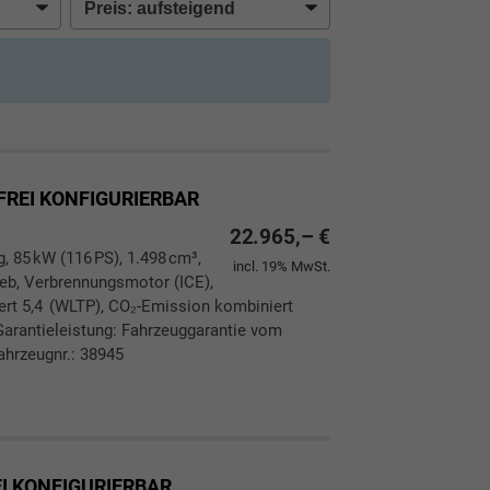
FREI KONFIGURIERBAR
22.965,– €
g, 85 kW (116 PS), 1.498 cm³,
incl. 19% MwSt.
rieb, Verbrennungsmotor (ICE),
ert 5,4 (WLTP), CO₂-Emission kombiniert
Garantieleistung: Fahrzeuggarantie vom
ahrzeugnr.: 38945
ken
leichen
EI KONFIGURIERBAR