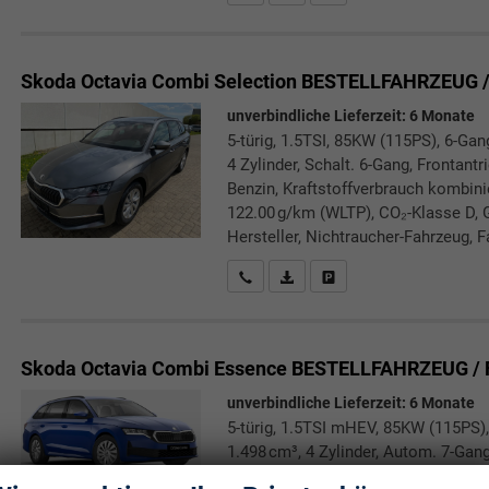
Skoda Octavia Combi
Selection BESTELLFAHRZEUG 
unverbindliche Lieferzeit:
6 Monate
5-türig, 1.5TSI, 85KW (115PS), 6-Gan
4 Zylinder, Schalt. 6-Gang, Frontant
Benzin, Kraftstoffverbrauch kombini
122.00 g/km (WLTP), CO₂-Klasse D, 
Hersteller, Nichtraucher-Fahrzeug, F
Rückrufbitte absenden
PDF-Datei, Fahrzeugexposé druc
Drucken, parken oder verg
Skoda Octavia Combi
Essence BESTELLFAHRZEUG / 
unverbindliche Lieferzeit:
6 Monate
5-türig, 1.5TSI mHEV, 85KW (115PS),
1.498 cm³, 4 Zylinder, Autom. 7-Gang
Verbrennungsmotor (ICE), Benzin, Kr