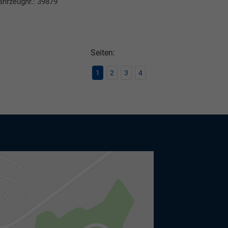
ahrzeugnr.: 39879
ken
leichen
Seiten:
1
2
3
4