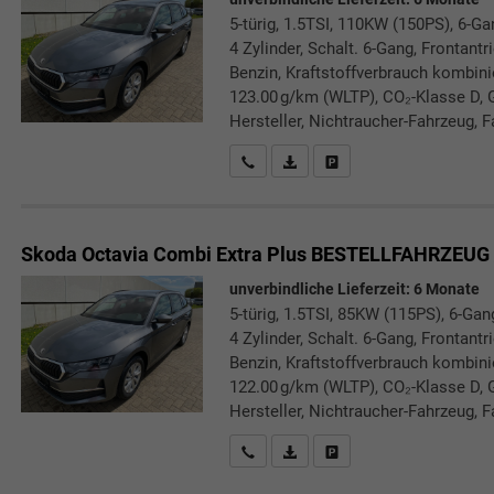
5-türig, 1.5TSI, 110KW (150PS), 6-Ga
4 Zylinder, Schalt. 6-Gang, Frontant
Benzin, Kraftstoffverbrauch kombini
123.00 g/km (WLTP), CO₂-Klasse D, 
Hersteller, Nichtraucher-Fahrzeug, F
Rückrufbitte absenden
PDF-Datei, Fahrzeugexposé druc
Drucken, parken oder verg
Skoda Octavia Combi
Extra Plus BESTELLFAHRZEUG
unverbindliche Lieferzeit:
6 Monate
5-türig, 1.5TSI, 85KW (115PS), 6-Gan
4 Zylinder, Schalt. 6-Gang, Frontant
Benzin, Kraftstoffverbrauch kombini
122.00 g/km (WLTP), CO₂-Klasse D, 
Hersteller, Nichtraucher-Fahrzeug, F
Rückrufbitte absenden
PDF-Datei, Fahrzeugexposé druc
Drucken, parken oder verg