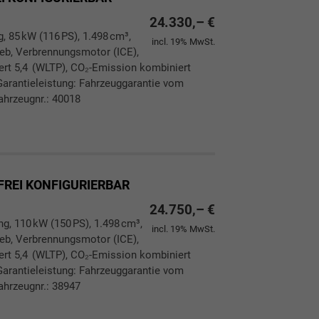
24.330,– €
g, 85 kW (116 PS), 1.498 cm³,
incl. 19% MwSt.
rieb, Verbrennungsmotor (ICE),
ert 5,4 (WLTP), CO₂-Emission kombiniert
Garantieleistung: Fahrzeuggarantie vom
ahrzeugnr.: 40018
ken
leichen
FREI KONFIGURIERBAR
24.750,– €
ng, 110 kW (150 PS), 1.498 cm³,
incl. 19% MwSt.
rieb, Verbrennungsmotor (ICE),
ert 5,4 (WLTP), CO₂-Emission kombiniert
Garantieleistung: Fahrzeuggarantie vom
ahrzeugnr.: 38947
ken
leichen