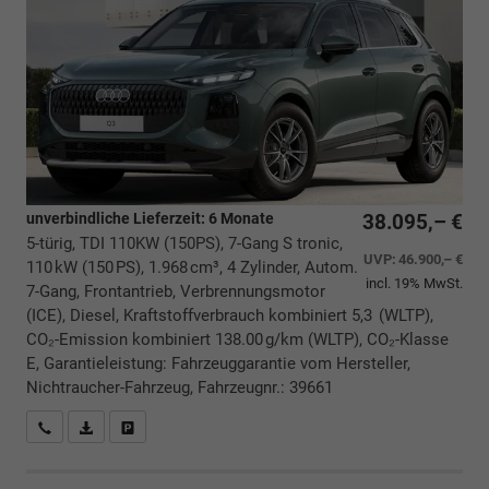
unverbindliche Lieferzeit:
6 Monate
38.095,– €
5-türig, TDI 110KW (150PS), 7-Gang S tronic,
UVP:
46.900,– €
110 kW (150 PS), 1.968 cm³, 4 Zylinder, Autom.
incl. 19% MwSt.
7-Gang, Frontantrieb, Verbrennungsmotor
(ICE), Diesel, Kraftstoffverbrauch kombiniert 5,3 (WLTP),
CO₂-Emission kombiniert 138.00 g/km (WLTP), CO₂-Klasse
E, Garantieleistung: Fahrzeuggarantie vom Hersteller,
Nichtraucher-Fahrzeug, Fahrzeugnr.: 39661
Rückrufbitte absenden
PDF-Datei, Fahrzeugexposé drucken
Drucken, parken oder vergleichen