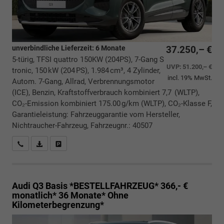
unverbindliche Lieferzeit:
6 Monate
37.250,– €
5-türig, TFSI quattro 150KW (204PS), 7-Gang S
UVP:
51.200,– €
tronic, 150 kW (204 PS), 1.984 cm³, 4 Zylinder,
incl. 19% MwSt.
Autom. 7-Gang, Allrad, Verbrennungsmotor
(ICE), Benzin, Kraftstoffverbrauch kombiniert 7,7 (WLTP),
CO₂-Emission kombiniert 175.00 g/km (WLTP), CO₂-Klasse F,
Garantieleistung: Fahrzeuggarantie vom Hersteller,
Nichtraucher-Fahrzeug, Fahrzeugnr.: 40507
Rückrufbitte absenden
PDF-Datei, Fahrzeugexposé drucken
Drucken, parken oder vergleichen
Audi Q3
Basis *BESTELLFAHRZEUG* 366,- €
monatlich* 36 Monate* Ohne
Kilometerbegrenzung*