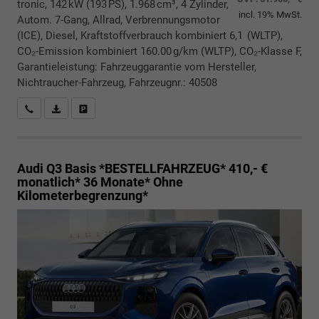
tronic, 142 kW (193 PS), 1.968 cm³, 4 Zylinder,
incl. 19% MwSt.
Autom. 7-Gang, Allrad, Verbrennungsmotor
(ICE), Diesel, Kraftstoffverbrauch kombiniert 6,1 (WLTP),
CO₂-Emission kombiniert 160.00 g/km (WLTP), CO₂-Klasse F,
Garantieleistung: Fahrzeuggarantie vom Hersteller,
Nichtraucher-Fahrzeug, Fahrzeugnr.: 40508
Rückrufbitte absenden
PDF-Datei, Fahrzeugexposé drucken
Drucken, parken oder vergleichen
Audi Q3
Basis *BESTELLFAHRZEUG* 410,- €
monatlich* 36 Monate* Ohne
Kilometerbegrenzung*