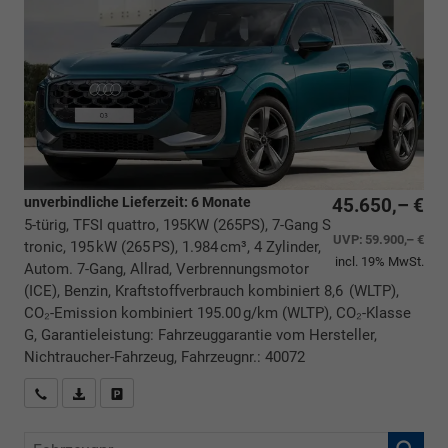
unverbindliche Lieferzeit:
6 Monate
45.650,– €
5-türig, TFSI quattro, 195KW (265PS), 7-Gang S
UVP:
59.900,– €
tronic, 195 kW (265 PS), 1.984 cm³, 4 Zylinder,
incl. 19% MwSt.
Autom. 7-Gang, Allrad, Verbrennungsmotor
(ICE), Benzin, Kraftstoffverbrauch kombiniert 8,6 (WLTP),
CO₂-Emission kombiniert 195.00 g/km (WLTP), CO₂-Klasse
G, Garantieleistung: Fahrzeuggarantie vom Hersteller,
Nichtraucher-Fahrzeug, Fahrzeugnr.: 40072
Rückrufbitte absenden
PDF-Datei, Fahrzeugexposé drucken
Drucken, parken oder vergleichen
Fahrzeugnr.