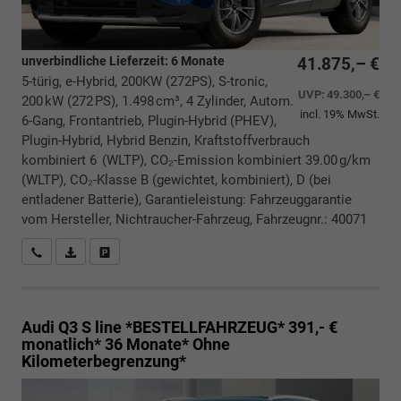
unverbindliche Lieferzeit:
6 Monate
41.875,– €
5-türig, e-Hybrid, 200KW (272PS), S-tronic,
UVP:
49.300,– €
200 kW (272 PS), 1.498 cm³, 4 Zylinder, Autom.
incl. 19% MwSt.
6-Gang, Frontantrieb, Plugin-Hybrid (PHEV),
Plugin-Hybrid, Hybrid Benzin, Kraftstoffverbrauch
kombiniert 6 (WLTP), CO₂-Emission kombiniert 39.00 g/km
(WLTP), CO₂-Klasse B (gewichtet, kombiniert), D (bei
entladener Batterie), Garantieleistung: Fahrzeuggarantie
vom Hersteller, Nichtraucher-Fahrzeug, Fahrzeugnr.: 40071
Rückrufbitte absenden
PDF-Datei, Fahrzeugexposé drucken
Drucken, parken oder vergleichen
Audi Q3
S line *BESTELLFAHRZEUG* 391,- €
monatlich* 36 Monate* Ohne
Kilometerbegrenzung*