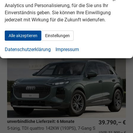
Nichtraucher-Fahrzeug, Fahrzeugnr.: 40518
Analytics und Personalisierung, für die Sie uns Ihr
Einverständnis geben. Sie können Ihre Einwilligung
Rückrufbitte absenden
PDF-Datei, Fahrzeugexposé drucken
Drucken, parken oder vergleichen
jederzeit mit Wirkung für die Zukunft widerrufen.
Alle akzeptieren
Einstellungen
Audi Q3
Basis *BESTELLFAHRZEUG* 366,- €
monatlich* 36 Monate* Ohne
Datenschutzerklärung
Impressum
Kilometerbegrenzung*
unverbindliche Lieferzeit:
6 Monate
39.790,– €
5-türig, TDI quattro 142KW (193PS), 7-Gang S
UVP:
51.900,– €