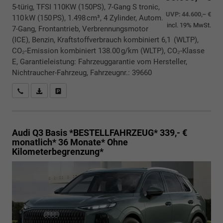
5-türig, TFSI 110KW (150PS), 7-Gang S tronic,
UVP:
44.600,– €
110 kW (150 PS), 1.498 cm³, 4 Zylinder, Autom.
incl. 19% MwSt.
7-Gang, Frontantrieb, Verbrennungsmotor
(ICE), Benzin, Kraftstoffverbrauch kombiniert 6,1 (WLTP),
CO₂-Emission kombiniert 138.00 g/km (WLTP), CO₂-Klasse
E, Garantieleistung: Fahrzeuggarantie vom Hersteller,
Nichtraucher-Fahrzeug, Fahrzeugnr.: 39660
Rückrufbitte absenden
PDF-Datei, Fahrzeugexposé drucken
Drucken, parken oder vergleichen
Audi Q3
Basis *BESTELLFAHRZEUG* 339,- €
monatlich* 36 Monate* Ohne
Kilometerbegrenzung*