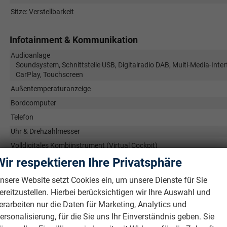
Sitze: Verstellbarkeit
Infotainment & Kommunikation
Audioanlage
Soundsystem, Schnittstelle USB, Digitalradio DAB, Multi-Media-Inter
CarPlay, Touchscreen
Außentemperaturanzeige
Bordcomputer
Telefon
Uhr & Drehzahlmesser
Volldigitales Kombiinstrument (Virtual Cockpit)
Wir respektieren Ihre Privatsphäre
Sicherheit & Assistenz
nsere Website setzt Cookies ein, um unsere Dienste für Sie
Airbags
ereitzustellen. Hierbei berücksichtigen wir Ihre Auswahl und
Airbag, Fenster-/Kopfairbags Vorne, Beifahrerairbag abschaltbar, 
erarbeiten nur die Daten für Marketing, Analytics und
Beifahrerairbag
ersonalisierung, für die Sie uns Ihr Einverständnis geben. Sie
Assistenzsysteme