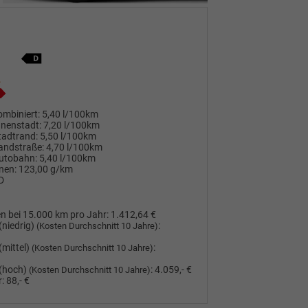
mbiniert:
5,40 l/100km
nnenstadt:
7,20 l/100km
tadtrand:
5,50 l/100km
andstraße:
4,70 l/100km
utobahn:
5,40 l/100km
nen:
123,00 g/km
D
n bei 15.000 km pro Jahr:
1.412,64 €
(niedrig)
:
(Kosten Durchschnitt 10 Jahre)
(mittel)
:
(Kosten Durchschnitt 10 Jahre)
(hoch)
:
4.059,- €
(Kosten Durchschnitt 10 Jahre)
:
88,- €