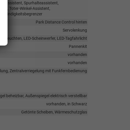
hrassistent, Spurhalteassistent,
ng, Toter-Winkel-Assistent,
schwindigkeitsbegrenzer
Park Distance Control hinten
Servolenkung
ückleuchten, LED-Scheinwerfer, LED-Tagfahrlicht
Pannenkit
vorhanden
vorhanden
elung, Zentralverriegelung mit Funkfernbedienung
el beheizbar, Außenspiegel elektrisch verstellbar
vorhanden, in Schwarz
Getönte Scheiben, Wärmeschutzglas