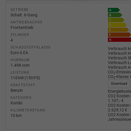
GETRIEBE
Schalt. 6-Gang
ANTRIEBSACHSE
Frontantrieb
ZYLINDER
4
SCHADSTOFFKLASSE
Verbrauch ko
Euro 6 EA
Verbrauch I
Verbrauch S
HUBRAUM
Verbrauch L
1.498 ccm
Verbrauch A
CO
-Emissio
LEISTUNG
2
CO
-Klasse:
110 kW (150 PS)
2
Download
KRAFTSTOFF
Benzin
Energiekoste
CO2 Kosten 
KATEGORIE
1.107,- €
Kombi
CO2 Kosten 
2.629,12 €
KILOMETERSTAND
CO2 Kosten 
10 km
Jahressteuer