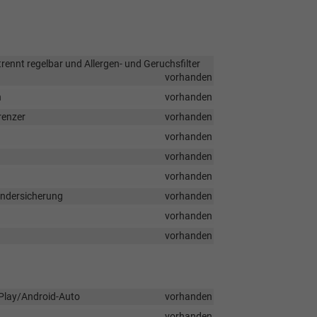
ennt regelbar und Allergen- und Geruchsfilter
vorhanden
n
vorhanden
renzer
vorhanden
vorhanden
vorhanden
vorhanden
indersicherung
vorhanden
vorhanden
vorhanden
rPlay/Android-Auto
vorhanden
vorhanden