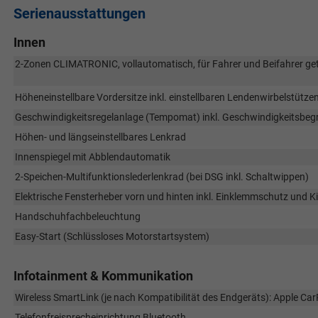
Serienausstattungen
Innen
2-Zonen CLIMATRONIC, vollautomatisch, für Fahrer und Beifahrer getr
Höheneinstellbare Vordersitze inkl. einstellbaren Lendenwirbelstütze
Geschwindigkeitsregelanlage (Tempomat) inkl. Geschwindigkeitsbeg
Höhen- und längseinstellbares Lenkrad
Innenspiegel mit Abblendautomatik
2-Speichen-Multifunktionslederlenkrad (bei DSG inkl. Schaltwippen)
Elektrische Fensterheber vorn und hinten inkl. Einklemmschutz und K
Handschuhfachbeleuchtung
Easy-Start (Schlüssloses Motorstartsystem)
Infotainment & Kommunikation
Wireless SmartLink (je nach Kompatibilität des Endgeräts): Apple Ca
Telefonfreisprecheinrichtung Bluetooth