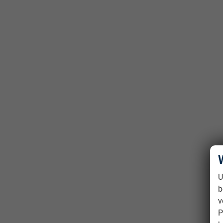
U
b
v
P