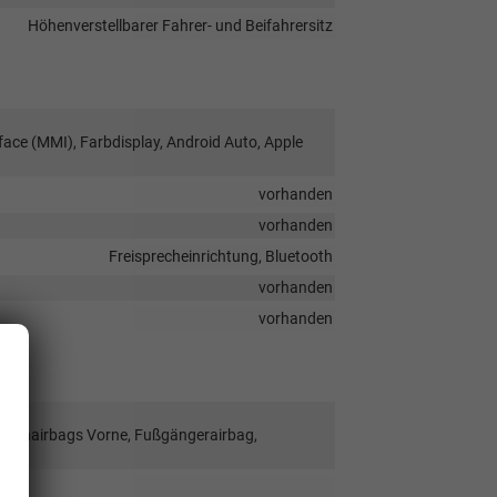
Höhenverstellbarer Fahrer- und Beifahrersitz
face (MMI), Farbdisplay, Android Auto, Apple
vorhanden
vorhanden
Freisprecheinrichtung, Bluetooth
vorhanden
vorhanden
Seitenairbags Vorne, Fußgängerairbag,