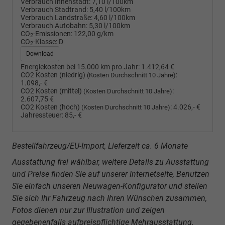
Verbrauch Innenstadt:
7,10 l/100km
Verbrauch Stadtrand:
5,40 l/100km
Verbrauch Landstraße:
4,60 l/100km
Verbrauch Autobahn:
5,30 l/100km
CO
-Emissionen:
122,00 g/km
2
CO
-Klasse:
D
2
Download
Energiekosten bei 15.000 km pro Jahr:
1.412,64 €
CO2 Kosten (niedrig)
:
(Kosten Durchschnitt 10 Jahre)
1.098,- €
CO2 Kosten (mittel)
:
(Kosten Durchschnitt 10 Jahre)
2.607,75 €
CO2 Kosten (hoch)
:
4.026,- €
(Kosten Durchschnitt 10 Jahre)
Jahressteuer:
85,- €
Bestellfahrzeug/EU-Import, Lieferzeit ca. 6 Monate
Ausstattung frei wählbar, weitere Details zu Ausstattung
und Preise finden Sie auf unserer Internetseite, Benutzen
Sie einfach unseren Neuwagen-Konfigurator und stellen
Sie sich Ihr Fahrzeug nach Ihren Wünschen zusammen,
Fotos dienen nur zur Illustration und zeigen
gegebenenfalls aufpreispflichtige Mehrausstattung.