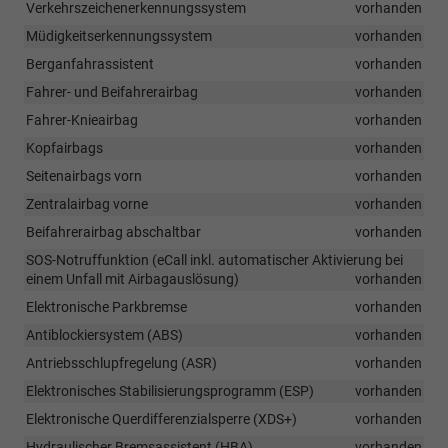
Verkehrszeichenerkennungssystem
vorhanden
Müdigkeitserkennungssystem
vorhanden
Berganfahrassistent
vorhanden
Fahrer- und Beifahrerairbag
vorhanden
Fahrer-Knieairbag
vorhanden
Kopfairbags
vorhanden
Seitenairbags vorn
vorhanden
Zentralairbag vorne
vorhanden
Beifahrerairbag abschaltbar
vorhanden
SOS-Notruffunktion (eCall inkl. automatischer Aktivierung bei
einem Unfall mit Airbagauslösung)
vorhanden
Elektronische Parkbremse
vorhanden
Antiblockiersystem (ABS)
vorhanden
Antriebsschlupfregelung (ASR)
vorhanden
Elektronisches Stabilisierungsprogramm (ESP)
vorhanden
Elektronische Querdifferenzialsperre (XDS+)
vorhanden
Hydraulischer Bremsassistent (HBA)
vorhanden