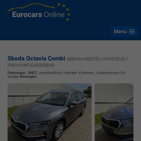
Menü
Skoda Octavia Combi
Selection BESTELLFAHRZEUG /
FREI KONFIGURIERBAR
Fahrzeugnr.
:
39877
, unverbindliche Lieferzeit:
6 Monate
, Landesversion: EU -
Europa,
Neuwagen