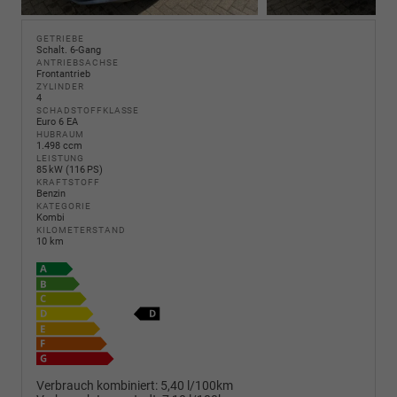
GETRIEBE
Schalt. 6-Gang
ANTRIEBSACHSE
Frontantrieb
ZYLINDER
4
SCHADSTOFFKLASSE
Euro 6 EA
HUBRAUM
1.498 ccm
LEISTUNG
85 kW (116 PS)
KRAFTSTOFF
Benzin
KATEGORIE
Kombi
KILOMETERSTAND
10 km
Verbrauch kombiniert:
5,40 l/100km