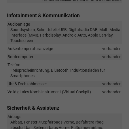
Infotainment & Kommunikation
Audioanlage
Soundsystem, Schnittstelle USB, Digitalradio DAB, Multi-Media-
Interface (MMI), Farbdisplay, Android Auto, Apple CarPlay,
Touchscreen
Außentemperaturanzeige
vorhanden
Bordcomputer
vorhanden
Telefon
Freisprecheinrichtung, Bluetooth, Induktionsladen für
Smartphones
Uhr & Drehzahlmesser
vorhanden
Volldigitales Kombiinstrument (Virtual Cockpit)
vorhanden
Sicherheit & Assistenz
Airbags
Airbag, Fenster-/Kopfairbags Vorne, Beifahrerairbag
abschaltbar, Seitenairbags Vorne, Fußgängerairbag,