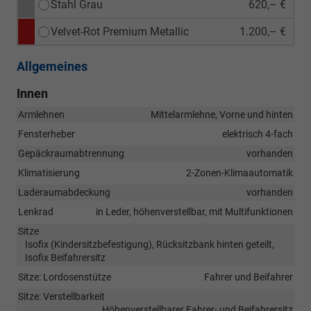
Stahl Grau
620,– €
Velvet-Rot Premium Metallic
1.200,– €
Allgemeines
Innen
Armlehnen
Mittelarmlehne, Vorne und hinten
Fensterheber
elektrisch 4-fach
Gepäckraumabtrennung
vorhanden
Klimatisierung
2-Zonen-Klimaautomatik
Laderaumabdeckung
vorhanden
Lenkrad
in Leder, höhenverstellbar, mit Multifunktionen
Sitze
Isofix (Kindersitzbefestigung), Rücksitzbank hinten geteilt,
Isofix Beifahrersitz
Sitze: Lordosenstütze
Fahrer und Beifahrer
Sitze: Verstellbarkeit
Höhenverstellbarer Fahrer- und Beifahrersitz