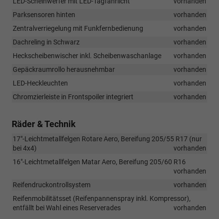
LED-Scheinwerfer mit LED-Tagfahrlicht
vorhanden
Parksensoren hinten
vorhanden
Zentralverriegelung mit Funkfernbedienung
vorhanden
Dachreling in Schwarz
vorhanden
Heckscheibenwischer inkl. Scheibenwaschanlage
vorhanden
Gepäckraumrollo herausnehmbar
vorhanden
LED-Heckleuchten
vorhanden
Chromzierleiste in Frontspoiler integriert
vorhanden
Räder & Technik
17"-Leichtmetallfelgen Rotare Aero, Bereifung 205/55 R17 (nur
bei 4x4)
vorhanden
16"-Leichtmetallfelgen Matar Aero, Bereifung 205/60 R16
vorhanden
Reifendruckontrollsystem
vorhanden
Reifenmobilitätsset (Reifenpannenspray inkl. Kompressor),
entfällt bei Wahl eines Reserverades
vorhanden