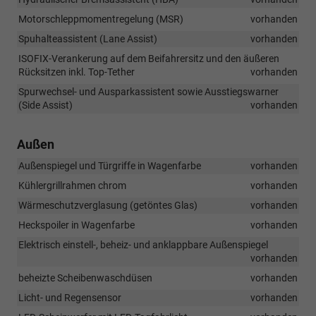
Motorschleppmomentregelung (MSR)
vorhanden
Spuhalteassistent (Lane Assist)
vorhanden
ISOFIX-Verankerung auf dem Beifahrersitz und den äußeren
Rücksitzen inkl. Top-Tether
vorhanden
Spurwechsel- und Ausparkassistent sowie Ausstiegswarner
(Side Assist)
vorhanden
Außen
Außenspiegel und Türgriffe in Wagenfarbe
vorhanden
Kühlergrillrahmen chrom
vorhanden
Wärmeschutzverglasung (getöntes Glas)
vorhanden
Heckspoiler in Wagenfarbe
vorhanden
Elektrisch einstell-, beheiz- und anklappbare Außenspiegel
vorhanden
beheizte Scheibenwaschdüsen
vorhanden
Licht- und Regensensor
vorhanden