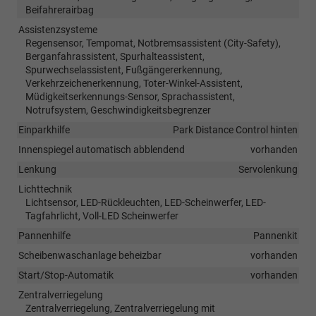
Beifahrerairbag
Assistenzsysteme
Regensensor, Tempomat, Notbremsassistent (City-Safety),
Berganfahrassistent, Spurhalteassistent,
Spurwechselassistent, Fußgängererkennung,
Verkehrzeichenerkennung, Toter-Winkel-Assistent,
Müdigkeitserkennungs-Sensor, Sprachassistent,
Notrufsystem, Geschwindigkeitsbegrenzer
Einparkhilfe
Park Distance Control hinten
Innenspiegel automatisch abblendend
vorhanden
Lenkung
Servolenkung
Lichttechnik
Lichtsensor, LED-Rückleuchten, LED-Scheinwerfer, LED-
Tagfahrlicht, Voll-LED Scheinwerfer
Pannenhilfe
Pannenkit
Scheibenwaschanlage beheizbar
vorhanden
Start/Stop-Automatik
vorhanden
Zentralverriegelung
Zentralverriegelung, Zentralverriegelung mit