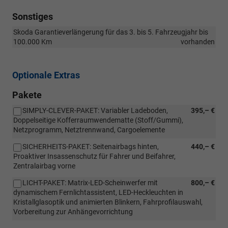
Sonstiges
Skoda Garantieverlängerung für das 3. bis 5. Fahrzeugjahr bis
100.000 Km
vorhanden
Optionale Extras
Pakete
SIMPLY-CLEVER-PAKET: Variabler Ladeboden,
395,– €
Doppelseitige Kofferraumwendematte (Stoff/Gummi),
Netzprogramm, Netztrennwand, Cargoelemente
SICHERHEITS-PAKET: Seitenairbags hinten,
440,– €
Proaktiver Insassenschutz für Fahrer und Beifahrer,
Zentralairbag vorne
LICHT-PAKET: Matrix-LED-Scheinwerfer mit
800,– €
dynamischem Fernlichtassistent, LED-Heckleuchten in
Kristallglasoptik und animierten Blinkern, Fahrprofilauswahl,
Vorbereitung zur Anhängevorrichtung