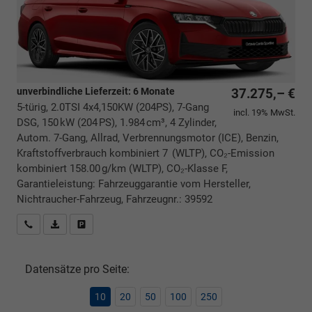
unverbindliche Lieferzeit:
6 Monate
37.275,– €
5-türig, 2.0TSI 4x4,150KW (204PS), 7-Gang
incl. 19% MwSt.
DSG, 150 kW (204 PS), 1.984 cm³, 4 Zylinder,
Autom. 7-Gang, Allrad, Verbrennungsmotor (ICE), Benzin,
Kraftstoffverbrauch kombiniert 7 (WLTP), CO₂-Emission
kombiniert 158.00 g/km (WLTP), CO₂-Klasse F,
Garantieleistung: Fahrzeuggarantie vom Hersteller,
Nichtraucher-Fahrzeug, Fahrzeugnr.: 39592
Rückrufbitte absenden
PDF-Datei, Fahrzeugexposé drucken
Drucken, parken oder vergleichen
Datensätze pro Seite:
10
20
50
100
250