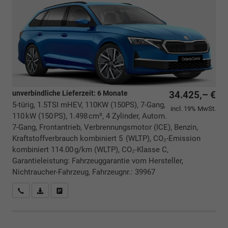
unverbindliche Lieferzeit:
6 Monate
34.425,– €
5-türig, 1.5TSI mHEV, 110KW (150PS), 7-Gang,
incl. 19% MwSt.
110 kW (150 PS), 1.498 cm³, 4 Zylinder, Autom.
7-Gang, Frontantrieb, Verbrennungsmotor (ICE), Benzin,
Kraftstoffverbrauch kombiniert 5 (WLTP), CO₂-Emission
kombiniert 114.00 g/km (WLTP), CO₂-Klasse C,
Garantieleistung: Fahrzeuggarantie vom Hersteller,
Nichtraucher-Fahrzeug, Fahrzeugnr.: 39967
Rückrufbitte absenden
PDF-Datei, Fahrzeugexposé drucken
Drucken, parken oder vergleichen