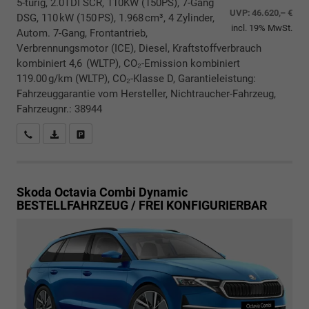
5-türig, 2.0TDI SCR, 110KW (150PS), 7-Gang
UVP:
46.620,– €
DSG, 110 kW (150 PS), 1.968 cm³, 4 Zylinder,
incl. 19% MwSt.
Autom. 7-Gang, Frontantrieb,
Verbrennungsmotor (ICE), Diesel, Kraftstoffverbrauch
kombiniert 4,6 (WLTP), CO₂-Emission kombiniert
119.00 g/km (WLTP), CO₂-Klasse D, Garantieleistung:
Fahrzeuggarantie vom Hersteller, Nichtraucher-Fahrzeug,
Fahrzeugnr.: 38944
Rückrufbitte absenden
PDF-Datei, Fahrzeugexposé drucken
Drucken, parken oder vergleichen
Skoda Octavia Combi
Dynamic
BESTELLFAHRZEUG / FREI KONFIGURIERBAR