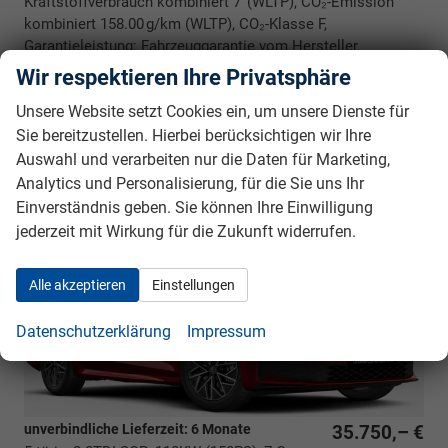
Kraftstoffverbrauch kombiniert 7 (WLTP), CO₂-Emission
kombiniert 158.00 g/km (WLTP), CO₂-Klasse F,
Garantieleistung: Fahrzeuggarantie vom Hersteller,
Nichtraucher-Fahrzeug, Fahrzeugnr.: 40027
Wir respektieren Ihre Privatsphäre
Rückrufbitte absenden
PDF-Datei, Fahrzeugexposé drucken
Drucken, parken oder vergleichen
Unsere Website setzt Cookies ein, um unsere Dienste für
Sie bereitzustellen. Hierbei berücksichtigen wir Ihre
Auswahl und verarbeiten nur die Daten für Marketing,
Analytics und Personalisierung, für die Sie uns Ihr
Skoda Octavia Combi
Sportline
BESTELLFAHRZEUG / FREI KONFIGURIERBAR
Einverständnis geben. Sie können Ihre Einwilligung
jederzeit mit Wirkung für die Zukunft widerrufen.
Alle akzeptieren
Einstellungen
Datenschutzerklärung
Impressum
unverbindliche Lieferzeit:
6 Monate
35.750,– €