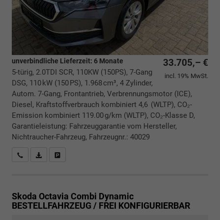
unverbindliche Lieferzeit:
6 Monate
33.705,– €
5-türig, 2.0TDI SCR, 110KW (150PS), 7-Gang
incl. 19% MwSt.
DSG, 110 kW (150 PS), 1.968 cm³, 4 Zylinder,
Autom. 7-Gang, Frontantrieb, Verbrennungsmotor (ICE),
Diesel, Kraftstoffverbrauch kombiniert 4,6 (WLTP), CO₂-
Emission kombiniert 119.00 g/km (WLTP), CO₂-Klasse D,
Garantieleistung: Fahrzeuggarantie vom Hersteller,
Nichtraucher-Fahrzeug, Fahrzeugnr.: 40029
Rückrufbitte absenden
PDF-Datei, Fahrzeugexposé drucken
Drucken, parken oder vergleichen
Skoda Octavia Combi
Dynamic
BESTELLFAHRZEUG / FREI KONFIGURIERBAR