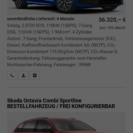
unverbindliche Lieferzeit:
6 Monate
36.320,– €
5-türig, 2.0TDI SCR, 110KW (150PS), 7-Gang
incl. 19% MwSt.
DSG, 110 kW (150 PS), 1.968 cm³, 4 Zylinder,
Autom. 7-Gang, Frontantrieb, Verbrennungsmotor (ICE),
Diesel, Kraftstoffverbrauch kombiniert 4,6 (WLTP), CO₂-
Emission kombiniert 119.00 g/km (WLTP), CO₂-Klasse D,
Garantieleistung: Fahrzeuggarantie vom Hersteller,
Nichtraucher-Fahrzeug, Fahrzeugnr.: 39968
Rückrufbitte absenden
PDF-Datei, Fahrzeugexposé drucken
Drucken, parken oder vergleichen
Skoda Octavia Combi
Sportline
BESTELLFAHRZEUG / FREI KONFIGURIERBAR