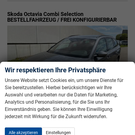
Skoda Octavia Combi
Selection
BESTELLFAHRZEUG / FREI KONFIGURIERBAR
Wir respektieren Ihre Privatsphäre
Unsere Website setzt Cookies ein, um unsere Dienste für
Sie bereitzustellen. Hierbei berücksichtigen wir Ihre
Auswahl und verarbeiten nur die Daten für Marketing,
Analytics und Personalisierung, für die Sie uns Ihr
Einverständnis geben. Sie können Ihre Einwilligung
jederzeit mit Wirkung für die Zukunft widerrufen.
unverbindliche Lieferzeit:
6 Monate
31.375,– €
5-türig, 2.0TDI SCR, 110KW (150PS), 7-Gang
incl. 19% MwSt.
Alle akzeptieren
Einstellungen
DSG, 110 kW (150 PS), 1.968 cm³, 4 Zylinder,