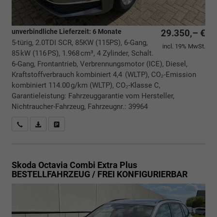
unverbindliche Lieferzeit:
6 Monate
29.350,– €
5-türig, 2.0TDI SCR, 85KW (115PS), 6-Gang,
incl. 19% MwSt.
85 kW (116 PS), 1.968 cm³, 4 Zylinder, Schalt.
6-Gang, Frontantrieb, Verbrennungsmotor (ICE), Diesel,
Kraftstoffverbrauch kombiniert 4,4 (WLTP), CO₂-Emission
kombiniert 114.00 g/km (WLTP), CO₂-Klasse C,
Garantieleistung: Fahrzeuggarantie vom Hersteller,
Nichtraucher-Fahrzeug, Fahrzeugnr.: 39964
Rückrufbitte absenden
PDF-Datei, Fahrzeugexposé drucken
Drucken, parken oder vergleichen
Skoda Octavia Combi
Extra Plus
BESTELLFAHRZEUG / FREI KONFIGURIERBAR