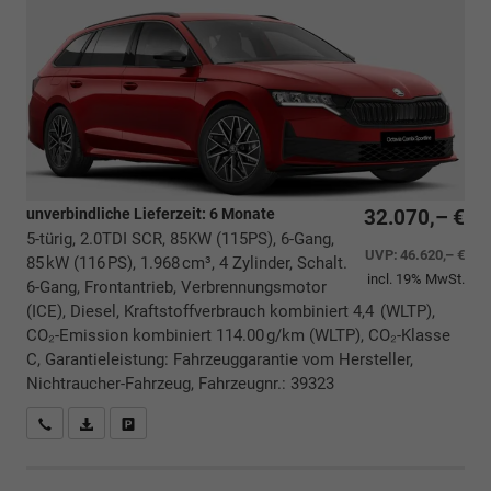
unverbindliche Lieferzeit:
6 Monate
32.070,– €
5-türig, 2.0TDI SCR, 85KW (115PS), 6-Gang,
UVP:
46.620,– €
85 kW (116 PS), 1.968 cm³, 4 Zylinder, Schalt.
incl. 19% MwSt.
6-Gang, Frontantrieb, Verbrennungsmotor
(ICE), Diesel, Kraftstoffverbrauch kombiniert 4,4 (WLTP),
CO₂-Emission kombiniert 114.00 g/km (WLTP), CO₂-Klasse
C, Garantieleistung: Fahrzeuggarantie vom Hersteller,
Nichtraucher-Fahrzeug, Fahrzeugnr.: 39323
Rückrufbitte absenden
PDF-Datei, Fahrzeugexposé drucken
Drucken, parken oder vergleichen