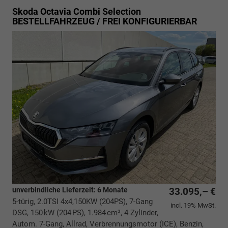
Skoda Octavia Combi
Selection
BESTELLFAHRZEUG / FREI KONFIGURIERBAR
unverbindliche Lieferzeit:
6 Monate
33.095,– €
5-türig, 2.0TSI 4x4,150KW (204PS), 7-Gang
incl. 19% MwSt.
DSG, 150 kW (204 PS), 1.984 cm³, 4 Zylinder,
Autom. 7-Gang, Allrad, Verbrennungsmotor (ICE), Benzin,