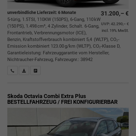
unverbindliche Lieferzeit:
6 Monate
31.200,– €
5-türig, 1.5TSI, 110KW (150PS), 6-Gang, 110 kW
UVP:
42.290,– €
(150 PS), 1.498 cm³, 4 Zylinder, Schalt. 6-Gang,
incl. 19% MwSt.
Frontantrieb, Verbrennungsmotor (ICE),
Benzin, Kraftstoffverbrauch kombiniert 5,4 (WLTP), CO₂-
Emission kombiniert 123.00 g/km (WLTP), CO₂-Klasse D,
Garantieleistung: Fahrzeuggarantie vom Hersteller,
Nichtraucher-Fahrzeug, Fahrzeugnr.: 38942
Rückrufbitte absenden
PDF-Datei, Fahrzeugexposé drucken
Drucken, parken oder vergleichen
Skoda Octavia Combi
Extra Plus
BESTELLFAHRZEUG / FREI KONFIGURIERBAR