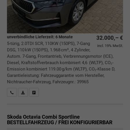
unverbindliche Lieferzeit:
6 Monate
32.000,– €
5-türig, 2.0TDI SCR, 110KW (150PS), 7-Gang
incl. 19% MwSt.
DSG, 110 kW (150 PS), 1.968 cm³, 4 Zylinder,
Autom. 7-Gang, Frontantrieb, Verbrennungsmotor (ICE),
Diesel, Kraftstoffverbrauch kombiniert 4,6 (WLTP), CO₂-
Emission kombiniert 119.00 g/km (WLTP), CO₂-Klasse D,
Garantieleistung: Fahrzeuggarantie vom Hersteller,
Nichtraucher-Fahrzeug, Fahrzeugnr.: 39965
Rückrufbitte absenden
PDF-Datei, Fahrzeugexposé drucken
Drucken, parken oder vergleichen
Skoda Octavia Combi
Sportline
BESTELLFAHRZEUG / FREI KONFIGURIERBAR