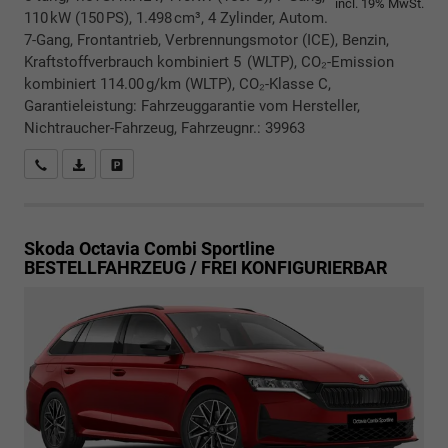
incl. 19% MwSt.
110 kW (150 PS), 1.498 cm³, 4 Zylinder, Autom.
7-Gang, Frontantrieb, Verbrennungsmotor (ICE), Benzin,
Kraftstoffverbrauch kombiniert 5 (WLTP), CO₂-Emission
kombiniert 114.00 g/km (WLTP), CO₂-Klasse C,
Garantieleistung: Fahrzeuggarantie vom Hersteller,
Nichtraucher-Fahrzeug, Fahrzeugnr.: 39963
Rückrufbitte absenden
PDF-Datei, Fahrzeugexposé drucken
Drucken, parken oder vergleichen
Skoda Octavia Combi
Sportline
BESTELLFAHRZEUG / FREI KONFIGURIERBAR