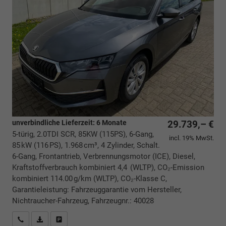
unverbindliche Lieferzeit:
6 Monate
29.739,– €
5-türig, 2.0TDI SCR, 85KW (115PS), 6-Gang,
incl. 19% MwSt.
85 kW (116 PS), 1.968 cm³, 4 Zylinder, Schalt.
6-Gang, Frontantrieb, Verbrennungsmotor (ICE), Diesel,
Kraftstoffverbrauch kombiniert 4,4 (WLTP), CO₂-Emission
kombiniert 114.00 g/km (WLTP), CO₂-Klasse C,
Garantieleistung: Fahrzeuggarantie vom Hersteller,
Nichtraucher-Fahrzeug, Fahrzeugnr.: 40028
Rückrufbitte absenden
PDF-Datei, Fahrzeugexposé drucken
Drucken, parken oder vergleichen