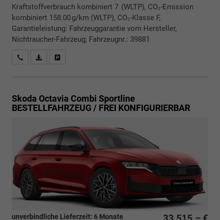
Kraftstoffverbrauch kombiniert 7 (WLTP), CO₂-Emission
kombiniert 158.00 g/km (WLTP), CO₂-Klasse F,
Garantieleistung: Fahrzeuggarantie vom Hersteller,
Nichtraucher-Fahrzeug, Fahrzeugnr.: 39881
Rückrufbitte absenden
PDF-Datei, Fahrzeugexposé drucken
Drucken, parken oder vergleichen
Skoda Octavia Combi
Sportline
BESTELLFAHRZEUG / FREI KONFIGURIERBAR
unverbindliche Lieferzeit:
6 Monate
33.515,– €