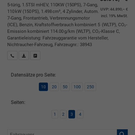
5-türig, 1.5TSI mHEV, 110KW (150PS), 7-Gang,
UVP:
44.890,– €
110 kW (150 PS), 1.498 cm³, 4 Zylinder, Autom.
incl. 19% MwSt.
7-Gang, Frontantrieb, Verbrennungsmotor
(ICE), Benzin, Kraftstoffverbrauch kombiniert 5 (WLTP), CO₂-
Emission kombiniert 114.00 g/km (WLTP), CO₂-Klasse C,
Garantieleistung: Fahrzeuggarantie vom Hersteller,
Nichtraucher-Fahrzeug, Fahrzeugnr.: 38943
Rückrufbitte absenden
PDF-Datei, Fahrzeugexposé drucken
Drucken, parken oder vergleichen
Datensätze pro Seite:
10
20
50
100
250
Seiten:
1
2
3
4
Fahrzeugnr.