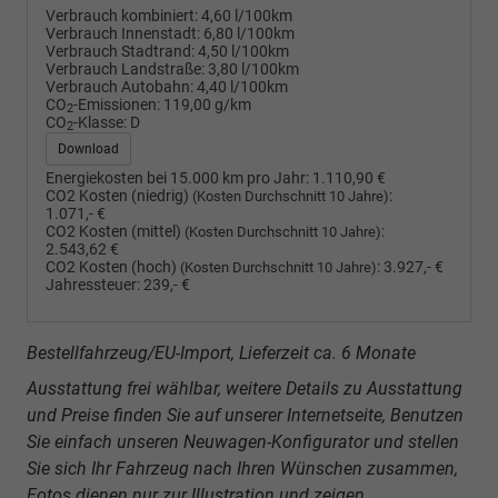
Verbrauch kombiniert:
4,60 l/100km
Verbrauch Innenstadt:
6,80 l/100km
Verbrauch Stadtrand:
4,50 l/100km
Verbrauch Landstraße:
3,80 l/100km
Verbrauch Autobahn:
4,40 l/100km
CO
-Emissionen:
119,00 g/km
2
CO
-Klasse:
D
2
Download
Energiekosten bei 15.000 km pro Jahr:
1.110,90 €
CO2 Kosten (niedrig)
:
(Kosten Durchschnitt 10 Jahre)
1.071,- €
CO2 Kosten (mittel)
:
(Kosten Durchschnitt 10 Jahre)
2.543,62 €
CO2 Kosten (hoch)
:
3.927,- €
(Kosten Durchschnitt 10 Jahre)
Jahressteuer:
239,- €
Bestellfahrzeug/EU-Import, Lieferzeit ca. 6 Monate
Ausstattung frei wählbar, weitere Details zu Ausstattung
und Preise finden Sie auf unserer Internetseite, Benutzen
Sie einfach unseren Neuwagen-Konfigurator und stellen
Sie sich Ihr Fahrzeug nach Ihren Wünschen zusammen,
Fotos dienen nur zur Illustration und zeigen