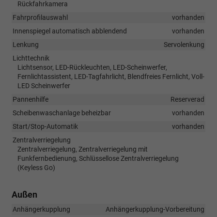
Rückfahrkamera
Fahrprofilauswahl
vorhanden
Innenspiegel automatisch abblendend
vorhanden
Lenkung
Servolenkung
Lichttechnik
Lichtsensor, LED-Rückleuchten, LED-Scheinwerfer,
Fernlichtassistent, LED-Tagfahrlicht, Blendfreies Fernlicht, Voll-
LED Scheinwerfer
Pannenhilfe
Reserverad
Scheibenwaschanlage beheizbar
vorhanden
Start/Stop-Automatik
vorhanden
Zentralverriegelung
Zentralverriegelung, Zentralverriegelung mit
Funkfernbedienung, Schlüssellose Zentralverriegelung
(Keyless Go)
Außen
Anhängerkupplung
Anhängerkupplung-Vorbereitung