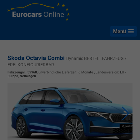
Menü
Skoda Octavia Combi
Dynamic BESTELLFAHRZEUG /
FREI KONFIGURIERBAR
Fahrzeugnr.
:
39968
, unverbindliche Lieferzeit:
6 Monate
, Landesversion: EU -
Europa,
Neuwagen