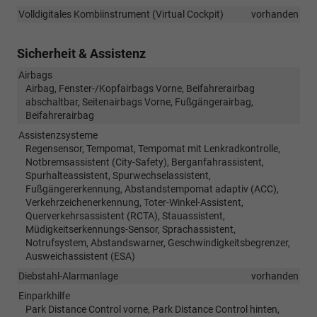
Volldigitales Kombiinstrument (Virtual Cockpit)
vorhanden
Sicherheit & Assistenz
Airbags
Airbag, Fenster-/Kopfairbags Vorne, Beifahrerairbag
abschaltbar, Seitenairbags Vorne, Fußgängerairbag,
Beifahrerairbag
Assistenzsysteme
Regensensor, Tempomat, Tempomat mit Lenkradkontrolle,
Notbremsassistent (City-Safety), Berganfahrassistent,
Spurhalteassistent, Spurwechselassistent,
Fußgängererkennung, Abstandstempomat adaptiv (ACC),
Verkehrzeichenerkennung, Toter-Winkel-Assistent,
Querverkehrsassistent (RCTA), Stauassistent,
Müdigkeitserkennungs-Sensor, Sprachassistent,
Notrufsystem, Abstandswarner, Geschwindigkeitsbegrenzer,
Ausweichassistent (ESA)
Diebstahl-Alarmanlage
vorhanden
Einparkhilfe
Park Distance Control vorne, Park Distance Control hinten,