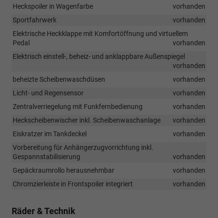
Heckspoiler in Wagenfarbe
vorhanden
Sportfahrwerk
vorhanden
Elektrische Heckklappe mit Komfortöffnung und virtuellem
Pedal
vorhanden
Elektrisch einstell-, beheiz- und anklappbare Außenspiegel
vorhanden
beheizte Scheibenwaschdüsen
vorhanden
Licht- und Regensensor
vorhanden
Zentralverriegelung mit Funkfernbedienung
vorhanden
Heckscheibenwischer inkl. Scheibenwaschanlage
vorhanden
Eiskratzer im Tankdeckel
vorhanden
Vorbereitung für Anhängerzugvorrichtung inkl.
Gespannstabilisierung
vorhanden
Gepäckraumrollo herausnehmbar
vorhanden
Chromzierleiste in Frontspoiler integriert
vorhanden
Räder & Technik