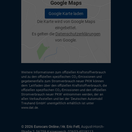
Google Maps
Google Karte laden
Die Karte wird von Google Maps
eingebettet.
Es gelten die
Datenschutzerklärungen
von Google.
Weitere Informationen zum offiziellen Kraftstoffverbrauch
und zu den offiziellen spezifischen CO
-Emissionen und
2
gegebenenfalls zum Stromverbrauch neuer PKW können
dem 'Leitfaden über den offiziellen Kraftstoffverbrauch, die
offiziellen spezifischen CO
-Emissionen und den offiziellen
2
Stromverbrauch neuer PKW' entnommen werden, der an
allen Verkaufsstellen und bei der 'Deutschen Automobil
Treuhand GmbH' unentgeltlich erhältlich ist unter
www.dat.de.
© 2026
Eurocars Online / Hr. Eric Fett
,
August-Horch-
Straße 2
,
56759
Kaisersesch,
02653-4019113