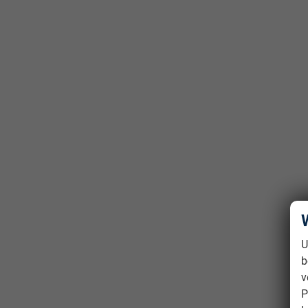
U
b
v
P