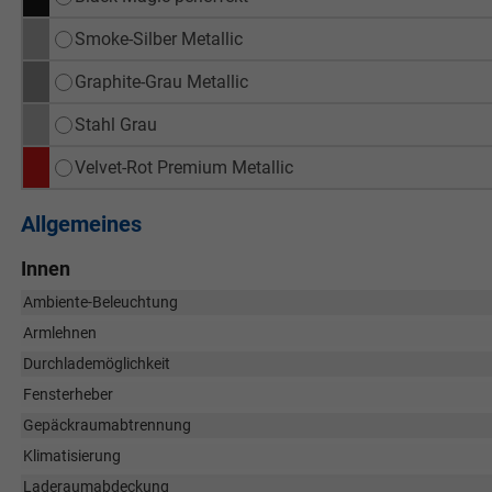
Smoke-Silber Metallic
Graphite-Grau Metallic
Stahl Grau
Velvet-Rot Premium Metallic
Allgemeines
Innen
Ambiente-Beleuchtung
Armlehnen
Durchlademöglichkeit
Fensterheber
Gepäckraumabtrennung
Klimatisierung
Laderaumabdeckung