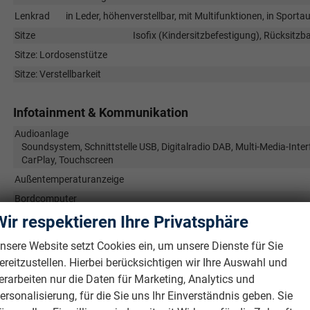
Lenkrad
in Leder, höhenverstellbar, mit Multifunktionen, in Spor
Sitze
Isofix (Kindersitzbefestigung), Rücksitzban
Sitze: Lordosenstütze
Sitze: Verstellbarkeit
Infotainment & Kommunikation
Audioanlage
Soundsystem, Schnittstelle USB, Digitalradio DAB, Multi-Media-Inter
CarPlay, Touchscreen
Außentemperaturanzeige
Bordcomputer
Wir respektieren Ihre Privatsphäre
Navigationssystem
Telefon
Freisprecheinricht
nsere Website setzt Cookies ein, um unsere Dienste für Sie
Uhr & Drehzahlmesser
ereitzustellen. Hierbei berücksichtigen wir Ihre Auswahl und
Volldigitales Kombiinstrument (Virtual Cockpit)
erarbeiten nur die Daten für Marketing, Analytics und
ersonalisierung, für die Sie uns Ihr Einverständnis geben. Sie