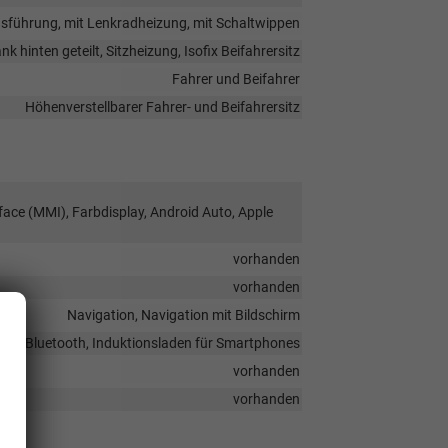
tausführung, mit Lenkradheizung, mit Schaltwippen
k hinten geteilt, Sitzheizung, Isofix Beifahrersitz
Fahrer und Beifahrer
Höhenverstellbarer Fahrer- und Beifahrersitz
face (MMI), Farbdisplay, Android Auto, Apple
vorhanden
vorhanden
Navigation, Navigation mit Bildschirm
ung, Bluetooth, Induktionsladen für Smartphones
vorhanden
vorhanden