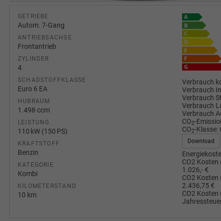
GETRIEBE
Autom. 7-Gang
ANTRIEBSACHSE
Frontantrieb
ZYLINDER
4
SCHADSTOFFKLASSE
Verbrauch ko
Euro 6 EA
Verbrauch I
Verbrauch S
HUBRAUM
Verbrauch L
1.498 ccm
Verbrauch A
CO
-Emissio
LEISTUNG
2
CO
-Klasse:
110 kW (150 PS)
2
Download
KRAFTSTOFF
Benzin
Energiekoste
CO2 Kosten 
KATEGORIE
1.026,- €
Kombi
CO2 Kosten 
2.436,75 €
KILOMETERSTAND
CO2 Kosten 
10 km
Jahressteuer