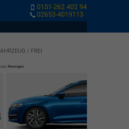
0151-262 402 94
02653-4019113
AHRZEUG / FREI
ropa,
Neuwagen