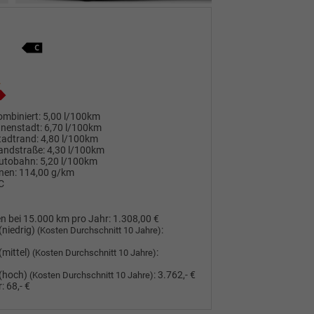
mbiniert:
5,00 l/100km
nnenstadt:
6,70 l/100km
tadtrand:
4,80 l/100km
andstraße:
4,30 l/100km
utobahn:
5,20 l/100km
nen:
114,00 g/km
C
n bei 15.000 km pro Jahr:
1.308,00 €
(niedrig)
:
(Kosten Durchschnitt 10 Jahre)
(mittel)
:
(Kosten Durchschnitt 10 Jahre)
(hoch)
:
3.762,- €
(Kosten Durchschnitt 10 Jahre)
:
68,- €