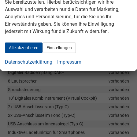
vorhanden
Sie bereitzustellen. Hierbei berücksichtigen wir Ihre
Auswahl und verarbeiten nur die Daten für Marketing,
Mittelarmlehne hinten mit Durchlademöglichkeit
vorhanden
Analytics und Personalisierung, für die Sie uns Ihr
Verzurösen, Netzprogramm und Cargoelemente im
Gepäckraum
vorhanden
Einverständnis geben. Sie können Ihre Einwilligung
jederzeit mit Wirkung für die Zukunft widerrufen.
Infotainment & Kommunikation
Alle akzeptieren
Einstellungen
Wireless SmartLink (je nach Kompatibilität des Endgeräts):
Apple CarPlay/Android-Auto
vorhanden
Datenschutzerklärung
Impressum
Telefonfreisprecheinrichtung Bluetooth
vorhanden
Digitaler Radioempfang DAB+
vorhanden
8 Lautsprecher
vorhanden
Sprachsteuerung
vorhanden
10" Digitales Kombiinstrument (Virtual Cockpit)
vorhanden
2x USB-Anschlüsse vorn (Typ-C)
vorhanden
2x USB-Anschlüsse im Fond (Typ-C)
vorhanden
USB-Anschluss am Innenspiegel (Typ-C)
vorhanden
Induktive Ladefunktion für Smartphones
vorhanden