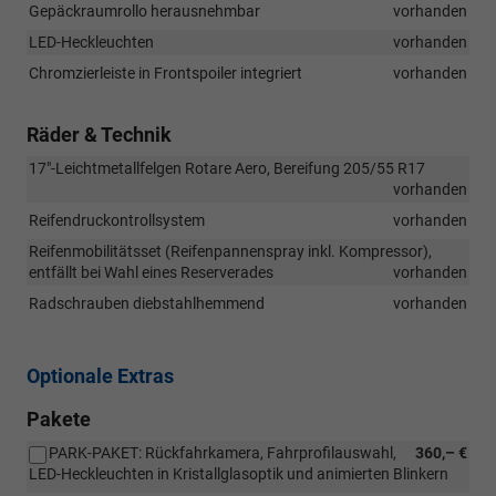
Gepäckraumrollo herausnehmbar
vorhanden
LED-Heckleuchten
vorhanden
Chromzierleiste in Frontspoiler integriert
vorhanden
Räder & Technik
17"-Leichtmetallfelgen Rotare Aero, Bereifung 205/55 R17
vorhanden
Reifendruckontrollsystem
vorhanden
Reifenmobilitätsset (Reifenpannenspray inkl. Kompressor),
entfällt bei Wahl eines Reserverades
vorhanden
Radschrauben diebstahlhemmend
vorhanden
Optionale Extras
Pakete
PARK-PAKET: Rückfahrkamera, Fahrprofilauswahl,
360,– €
LED-Heckleuchten in Kristallglasoptik und animierten Blinkern