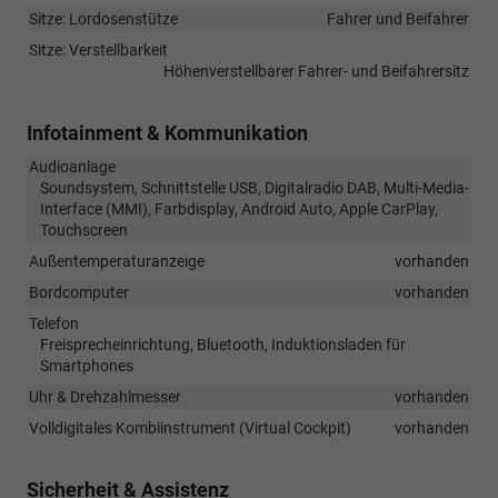
Sitze: Lordosenstütze
Fahrer und Beifahrer
Sitze: Verstellbarkeit
Höhenverstellbarer Fahrer- und Beifahrersitz
Infotainment & Kommunikation
Audioanlage
Soundsystem, Schnittstelle USB, Digitalradio DAB, Multi-Media-
Interface (MMI), Farbdisplay, Android Auto, Apple CarPlay,
Touchscreen
Außentemperaturanzeige
vorhanden
Bordcomputer
vorhanden
Telefon
Freisprecheinrichtung, Bluetooth, Induktionsladen für
Smartphones
Uhr & Drehzahlmesser
vorhanden
Volldigitales Kombiinstrument (Virtual Cockpit)
vorhanden
Sicherheit & Assistenz