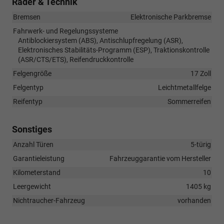
Räder & Technik
Bremsen
Elektronische Parkbremse
Fahrwerk- und Regelungssysteme
Antiblockiersystem (ABS), Antischlupfregelung (ASR),
Elektronisches Stabilitäts-Programm (ESP), Traktionskontrolle
(ASR/CTS/ETS), Reifendruckkontrolle
Felgengröße
17 Zoll
Felgentyp
Leichtmetallfelge
Reifentyp
Sommerreifen
Sonstiges
Anzahl Türen
5-türig
Garantieleistung
Fahrzeuggarantie vom Hersteller
Kilometerstand
10
Leergewicht
1405 kg
Nichtraucher-Fahrzeug
vorhanden