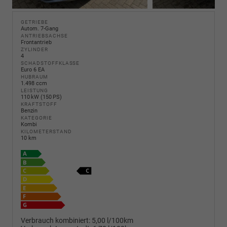
GETRIEBE
Autom. 7-Gang
ANTRIEBSACHSE
Frontantrieb
ZYLINDER
4
SCHADSTOFFKLASSE
Euro 6 EA
HUBRAUM
1.498 ccm
LEISTUNG
110 kW (150 PS)
KRAFTSTOFF
Benzin
KATEGORIE
Kombi
KILOMETERSTAND
10 km
Verbrauch kombiniert:
5,00 l/100km