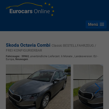
Menü
Skoda Octavia Combi
Classic BESTELLFAHRZEUG /
FREI KONFIGURIERBAR
Fahrzeugnr.
:
39963
, unverbindliche Lieferzeit:
6 Monate
, Landesversion: EU -
Europa,
Neuwagen