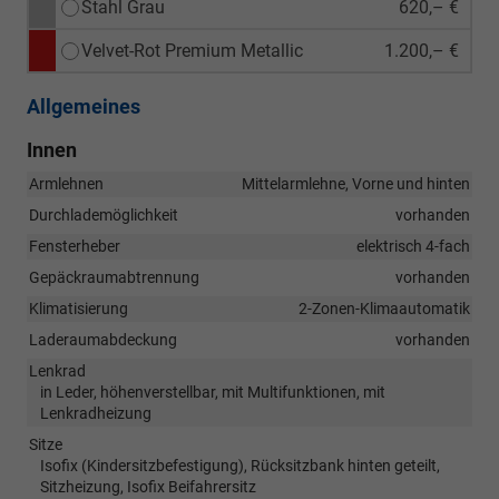
Stahl Grau
620,– €
Velvet-Rot Premium Metallic
1.200,– €
Allgemeines
Innen
Armlehnen
Mittelarmlehne, Vorne und hinten
Durchlademöglichkeit
vorhanden
Fensterheber
elektrisch 4-fach
Gepäckraumabtrennung
vorhanden
Klimatisierung
2-Zonen-Klimaautomatik
Laderaumabdeckung
vorhanden
Lenkrad
in Leder, höhenverstellbar, mit Multifunktionen, mit
Lenkradheizung
Sitze
Isofix (Kindersitzbefestigung), Rücksitzbank hinten geteilt,
Sitzheizung, Isofix Beifahrersitz