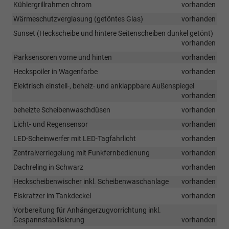
Kühlergrillrahmen chrom
vorhanden
Wärmeschutzverglasung (getöntes Glas)
vorhanden
Sunset (Heckscheibe und hintere Seitenscheiben dunkel getönt)
vorhanden
Parksensoren vorne und hinten
vorhanden
Heckspoiler in Wagenfarbe
vorhanden
Elektrisch einstell-, beheiz- und anklappbare Außenspiegel
vorhanden
beheizte Scheibenwaschdüsen
vorhanden
Licht- und Regensensor
vorhanden
LED-Scheinwerfer mit LED-Tagfahrlicht
vorhanden
Zentralverriegelung mit Funkfernbedienung
vorhanden
Dachreling in Schwarz
vorhanden
Heckscheibenwischer inkl. Scheibenwaschanlage
vorhanden
Eiskratzer im Tankdeckel
vorhanden
Vorbereitung für Anhängerzugvorrichtung inkl.
Gespannstabilisierung
vorhanden