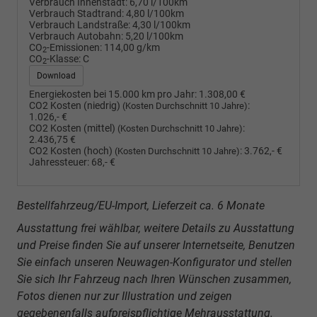
Verbrauch Innenstadt:
6,70 l/100km
Verbrauch Stadtrand:
4,80 l/100km
Verbrauch Landstraße:
4,30 l/100km
Verbrauch Autobahn:
5,20 l/100km
CO
-Emissionen:
114,00 g/km
2
CO
-Klasse:
C
2
Download
Energiekosten bei 15.000 km pro Jahr:
1.308,00 €
CO2 Kosten (niedrig)
:
(Kosten Durchschnitt 10 Jahre)
1.026,- €
CO2 Kosten (mittel)
:
(Kosten Durchschnitt 10 Jahre)
2.436,75 €
CO2 Kosten (hoch)
:
3.762,- €
(Kosten Durchschnitt 10 Jahre)
Jahressteuer:
68,- €
Bestellfahrzeug/EU-Import, Lieferzeit ca. 6 Monate
Ausstattung frei wählbar, weitere Details zu Ausstattung
und Preise finden Sie auf unserer Internetseite, Benutzen
Sie einfach unseren Neuwagen-Konfigurator und stellen
Sie sich Ihr Fahrzeug nach Ihren Wünschen zusammen,
Fotos dienen nur zur Illustration und zeigen
gegebenenfalls aufpreispflichtige Mehrausstattung.