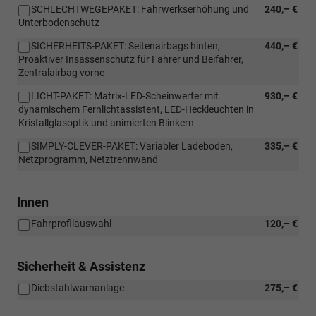
SCHLECHTWEGEPAKET: Fahrwerkserhöhung und
240,– €
Unterbodenschutz
SICHERHEITS-PAKET: Seitenairbags hinten,
440,– €
Proaktiver Insassenschutz für Fahrer und Beifahrer,
Zentralairbag vorne
LICHT-PAKET: Matrix-LED-Scheinwerfer mit
930,– €
dynamischem Fernlichtassistent, LED-Heckleuchten in
Kristallglasoptik und animierten Blinkern
SIMPLY-CLEVER-PAKET: Variabler Ladeboden,
335,– €
Netzprogramm, Netztrennwand
Innen
Fahrprofilauswahl
120,– €
Sicherheit & Assistenz
Diebstahlwarnanlage
275,– €