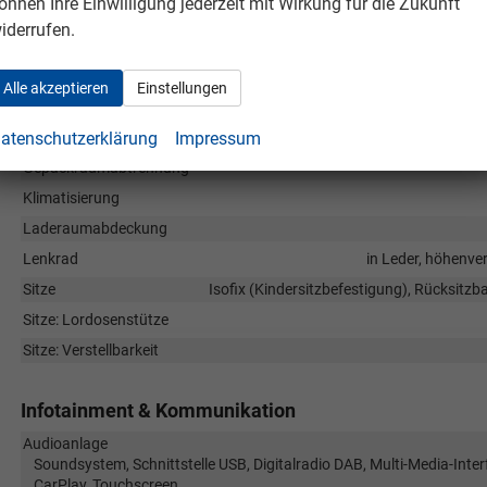
önnen Ihre Einwilligung jederzeit mit Wirkung für die Zukunft
Innen
iderrufen.
Ambiente-Beleuchtung
Armlehnen
Alle akzeptieren
Einstellungen
Durchlademöglichkeit
atenschutzerklärung
Impressum
Fensterheber
Gepäckraumabtrennung
Klimatisierung
Laderaumabdeckung
Lenkrad
in Leder, höhenver
Sitze
Isofix (Kindersitzbefestigung), Rücksitzban
Sitze: Lordosenstütze
Sitze: Verstellbarkeit
Infotainment & Kommunikation
Audioanlage
Soundsystem, Schnittstelle USB, Digitalradio DAB, Multi-Media-Inter
CarPlay, Touchscreen