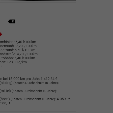
mbiniert:
5,40 l/100km
nnenstadt:
7,20 l/100km
tadtrand:
5,50 l/100km
andstraße:
4,70 l/100km
utobahn:
5,40 l/100km
nen:
123,00 g/km
D
n bei 15.000 km pro Jahr:
1.412,64 €
(niedrig)
:
(Kosten Durchschnitt 10 Jahre)
(mittel)
:
(Kosten Durchschnitt 10 Jahre)
(hoch)
:
4.059,- €
(Kosten Durchschnitt 10 Jahre)
:
88,- €