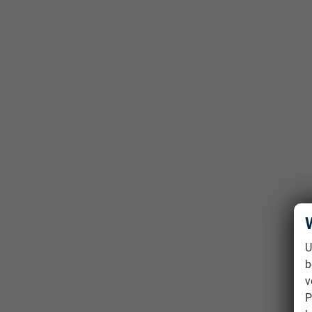
U
b
v
P