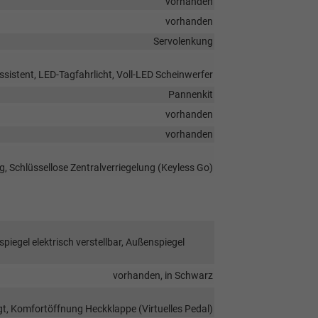
vorhanden
vorhanden
Servolenkung
sistent, LED-Tagfahrlicht, Voll-LED Scheinwerfer
Pannenkit
vorhanden
vorhanden
g, Schlüssellose Zentralverriegelung (Keyless Go)
iegel elektrisch verstellbar, Außenspiegel
vorhanden, in Schwarz
t, Komfortöffnung Heckklappe (Virtuelles Pedal)