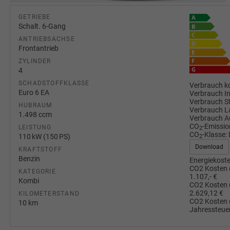
GETRIEBE
Schalt. 6-Gang
ANTRIEBSACHSE
Frontantrieb
ZYLINDER
4
SCHADSTOFFKLASSE
Verbrauch ko
Euro 6 EA
Verbrauch I
Verbrauch S
HUBRAUM
Verbrauch L
1.498 ccm
Verbrauch A
CO
-Emissio
LEISTUNG
2
CO
-Klasse:
110 kW (150 PS)
2
Download
KRAFTSTOFF
Benzin
Energiekoste
CO2 Kosten 
KATEGORIE
1.107,- €
Kombi
CO2 Kosten 
2.629,12 €
KILOMETERSTAND
CO2 Kosten 
10 km
Jahressteuer