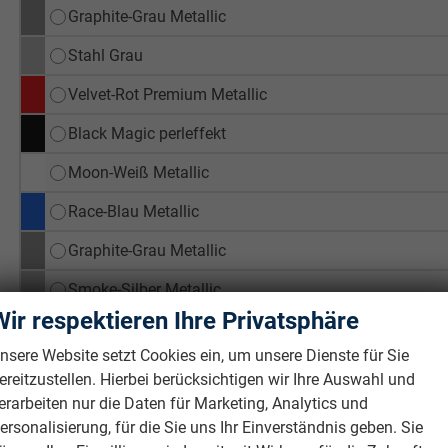
Graphite-Grau Metallic
Stahl Grau
Velvet-Rot Premium Metallic
Black Magic perleffekt
Moon-Weiß Metallic
Race-Blau Metallic
Graphite-Grau Metallic
Smoke-Silber Metallic
Wir respektieren Ihre Privatsphäre
Stahl Grau
nsere Website setzt Cookies ein, um unsere Dienste für Sie
Velvet-Rot Premium Metallic
ereitzustellen. Hierbei berücksichtigen wir Ihre Auswahl und
erarbeiten nur die Daten für Marketing, Analytics und
Allgemeines
ersonalisierung, für die Sie uns Ihr Einverständnis geben. Sie