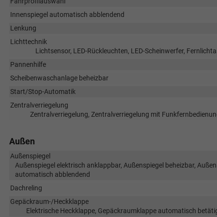
Fahrprofilauswahl
Innenspiegel automatisch abblendend
Lenkung
Lichttechnik
Lichtsensor, LED-Rückleuchten, LED-Scheinwerfer, Fernlichtas
Pannenhilfe
Scheibenwaschanlage beheizbar
Start/Stop-Automatik
Zentralverriegelung
Zentralverriegelung, Zentralverriegelung mit Funkfernbedienun
Außen
Außenspiegel
Außenspiegel elektrisch anklappbar, Außenspiegel beheizbar, Außensp
automatisch abblendend
Dachreling
Gepäckraum-/Heckklappe
Elektrische Heckklappe, Gepäckraumklappe automatisch betätig