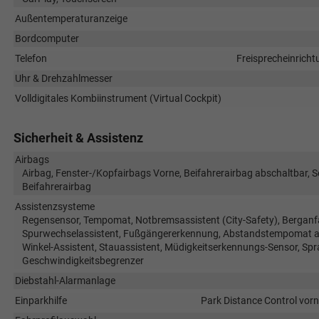
Außentemperaturanzeige
Bordcomputer
Telefon
Freisprecheinricht
Uhr & Drehzahlmesser
Volldigitales Kombiinstrument (Virtual Cockpit)
Sicherheit & Assistenz
Airbags
Airbag, Fenster-/Kopfairbags Vorne, Beifahrerairbag abschaltbar, 
Beifahrerairbag
Assistenzsysteme
Regensensor, Tempomat, Notbremsassistent (City-Safety), Berganfa
Spurwechselassistent, Fußgängererkennung, Abstandstempomat ada
Winkel-Assistent, Stauassistent, Müdigkeitserkennungs-Sensor, Sp
Geschwindigkeitsbegrenzer
Diebstahl-Alarmanlage
Einparkhilfe
Park Distance Control vorn