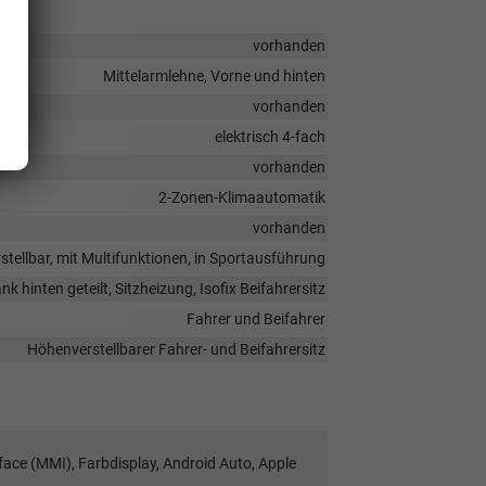
vorhanden
Mittelarmlehne, Vorne und hinten
vorhanden
elektrisch 4-fach
vorhanden
2-Zonen-Klimaautomatik
vorhanden
stellbar, mit Multifunktionen, in Sportausführung
k hinten geteilt, Sitzheizung, Isofix Beifahrersitz
Fahrer und Beifahrer
Höhenverstellbarer Fahrer- und Beifahrersitz
face (MMI), Farbdisplay, Android Auto, Apple