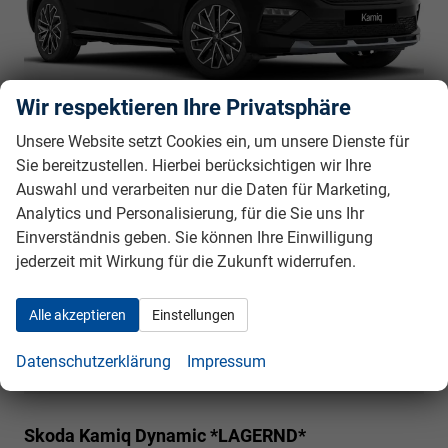
sofort lieferbar
23.975,– €
Wir respektieren Ihre Privatsphäre
5-türig, 1.0TSI, 85KW (115PS), 6-Gang, 85 kW
incl. 19% MwSt.
(116 PS), 999 cm³, 3 Zylinder, Schalt. 6-Gang,
Unsere Website setzt Cookies ein, um unsere Dienste für
Frontantrieb, Verbrennungsmotor (ICE), Benzin,
Sie bereitzustellen. Hierbei berücksichtigen wir Ihre
Kraftstoffverbrauch kombiniert 5,4 l/100km (WLTP), CO₂-
Auswahl und verarbeiten nur die Daten für Marketing,
Emission kombiniert 123.00 g/km (WLTP), CO₂-Klasse D,
Analytics und Personalisierung, für die Sie uns Ihr
Außenfarbe: Black Magic perleffekt Metallic, Zustand,
Einverständnis geben. Sie können Ihre Einwilligung
Aussehen: 1, sehr gut, Zustand, Fahrfähigkeit: fahrtauglich,
jederzeit mit Wirkung für die Zukunft widerrufen.
Garantieleistung: Fahrzeuggarantie vom Hersteller,
Nichtraucher-Fahrzeug, Zustand: unfallfrei, Fahrzeugnr.:
40559
Alle akzeptieren
Einstellungen
Rückrufbitte absenden
PDF-Datei, Fahrzeugexposé drucken
Drucken, parken oder vergleichen
Datenschutzerklärung
Impressum
Skoda Kamiq
Dynamic *LAGERND*