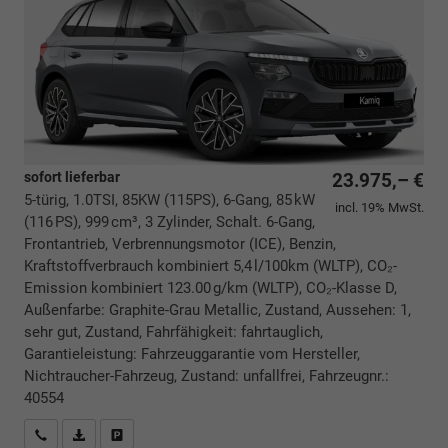
sofort lieferbar
23.975,– €
5-türig, 1.0TSI, 85KW (115PS), 6-Gang, 85 kW
incl. 19% MwSt.
(116 PS), 999 cm³, 3 Zylinder, Schalt. 6-Gang,
Frontantrieb, Verbrennungsmotor (ICE), Benzin,
Kraftstoffverbrauch kombiniert 5,4 l/100km (WLTP), CO₂-
Emission kombiniert 123.00 g/km (WLTP), CO₂-Klasse D,
Außenfarbe: Graphite-Grau Metallic, Zustand, Aussehen: 1,
sehr gut, Zustand, Fahrfähigkeit: fahrtauglich,
Garantieleistung: Fahrzeuggarantie vom Hersteller,
Nichtraucher-Fahrzeug, Zustand: unfallfrei, Fahrzeugnr.:
40554
Rückrufbitte absenden
PDF-Datei, Fahrzeugexposé drucken
Drucken, parken oder vergleichen