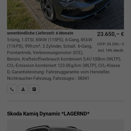
unverbindliche Lieferzeit:
6 Monate
23.650,– €
5-türig, 1.0TSI, 85KW (115PS), 6-Gang, 85 kW
UVP:
33.220,– €
(116 PS), 999 cm³, 3 Zylinder, Schalt. 6-Gang,
incl. 19% MwSt.
Frontantrieb, Verbrennungsmotor (ICE),
Benzin, Kraftstoffverbrauch kombiniert 5,4 l/100km (WLTP),
CO₂-Emission kombiniert 123.00 g/km (WLTP), CO₂-Klasse
D, Garantieleistung: Fahrzeuggarantie vom Hersteller,
Nichtraucher-Fahrzeug, Fahrzeugnr.: 38341
Rückrufbitte absenden
PDF-Datei, Fahrzeugexposé drucken
Drucken, parken oder vergleichen
Skoda Kamiq
Dynamic *LAGERND*