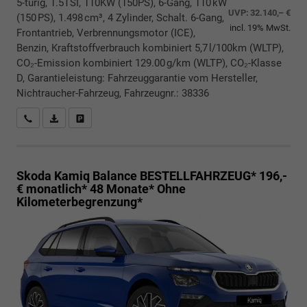
5-türig, 1.5TSI, 110KW (150PS), 6-Gang, 110 kW
UVP:
32.140,– €
(150 PS), 1.498 cm³, 4 Zylinder, Schalt. 6-Gang,
incl. 19% MwSt.
Frontantrieb, Verbrennungsmotor (ICE),
Benzin, Kraftstoffverbrauch kombiniert 5,7 l/100km (WLTP),
CO₂-Emission kombiniert 129.00 g/km (WLTP), CO₂-Klasse
D, Garantieleistung: Fahrzeuggarantie vom Hersteller,
Nichtraucher-Fahrzeug, Fahrzeugnr.: 38336
Rückrufbitte absenden
PDF-Datei, Fahrzeugexposé drucken
Drucken, parken oder vergleichen
Skoda Kamiq
Balance BESTELLFAHRZEUG* 196,-
€ monatlich* 48 Monate* Ohne
Kilometerbegrenzung*