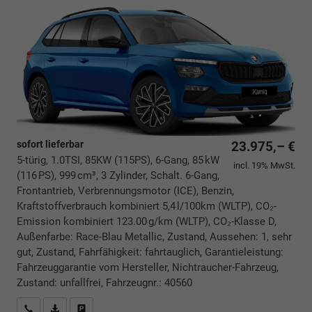
sofort lieferbar
23.975,– €
5-türig, 1.0TSI, 85KW (115PS), 6-Gang, 85 kW
incl. 19% MwSt.
(116 PS), 999 cm³, 3 Zylinder, Schalt. 6-Gang,
Frontantrieb, Verbrennungsmotor (ICE), Benzin,
Kraftstoffverbrauch kombiniert 5,4 l/100km (WLTP), CO₂-
Emission kombiniert 123.00 g/km (WLTP), CO₂-Klasse D,
Außenfarbe: Race-Blau Metallic, Zustand, Aussehen: 1, sehr
gut, Zustand, Fahrfähigkeit: fahrtauglich, Garantieleistung:
Fahrzeuggarantie vom Hersteller, Nichtraucher-Fahrzeug,
Zustand: unfallfrei, Fahrzeugnr.: 40560
Rückrufbitte absenden
PDF-Datei, Fahrzeugexposé drucken
Drucken, parken oder vergleichen