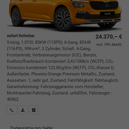
sofort lieferbar
24.370,– €
5-türig, 1.0TSI, 85KW (115PS), 6-Gang, 85 kW
incl. 19% MwSt.
(116 PS), 999 cm³, 3 Zylinder, Schalt. 6-Gang,
Frontantrieb, Verbrennungsmotor (ICE), Benzin,
Kraftstoffverbrauch kombiniert 5,4 l/100km (WLTP), CO₂-
Emission kombiniert 123.00 g/km (WLTP), CO₂-Klasse D,
Außenfarbe: Phoenix-Orange Premium Metallic, Zustand,
Aussehen: 1, sehr gut, Zustand, Fahrfähigkeit: fahrtauglich,
Garantieleistung: Fahrzeuggarantie vom Hersteller,
Nichtraucher-Fahrzeug, Zustand: unfallfrei, Fahrzeugnr.:
40562
Rückrufbitte absenden
PDF-Datei, Fahrzeugexposé drucken
Drucken, parken oder vergleichen
Datensätze pro Seite: