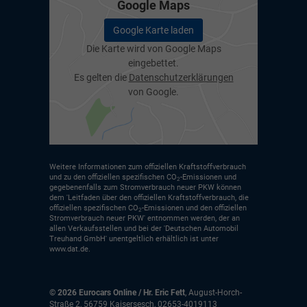
Google Maps
Google Karte laden
Die Karte wird von Google Maps
eingebettet.
Es gelten die
Datenschutzerklärungen
von Google.
Weitere Informationen zum offiziellen Kraftstoffverbrauch
und zu den offiziellen spezifischen CO
-Emissionen und
2
gegebenenfalls zum Stromverbrauch neuer PKW können
dem 'Leitfaden über den offiziellen Kraftstoffverbrauch, die
offiziellen spezifischen CO
-Emissionen und den offiziellen
2
Stromverbrauch neuer PKW' entnommen werden, der an
allen Verkaufsstellen und bei der 'Deutschen Automobil
Treuhand GmbH' unentgeltlich erhältlich ist unter
www.dat.de.
© 2026
Eurocars Online / Hr. Eric Fett
,
August-Horch-
Straße 2
,
56759
Kaisersesch,
02653-4019113