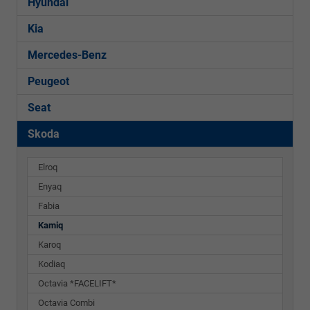
Hyundai
Kia
Mercedes-Benz
Peugeot
Seat
Skoda
Elroq
Enyaq
Fabia
Kamiq
Karoq
Kodiaq
Octavia *FACELIFT*
Octavia Combi