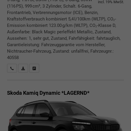
incl. 19% MwSt.
(116 PS), 999 cm³, 3 Zylinder, Schalt. 6-Gang,
Frontantrieb, Verbrennungsmotor (ICE), Benzin,
Kraftstoffverbrauch kombiniert 5,4 l/100km (WLTP), CO₂-
Emission kombiniert 123.00 g/km (WLTP), CO₂-Klasse D,
Außenfarbe: Black Magic perleffekt Metallic, Zustand,
Aussehen: 1, sehr gut, Zustand, Fahrfähigkeit: fahrtauglich,
Garantieleistung: Fahrzeuggarantie vom Hersteller,
Nichtraucher-Fahrzeug, Zustand: unfallfrei, Fahrzeugnr.:
40558
Rückrufbitte absenden
PDF-Datei, Fahrzeugexposé drucken
Drucken, parken oder vergleichen
Skoda Kamiq
Dynamic *LAGERND*