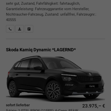
sehr gut, Zustand, Fahrfähigkeit: fahrtauglich,
Garantieleistung: Fahrzeuggarantie vom Hersteller,
Nichtraucher-Fahrzeug, Zustand: unfallfrei, Fahrzeugnr.:
40555
Rückrufbitte absenden
PDF-Datei, Fahrzeugexposé drucken
Drucken, parken oder vergleichen
Skoda Kamiq
Dynamic *LAGERND*
sofort lieferbar
23.975,– €
5-türig, 1.0TSI, 85KW (115PS), 6-Gang, 85 kW