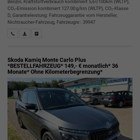
Benzin, Kraftstoffverbrauch kombiniert 5,6 l/100km (WLTP),
CO₂-Emission kombiniert 127.00 g/km (WLTP), CO₂-Klasse
D, Garantieleistung: Fahrzeuggarantie vom Hersteller,
Nichtraucher-Fahrzeug, Fahrzeugnr.: 39947
Rückrufbitte absenden
PDF-Datei, Fahrzeugexposé drucken
Drucken, parken oder vergleichen
Skoda Kamiq
Monte Carlo Plus
*BESTELLFAHRZEUG* 149,- € monatlich* 36
Monate* Ohne Kilometerbegrenzung*