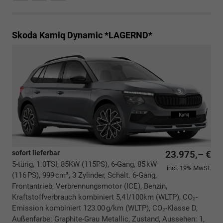
Skoda Kamiq
Dynamic *LAGERND*
sofort lieferbar
23.975,– €
5-türig, 1.0TSI, 85KW (115PS), 6-Gang, 85 kW
incl. 19% MwSt.
(116 PS), 999 cm³, 3 Zylinder, Schalt. 6-Gang,
Frontantrieb, Verbrennungsmotor (ICE), Benzin,
Kraftstoffverbrauch kombiniert 5,4 l/100km (WLTP), CO₂-
Emission kombiniert 123.00 g/km (WLTP), CO₂-Klasse D,
Außenfarbe: Graphite-Grau Metallic, Zustand, Aussehen: 1,