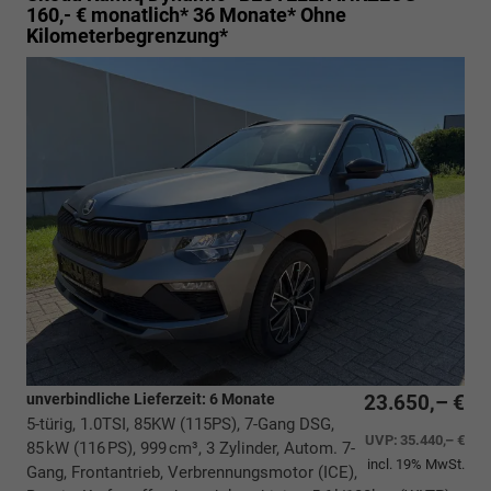
160,- € monatlich* 36 Monate* Ohne
Kilometerbegrenzung*
unverbindliche Lieferzeit:
6 Monate
23.650,– €
5-türig, 1.0TSI, 85KW (115PS), 7-Gang DSG,
UVP:
35.440,– €
85 kW (116 PS), 999 cm³, 3 Zylinder, Autom. 7-
incl. 19% MwSt.
Gang, Frontantrieb, Verbrennungsmotor (ICE),