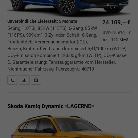
unverbindliche Lieferzeit:
5 Monate
24.109,– €
5-türig, 1.0TSI, 85KW (115PS), 6-Gang, 85 kW
UVP:
31.670,– €
(116 PS), 999 cm³, 3 Zylinder, Schalt. 6-Gang,
incl. 19% MwSt.
Frontantrieb, Verbrennungsmotor (ICE),
Benzin, Kraftstoffverbrauch kombiniert 5,4 l/100km (WLTP),
CO₂-Emission kombiniert 123.00 g/km (WLTP), CO₂-Klasse
D, Garantieleistung: Fahrzeuggarantie vom Hersteller,
Nichtraucher-Fahrzeug, Fahrzeugnr.: 40719
Rückrufbitte absenden
PDF-Datei, Fahrzeugexposé drucken
Drucken, parken oder vergleichen
Skoda Kamiq
Dynamic *LAGERND*