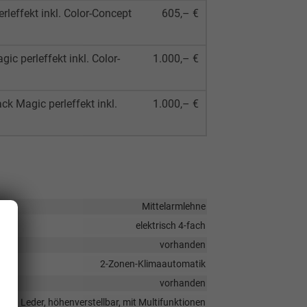
leffekt inkl. Color-Concept
605,– €
c perleffekt inkl. Color-
1.000,– €
k Magic perleffekt inkl.
1.000,– €
Mittelarmlehne
elektrisch 4-fach
vorhanden
2-Zonen-Klimaautomatik
vorhanden
in Leder, höhenverstellbar, mit Multifunktionen