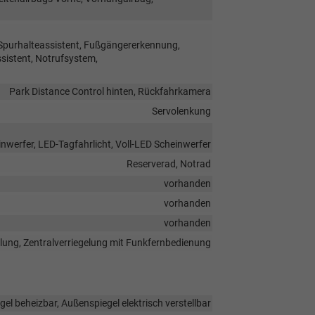
 Spurhalteassistent, Fußgängererkennung,
istent, Notrufsystem,
Park Distance Control hinten, Rückfahrkamera
Servolenkung
nwerfer, LED-Tagfahrlicht, Voll-LED Scheinwerfer
Reserverad, Notrad
vorhanden
vorhanden
vorhanden
elung, Zentralverriegelung mit Funkfernbedienung
el beheizbar, Außenspiegel elektrisch verstellbar