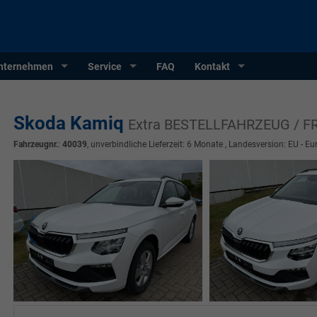
nternehmen
Service
FAQ
Kontakt
Skoda Kamiq
Extra BESTELLFAHRZEUG / F
Fahrzeugnr.
:
40039
, unverbindliche Lieferzeit:
6 Monate
, Landesversion: EU - Eu