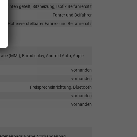
k hinten geteilt, Sitzheizung, Isofix Beifahrersitz
Fahrer und Beifahrer
Höhenverstellbarer Fahrer- und Beifahrersitz
face (MMI), Farbdisplay, Android Auto, Apple
vorhanden
vorhanden
Freisprecheinrichtung, Bluetooth
vorhanden
vorhanden
Seitenairbags Vorne, Vorhangairbag,