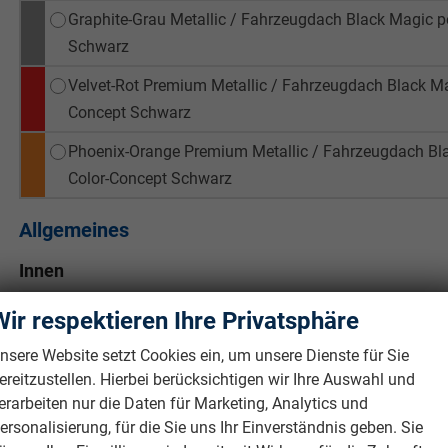
Graphite-Grau Metallic / Fahrzeugdach Black Magic per
Schwarz
Velvet-Rot Premium Metallic / Fahrzeugdach Black Magi
Concept Schwarz
Phoenix-Orange Premium Metallic / Fahrzeugdach Blac
Color-Concept Schwarz
Allgemeines
Innen
Armlehnen
Wir respektieren Ihre Privatsphäre
Fensterheber
nsere Website setzt Cookies ein, um unsere Dienste für Sie
Gepäckraumabtrennung
ereitzustellen. Hierbei berücksichtigen wir Ihre Auswahl und
Klimatisierung
erarbeiten nur die Daten für Marketing, Analytics und
Laderaumabdeckung
ersonalisierung, für die Sie uns Ihr Einverständnis geben. Sie
Lenkrad