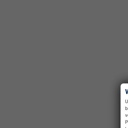
U
b
v
P