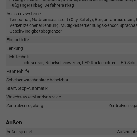
Fußgängerairbag, Beifahrerairbag
Assistenzsysteme
Tempomat, Notbremsassistent (City-Safety), Berganfahrassistent,
Verkehrzeichenerkennung, Müdigkeitserkennungs-Sensor, Sprachass
Geschwindigkeitsbegrenzer
Einparkhilfe
Lenkung
Lichttechnik
Lichtsensor, Nebelscheinwerfer, LED-Rückleuchten, LED-Schei
Pannenhilfe
Scheibenwaschanlage beheizbar
Start/Stop-Automatik
Waschwasserstandsanzeige
Zentralverriegelung
Zentralverrieg
Außen
Außenspiegel
Außenspieg