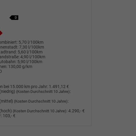
mbiniert:
5,70 l/100km
nnenstadt:
7,30 l/100km
tadtrand:
5,60 l/100km
andstraße:
4,90 l/100km
utobahn:
5,90 l/100km
nen:
130,00 g/km
D
n bei 15.000 km pro Jahr:
1.491,12 €
(niedrig)
:
(Kosten Durchschnitt 10 Jahre)
(mittel)
:
(Kosten Durchschnitt 10 Jahre)
(hoch)
:
4.290,- €
(Kosten Durchschnitt 10 Jahre)
:
103,- €