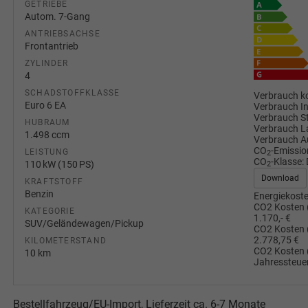
GETRIEBE
Autom. 7-Gang
ANTRIEBSACHSE
Frontantrieb
ZYLINDER
4
SCHADSTOFFKLASSE
Verbrauch ko
Euro 6 EA
Verbrauch I
Verbrauch S
HUBRAUM
Verbrauch L
1.498 ccm
Verbrauch A
CO
-Emissio
LEISTUNG
2
CO
-Klasse:
110 kW (150 PS)
2
Download
KRAFTSTOFF
Benzin
Energiekoste
CO2 Kosten 
KATEGORIE
1.170,- €
SUV/Geländewagen/Pickup
CO2 Kosten 
2.778,75 €
KILOMETERSTAND
CO2 Kosten 
10 km
Jahressteuer
Bestellfahrzeug/EU-Import, Lieferzeit ca. 6-7 Monate