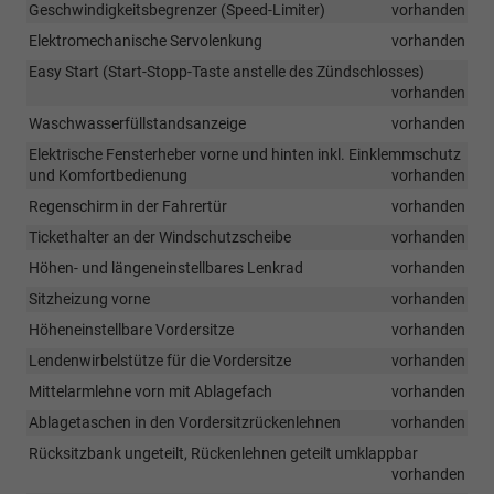
Geschwindigkeitsbegrenzer (Speed-Limiter)
vorhanden
Elektromechanische Servolenkung
vorhanden
Easy Start (Start-Stopp-Taste anstelle des Zündschlosses)
vorhanden
Waschwasserfüllstandsanzeige
vorhanden
Elektrische Fensterheber vorne und hinten inkl. Einklemmschutz
und Komfortbedienung
vorhanden
Regenschirm in der Fahrertür
vorhanden
Tickethalter an der Windschutzscheibe
vorhanden
Höhen- und längeneinstellbares Lenkrad
vorhanden
Sitzheizung vorne
vorhanden
Höheneinstellbare Vordersitze
vorhanden
Lendenwirbelstütze für die Vordersitze
vorhanden
Mittelarmlehne vorn mit Ablagefach
vorhanden
Ablagetaschen in den Vordersitzrückenlehnen
vorhanden
Rücksitzbank ungeteilt, Rückenlehnen geteilt umklappbar
vorhanden