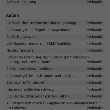
Gefahrenbremsung
vorhanden
Außen
Getönte Scheiben (Wäremeschutzverglasung)
vorhanden
Außenspiegel und Türgriffe in Wagenfarbe
vorhanden
Dachreling schwarz
vorhanden
LED-Hauptscheinwerfer mit LED-Tagfahrlicht
vorhanden
Nebelscheinwerfer
vorhanden
Fahrlichtassistent: Tag/Nacht Sensor (Lichtsensor) inkl.
"Coming- und Leaving-Home"
vorhanden
Beheizte Scheibenwaschdüsen
vorhanden
Außenspiegel elektrisch einstell- und beheizbar
vorhanden
Eiskratzer im Tankdeckel
vorhanden
Fensterschachtleisten schwarz
vorhanden
LED-Heckleuchten mit animierten Blinkern
vorhanden
Außenspiegel elektrisch anklappbar mit Abblendautomatik auf
der Fahrerseite
vorhanden