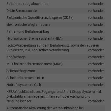
Beifahrerairbag abschaltbar
vorhanden
Dritte Bremsleuchte
vorhanden
Elektronische Querdifferenzialsperre (XDS+)
vorhanden
elektronische Wegfahrsperre
vorhanden
Fahrer- und Beifahrerairbag
vorhanden
Hydraulischer Bremsassistent (HBA)
vorhanden
Isofix-Vorbereitung auf dem Beifahrersitz sowie den äußeren
Rücksitzen, inkl. Top-Tether-Verankerung
vorhanden
Kopfairbags
vorhanden
Multikollisionsbremsassistent (MKB)
vorhanden
Seitenairbags vorn
vorhanden
Scheibenbremsen hinten
vorhanden
Notrufssystem (e-Call)
vorhanden
KESSY (schlüsselloses Zugangs- und Start-Stopp-System) inkl.
Diebstahlwarnanlage mit Innenraumüberwachung und
Neigungssensor
vorhanden
Automatische Aktivierung der Warnblinkanlage bei