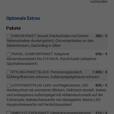
vorhanden
Optionale Extras
Pakete
CHROM-PAKET: Sunset (Heckscheibe und hintere
380,– €
Seitenscheiben dunkel getönt), Chromzierleisten an den
Seitenfenstern, Dachreling in Silber
TRAVEL-COMFORT-PAKET: Adaptiver
650,– €
Abstandsassistent bis 210 Km/h, Travel Assist (adaptiver
Spurhalteassistent)
STYLING-PAKET BLACK: Panoramaglasdach,
1.000,– €
Kühlergrillrahmen schwarz, Außenspiegelgehäuse schwarz
LICHT-PAKET-PLUS: Licht- und Regensensor, LED-
835,– €
Heckleuchten mit animierten Blinkern, Elektrisch einstell-, beheiz-
und anklappbare Außenspiegel mit Abblendautomatik auf der
Fahrerseite, Nebelscheinwerfer mit Abbiegelicht, Matrix-LED-
Hauptscheinwerfer mit Fernlichtassistent
SIMPLY-CLEVER-PAKET: Gepäckraumwendematte,
215,– €