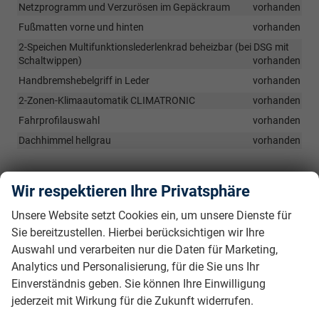
Netzprogramm und Verzurösen im Gepäckraum
vorhanden
Fußmatten vorne und hinten
vorhanden
2-Speichen Multifunktionslederlenkrad beheizbar (bei DSG mit
Schaltwippen)
vorhanden
Handbremshebelgriff in Leder
vorhanden
2-Zonen-Klimaautomatik CLIMATRONIC
vorhanden
Fahrprofilauswahl
vorhanden
Dachhimmel hellgrau
vorhanden
Infotainment & Kommunikation
Wir respektieren Ihre Privatsphäre
8" Virtual Cockpit
vorhanden
Unsere Website setzt Cookies ein, um unsere Dienste für
2x USB-Anschluss (Typ-C) vorn
vorhanden
Sie bereitzustellen. Hierbei berücksichtigen wir Ihre
8" Infotainmentsystem mit Multitouch-Display
vorhanden
Auswahl und verarbeiten nur die Daten für Marketing,
Digitaler Radioempfang (DAB+)
vorhanden
Analytics und Personalisierung, für die Sie uns Ihr
Bluetooth mit Freisprecheinrichtung
vorhanden
Einverständnis geben. Sie können Ihre Einwilligung
jederzeit mit Wirkung für die Zukunft widerrufen.
Induktive Aufladefunktion für Smartphones
vorhanden