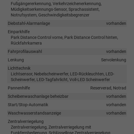
Fußgängererkennung, Verkehrzeichenerkennung,
Müdigkeitserkennungs-Sensor, Sprachassistent,
Notrufsystem, Geschwindigkeitsbegrenzer
Diebstahl-Alarmanlage
vorhanden
Einparkhilfe
Park Distance Control vorne, Park Distance Control hinten,
Rückfahrkamera
Fahrprofilauswahl
vorhanden
Lenkung
Servolenkung
Lichttechnik
Lichtsensor, Nebelscheinwerfer, LED-Rückleuchten, LED-
Scheinwerfer, LED-Tagfahrlicht, Voll-LED Scheinwerfer
Pannenhilfe
Reserverad, Notrad
Scheibenwaschanlage beheizbar
vorhanden
Start/Stop-Automatik
vorhanden
Waschwasserstandsanzeige
vorhanden
Zentralverriegelung
Zentralverriegelung, Zentralverriegelung mit
Funkfernbedienung, Schlüssellose Zentralverriegelung