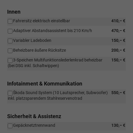
Innen
Fahrersitz elektrisch einstellbar
410,– €
Adaptiver Abstandsassistent bis 210 Km/h
470,– €
Variabler Ladeboden
150,– €
Beheizbare äußere Rücksitze
200,– €
3-Speichen Multifunktionslederlenkrad beheizbar
150,– €
(bei DSG inkl. Schaltwippen)
Infotainment & Kommunikation
Škoda Sound System (10 Lautsprecher, Subwoofer)
550,– €
inkl. platzsparendem Stahlreservenotrad
Sicherheit & Assistenz
Gepäcknetztrennwand
130,– €