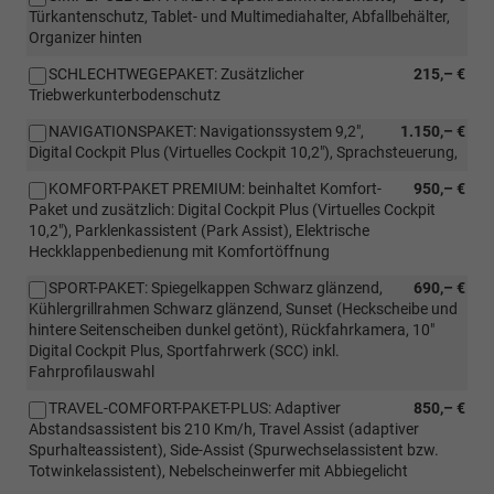
Türkantenschutz, Tablet- und Multimediahalter, Abfallbehälter,
Organizer hinten
SCHLECHTWEGEPAKET: Zusätzlicher
215,– €
Triebwerkunterbodenschutz
NAVIGATIONSPAKET: Navigationssystem 9,2",
1.150,– €
Digital Cockpit Plus (Virtuelles Cockpit 10,2"), Sprachsteuerung,
KOMFORT-PAKET PREMIUM: beinhaltet Komfort-
950,– €
Paket und zusätzlich: Digital Cockpit Plus (Virtuelles Cockpit
10,2"), Parklenkassistent (Park Assist), Elektrische
Heckklappenbedienung mit Komfortöffnung
SPORT-PAKET: Spiegelkappen Schwarz glänzend,
690,– €
Kühlergrillrahmen Schwarz glänzend, Sunset (Heckscheibe und
hintere Seitenscheiben dunkel getönt), Rückfahrkamera, 10"
Digital Cockpit Plus, Sportfahrwerk (SCC) inkl.
Fahrprofilauswahl
TRAVEL-COMFORT-PAKET-PLUS: Adaptiver
850,– €
Abstandsassistent bis 210 Km/h, Travel Assist (adaptiver
Spurhalteassistent), Side-Assist (Spurwechselassistent bzw.
Totwinkelassistent), Nebelscheinwerfer mit Abbiegelicht