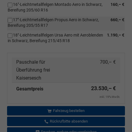
16"-Leichtmetallfelgen Montado Aero in Schwarz,
160,– €
Bereifung 205/60 R16
17"-Leichtmetallfelgen Propus Aero in Schwarz,
660,– €
Bereifung 205/55 R17
18"-Leichtmetallfelgen Ursa Aero mit Aeroblenden
1.190,– €
in Schwarz, Bereifung 215/45 R18
Pauschale für
700,– €
Überführung frei
Kaisersesch
23.530,– €
Gesamtpreis
inkl. 19% MwSt.
Fahrzeug bestellen
Rückrufbitte absenden
Drucken, parken oder vergleichen