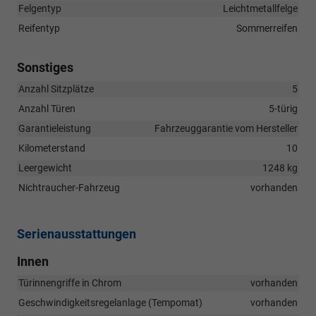
Felgentyp
Leichtmetallfelge
Reifentyp
Sommerreifen
Sonstiges
Anzahl Sitzplätze
5
Anzahl Türen
5-türig
Garantieleistung
Fahrzeuggarantie vom Hersteller
Kilometerstand
10
Leergewicht
1248 kg
Nichtraucher-Fahrzeug
vorhanden
Serienausstattungen
Innen
Türinnengriffe in Chrom
vorhanden
Geschwindigkeitsregelanlage (Tempomat)
vorhanden