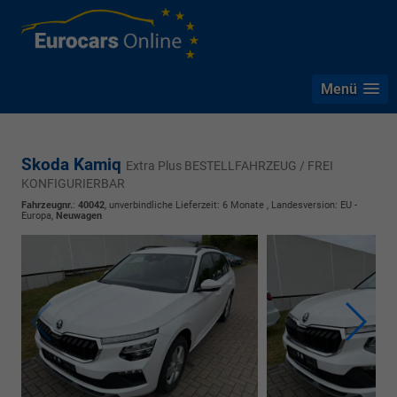
Menü
Skoda Kamiq
Extra Plus BESTELLFAHRZEUG / FREI
KONFIGURIERBAR
Fahrzeugnr.
:
40042
, unverbindliche Lieferzeit:
6 Monate
, Landesversion: EU -
Europa,
Neuwagen