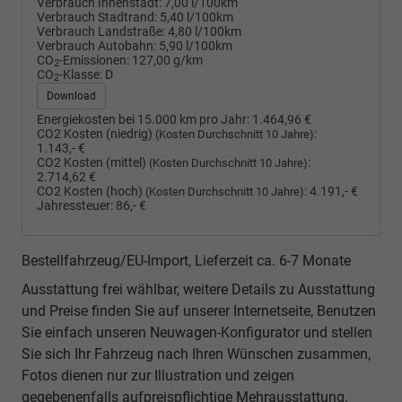
Verbrauch Innenstadt:
7,00 l/100km
Verbrauch Stadtrand:
5,40 l/100km
Verbrauch Landstraße:
4,80 l/100km
Verbrauch Autobahn:
5,90 l/100km
CO
-Emissionen:
127,00 g/km
2
CO
-Klasse:
D
2
Download
Energiekosten bei 15.000 km pro Jahr:
1.464,96 €
CO2 Kosten (niedrig)
:
(Kosten Durchschnitt 10 Jahre)
1.143,- €
CO2 Kosten (mittel)
:
(Kosten Durchschnitt 10 Jahre)
2.714,62 €
CO2 Kosten (hoch)
:
4.191,- €
(Kosten Durchschnitt 10 Jahre)
Jahressteuer:
86,- €
Bestellfahrzeug/EU-Import, Lieferzeit ca. 6-7 Monate
Ausstattung frei wählbar, weitere Details zu Ausstattung
und Preise finden Sie auf unserer Internetseite, Benutzen
Sie einfach unseren Neuwagen-Konfigurator und stellen
Sie sich Ihr Fahrzeug nach Ihren Wünschen zusammen,
Fotos dienen nur zur Illustration und zeigen
gegebenenfalls aufpreispflichtige Mehrausstattung.