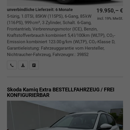
unverbindliche Lieferzeit:
6 Monate
19.950,– €
5-türig, 1.0TSI, 85KW (115PS), 6-Gang, 85 kW
incl. 19% MwSt.
(116 PS), 999 cm³, 3 Zylinder, Schalt. 6-Gang,
Frontantrieb, Verbrennungsmotor (ICE), Benzin,
Kraftstoffverbrauch kombiniert 5,4 l/100km (WLTP), CO₂-
Emission kombiniert 123.00 g/km (WLTP), CO₂-Klasse D,
Garantieleistung: Fahrzeuggarantie vom Hersteller,
Nichtraucher-Fahrzeug, Fahrzeugnr.: 39852
Rückrufbitte absenden
PDF-Datei, Fahrzeugexposé drucken
Drucken, parken oder vergleichen
Skoda Kamiq
Extra BESTELLFAHRZEUG / FREI
KONFIGURIERBAR