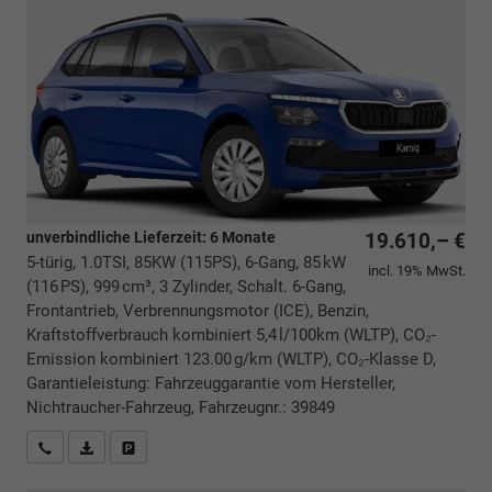
unverbindliche Lieferzeit:
6 Monate
19.610,– €
5-türig, 1.0TSI, 85KW (115PS), 6-Gang, 85 kW
incl. 19% MwSt.
(116 PS), 999 cm³, 3 Zylinder, Schalt. 6-Gang,
Frontantrieb, Verbrennungsmotor (ICE), Benzin,
Kraftstoffverbrauch kombiniert 5,4 l/100km (WLTP), CO₂-
Emission kombiniert 123.00 g/km (WLTP), CO₂-Klasse D,
Garantieleistung: Fahrzeuggarantie vom Hersteller,
Nichtraucher-Fahrzeug, Fahrzeugnr.: 39849
Rückrufbitte absenden
PDF-Datei, Fahrzeugexposé drucken
Drucken, parken oder vergleichen