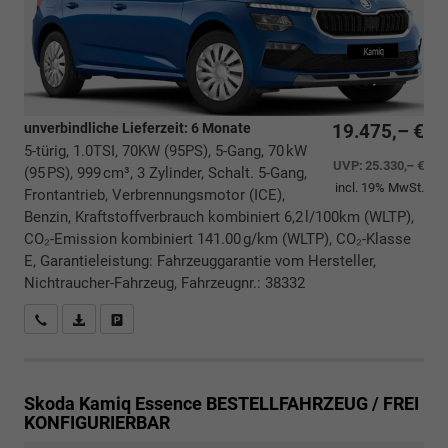
unverbindliche Lieferzeit:
6 Monate
19.475,– €
5-türig, 1.0TSI, 70KW (95PS), 5-Gang, 70 kW
UVP:
25.330,– €
(95 PS), 999 cm³, 3 Zylinder, Schalt. 5-Gang,
incl. 19% MwSt.
Frontantrieb, Verbrennungsmotor (ICE),
Benzin, Kraftstoffverbrauch kombiniert 6,2 l/100km (WLTP),
CO₂-Emission kombiniert 141.00 g/km (WLTP), CO₂-Klasse
E, Garantieleistung: Fahrzeuggarantie vom Hersteller,
Nichtraucher-Fahrzeug, Fahrzeugnr.: 38332
Rückrufbitte absenden
PDF-Datei, Fahrzeugexposé drucken
Drucken, parken oder vergleichen
Skoda Kamiq
Essence BESTELLFAHRZEUG / FREI
KONFIGURIERBAR