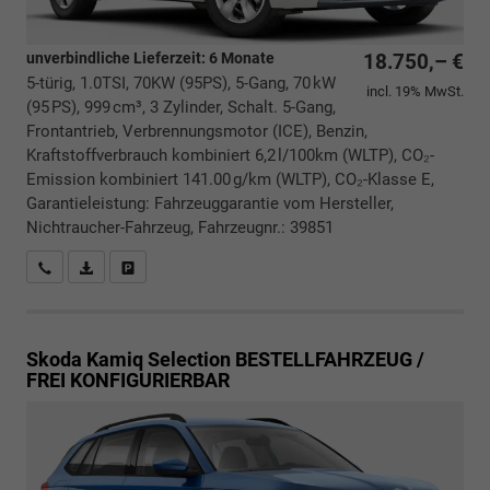
unverbindliche Lieferzeit:
6 Monate
18.750,– €
5-türig, 1.0TSI, 70KW (95PS), 5-Gang, 70 kW
incl. 19% MwSt.
(95 PS), 999 cm³, 3 Zylinder, Schalt. 5-Gang,
Frontantrieb, Verbrennungsmotor (ICE), Benzin,
Kraftstoffverbrauch kombiniert 6,2 l/100km (WLTP), CO₂-
Emission kombiniert 141.00 g/km (WLTP), CO₂-Klasse E,
Garantieleistung: Fahrzeuggarantie vom Hersteller,
Nichtraucher-Fahrzeug, Fahrzeugnr.: 39851
Rückrufbitte absenden
PDF-Datei, Fahrzeugexposé drucken
Drucken, parken oder vergleichen
Skoda Kamiq
Selection BESTELLFAHRZEUG /
FREI KONFIGURIERBAR