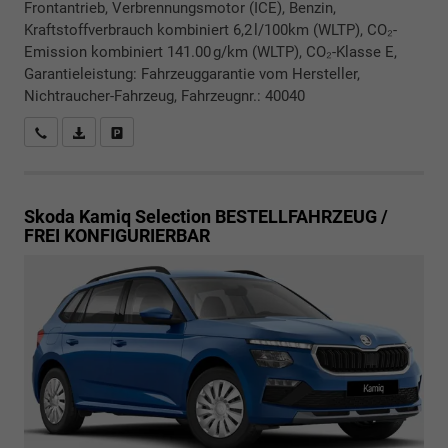
Frontantrieb, Verbrennungsmotor (ICE), Benzin,
Kraftstoffverbrauch kombiniert 6,2 l/100km (WLTP), CO₂-
Emission kombiniert 141.00 g/km (WLTP), CO₂-Klasse E,
Garantieleistung: Fahrzeuggarantie vom Hersteller,
Nichtraucher-Fahrzeug, Fahrzeugnr.: 40040
Rückrufbitte absenden
PDF-Datei, Fahrzeugexposé drucken
Drucken, parken oder vergleichen
Skoda Kamiq
Selection BESTELLFAHRZEUG /
FREI KONFIGURIERBAR