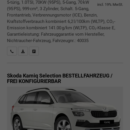
5-türig, 1.0TSI, 70KW (95PS), 5-Gang, 70 kW
incl. 19% MwSt.
(95 PS), 999 cm³, 3 Zylinder, Schalt. 5-Gang,
Frontantrieb, Verbrennungsmotor (ICE), Benzin,
Kraftstoffverbrauch kombiniert 6,2 l/100km (WLTP), CO₂-
Emission kombiniert 141.00 g/km (WLTP), CO₂-Klasse E,
Garantieleistung: Fahrzeuggarantie vom Hersteller,
Nichtraucher-Fahrzeug, Fahrzeugnr.: 40035
Rückrufbitte absenden
PDF-Datei, Fahrzeugexposé drucken
Drucken, parken oder vergleichen
Skoda Kamiq
Selection BESTELLFAHRZEUG /
FREI KONFIGURIERBAR