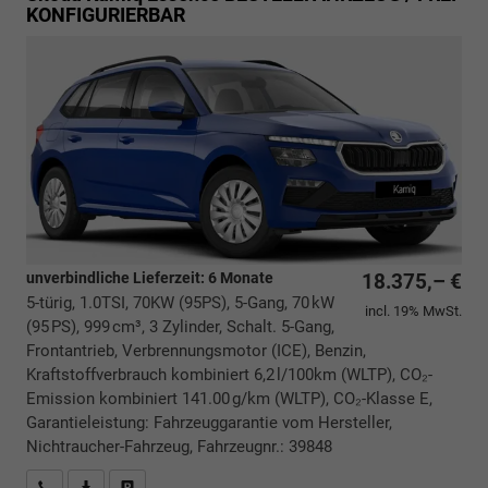
KONFIGURIERBAR
unverbindliche Lieferzeit:
6 Monate
18.375,– €
5-türig, 1.0TSI, 70KW (95PS), 5-Gang, 70 kW
incl. 19% MwSt.
(95 PS), 999 cm³, 3 Zylinder, Schalt. 5-Gang,
Frontantrieb, Verbrennungsmotor (ICE), Benzin,
Kraftstoffverbrauch kombiniert 6,2 l/100km (WLTP), CO₂-
Emission kombiniert 141.00 g/km (WLTP), CO₂-Klasse E,
Garantieleistung: Fahrzeuggarantie vom Hersteller,
Nichtraucher-Fahrzeug, Fahrzeugnr.: 39848
Rückrufbitte absenden
PDF-Datei, Fahrzeugexposé drucken
Drucken, parken oder vergleichen