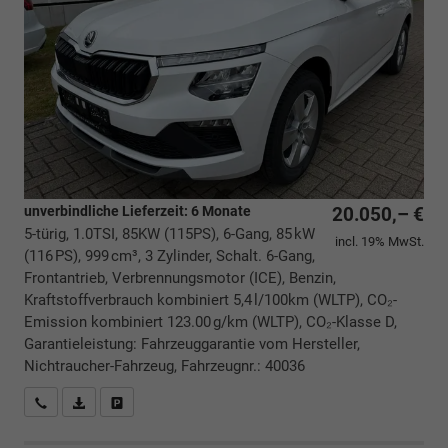
unverbindliche Lieferzeit:
6 Monate
20.050,– €
5-türig, 1.0TSI, 85KW (115PS), 6-Gang, 85 kW
incl. 19% MwSt.
(116 PS), 999 cm³, 3 Zylinder, Schalt. 6-Gang,
Frontantrieb, Verbrennungsmotor (ICE), Benzin,
Kraftstoffverbrauch kombiniert 5,4 l/100km (WLTP), CO₂-
Emission kombiniert 123.00 g/km (WLTP), CO₂-Klasse D,
Garantieleistung: Fahrzeuggarantie vom Hersteller,
Nichtraucher-Fahrzeug, Fahrzeugnr.: 40036
Rückrufbitte absenden
PDF-Datei, Fahrzeugexposé drucken
Drucken, parken oder vergleichen