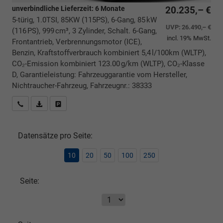
unverbindliche Lieferzeit:
6 Monate
20.235,– €
5-türig, 1.0TSI, 85KW (115PS), 6-Gang, 85 kW
UVP:
26.490,– €
(116 PS), 999 cm³, 3 Zylinder, Schalt. 6-Gang,
incl. 19% MwSt.
Frontantrieb, Verbrennungsmotor (ICE),
Benzin, Kraftstoffverbrauch kombiniert 5,4 l/100km (WLTP),
CO₂-Emission kombiniert 123.00 g/km (WLTP), CO₂-Klasse
D, Garantieleistung: Fahrzeuggarantie vom Hersteller,
Nichtraucher-Fahrzeug, Fahrzeugnr.: 38333
Rückrufbitte absenden
PDF-Datei, Fahrzeugexposé drucken
Drucken, parken oder vergleichen
Datensätze pro Seite:
10
20
50
100
250
Seite: