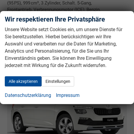
(95 PS), 999 cm³, 3 Zylinder, Schalt. 5-Gang,
Frontantrieb, Verbrennungsmotor (ICE), Benzin,
Kraftstoffverbrauch kombiniert 6,2 l/100km (WLTP), CO₂-
Wir respektieren Ihre Privatsphäre
Emission kombiniert 141.00 g/km (WLTP), CO₂-Klasse E,
Unsere Website setzt Cookies ein, um unsere Dienste für
Garantieleistung: Fahrzeuggarantie vom Hersteller,
Nichtraucher-Fahrzeug, Fahrzeugnr.: 39942
Sie bereitzustellen. Hierbei berücksichtigen wir Ihre
Auswahl und verarbeiten nur die Daten für Marketing,
Rückrufbitte absenden
PDF-Datei, Fahrzeugexposé drucken
Drucken, parken oder vergleichen
Analytics und Personalisierung, für die Sie uns Ihr
Einverständnis geben. Sie können Ihre Einwilligung
jederzeit mit Wirkung für die Zukunft widerrufen.
Skoda Kamiq
Selection BESTELLFAHRZEUG /
FREI KONFIGURIERBAR
Alle akzeptieren
Einstellungen
Datenschutzerklärung
Impressum