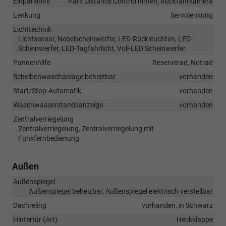
Einparkhilfe
Park Distance Control hinten, Rückfahrkamera
Lenkung
Servolenkung
Lichttechnik
Lichtsensor, Nebelscheinwerfer, LED-Rückleuchten, LED-
Scheinwerfer, LED-Tagfahrlicht, Voll-LED Scheinwerfer
Pannenhilfe
Reserverad, Notrad
Scheibenwaschanlage beheizbar
vorhanden
Start/Stop-Automatik
vorhanden
Waschwasserstandsanzeige
vorhanden
Zentralverriegelung
Zentralverriegelung, Zentralverriegelung mit
Funkfernbedienung
Außen
Außenspiegel
Außenspiegel beheizbar, Außenspiegel elektrisch verstellbar
Dachreling
vorhanden, in Schwarz
Hintertür (Art)
Heckklappe