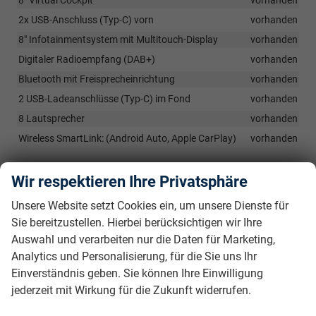
2x USB-Anschluss (Typ-C) vorn
vorhanden
8" Infotainmentsystem mit Multitouch-Display
vorhanden
Digitaler Radioempfang (DAB+)
vorhanden
Bluetooth mit Freisprecheinrichtung
vorhanden
2 USB-Ladeanschlüsse (Typ-C) im Fond
vorhanden
8 Lautsprecher
vorhanden
Wireless SmartLink: (Android Auto, Apple CarPlay)
vorhanden
Sicherheit & Assistenz
Wir respektieren Ihre Privatsphäre
3 Kopfstützen hinten
vorhanden
Unsere Website setzt Cookies ein, um unsere Dienste für
Zentralverriegelung mit Funkfernbedienung inkl. 2
Sie bereitzustellen. Hierbei berücksichtigen wir Ihre
Funkklappschlüsseln
vorhanden
Auswahl und verarbeiten nur die Daten für Marketing,
Frontradarassistent inkl. City-Notbremsfunktion und
Analytics und Personalisierung, für die Sie uns Ihr
Personenerkennung
vorhanden
Einverständnis geben. Sie können Ihre Einwilligung
Spurhalteassistent (Lane Assist)
vorhanden
jederzeit mit Wirkung für die Zukunft widerrufen.
Verkehrszeichenerkennungssystem
vorhanden