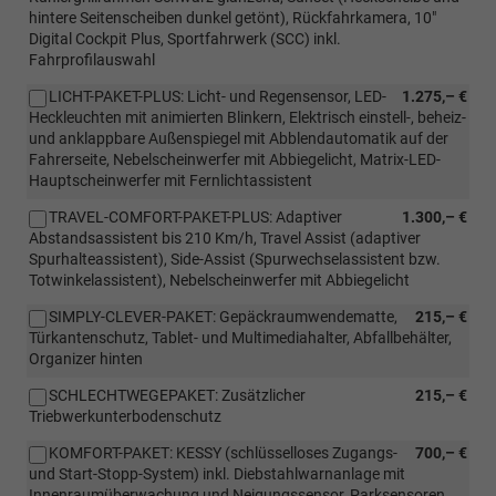
hintere Seitenscheiben dunkel getönt), Rückfahrkamera, 10"
Digital Cockpit Plus, Sportfahrwerk (SCC) inkl.
Fahrprofilauswahl
LICHT-PAKET-PLUS: Licht- und Regensensor, LED-
1.275,– €
Heckleuchten mit animierten Blinkern, Elektrisch einstell-, beheiz-
und anklappbare Außenspiegel mit Abblendautomatik auf der
Fahrerseite, Nebelscheinwerfer mit Abbiegelicht, Matrix-LED-
Hauptscheinwerfer mit Fernlichtassistent
TRAVEL-COMFORT-PAKET-PLUS: Adaptiver
1.300,– €
Abstandsassistent bis 210 Km/h, Travel Assist (adaptiver
Spurhalteassistent), Side-Assist (Spurwechselassistent bzw.
Totwinkelassistent), Nebelscheinwerfer mit Abbiegelicht
SIMPLY-CLEVER-PAKET: Gepäckraumwendematte,
215,– €
Türkantenschutz, Tablet- und Multimediahalter, Abfallbehälter,
Organizer hinten
SCHLECHTWEGEPAKET: Zusätzlicher
215,– €
Triebwerkunterbodenschutz
KOMFORT-PAKET: KESSY (schlüsselloses Zugangs-
700,– €
und Start-Stopp-System) inkl. Diebstahlwarnanlage mit
Innenraumüberwachung und Neigungssensor, Parksensoren