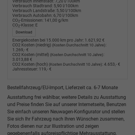
Verbrauch Innenstadt:
7,20 l/100km
Verbrauch Stadtrand:
5,90 l/100km
Verbrauch Landstraße:
5,50 l/100km
Verbrauch Autobahn:
6,70 l/100km
CO
-Emissionen:
141,00 g/km
2
CO
-Klasse:
E
2
Download
Energiekosten bei 15.000 km pro Jahr:
1.621,92 €
CO2 Kosten (niedrig)
:
(Kosten Durchschnitt 10 Jahre)
1.269,- €
CO2 Kosten (mittel)
:
(Kosten Durchschnitt 10 Jahre)
3.013,88 €
CO2 Kosten (hoch)
:
4.653,- €
(Kosten Durchschnitt 10 Jahre)
Jahressteuer:
119,- €
Bestellfahrzeug/EU-Import, Lieferzeit ca. 6-7 Monate
Ausstattung frei wählbar, weitere Details zu Ausstattung
und Preise finden Sie auf unserer Internetseite, Benutzen
Sie einfach unseren Neuwagen-Konfigurator und stellen
Sie sich Ihr Fahrzeug nach Ihren Wünschen zusammen,
Fotos dienen nur zur Illustration und zeigen
gegebenenfalls aufpreispflichtige Mehrausstattung.