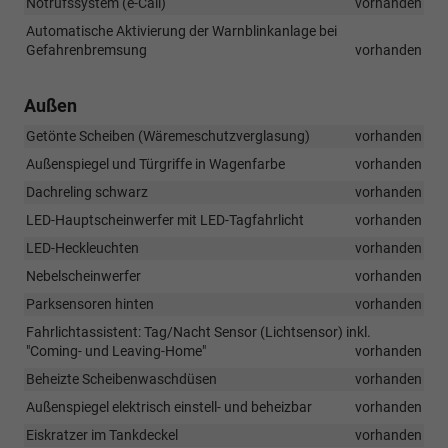
Notrufssystem (e-Call)
vorhanden
Automatische Aktivierung der Warnblinkanlage bei
Gefahrenbremsung
vorhanden
Außen
Getönte Scheiben (Wäremeschutzverglasung)
vorhanden
Außenspiegel und Türgriffe in Wagenfarbe
vorhanden
Dachreling schwarz
vorhanden
LED-Hauptscheinwerfer mit LED-Tagfahrlicht
vorhanden
LED-Heckleuchten
vorhanden
Nebelscheinwerfer
vorhanden
Parksensoren hinten
vorhanden
Fahrlichtassistent: Tag/Nacht Sensor (Lichtsensor) inkl.
"Coming- und Leaving-Home"
vorhanden
Beheizte Scheibenwaschdüsen
vorhanden
Außenspiegel elektrisch einstell- und beheizbar
vorhanden
Eiskratzer im Tankdeckel
vorhanden