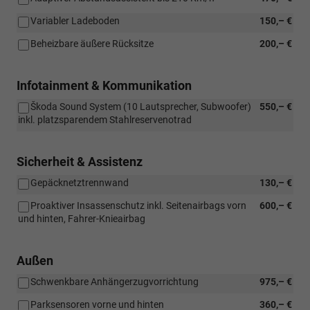
Variabler Ladeboden
150,– €
Beheizbare äußere Rücksitze
200,– €
Infotainment & Kommunikation
Škoda Sound System (10 Lautsprecher, Subwoofer)
550,– €
inkl. platzsparendem Stahlreservenotrad
Sicherheit & Assistenz
Gepäcknetztrennwand
130,– €
Proaktiver Insassenschutz inkl. Seitenairbags vorn
600,– €
und hinten, Fahrer-Knieairbag
Außen
Schwenkbare Anhängerzugvorrichtung
975,– €
Parksensoren vorne und hinten
360,– €