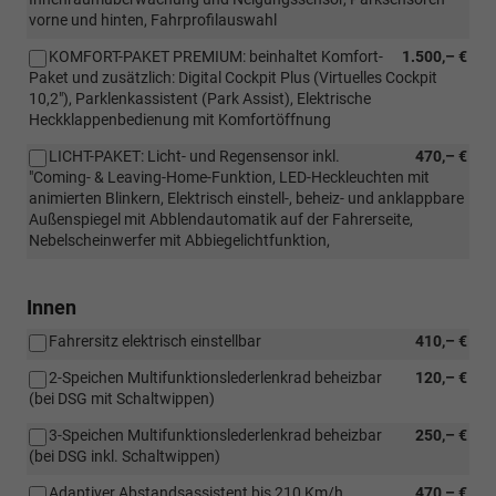
vorne und hinten, Fahrprofilauswahl
KOMFORT-PAKET PREMIUM: beinhaltet Komfort-
1.500,– €
Paket und zusätzlich: Digital Cockpit Plus (Virtuelles Cockpit
10,2"), Parklenkassistent (Park Assist), Elektrische
Heckklappenbedienung mit Komfortöffnung
LICHT-PAKET: Licht- und Regensensor inkl.
470,– €
"Coming- & Leaving-Home-Funktion, LED-Heckleuchten mit
animierten Blinkern, Elektrisch einstell-, beheiz- und anklappbare
Außenspiegel mit Abblendautomatik auf der Fahrerseite,
Nebelscheinwerfer mit Abbiegelichtfunktion,
Innen
Fahrersitz elektrisch einstellbar
410,– €
2-Speichen Multifunktionslederlenkrad beheizbar
120,– €
(bei DSG mit Schaltwippen)
3-Speichen Multifunktionslederlenkrad beheizbar
250,– €
(bei DSG inkl. Schaltwippen)
Adaptiver Abstandsassistent bis 210 Km/h
470,– €