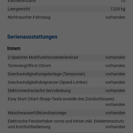
Kilometerstand
10
Leergewicht
1220 kg
Nichtraucher-Fahrzeug
vorhanden
Serienausstattungen
Innen
2-Speichen Multifunktionslederlenkrad
vorhanden
Türinnengriffe in Chrom
vorhanden
Geschwindigkeitsregelanlage (Tempomat)
vorhanden
Geschwindigkeitsbegrenzer (Speed-Limiter)
vorhanden
Elektromechanische Servolenkung
vorhanden
Easy Start (Start-Stopp-Taste anstelle des Zündschlosses)
vorhanden
Waschwasserfüllstandsanzeige
vorhanden
Elektrische Fensterheber vorne und hinten inkl. Einklemmschutz
und Komfortbedienung
vorhanden