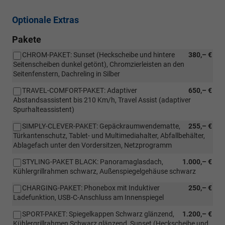
Optionale Extras
Pakete
CHROM-PAKET: Sunset (Heckscheibe und hintere
380,– €
Seitenscheiben dunkel getönt), Chromzierleisten an den
Seitenfenstern, Dachreling in Silber
TRAVEL-COMFORT-PAKET: Adaptiver
650,– €
Abstandsassistent bis 210 Km/h, Travel Assist (adaptiver
Spurhalteassistent)
SIMPLY-CLEVER-PAKET: Gepäckraumwendematte,
255,– €
Türkantenschutz, Tablet- und Multimediahalter, Abfallbehälter,
Ablagefach unter den Vordersitzen, Netzprogramm
STYLING-PAKET BLACK: Panoramaglasdach,
1.000,– €
Kühlergrillrahmen schwarz, Außenspiegelgehäuse schwarz
CHARGING-PAKET: Phonebox mit Induktiver
250,– €
Ladefunktion, USB-C-Anschluss am Innenspiegel
SPORT-PAKET: Spiegelkappen Schwarz glänzend,
1.200,– €
Kühlergrillrahmen Schwarz glänzend, Sunset (Heckscheibe und