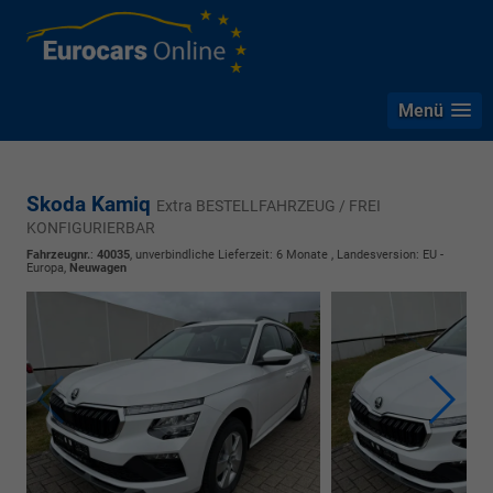
Menü
Skoda Kamiq
Extra BESTELLFAHRZEUG / FREI
KONFIGURIERBAR
Fahrzeugnr.
:
40035
, unverbindliche Lieferzeit:
6 Monate
, Landesversion: EU -
Europa,
Neuwagen