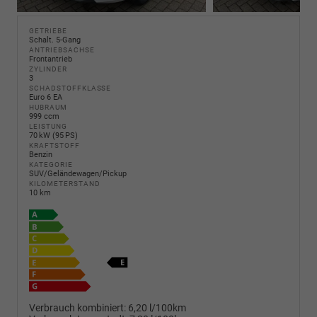
GETRIEBE
Schalt. 5-Gang
ANTRIEBSACHSE
Frontantrieb
ZYLINDER
3
SCHADSTOFFKLASSE
Euro 6 EA
HUBRAUM
999 ccm
LEISTUNG
70 kW (95 PS)
KRAFTSTOFF
Benzin
KATEGORIE
SUV/Geländewagen/Pickup
KILOMETERSTAND
10 km
Verbrauch kombiniert:
6,20 l/100km