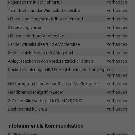
Regenschirm in der Fahrertür
vorhanden
Tickethalter an der Windschutzscheibe
vorhanden
Höhen- und längeneinstellbares Lenkrad
vorhanden
Sitzheizung vorne
vorhanden
Höheneinstellbare Vordersitze
vorhanden
Lendenwirbelstütze für die Vordersitze
vorhanden
Mittelarmlehne vorn mit Ablagefach
vorhanden
Ablagetaschen in den Vordersitzrückenlehnen
vorhanden
Rücksitzbank ungeteilt, Rückenlehnen geteilt umklappbar
vorhanden
Netzprogramm und Verzurösen im Gepäckraum
vorhanden
Handbremshebelgriff in Leder
vorhanden
2-Zonen-Klimaautomatik CLIMATRONIC
vorhanden
Dachhimmel hellgrau
vorhanden
Infotainment & Kommunikation
8" Virtual Cockpit
vorhanden