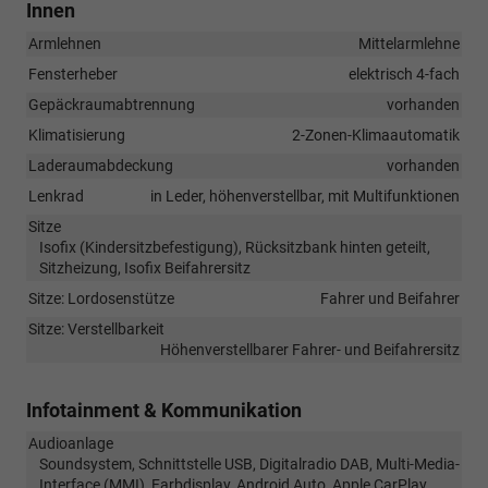
Innen
Armlehnen
Mittelarmlehne
Fensterheber
elektrisch 4-fach
Gepäckraumabtrennung
vorhanden
Klimatisierung
2-Zonen-Klimaautomatik
Laderaumabdeckung
vorhanden
Lenkrad
in Leder, höhenverstellbar, mit Multifunktionen
Sitze
Isofix (Kindersitzbefestigung), Rücksitzbank hinten geteilt,
Sitzheizung, Isofix Beifahrersitz
Sitze: Lordosenstütze
Fahrer und Beifahrer
Sitze: Verstellbarkeit
Höhenverstellbarer Fahrer- und Beifahrersitz
Infotainment & Kommunikation
Audioanlage
Soundsystem, Schnittstelle USB, Digitalradio DAB, Multi-Media-
Interface (MMI), Farbdisplay, Android Auto, Apple CarPlay,