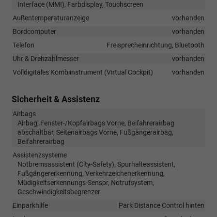
Interface (MMI), Farbdisplay, Touchscreen
Außentemperaturanzeige
vorhanden
Bordcomputer
vorhanden
Telefon
Freisprecheinrichtung, Bluetooth
Uhr & Drehzahlmesser
vorhanden
Volldigitales Kombiinstrument (Virtual Cockpit)
vorhanden
Sicherheit & Assistenz
Airbags
Airbag, Fenster-/Kopfairbags Vorne, Beifahrerairbag
abschaltbar, Seitenairbags Vorne, Fußgängerairbag,
Beifahrerairbag
Assistenzsysteme
Notbremsassistent (City-Safety), Spurhalteassistent,
Fußgängererkennung, Verkehrzeichenerkennung,
Müdigkeitserkennungs-Sensor, Notrufsystem,
Geschwindigkeitsbegrenzer
Einparkhilfe
Park Distance Control hinten