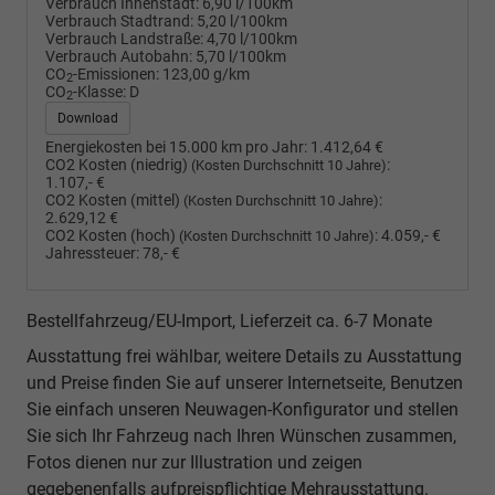
Verbrauch Innenstadt:
6,90 l/100km
Verbrauch Stadtrand:
5,20 l/100km
Verbrauch Landstraße:
4,70 l/100km
Verbrauch Autobahn:
5,70 l/100km
CO
-Emissionen:
123,00 g/km
2
CO
-Klasse:
D
2
Download
Energiekosten bei 15.000 km pro Jahr:
1.412,64 €
CO2 Kosten (niedrig)
:
(Kosten Durchschnitt 10 Jahre)
1.107,- €
CO2 Kosten (mittel)
:
(Kosten Durchschnitt 10 Jahre)
2.629,12 €
CO2 Kosten (hoch)
:
4.059,- €
(Kosten Durchschnitt 10 Jahre)
Jahressteuer:
78,- €
Bestellfahrzeug/EU-Import, Lieferzeit ca. 6-7 Monate
Ausstattung frei wählbar, weitere Details zu Ausstattung
und Preise finden Sie auf unserer Internetseite, Benutzen
Sie einfach unseren Neuwagen-Konfigurator und stellen
Sie sich Ihr Fahrzeug nach Ihren Wünschen zusammen,
Fotos dienen nur zur Illustration und zeigen
gegebenenfalls aufpreispflichtige Mehrausstattung.