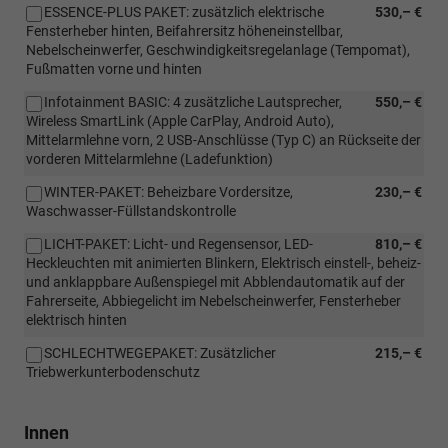
ESSENCE-PLUS PAKET: zusätzlich elektrische
530,– €
Fensterheber hinten, Beifahrersitz höheneinstellbar,
Nebelscheinwerfer, Geschwindigkeitsregelanlage (Tempomat),
Fußmatten vorne und hinten
Infotainment BASIC: 4 zusätzliche Lautsprecher,
550,– €
Wireless SmartLink (Apple CarPlay, Android Auto),
Mittelarmlehne vorn, 2 USB-Anschlüsse (Typ C) an Rückseite der
vorderen Mittelarmlehne (Ladefunktion)
WINTER-PAKET: Beheizbare Vordersitze,
230,– €
Waschwasser-Füllstandskontrolle
LICHT-PAKET: Licht- und Regensensor, LED-
810,– €
Heckleuchten mit animierten Blinkern, Elektrisch einstell-, beheiz-
und anklappbare Außenspiegel mit Abblendautomatik auf der
Fahrerseite, Abbiegelicht im Nebelscheinwerfer, Fensterheber
elektrisch hinten
SCHLECHTWEGEPAKET: Zusätzlicher
215,– €
Triebwerkunterbodenschutz
Innen