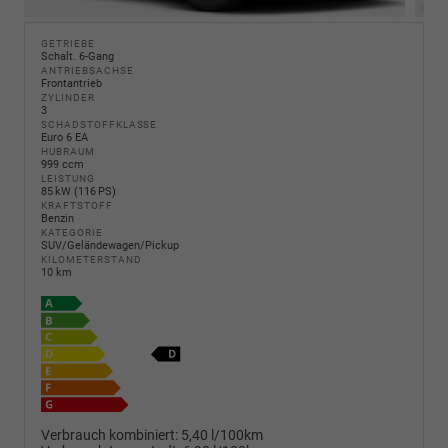
GETRIEBE
Schalt. 6-Gang
ANTRIEBSACHSE
Frontantrieb
ZYLINDER
3
SCHADSTOFFKLASSE
Euro 6 EA
HUBRAUM
999 ccm
LEISTUNG
85 kW (116 PS)
KRAFTSTOFF
Benzin
KATEGORIE
SUV/Geländewagen/Pickup
KILOMETERSTAND
10 km
Verbrauch kombiniert:
5,40 l/100km