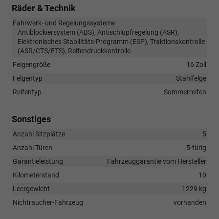
Räder & Technik
Fahrwerk- und Regelungssysteme
Antiblockiersystem (ABS), Antischlupfregelung (ASR),
Elektronisches Stabilitäts-Programm (ESP), Traktionskontrolle
(ASR/CTS/ETS), Reifendruckkontrolle
Felgengröße
16 Zoll
Felgentyp
Stahlfelge
Reifentyp
Sommerreifen
Sonstiges
Anzahl Sitzplätze
5
Anzahl Türen
5-türig
Garantieleistung
Fahrzeuggarantie vom Hersteller
Kilometerstand
10
Leergewicht
1229 kg
Nichtraucher-Fahrzeug
vorhanden