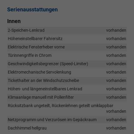
Serienausstattungen
Innen
2-Speichen-Lenkrad
vorhanden
Höheneinstellbarer Fahrersitz
vorhanden
Elektrische Fensterheber vorne
vorhanden
Türinnengriffe in Chrom
vorhanden
Geschwindigkeitsbegrenzer (Speed-Limiter)
vorhanden
Elektromechanische Servolenkung
vorhanden
Tickethalter an der Windschutzscheibe
vorhanden
Höhen- und längeneinstellbares Lenkrad
vorhanden
Klimaanlage manuell mit Pollenfilter
vorhanden
Rücksitzbank ungeteilt, Rückenlehnen geteilt umklappbar
vorhanden
Netzprogramm und Verzurösen im Gepäckraum
vorhanden
Dachhimmel hellgrau
vorhanden