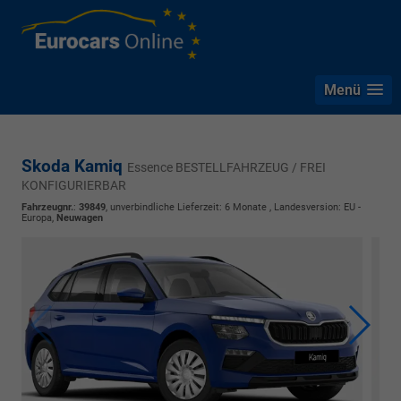
Menü
Skoda Kamiq
Essence BESTELLFAHRZEUG / FREI
KONFIGURIERBAR
Fahrzeugnr.
:
39849
, unverbindliche Lieferzeit:
6 Monate
, Landesversion: EU -
Europa,
Neuwagen