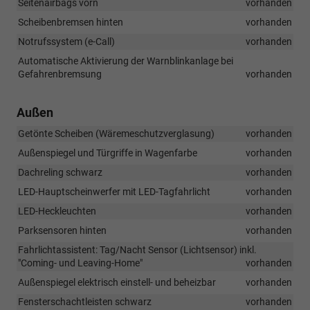
Seitenairbags vorn
vorhanden
Scheibenbremsen hinten
vorhanden
Notrufssystem (e-Call)
vorhanden
Automatische Aktivierung der Warnblinkanlage bei
Gefahrenbremsung
vorhanden
Außen
Getönte Scheiben (Wäremeschutzverglasung)
vorhanden
Außenspiegel und Türgriffe in Wagenfarbe
vorhanden
Dachreling schwarz
vorhanden
LED-Hauptscheinwerfer mit LED-Tagfahrlicht
vorhanden
LED-Heckleuchten
vorhanden
Parksensoren hinten
vorhanden
Fahrlichtassistent: Tag/Nacht Sensor (Lichtsensor) inkl.
"Coming- und Leaving-Home"
vorhanden
Außenspiegel elektrisch einstell- und beheizbar
vorhanden
Fensterschachtleisten schwarz
vorhanden