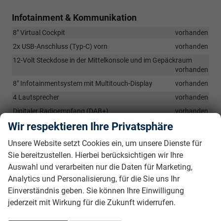
Infotainment & Kommunikation
8" Virtual Cockpit
vorhanden
2x USB-Anschluss (Typ-C) vorn
vorhanden
12-Volt Steckdose in der Mittelkonsole und im Gepäckraum
vorhanden
8" Infotainmentsystem mit Multitouch-Display
vorhanden
4 Lautsprecher
vorhanden
Digitaler Radioempfang (DAB+)
vorhanden
Wir respektieren Ihre Privatsphäre
Bluetooth mit Freisprecheinrichtung
vorhanden
Unsere Website setzt Cookies ein, um unsere Dienste für
Sicherheit & Assistenz
Sie bereitzustellen. Hierbei berücksichtigen wir Ihre
Auswahl und verarbeiten nur die Daten für Marketing,
3 Kopfstützen hinten
vorhanden
Analytics und Personalisierung, für die Sie uns Ihr
Zentralverriegelung mit Funkfernbedienung inkl. 2
Einverständnis geben. Sie können Ihre Einwilligung
Funkklappschlüsseln
vorhanden
jederzeit mit Wirkung für die Zukunft widerrufen.
Berganfahrassistent (nur für Automatikgetriebe)
vorhanden
Frontradarassistent inkl. City-Notbremsfunktion und