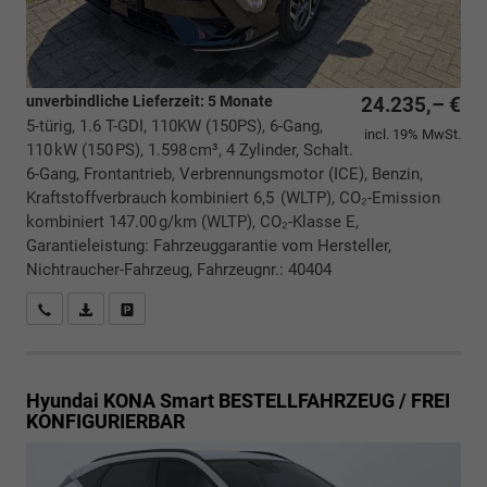
unverbindliche Lieferzeit:
5 Monate
24.235,– €
5-türig, 1.6 T-GDI, 110KW (150PS), 6-Gang,
incl. 19% MwSt.
110 kW (150 PS), 1.598 cm³, 4 Zylinder, Schalt.
6-Gang, Frontantrieb, Verbrennungsmotor (ICE), Benzin,
Kraftstoffverbrauch kombiniert 6,5 (WLTP), CO₂-Emission
kombiniert 147.00 g/km (WLTP), CO₂-Klasse E,
Garantieleistung: Fahrzeuggarantie vom Hersteller,
Nichtraucher-Fahrzeug, Fahrzeugnr.: 40404
Rückrufbitte absenden
PDF-Datei, Fahrzeugexposé drucken
Drucken, parken oder vergleichen
Hyundai KONA
Smart BESTELLFAHRZEUG / FREI
KONFIGURIERBAR