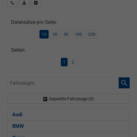
Rückrufbitte absenden
PDF-Datei, Fahrzeugexposé drucken
Drucken, parken oder vergleichen
Datensätze pro Seite:
10
20
50
100
250
Seiten:
1
2
Fahrzeugnr.
Geparkte Fahrzeuge (
0
)
Audi
BMW