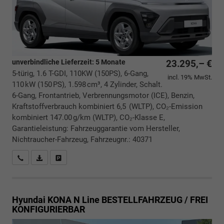
unverbindliche Lieferzeit:
5 Monate
23.295,– €
5-türig, 1.6 T-GDI, 110KW (150PS), 6-Gang,
incl. 19% MwSt.
110 kW (150 PS), 1.598 cm³, 4 Zylinder, Schalt.
6-Gang, Frontantrieb, Verbrennungsmotor (ICE), Benzin,
Kraftstoffverbrauch kombiniert 6,5 (WLTP), CO₂-Emission
kombiniert 147.00 g/km (WLTP), CO₂-Klasse E,
Garantieleistung: Fahrzeuggarantie vom Hersteller,
Nichtraucher-Fahrzeug, Fahrzeugnr.: 40371
Rückrufbitte absenden
PDF-Datei, Fahrzeugexposé drucken
Drucken, parken oder vergleichen
Hyundai KONA
N Line BESTELLFAHRZEUG / FREI
KONFIGURIERBAR