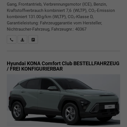
Gang, Frontantrieb, Verbrennungsmotor (ICE), Benzin,
Kraftstoffverbrauch kombiniert 7,6 (WLTP), CO₂-Emission
kombiniert 131.00 g/km (WLTP), CO₂-Klasse D,
Garantieleistung: Fahrzeuggarantie vom Hersteller,
Nichtraucher-Fahrzeug, Fahrzeugnr.: 40367
Rückrufbitte absenden
PDF-Datei, Fahrzeugexposé drucken
Drucken, parken oder vergleichen
Hyundai KONA
Comfort Club BESTELLFAHRZEUG
/ FREI KONFIGURIERBAR