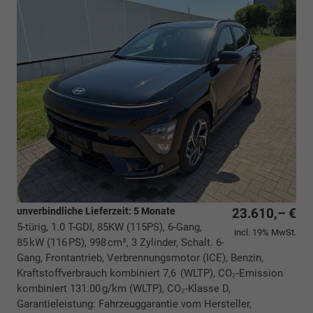
unverbindliche Lieferzeit:
5 Monate
23.610,– €
5-türig, 1.0 T-GDI, 85KW (115PS), 6-Gang,
incl. 19% MwSt.
85 kW (116 PS), 998 cm³, 3 Zylinder, Schalt. 6-
Gang, Frontantrieb, Verbrennungsmotor (ICE), Benzin,
Kraftstoffverbrauch kombiniert 7,6 (WLTP), CO₂-Emission
kombiniert 131.00 g/km (WLTP), CO₂-Klasse D,
Garantieleistung: Fahrzeuggarantie vom Hersteller,