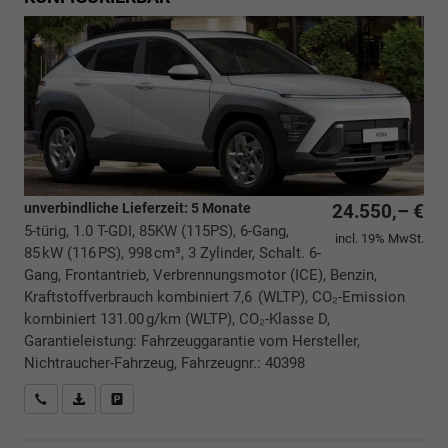
unverbindliche Lieferzeit:
5 Monate
24.550,– €
5-türig, 1.0 T-GDI, 85KW (115PS), 6-Gang,
incl. 19% MwSt.
85 kW (116 PS), 998 cm³, 3 Zylinder, Schalt. 6-
Gang, Frontantrieb, Verbrennungsmotor (ICE), Benzin,
Kraftstoffverbrauch kombiniert 7,6 (WLTP), CO₂-Emission
kombiniert 131.00 g/km (WLTP), CO₂-Klasse D,
Garantieleistung: Fahrzeuggarantie vom Hersteller,
Nichtraucher-Fahrzeug, Fahrzeugnr.: 40398
Rückrufbitte absenden
PDF-Datei, Fahrzeugexposé drucken
Drucken, parken oder vergleichen