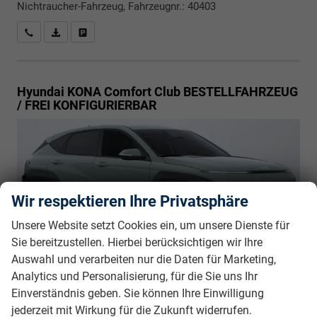
Nichtraucher-Fahrzeug, Fahrzeugnr.: 40403
Rückrufbitte absenden
PDF-Datei, Fahrzeugexposé drucken
Drucken, parken oder vergleichen
Hyundai KONA
Comfort Club BESTELLFAHRZEUG
/ FREI KONFIGURIERBAR
Wir respektieren Ihre Privatsphäre
Unsere Website setzt Cookies ein, um unsere Dienste für
Sie bereitzustellen. Hierbei berücksichtigen wir Ihre
unverbindliche Lieferzeit:
5 Monate
23.765,– €
Auswahl und verarbeiten nur die Daten für Marketing,
5-türig, 1.6 T-GDI, 110KW (150PS), 7-Gang DCT,
Analytics und Personalisierung, für die Sie uns Ihr
incl. 19% MwSt.
110 kW (150 PS), 1.598 cm³, 4 Zylinder, Autom.
Einverständnis geben. Sie können Ihre Einwilligung
7-Gang, Frontantrieb, Verbrennungsmotor (ICE), Benzin,
jederzeit mit Wirkung für die Zukunft widerrufen.