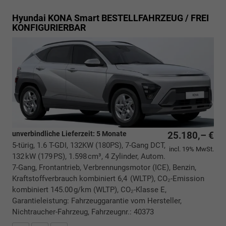
Hyundai KONA
Smart BESTELLFAHRZEUG / FREI
KONFIGURIERBAR
unverbindliche Lieferzeit:
5 Monate
25.180,– €
5-türig, 1.6 T-GDI, 132KW (180PS), 7-Gang DCT,
incl. 19% MwSt.
132 kW (179 PS), 1.598 cm³, 4 Zylinder, Autom.
7-Gang, Frontantrieb, Verbrennungsmotor (ICE), Benzin,
Kraftstoffverbrauch kombiniert 6,4 (WLTP), CO₂-Emission
kombiniert 145.00 g/km (WLTP), CO₂-Klasse E,
Garantieleistung: Fahrzeuggarantie vom Hersteller,
Nichtraucher-Fahrzeug, Fahrzeugnr.: 40373