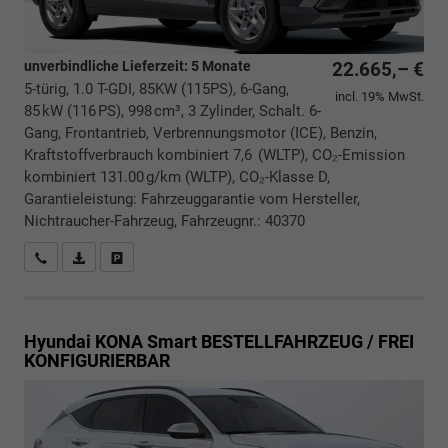
unverbindliche Lieferzeit:
5 Monate
22.665,– €
5-türig, 1.0 T-GDI, 85KW (115PS), 6-Gang,
incl. 19% MwSt.
85 kW (116 PS), 998 cm³, 3 Zylinder, Schalt. 6-
Gang, Frontantrieb, Verbrennungsmotor (ICE), Benzin,
Kraftstoffverbrauch kombiniert 7,6 (WLTP), CO₂-Emission
kombiniert 131.00 g/km (WLTP), CO₂-Klasse D,
Garantieleistung: Fahrzeuggarantie vom Hersteller,
Nichtraucher-Fahrzeug, Fahrzeugnr.: 40370
Rückrufbitte absenden
PDF-Datei, Fahrzeugexposé drucken
Drucken, parken oder vergleichen
Hyundai KONA
Smart BESTELLFAHRZEUG / FREI
KONFIGURIERBAR