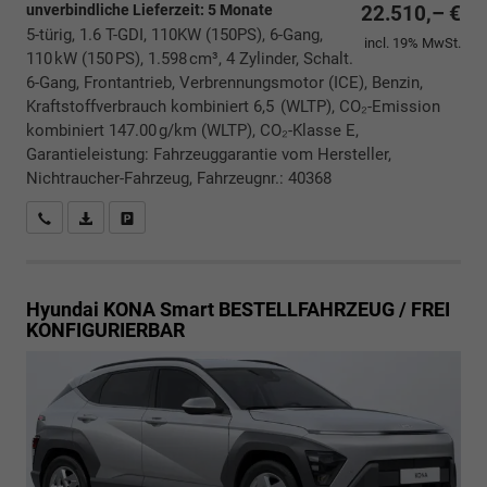
unverbindliche Lieferzeit:
5 Monate
22.510,– €
5-türig, 1.6 T-GDI, 110KW (150PS), 6-Gang,
incl. 19% MwSt.
110 kW (150 PS), 1.598 cm³, 4 Zylinder, Schalt.
6-Gang, Frontantrieb, Verbrennungsmotor (ICE), Benzin,
Kraftstoffverbrauch kombiniert 6,5 (WLTP), CO₂-Emission
kombiniert 147.00 g/km (WLTP), CO₂-Klasse E,
Garantieleistung: Fahrzeuggarantie vom Hersteller,
Nichtraucher-Fahrzeug, Fahrzeugnr.: 40368
Rückrufbitte absenden
PDF-Datei, Fahrzeugexposé drucken
Drucken, parken oder vergleichen
Hyundai KONA
Smart BESTELLFAHRZEUG / FREI
KONFIGURIERBAR