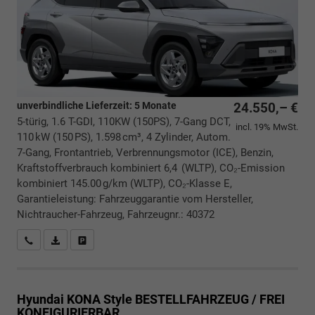
unverbindliche Lieferzeit:
5 Monate
24.550,– €
5-türig, 1.6 T-GDI, 110KW (150PS), 7-Gang DCT,
incl. 19% MwSt.
110 kW (150 PS), 1.598 cm³, 4 Zylinder, Autom.
7-Gang, Frontantrieb, Verbrennungsmotor (ICE), Benzin,
Kraftstoffverbrauch kombiniert 6,4 (WLTP), CO₂-Emission
kombiniert 145.00 g/km (WLTP), CO₂-Klasse E,
Garantieleistung: Fahrzeuggarantie vom Hersteller,
Nichtraucher-Fahrzeug, Fahrzeugnr.: 40372
Rückrufbitte absenden
PDF-Datei, Fahrzeugexposé drucken
Drucken, parken oder vergleichen
Hyundai KONA
Style BESTELLFAHRZEUG / FREI
KONFIGURIERBAR