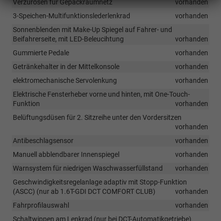
Verzurösen für Gepäckraumnetz
vorhanden
3-Speichen-Multifunktionslederlenkrad
vorhanden
Sonnenblenden mit Make-Up Spiegel auf Fahrer- und
Beifahrerseite, mit LED-Beleucihtung
vorhanden
Gummierte Pedale
vorhanden
Getränkehalter in der Mittelkonsole
vorhanden
elektromechanische Servolenkung
vorhanden
Elektrische Fensterheber vorne und hinten, mit One-Touch-
Funktion
vorhanden
Belüftungsdüsen für 2. Sitzreihe unter den Vordersitzen
vorhanden
Antibeschlagsensor
vorhanden
Manuell abblendbarer Innenspiegel
vorhanden
Warnsystem für niedrigen Waschwasserfüllstand
vorhanden
Geschwindigkeitsregelanlage adaptiv mit Stopp-Funktion
(ASCC) (nur ab 1.6T-GDI DCT COMFORT CLUB)
vorhanden
Fahrprofilauswahl
vorhanden
Schaltwippen am Lenkrad (nur bei DCT-Automatikgetriebe)