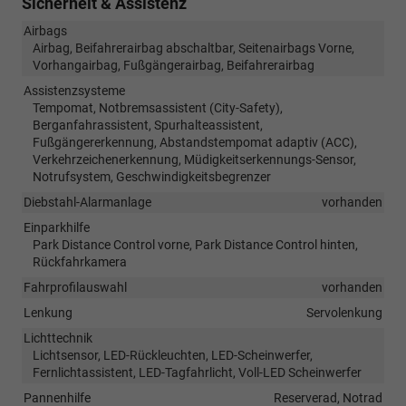
Sicherheit & Assistenz
Airbags
Airbag, Beifahrerairbag abschaltbar, Seitenairbags Vorne,
Vorhangairbag, Fußgängerairbag, Beifahrerairbag
Assistenzsysteme
Tempomat, Notbremsassistent (City-Safety),
Berganfahrassistent, Spurhalteassistent,
Fußgängererkennung, Abstandstempomat adaptiv (ACC),
Verkehrzeichenerkennung, Müdigkeitserkennungs-Sensor,
Notrufsystem, Geschwindigkeitsbegrenzer
Diebstahl-Alarmanlage
vorhanden
Einparkhilfe
Park Distance Control vorne, Park Distance Control hinten,
Rückfahrkamera
Fahrprofilauswahl
vorhanden
Lenkung
Servolenkung
Lichttechnik
Lichtsensor, LED-Rückleuchten, LED-Scheinwerfer,
Fernlichtassistent, LED-Tagfahrlicht, Voll-LED Scheinwerfer
Pannenhilfe
Reserverad, Notrad