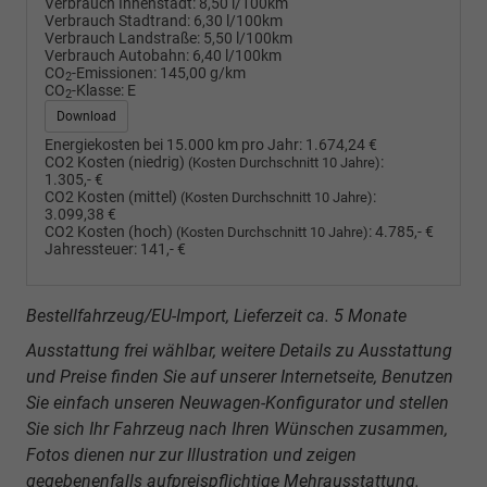
Verbrauch Innenstadt:
8,50 l/100km
Verbrauch Stadtrand:
6,30 l/100km
Verbrauch Landstraße:
5,50 l/100km
Verbrauch Autobahn:
6,40 l/100km
CO
-Emissionen:
145,00 g/km
2
CO
-Klasse:
E
2
Download
Energiekosten bei 15.000 km pro Jahr:
1.674,24 €
CO2 Kosten (niedrig)
:
(Kosten Durchschnitt 10 Jahre)
1.305,- €
CO2 Kosten (mittel)
:
(Kosten Durchschnitt 10 Jahre)
3.099,38 €
CO2 Kosten (hoch)
:
4.785,- €
(Kosten Durchschnitt 10 Jahre)
Jahressteuer:
141,- €
Bestellfahrzeug/EU-Import, Lieferzeit ca. 5 Monate
Ausstattung frei wählbar, weitere Details zu Ausstattung
und Preise finden Sie auf unserer Internetseite, Benutzen
Sie einfach unseren Neuwagen-Konfigurator und stellen
Sie sich Ihr Fahrzeug nach Ihren Wünschen zusammen,
Fotos dienen nur zur Illustration und zeigen
gegebenenfalls aufpreispflichtige Mehrausstattung.