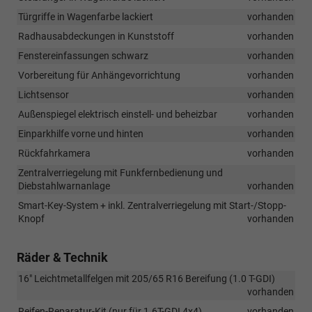
Türgriffe in Wagenfarbe lackiert
vorhanden
Radhausabdeckungen in Kunststoff
vorhanden
Fenstereinfassungen schwarz
vorhanden
Vorbereitung für Anhängevorrichtung
vorhanden
Lichtsensor
vorhanden
Außenspiegel elektrisch einstell- und beheizbar
vorhanden
Einparkhilfe vorne und hinten
vorhanden
Rückfahrkamera
vorhanden
Zentralverriegelung mit Funkfernbedienung und
Diebstahlwarnanlage
vorhanden
Smart-Key-System + inkl. Zentralverriegelung mit Start-/Stopp-
Knopf
vorhanden
Räder & Technik
16" Leichtmetallfelgen mit 205/65 R16 Bereifung (1.0 T-GDI)
vorhanden
Reifen-Reparatur-Kit (nur für 1.6T-GDI 4x4)
vorhanden