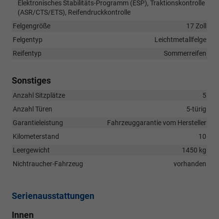
Elektronisches Stabilitäts-Programm (ESP), Traktionskontrolle
(ASR/CTS/ETS), Reifendruckkontrolle
Felgengröße
17 Zoll
Felgentyp
Leichtmetallfelge
Reifentyp
Sommerreifen
Sonstiges
Anzahl Sitzplätze
5
Anzahl Türen
5-türig
Garantieleistung
Fahrzeuggarantie vom Hersteller
Kilometerstand
10
Leergewicht
1450 kg
Nichtraucher-Fahrzeug
vorhanden
Serienausstattungen
Innen