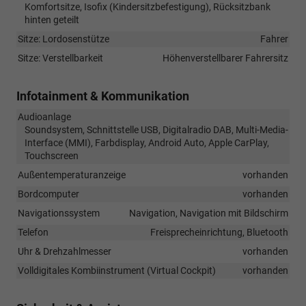
Komfortsitze, Isofix (Kindersitzbefestigung), Rücksitzbank
hinten geteilt
Sitze: Lordosenstütze
Fahrer
Sitze: Verstellbarkeit
Höhenverstellbarer Fahrersitz
Infotainment & Kommunikation
Audioanlage
Soundsystem, Schnittstelle USB, Digitalradio DAB, Multi-Media-
Interface (MMI), Farbdisplay, Android Auto, Apple CarPlay,
Touchscreen
Außentemperaturanzeige
vorhanden
Bordcomputer
vorhanden
Navigationssystem
Navigation, Navigation mit Bildschirm
Telefon
Freisprecheinrichtung, Bluetooth
Uhr & Drehzahlmesser
vorhanden
Volldigitales Kombiinstrument (Virtual Cockpit)
vorhanden