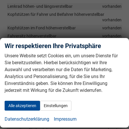
Lenkrad höhen- und längsverstellbar
vorhanden
Kopfstützen für Fahrer und Beifahrer höhenverstellbar
vorhanden
Kopfstützen im Fond höhenverstellbar
vorhanden
Fahrersitz höhenverstellbar
vorhanden
Fahrersitz mit elektrisch einstellbarer Zwei-Wege-
Wir respektieren Ihre Privatsphäre
Lendenwirbelstütze
vorhanden
Unsere Website setzt Cookies ein, um unsere Dienste für
Rücksitzlehne (2. Sitzreihe) geteilt umklappbar
vorhanden
Sie bereitzustellen. Hierbei berücksichtigen wir Ihre
Mittelarmlehne hinten
vorhanden
Auswahl und verarbeiten nur die Daten für Marketing,
Türinnengriffe schwarz
vorhanden
Analytics und Personalisierung, für die Sie uns Ihr
LED-Innenraumbeleuchtung vorne
vorhanden
Einverständnis geben. Sie können Ihre Einwilligung
jederzeit mit Wirkung für die Zukunft widerrufen.
LED-Innenraumbeleuchtung hinten
vorhanden
LED-Gepäckraumbeleuchtung
vorhanden
Alle akzeptieren
Einstellungen
Mittelarmlehne vorn mit Ablagefach
vorhanden
Variabler Gepäckraumboden
vorhanden
Datenschutzerklärung
Impressum
Gepäckraumnetz
vorhanden