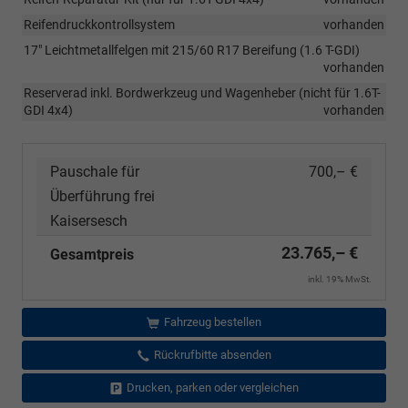
Reifendruckkontrollsystem
vorhanden
17" Leichtmetallfelgen mit 215/60 R17 Bereifung (1.6 T-GDI)
vorhanden
Reserverad inkl. Bordwerkzeug und Wagenheber (nicht für 1.6T-
GDI 4x4)
vorhanden
Pauschale für
700,– €
Überführung frei
Kaisersesch
23.765,– €
Gesamtpreis
inkl. 19% MwSt.
Fahrzeug bestellen
Rückrufbitte absenden
Drucken, parken oder vergleichen