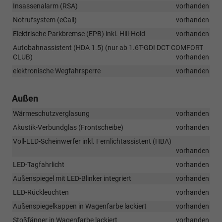
Insassenalarm (RSA)
vorhanden
Notrufsystem (eCall)
vorhanden
Elektrische Parkbremse (EPB) inkl. Hill-Hold
vorhanden
Autobahnassistent (HDA 1.5) (nur ab 1.6T-GDI DCT COMFORT
CLUB)
vorhanden
elektronische Wegfahrsperre
vorhanden
Außen
Wärmeschutzverglasung
vorhanden
Akustik-Verbundglas (Frontscheibe)
vorhanden
Voll-LED-Scheinwerfer inkl. Fernlichtassistent (HBA)
vorhanden
LED-Tagfahrlicht
vorhanden
Außenspiegel mit LED-Blinker integriert
vorhanden
LED-Rückleuchten
vorhanden
Außenspiegelkappen in Wagenfarbe lackiert
vorhanden
Stoßfänger in Wagenfarbe lackiert
vorhanden