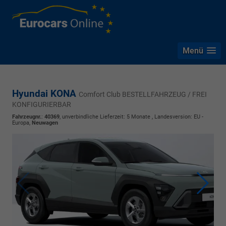
Menü
Hyundai KONA
Comfort Club BESTELLFAHRZEUG / FREI
KONFIGURIERBAR
Fahrzeugnr.
:
40369
, unverbindliche Lieferzeit:
5 Monate
, Landesversion: EU -
Europa,
Neuwagen