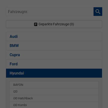
Fahrzeugnr.
Geparkte Fahrzeuge (
0
)
Audi
BMW
Cupra
Ford
Hyundai
BAYON
i20
i30 Hatchback
i30 Kombi