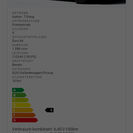
GETRIEBE
Autom. 7-Gang
ANTRIEBSACHSE
Frontantrieb
ZYLINDER
4
SCHADSTOFFKLASSE
Euro 6d
HUBRAUM
1.598 ccm
LEISTUNG
110 kW (150 PS)
KRAFTSTOFF
Benzin
KATEGORIE
SUV/Geländewagen/Pickup
KILOMETERSTAND
10 km
Verbrauch kombiniert:
6,40 l/100km