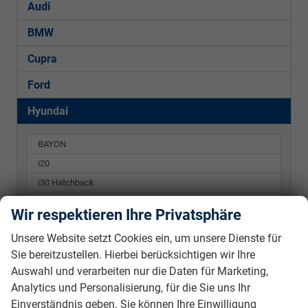
Audi
BMW
Cupra
Ford
Hyundai
BAYON
i20
i30 Hatchback
i30 Kombi
Wir respektieren Ihre Privatsphäre
KONA
Unsere Website setzt Cookies ein, um unsere Dienste für
Kia
Sie bereitzustellen. Hierbei berücksichtigen wir Ihre
Auswahl und verarbeiten nur die Daten für Marketing,
Mercedes-Benz
Analytics und Personalisierung, für die Sie uns Ihr
Einverständnis geben. Sie können Ihre Einwilligung
Peugeot