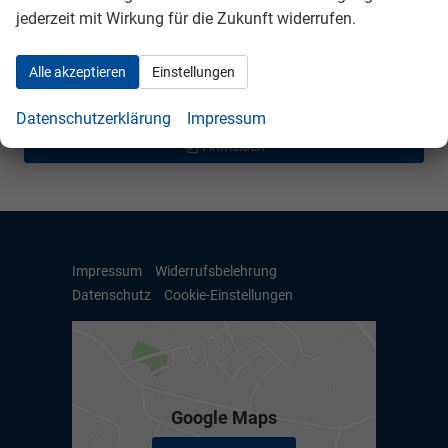
jederzeit mit Wirkung für die Zukunft widerrufen.
Seat
Skoda
Alle akzeptieren
Einstellungen
VW
Datenschutzerklärung
Impressum
Anmelden
Impressum
Widerrufsbelehrung
Datenschutz
Cookie-Einstellungen
Google Maps