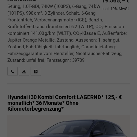
19.565,– €
5-türig, 1.0T-GDI, 74KW (100PS), 6-Gang, 74 kW
incl. 19% MwSt.
(101 PS), 998 cm³, 3 Zylinder, Schalt. 6-Gang,
Frontantrieb, Verbrennungsmotor (ICE), Benzin,
Kraftstoffverbrauch kombiniert 6,2 (WLTP), CO₂-Emission
kombiniert 141.00 g/km (WLTP), CO₂-Klasse E, Außenfarbe:
Jupiter Orange Metallic, Zustand, Aussehen: 1, sehr gut,
Zustand, Fahrfähigkeit: fahrtauglich, Garantieleistung:
Fahrzeuggarantie vom Hersteller, Nichtraucher-Fahrzeug,
Zustand: unfallfrei, Fahrzeugnr.: 39709
Rückrufbitte absenden
PDF-Datei, Fahrzeugexposé drucken
Drucken, parken oder vergleichen
Hyundai i30 Kombi
Comfort LAGERND* 125,- €
monatlich* 36 Monate* Ohne
Kilometerbegrenzung*