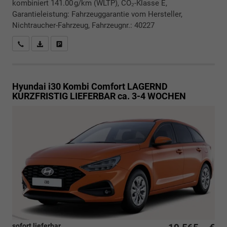
kombiniert 141.00 g/km (WLTP), CO₂-Klasse E,
Garantieleistung: Fahrzeuggarantie vom Hersteller,
Nichtraucher-Fahrzeug, Fahrzeugnr.: 40227
Rückrufbitte absenden
PDF-Datei, Fahrzeugexposé drucken
Drucken, parken oder vergleichen
Hyundai i30 Kombi
Comfort LAGERND
KURZFRISTIG LIEFERBAR ca. 3-4 WOCHEN
sofort lieferbar