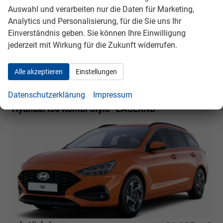
Frontantrieb, Verbrennungsmotor (ICE), Benzin,
Auswahl und verarbeiten nur die Daten für Marketing,
Kraftstoffverbrauch kombiniert 6,2 (WLTP), CO₂-Emission
Analytics und Personalisierung, für die Sie uns Ihr
kombiniert 141.00 g/km (WLTP), CO₂-Klasse E,
Einverständnis geben. Sie können Ihre Einwilligung
Garantieleistung: Fahrzeuggarantie vom Hersteller,
jederzeit mit Wirkung für die Zukunft widerrufen.
Nichtraucher-Fahrzeug, Fahrzeugnr.: 40295
Rückrufbitte absenden
PDF-Datei, Fahrzeugexposé drucken
Drucken, parken oder vergleichen
Alle akzeptieren
Einstellungen
Datenschutzerklärung
Impressum
Hyundai i30 Kombi
Style *LAGERND*