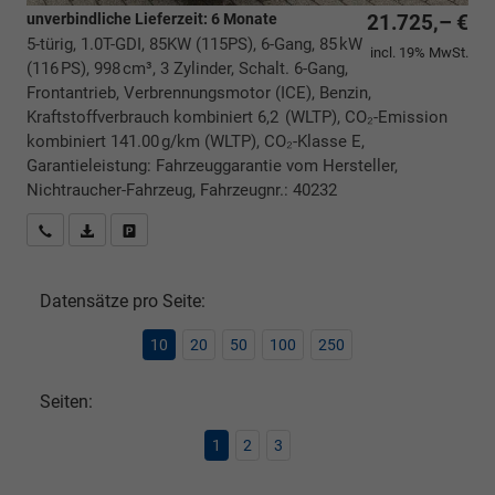
unverbindliche Lieferzeit:
6 Monate
21.725,– €
5-türig, 1.0T-GDI, 85KW (115PS), 6-Gang, 85 kW
incl. 19% MwSt.
(116 PS), 998 cm³, 3 Zylinder, Schalt. 6-Gang,
Frontantrieb, Verbrennungsmotor (ICE), Benzin,
Kraftstoffverbrauch kombiniert 6,2 (WLTP), CO₂-Emission
kombiniert 141.00 g/km (WLTP), CO₂-Klasse E,
Garantieleistung: Fahrzeuggarantie vom Hersteller,
Nichtraucher-Fahrzeug, Fahrzeugnr.: 40232
Rückrufbitte absenden
PDF-Datei, Fahrzeugexposé drucken
Drucken, parken oder vergleichen
Datensätze pro Seite:
10
20
50
100
250
Seiten:
1
2
3