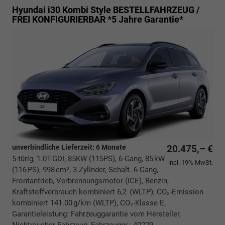
Hyundai i30 Kombi
Style BESTELLFAHRZEUG /
FREI KONFIGURIERBAR *5 Jahre Garantie*
unverbindliche Lieferzeit:
6 Monate
20.475,– €
5-türig, 1.0T-GDI, 85KW (115PS), 6-Gang, 85 kW
incl. 19% MwSt.
(116 PS), 998 cm³, 3 Zylinder, Schalt. 6-Gang,
Frontantrieb, Verbrennungsmotor (ICE), Benzin,
Kraftstoffverbrauch kombiniert 6,2 (WLTP), CO₂-Emission
kombiniert 141.00 g/km (WLTP), CO₂-Klasse E,
Garantieleistung: Fahrzeuggarantie vom Hersteller,
Nichtraucher-Fahrzeug, Fahrzeugnr.: 40229