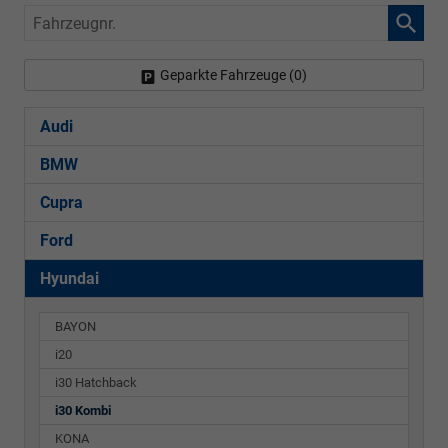
Fahrzeugnr.
Geparkte Fahrzeuge (
0
)
Audi
BMW
Cupra
Ford
Hyundai
BAYON
i20
i30 Hatchback
i30 Kombi
KONA