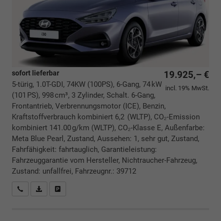
sofort lieferbar
19.925,– €
5-türig, 1.0T-GDI, 74KW (100PS), 6-Gang, 74 kW
incl. 19% MwSt.
(101 PS), 998 cm³, 3 Zylinder, Schalt. 6-Gang,
Frontantrieb, Verbrennungsmotor (ICE), Benzin,
Kraftstoffverbrauch kombiniert 6,2 (WLTP), CO₂-Emission
kombiniert 141.00 g/km (WLTP), CO₂-Klasse E, Außenfarbe:
Meta Blue Pearl, Zustand, Aussehen: 1, sehr gut, Zustand,
Fahrfähigkeit: fahrtauglich, Garantieleistung:
Fahrzeuggarantie vom Hersteller, Nichtraucher-Fahrzeug,
Zustand: unfallfrei, Fahrzeugnr.: 39712
Rückrufbitte absenden
PDF-Datei, Fahrzeugexposé drucken
Drucken, parken oder vergleichen