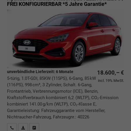
FREI KONFIGURIERBAR *5 Jahre Garantie*
unverbindliche Lieferzeit:
6 Monate
18.600,– €
5-türig, 1.0T-GDI, 85KW (115PS), 6-Gang, 85 kW
incl. 19% MwSt.
(116 PS), 998 cm³, 3 Zylinder, Schalt. 6-Gang,
Frontantrieb, Verbrennungsmotor (ICE), Benzin,
Kraftstoffverbrauch kombiniert 6,2 (WLTP), CO₂-Emission
kombiniert 141.00 g/km (WLTP), CO₂-Klasse E,
Garantieleistung: Fahrzeuggarantie vom Hersteller,
Nichtraucher-Fahrzeug, Fahrzeugnr.: 40226
Rückrufbitte absenden
PDF-Datei, Fahrzeugexposé drucken
Drucken, parken oder vergleichen