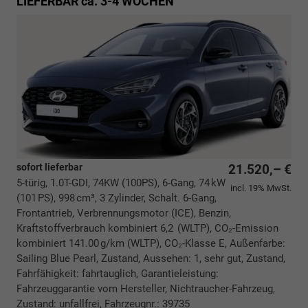
LIEFERBAR ca. 3-4 WOCHEN
sofort lieferbar
21.520,– €
5-türig, 1.0T-GDI, 74KW (100PS), 6-Gang, 74 kW
incl. 19% MwSt.
(101 PS), 998 cm³, 3 Zylinder, Schalt. 6-Gang,
Frontantrieb, Verbrennungsmotor (ICE), Benzin,
Kraftstoffverbrauch kombiniert 6,2 (WLTP), CO₂-Emission
kombiniert 141.00 g/km (WLTP), CO₂-Klasse E, Außenfarbe:
Sailing Blue Pearl, Zustand, Aussehen: 1, sehr gut, Zustand,
Fahrfähigkeit: fahrtauglich, Garantieleistung:
Fahrzeuggarantie vom Hersteller, Nichtraucher-Fahrzeug,
Zustand: unfallfrei, Fahrzeugnr.: 39735