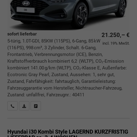
sofort lieferbar
21.250,– €
5-türig, 1.0T-GDI, 85KW (115PS), 6-Gang, 85 kW
incl. 19% MwSt.
(116 PS), 998 cm³, 3 Zylinder, Schalt. 6-Gang,
Frontantrieb, Verbrennungsmotor (ICE), Benzin,
Kraftstoffverbrauch kombiniert 6,2 (WLTP), CO₂-Emission
kombiniert 141.00 g/km (WLTP), CO₂-Klasse E, Außenfarbe:
Ecotronic Gray Pearl, Zustand, Aussehen: 1, sehr gut,
Zustand, Fahrfähigkeit: fahrtauglich, Garantieleistung:
Fahrzeuggarantie vom Hersteller, Nichtraucher-Fahrzeug,
Zustand: unfallfrei, Fahrzeugnr.: 40411
Rückrufbitte absenden
PDF-Datei, Fahrzeugexposé drucken
Drucken, parken oder vergleichen
Hyundai i30 Kombi
Style LAGERND KURZFRISTIG