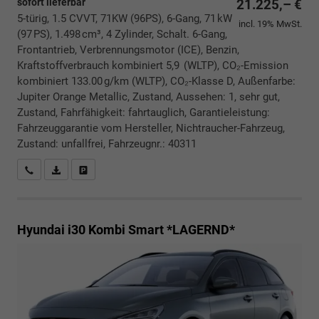
sofort lieferbar
21.225,– €
5-türig, 1.5 CVVT, 71KW (96PS), 6-Gang, 71 kW
incl. 19% MwSt.
(97 PS), 1.498 cm³, 4 Zylinder, Schalt. 6-Gang,
Frontantrieb, Verbrennungsmotor (ICE), Benzin,
Kraftstoffverbrauch kombiniert 5,9 (WLTP), CO₂-Emission
kombiniert 133.00 g/km (WLTP), CO₂-Klasse D, Außenfarbe:
Jupiter Orange Metallic, Zustand, Aussehen: 1, sehr gut,
Zustand, Fahrfähigkeit: fahrtauglich, Garantieleistung:
Fahrzeuggarantie vom Hersteller, Nichtraucher-Fahrzeug,
Zustand: unfallfrei, Fahrzeugnr.: 40311
Rückrufbitte absenden
PDF-Datei, Fahrzeugexposé drucken
Drucken, parken oder vergleichen
Hyundai i30 Kombi
Smart *LAGERND*