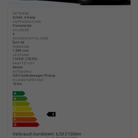
GETRIEBE
Schalt. 6-Gang
ANTRIEBSACHSE
Frontantrieb
ZYLINDER
4
SCHADSTOFFKLASSE
Euro 6d
HUBRAUM
1.598 ccm
LEISTUNG
110 kW (150 PS)
KRAFTSTOFF
Benzin
KATEGORIE
SUV/Geländewagen/Pickup
KILOMETERSTAND
10 km
Verbrauch kombiniert:
6,50 l/100km