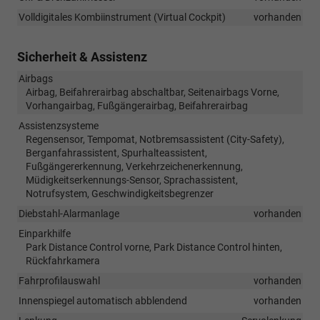
Volldigitales Kombiinstrument (Virtual Cockpit)
vorhanden
Sicherheit & Assistenz
Airbags
Airbag, Beifahrerairbag abschaltbar, Seitenairbags Vorne,
Vorhangairbag, Fußgängerairbag, Beifahrerairbag
Assistenzsysteme
Regensensor, Tempomat, Notbremsassistent (City-Safety),
Berganfahrassistent, Spurhalteassistent,
Fußgängererkennung, Verkehrzeichenerkennung,
Müdigkeitserkennungs-Sensor, Sprachassistent,
Notrufsystem, Geschwindigkeitsbegrenzer
Diebstahl-Alarmanlage
vorhanden
Einparkhilfe
Park Distance Control vorne, Park Distance Control hinten,
Rückfahrkamera
Fahrprofilauswahl
vorhanden
Innenspiegel automatisch abblendend
vorhanden