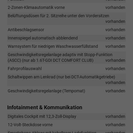
2-Zonen-Klimaautomatik vorne
vorhanden
Belüftungsdüsen für 2. Sitzreihe unter den Vordersitzen
vorhanden
Antibeschlagsensor
vorhanden
Innenspiegel automatisch abblendend
vorhanden
Warnsystem für niedrigen Waschwasserfüllstand
vorhanden
Geschwindigkeitsregelanlage adaptiv mit Stopp-Funktion
(ASCC) (nur ab 1.6T-GDI DCT COMFORT CLUB)
vorhanden
Fahrprofilauswahl
vorhanden
Schaltwippen am Lenkrad (nur bei DCT-Automatikgetriebe)
vorhanden
Geschwindigkeitsregelanlage (Tempomat)
vorhanden
Infotainment & Kommunikation
Digitales Cockpit mit 12,3-Zoll-Display
vorhanden
12-Volt-Steckdose vorne
vorhanden
Smartphone-Ablage mit kabelloser Ladefunktion
vorhanden