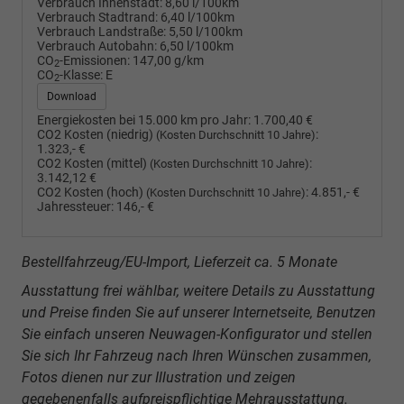
Verbrauch Innenstadt:
8,60 l/100km
Verbrauch Stadtrand:
6,40 l/100km
Verbrauch Landstraße:
5,50 l/100km
Verbrauch Autobahn:
6,50 l/100km
CO
-Emissionen:
147,00 g/km
2
CO
-Klasse:
E
2
Download
Energiekosten bei 15.000 km pro Jahr:
1.700,40 €
CO2 Kosten (niedrig)
:
(Kosten Durchschnitt 10 Jahre)
1.323,- €
CO2 Kosten (mittel)
:
(Kosten Durchschnitt 10 Jahre)
3.142,12 €
CO2 Kosten (hoch)
:
4.851,- €
(Kosten Durchschnitt 10 Jahre)
Jahressteuer:
146,- €
Bestellfahrzeug/EU-Import, Lieferzeit ca. 5 Monate
Ausstattung frei wählbar, weitere Details zu Ausstattung
und Preise finden Sie auf unserer Internetseite, Benutzen
Sie einfach unseren Neuwagen-Konfigurator und stellen
Sie sich Ihr Fahrzeug nach Ihren Wünschen zusammen,
Fotos dienen nur zur Illustration und zeigen
gegebenenfalls aufpreispflichtige Mehrausstattung.