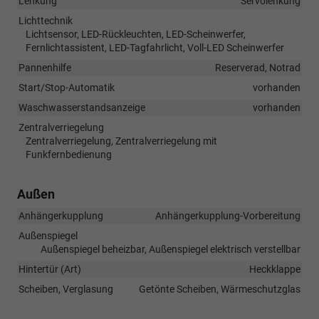
Lenkung
Servolenkung
Lichttechnik
Lichtsensor, LED-Rückleuchten, LED-Scheinwerfer,
Fernlichtassistent, LED-Tagfahrlicht, Voll-LED Scheinwerfer
Pannenhilfe
Reserverad, Notrad
Start/Stop-Automatik
vorhanden
Waschwasserstandsanzeige
vorhanden
Zentralverriegelung
Zentralverriegelung, Zentralverriegelung mit
Funkfernbedienung
Außen
Anhängerkupplung
Anhängerkupplung-Vorbereitung
Außenspiegel
Außenspiegel beheizbar, Außenspiegel elektrisch verstellbar
Hintertür (Art)
Heckklappe
Scheiben, Verglasung
Getönte Scheiben, Wärmeschutzglas