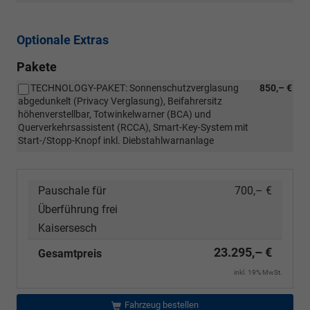
Optionale Extras
Pakete
TECHNOLOGY-PAKET: Sonnenschutzverglasung
850,– €
abgedunkelt (Privacy Verglasung), Beifahrersitz
höhenverstellbar, Totwinkelwarner (BCA) und
Querverkehrsassistent (RCCA), Smart-Key-System mit
Start-/Stopp-Knopf inkl. Diebstahlwarnanlage
Pauschale für
700,– €
Überführung frei
Kaisersesch
23.295,– €
Gesamtpreis
inkl. 19% MwSt.
Fahrzeug bestellen