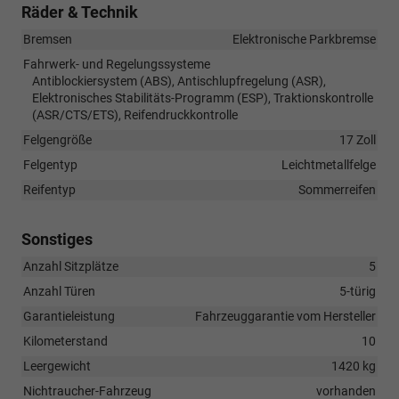
Räder & Technik
Bremsen
Elektronische Parkbremse
Fahrwerk- und Regelungssysteme
Antiblockiersystem (ABS), Antischlupfregelung (ASR),
Elektronisches Stabilitäts-Programm (ESP), Traktionskontrolle
(ASR/CTS/ETS), Reifendruckkontrolle
Felgengröße
17 Zoll
Felgentyp
Leichtmetallfelge
Reifentyp
Sommerreifen
Sonstiges
Anzahl Sitzplätze
5
Anzahl Türen
5-türig
Garantieleistung
Fahrzeuggarantie vom Hersteller
Kilometerstand
10
Leergewicht
1420 kg
Nichtraucher-Fahrzeug
vorhanden