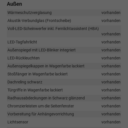
Außen
Wärmeschutzverglasung
vorhanden
Akustik-Verbundglas (Frontscheibe)
vorhanden
Voll-LED-Scheinwerfer inkl. Fernlichtassistent (HBA)
vorhanden
LED-Tagfahrlicht
vorhanden
Außenspiegel mit LED-Blinker integriert
vorhanden
LED-Rückleuchten
vorhanden
Außenspiegelkappen in Wagenfarbe lackiert
vorhanden
Stoßfänger in Wagenfarbe lackiert
vorhanden
Dachreling schwarz
vorhanden
Türgriffe in Wagenfarbe lackiert
vorhanden
Radhausabdeckungen in Schwarz glänzend
vorhanden
Chromzierleisten um die Seitenfenster
vorhanden
Vorbereitung für Anhängevorrichtung
vorhanden
Lichtsensor
vorhanden