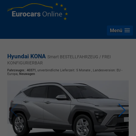
Menü
Hyundai KONA
Smart BESTELLFAHRZEUG / FREI
KONFIGURIERBAR
Fahrzeugnr.
:
40371
, unverbindliche Lieferzeit:
5 Monate
, Landesversion: EU -
Europa,
Neuwagen