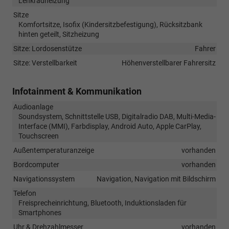
Lenkradheizung
Sitze
Komfortsitze, Isofix (Kindersitzbefestigung), Rücksitzbank
hinten geteilt, Sitzheizung
Sitze: Lordosenstütze
Fahrer
Sitze: Verstellbarkeit
Höhenverstellbarer Fahrersitz
Infotainment & Kommunikation
Audioanlage
Soundsystem, Schnittstelle USB, Digitalradio DAB, Multi-Media-
Interface (MMI), Farbdisplay, Android Auto, Apple CarPlay,
Touchscreen
Außentemperaturanzeige
vorhanden
Bordcomputer
vorhanden
Navigationssystem
Navigation, Navigation mit Bildschirm
Telefon
Freisprecheinrichtung, Bluetooth, Induktionsladen für
Smartphones
Uhr & Drehzahlmesser
vorhanden