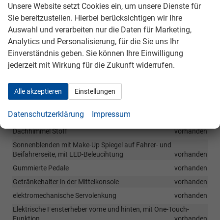
Unsere Website setzt Cookies ein, um unsere Dienste für
LED-Innenraumbeleuchtung vorne
vorhanden
Sie bereitzustellen. Hierbei berücksichtigen wir Ihre
LED-Innenraumbeleuchtung hinten
vorhanden
Auswahl und verarbeiten nur die Daten für Marketing,
LED-Gepäckraumbeleuchtung
vorhanden
Analytics und Personalisierung, für die Sie uns Ihr
Mittelarmlehne vorn mit Ablagefach
vorhanden
Einverständnis geben. Sie können Ihre Einwilligung
Variabler Gepäckraumboden
vorhanden
jederzeit mit Wirkung für die Zukunft widerrufen.
Gepäckraumnetz
vorhanden
Verzurösen für Gepäckraumnetz
vorhanden
Alle akzeptieren
Einstellungen
3-Speichen-Multifunktionslederlenkrad
vorhanden
Datenschutzerklärung
Impressum
Lenkradheizung
vorhanden
Dachhimmel Stoff
vorhanden
Sonnenblenden mit Make-Up Spiegel auf Fahrer- und
Beifahrerseite, mit LED-Beleucihtung
vorhanden
Gummierte Pedale
vorhanden
Getränkehalter in der Mittelkonsole
vorhanden
elektromechanische Servolenkung
vorhanden
Elektrische Fensterheber vorne und hinten, mit One-Touch-
Funktion
vorhanden