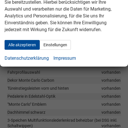
Sie bereitzustellen. Hierbei berücksichtigen wir Ihre
vorhanden
Auswahl und verarbeiten nur die Daten für Marketing,
Netzprogramm und Verzurösen im Gepäckraum
vorhanden
Analytics und Personalisierung, für die Sie uns Ihr
LED-Ambientebeleuchtung im Innenraum in Weiß oder Rot
Einverständnis geben. Sie können Ihre Einwilligung
vorhanden
jederzeit mit Wirkung für die Zukunft widerrufen.
Innenspiegel mit Abblendautomatik
vorhanden
Fußmatten vorne und hinten
vorhanden
Alle akzeptieren
Einstellungen
Mittelarmlehne hinten
vorhanden
Handbremshebelgriff in Leder
vorhanden
Datenschutzerklärung
Impressum
CLIMATRONIC - 2-Zonen Klimaautomatik
vorhanden
Fahrprofilauswahl
vorhanden
Dekor Monte Carlo Carbon
vorhanden
Türeinstiegsleisten vorn und hinten
vorhanden
Pedalerie in Edelstahl-Optik
vorhanden
"Monte Carlo" Emblem
vorhanden
Dachhimmel schwarz
vorhanden
3-Speichen Multifunktionslederlenkrad beheizbar (bei DSG inkl.
Schaltwippen)
vorhanden