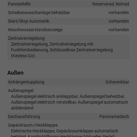
Pannenhilfe
Reserverad, Notrad
Scheibenwaschanlage beheizbar
vorhanden
Start/Stop-Automatik
vorhanden
Waschwasserstandsanzeige
vorhanden
Zentralverriegelung
Zentralverriegelung, Zentralverriegelung mit
Funkfernbedienung, Schlüssellose Zentralverriegelung
(Keyless Go)
Außen
Anhängerkupplung
Schwenkbar
Außenspiegel
Außenspiegel elektrisch anklappbar, Außenspiegel beheizbar,
Außenspiegel elektrisch verstellbar, Außenspiegel automatisch
abblendend
Dachausführung
Panoramadach
Gepäckraum-/Heckklappe
Elektrische Heckklappe, Gepäckraumklappe automatisch
betätigt, Komfortöffnung Heckklappe (Virtuelles Pedal)