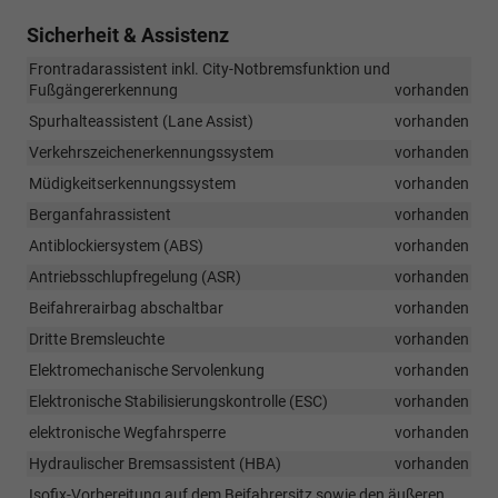
Sicherheit & Assistenz
Frontradarassistent inkl. City-Notbremsfunktion und
Fußgängererkennung
vorhanden
Spurhalteassistent (Lane Assist)
vorhanden
Verkehrszeichenerkennungssystem
vorhanden
Müdigkeitserkennungssystem
vorhanden
Berganfahrassistent
vorhanden
Antiblockiersystem (ABS)
vorhanden
Antriebsschlupfregelung (ASR)
vorhanden
Beifahrerairbag abschaltbar
vorhanden
Dritte Bremsleuchte
vorhanden
Elektromechanische Servolenkung
vorhanden
Elektronische Stabilisierungskontrolle (ESC)
vorhanden
elektronische Wegfahrsperre
vorhanden
Hydraulischer Bremsassistent (HBA)
vorhanden
Isofix-Vorbereitung auf dem Beifahrersitz sowie den äußeren