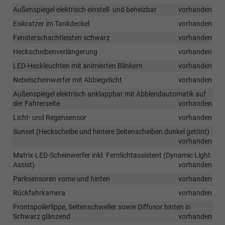
Außenspiegel elektrisch einstell- und beheizbar
vorhanden
Eiskratzer im Tankdeckel
vorhanden
Fensterschachtleisten schwarz
vorhanden
Heckscheibenverlängerung
vorhanden
LED-Heckleuchten mit animierten Blinkern
vorhanden
Nebelscheinwerfer mit Abbiegelicht
vorhanden
Außenspiegel elektrisch anklappbar mit Abblendautomatik auf
der Fahrerseite
vorhanden
Licht- und Regensensor
vorhanden
Sunset (Heckscheibe und hintere Seitenscheiben dunkel getönt)
vorhanden
Matrix-LED-Scheinwerfer inkl. Fernlichtassistent (Dynamic Light
Assist)
vorhanden
Parksensoren vorne und hinten
vorhanden
Rückfahrkamera
vorhanden
Frontspoilerlippe, Seitenschweller sowie Diffusor hinten in
Schwarz glänzend
vorhanden