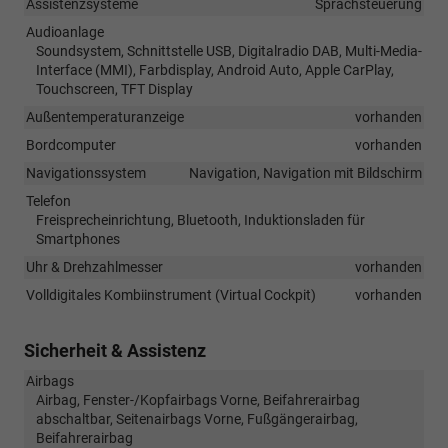
Assistenzsysteme
Sprachsteuerung
Audioanlage
Soundsystem, Schnittstelle USB, Digitalradio DAB, Multi-Media-
Interface (MMI), Farbdisplay, Android Auto, Apple CarPlay,
Touchscreen, TFT Display
Außentemperaturanzeige
vorhanden
Bordcomputer
vorhanden
Navigationssystem
Navigation, Navigation mit Bildschirm
Telefon
Freisprecheinrichtung, Bluetooth, Induktionsladen für
Smartphones
Uhr & Drehzahlmesser
vorhanden
Volldigitales Kombiinstrument (Virtual Cockpit)
vorhanden
Sicherheit & Assistenz
Airbags
Airbag, Fenster-/Kopfairbags Vorne, Beifahrerairbag
abschaltbar, Seitenairbags Vorne, Fußgängerairbag,
Beifahrerairbag