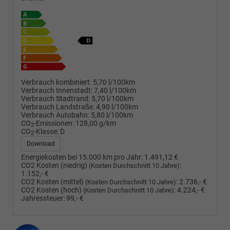
Verbrauch kombiniert:
5,70 l/100km
Verbrauch Innenstadt:
7,40 l/100km
Verbrauch Stadtrand:
5,70 l/100km
Verbrauch Landstraße:
4,90 l/100km
Verbrauch Autobahn:
5,80 l/100km
CO
-Emissionen:
128,00 g/km
2
CO
-Klasse:
D
2
Download
Energiekosten bei 15.000 km pro Jahr:
1.491,12 €
CO2 Kosten (niedrig)
:
(Kosten Durchschnitt 10 Jahre)
1.152,- €
CO2 Kosten (mittel)
:
2.736,- €
(Kosten Durchschnitt 10 Jahre)
CO2 Kosten (hoch)
:
4.224,- €
(Kosten Durchschnitt 10 Jahre)
Jahressteuer:
99,- €