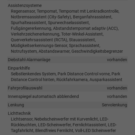
Assistenzsysteme
Regensensor, Tempomat, Tempomat mit Lenkradkontrolle,
Notbremsassistent (City-Safety), Berganfahrassistent,
Spurhalteassistent, Spurwechselassistent,
Fußgängererkennung, Abstandstempomat adaptiv (ACC),
Verkehrzeichenerkennung, Toter-Winkel-Assistent,
Querverkehrsassistent (RCTA), Stauassistent,
Müdigkeitserkennungs-Sensor, Sprachassistent,
Notrufsystem, Abstandswarner, Geschwindigkeitsbegrenzer
Diebstahl-Alarmanlage
vorhanden
Einparkhilfe
Selbstlenkendes System, Park Distance Control vorne, Park
Distance Control hinten, Rückfahrkamera, Ausparkassistent
Fahrprofilauswahl
vorhanden
Innenspiegel automatisch abblendend
vorhanden
Lenkung
Servolenkung
Lichttechnik
Lichtsensor, Nebelscheinwerfer mit Kurvenlicht, LED-
Rückleuchten, LED-Scheinwerfer, Fernlichtassistent, LED-
Tagfahrlicht, Blendfreies Fernlicht, Voll-LED Scheinwerfer