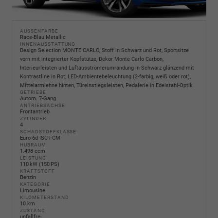
AUSSENFARBE
Race-Blau Metallic
INNENAUSSTATTUNG
Design Selection MONTE CARLO, Stoff in Schwarz und Rot, Sportsitze
vorn mit integrierter Kopfstütze, Dekor Monte Carlo Carbon,
Interieurleisten und Luftausströmerumrandung in Schwarz glänzend mit
Kontrastline in Rot, LED-Ambientebeleuchtung (2-farbig, weiß oder rot),
Mittelarmlehne hinten, Türeinstiegsleisten, Pedalerie in Edelstahl-Optik
GETRIEBE
Autom. 7-Gang
ANTRIEBSACHSE
Frontantrieb
ZYLINDER
4
SCHADSTOFFKLASSE
Euro 6d-ISC-FCM
HUBRAUM
1.498 ccm
LEISTUNG
110 kW (150 PS)
KRAFTSTOFF
Benzin
KATEGORIE
Limousine
KILOMETERSTAND
10 km
ZUSTAND
unfallfrei