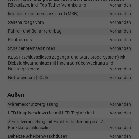
Rücksitzen, inkl. Top-Tether-Verankerung
vorhanden
Multikollisionsbremsassistent (MKB)
vorhanden
Seitenairbags vorn
vorhanden
Fahrer- und Beifahrerairbag
vorhanden
Kopfairbags
vorhanden
Scheibenbremsen hinten
vorhanden
KESSY (schlüsselloses Zugangs- und Start-Stopp-System) inkl.
Diebstahlwarnanlage mit Innenraumüberwachung und
Neigungssensor
vorhanden
Notrufsystem (eCall)
vorhanden
Außen
Wäremeschutzverglasung
vorhanden
LED-Hauptscheinwerfer mit LED-Tagfahrlicht
vorhanden
Zentralverriegelung mit Funkfernbedienung inkl. 2
Funkklappschlüsseln
vorhanden
Beheizte Scheibenwaschdüsen
vorhanden