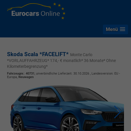
Menü
Skoda Scala *FACELIFT*
Monte Carlo
*VORLAUFFAHRZEUG* 174,- € monatlich* 36 Monate* Ohne
Kilometerbegrenzung*
Fahrzeugnr.
:
40731
, unverbindliche Lieferzeit:
30.10.2026
, Landesversion: EU -
Europa,
Neuwagen