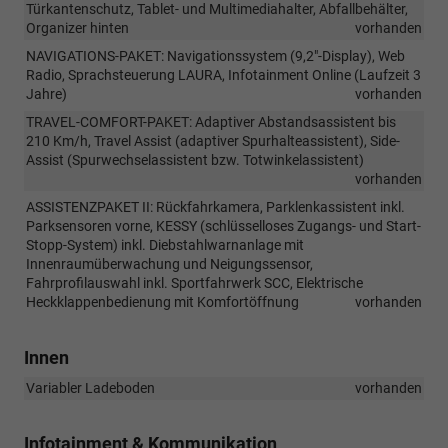
Türkantenschutz, Tablet- und Multimediahalter, Abfallbehälter,
Organizer hinten
vorhanden
NAVIGATIONS-PAKET: Navigationssystem (9,2"-Display), Web
Radio, Sprachsteuerung LAURA, Infotainment Online (Laufzeit 3
Jahre)
vorhanden
TRAVEL-COMFORT-PAKET: Adaptiver Abstandsassistent bis
210 Km/h, Travel Assist (adaptiver Spurhalteassistent), Side-
Assist (Spurwechselassistent bzw. Totwinkelassistent)
vorhanden
ASSISTENZPAKET II: Rückfahrkamera, Parklenkassistent inkl.
Parksensoren vorne, KESSY (schlüsselloses Zugangs- und Start-
Stopp-System) inkl. Diebstahlwarnanlage mit
Innenraumüberwachung und Neigungssensor,
Fahrprofilauswahl inkl. Sportfahrwerk SCC, Elektrische
Heckklappenbedienung mit Komfortöffnung
vorhanden
Innen
Variabler Ladeboden
vorhanden
Infotainment & Kommunikation