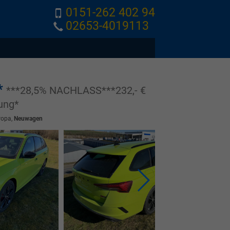
0151-262 402 94
02653-4019113
*
***28,5% NACHLASS***232,- €
ung*
ropa,
Neuwagen