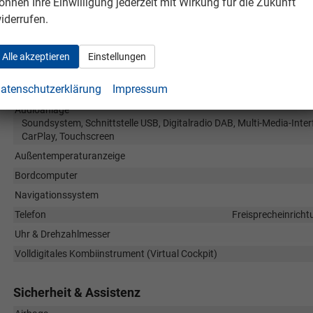
önnen Ihre Einwilligung jederzeit mit Wirkung für die Zukunft
Sitze
Isofix (Kindersitzbefestigung), Rücksitzbank hinten get
iderrufen.
Sitze: Lordosenstütze
Sitze: Verstellbarkeit
Alle akzeptieren
Einstellungen
Infotainment & Kommunikation
atenschutzerklärung
Impressum
Audioanlage
Soundsystem, Schnittstelle USB, Digitalradio DAB, Multi-Media-Inter
CarPlay, Touchscreen
Außentemperaturanzeige
Bordcomputer
Navigationssystem
Telefon
Freisprecheinricht
Uhr & Drehzahlmesser
Volldigitales Kombiinstrument (Virtual Cockpit)
Sicherheit & Assistenz