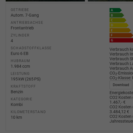
GETRIEBE
Autom. 7-Gang
ANTRIEBSACHSE
Frontantrieb
ZYLINDER
4
SCHADSTOFFKLASSE
Verbrauch ko
Euro 6 EB
Verbrauch I
Verbrauch S
HUBRAUM
Verbrauch L
1.984 ccm
Verbrauch A
CO
-Emissio
LEISTUNG
2
CO
-Klasse:
195 kW (265 PS)
2
Download
KRAFTSTOFF
Benzin
Energiekoste
CO2 Kosten 
KATEGORIE
1.467,- €
Kombi
CO2 Kosten 
3.484,12 €
KILOMETERSTAND
CO2 Kosten 
10 km
Jahressteuer