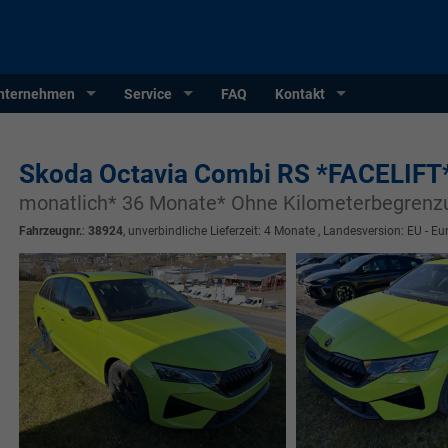
nternehmen
Service
FAQ
Kontakt
Skoda Octavia Combi RS *FACELIFT
monatlich* 36 Monate* Ohne Kilometerbegrenz
Fahrzeugnr.
:
38924
, unverbindliche Lieferzeit:
4 Monate
, Landesversion: EU - Eu