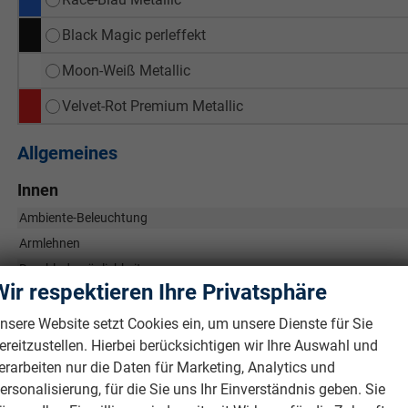
Black Magic perleffekt
Moon-Weiß Metallic
Velvet-Rot Premium Metallic
Allgemeines
Innen
Ambiente-Beleuchtung
Armlehnen
Durchlademöglichkeit
Wir respektieren Ihre Privatsphäre
Fensterheber
Gepäckraumabtrennung
nsere Website setzt Cookies ein, um unsere Dienste für Sie
ereitzustellen. Hierbei berücksichtigen wir Ihre Auswahl und
Klimatisierung
erarbeiten nur die Daten für Marketing, Analytics und
Laderaumabdeckung
ersonalisierung, für die Sie uns Ihr Einverständnis geben. Sie
Lenkrad
in Leder, höhenverstellbar, mit Multifunktionen, in Spor