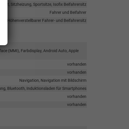
eilt, Sitzheizung, Sportsitze, Isofix Beifahrersitz
Fahrer und Beifahrer
Höhenverstellbarer Fahrer- und Beifahrersitz
face (MMI), Farbdisplay, Android Auto, Apple
vorhanden
vorhanden
Navigation, Navigation mit Bildschirm
ung, Bluetooth, Induktionsladen für Smartphones
vorhanden
vorhanden