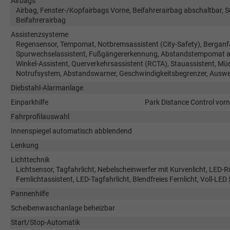
Airbags
Airbag, Fenster-/Kopfairbags Vorne, Beifahrerairbag abschaltbar, 
Beifahrerairbag
Assistenzsysteme
Regensensor, Tempomat, Notbremsassistent (City-Safety), Berganfa
Spurwechselassistent, Fußgängererkennung, Abstandstempomat ada
Winkel-Assistent, Querverkehrsassistent (RCTA), Stauassistent, Mü
Notrufsystem, Abstandswarner, Geschwindigkeitsbegrenzer, Auswe
Diebstahl-Alarmanlage
Einparkhilfe
Park Distance Control vorn
Fahrprofilauswahl
Innenspiegel automatisch abblendend
Lenkung
Lichttechnik
Lichtsensor, Tagfahrlicht, Nebelscheinwerfer mit Kurvenlicht, LED-
Fernlichtassistent, LED-Tagfahrlicht, Blendfreies Fernlicht, Voll-LED
Pannenhilfe
Scheibenwaschanlage beheizbar
Start/Stop-Automatik