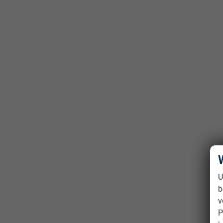
U
b
v
P