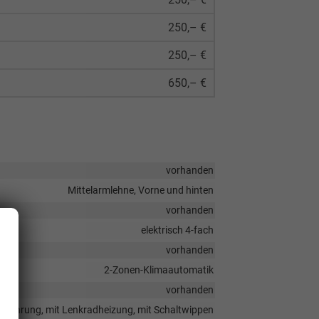
250,– €
250,– €
650,– €
vorhanden
Mittelarmlehne, Vorne und hinten
vorhanden
elektrisch 4-fach
vorhanden
2-Zonen-Klimaautomatik
vorhanden
tausführung, mit Lenkradheizung, mit Schaltwippen