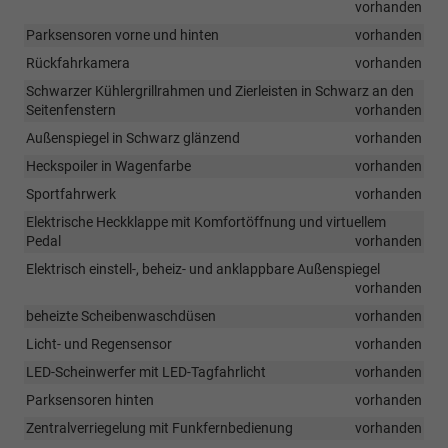
vorhanden
Parksensoren vorne und hinten
vorhanden
Rückfahrkamera
vorhanden
Schwarzer Kühlergrillrahmen und Zierleisten in Schwarz an den
Seitenfenstern
vorhanden
Außenspiegel in Schwarz glänzend
vorhanden
Heckspoiler in Wagenfarbe
vorhanden
Sportfahrwerk
vorhanden
Elektrische Heckklappe mit Komfortöffnung und virtuellem
Pedal
vorhanden
Elektrisch einstell-, beheiz- und anklappbare Außenspiegel
vorhanden
beheizte Scheibenwaschdüsen
vorhanden
Licht- und Regensensor
vorhanden
LED-Scheinwerfer mit LED-Tagfahrlicht
vorhanden
Parksensoren hinten
vorhanden
Zentralverriegelung mit Funkfernbedienung
vorhanden