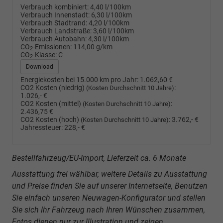
Verbrauch kombiniert:
4,40 l/100km
Verbrauch Innenstadt:
6,30 l/100km
Verbrauch Stadtrand:
4,20 l/100km
Verbrauch Landstraße:
3,60 l/100km
Verbrauch Autobahn:
4,30 l/100km
CO
-Emissionen:
114,00 g/km
2
CO
-Klasse:
C
2
Download
Energiekosten bei 15.000 km pro Jahr:
1.062,60 €
CO2 Kosten (niedrig)
:
(Kosten Durchschnitt 10 Jahre)
1.026,- €
CO2 Kosten (mittel)
:
(Kosten Durchschnitt 10 Jahre)
2.436,75 €
CO2 Kosten (hoch)
:
3.762,- €
(Kosten Durchschnitt 10 Jahre)
Jahressteuer:
228,- €
Bestellfahrzeug/EU-Import, Lieferzeit ca. 6 Monate
Ausstattung frei wählbar, weitere Details zu Ausstattung
und Preise finden Sie auf unserer Internetseite, Benutzen
Sie einfach unseren Neuwagen-Konfigurator und stellen
Sie sich Ihr Fahrzeug nach Ihren Wünschen zusammen,
Fotos dienen nur zur Illustration und zeigen