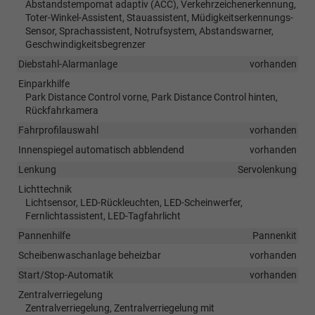
Abstandstempomat adaptiv (ACC), Verkehrzeichenerkennung,
Toter-Winkel-Assistent, Stauassistent, Müdigkeitserkennungs-
Sensor, Sprachassistent, Notrufsystem, Abstandswarner,
Geschwindigkeitsbegrenzer
Diebstahl-Alarmanlage
vorhanden
Einparkhilfe
Park Distance Control vorne, Park Distance Control hinten,
Rückfahrkamera
Fahrprofilauswahl
vorhanden
Innenspiegel automatisch abblendend
vorhanden
Lenkung
Servolenkung
Lichttechnik
Lichtsensor, LED-Rückleuchten, LED-Scheinwerfer,
Fernlichtassistent, LED-Tagfahrlicht
Pannenhilfe
Pannenkit
Scheibenwaschanlage beheizbar
vorhanden
Start/Stop-Automatik
vorhanden
Zentralverriegelung
Zentralverriegelung, Zentralverriegelung mit