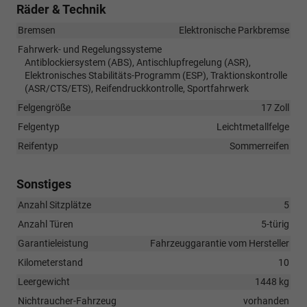
Räder & Technik
Bremsen
Elektronische Parkbremse
Fahrwerk- und Regelungssysteme
Antiblockiersystem (ABS), Antischlupfregelung (ASR),
Elektronisches Stabilitäts-Programm (ESP), Traktionskontrolle
(ASR/CTS/ETS), Reifendruckkontrolle, Sportfahrwerk
Felgengröße
17 Zoll
Felgentyp
Leichtmetallfelge
Reifentyp
Sommerreifen
Sonstiges
Anzahl Sitzplätze
5
Anzahl Türen
5-türig
Garantieleistung
Fahrzeuggarantie vom Hersteller
Kilometerstand
10
Leergewicht
1448 kg
Nichtraucher-Fahrzeug
vorhanden