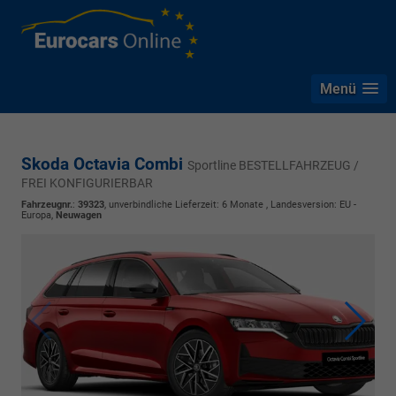
Menü
Skoda Octavia Combi
Sportline BESTELLFAHRZEUG /
FREI KONFIGURIERBAR
Fahrzeugnr.
:
39323
, unverbindliche Lieferzeit:
6 Monate
, Landesversion: EU -
Europa,
Neuwagen