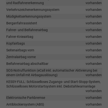
und Radfahrererkennung
vorhanden
Verkehrszeichenerkennungssystem
vorhanden
Müdigkeitserkennungssystem
vorhanden
Berganfahrassistent
vorhanden
Fahrer- und Beifahrerairbag
vorhanden
Fahrer-Knieairbag
vorhanden
Kopfairbags
vorhanden
Seitenairbags vorn
vorhanden
Zentralairbag vorne
vorhanden
Beifahrerairbag abschaltbar
vorhanden
SOS-Notruffunktion (eCall inkl. automatischer Aktivierung bei
einem Unfall mit Airbagauslösung)
vorhanden
KESSY-FULL: Schlüsselloses Zugangs- und Start-Stopp-System,
Schlüsselloses Motorstartsystem inkl. Diebstahlwarnanlage
vorhanden
Elektronische Parkbremse
vorhanden
Antiblockiersystem (ABS)
vorhanden