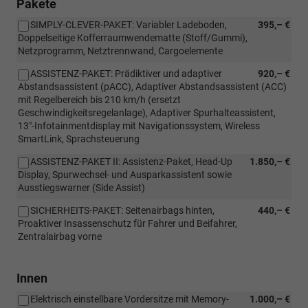
Pakete
SIMPLY-CLEVER-PAKET: Variabler Ladeboden,
395,– €
Doppelseitige Kofferraumwendematte (Stoff/Gummi),
Netzprogramm, Netztrennwand, Cargoelemente
ASSISTENZ-PAKET: Prädiktiver und adaptiver
920,– €
Abstandsassistent (pACC), Adaptiver Abstandsassistent (ACC)
mit Regelbereich bis 210 km/h (ersetzt
Geschwindigkeitsregelanlage), Adaptiver Spurhalteassistent,
13"-Infotainmentdisplay mit Navigationssystem, Wireless
SmartLink, Sprachsteuerung
ASSISTENZ-PAKET II: Assistenz-Paket, Head-Up
1.850,– €
Display, Spurwechsel- und Ausparkassistent sowie
Ausstiegswarner (Side Assist)
SICHERHEITS-PAKET: Seitenairbags hinten,
440,– €
Proaktiver Insassenschutz für Fahrer und Beifahrer,
Zentralairbag vorne
Innen
Elektrisch einstellbare Vordersitze mit Memory-
1.000,– €