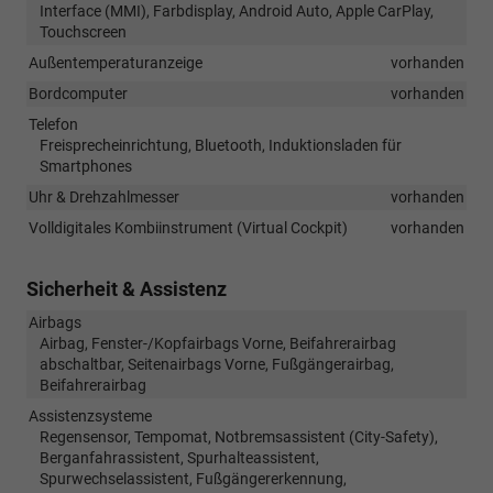
Interface (MMI), Farbdisplay, Android Auto, Apple CarPlay,
Touchscreen
Außentemperaturanzeige
vorhanden
Bordcomputer
vorhanden
Telefon
Freisprecheinrichtung, Bluetooth, Induktionsladen für
Smartphones
Uhr & Drehzahlmesser
vorhanden
Volldigitales Kombiinstrument (Virtual Cockpit)
vorhanden
Sicherheit & Assistenz
Airbags
Airbag, Fenster-/Kopfairbags Vorne, Beifahrerairbag
abschaltbar, Seitenairbags Vorne, Fußgängerairbag,
Beifahrerairbag
Assistenzsysteme
Regensensor, Tempomat, Notbremsassistent (City-Safety),
Berganfahrassistent, Spurhalteassistent,
Spurwechselassistent, Fußgängererkennung,