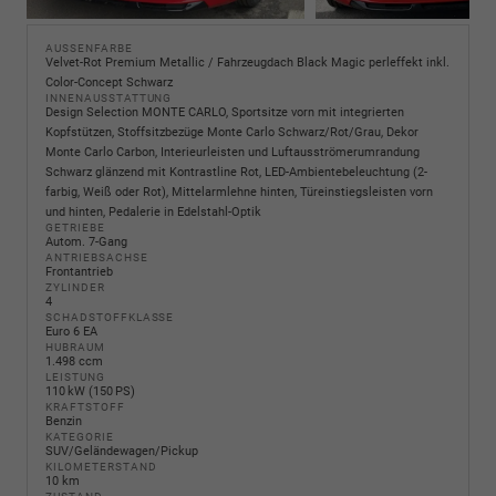
AUSSENFARBE
Velvet-Rot Premium Metallic / Fahrzeugdach Black Magic perleffekt inkl.
Color-Concept Schwarz
INNENAUSSTATTUNG
Design Selection MONTE CARLO, Sportsitze vorn mit integrierten
Kopfstützen, Stoffsitzbezüge Monte Carlo Schwarz/Rot/Grau, Dekor
Monte Carlo Carbon, Interieurleisten und Luftausströmerumrandung
Schwarz glänzend mit Kontrastline Rot, LED-Ambientebeleuchtung (2-
farbig, Weiß oder Rot), Mittelarmlehne hinten, Türeinstiegsleisten vorn
und hinten, Pedalerie in Edelstahl-Optik
GETRIEBE
Autom. 7-Gang
ANTRIEBSACHSE
Frontantrieb
ZYLINDER
4
SCHADSTOFFKLASSE
Euro 6 EA
HUBRAUM
1.498 ccm
LEISTUNG
110 kW (150 PS)
KRAFTSTOFF
Benzin
KATEGORIE
SUV/Geländewagen/Pickup
KILOMETERSTAND
10 km