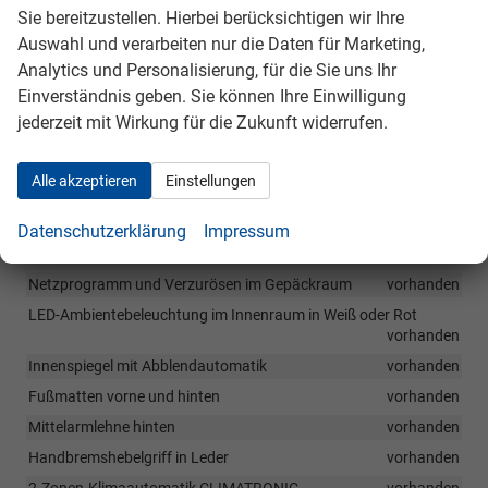
Sie bereitzustellen. Hierbei berücksichtigen wir Ihre
Regenschirm in der Fahrertür
vorhanden
Auswahl und verarbeiten nur die Daten für Marketing,
Tickethalter an der Windschutzscheibe
vorhanden
Analytics und Personalisierung, für die Sie uns Ihr
Höhen- und längeneinstellbares Lenkrad
vorhanden
Einverständnis geben. Sie können Ihre Einwilligung
Sitzheizung vorne
vorhanden
jederzeit mit Wirkung für die Zukunft widerrufen.
Höheneinstellbare Vordersitze
vorhanden
Lendenwirbelstütze für die Vordersitze
vorhanden
Alle akzeptieren
Einstellungen
Mittelarmlehne vorn mit Ablagefach
vorhanden
Datenschutzerklärung
Impressum
Rücksitzbank ungeteilt, Rückenlehnen geteilt umklappbar
vorhanden
Netzprogramm und Verzurösen im Gepäckraum
vorhanden
LED-Ambientebeleuchtung im Innenraum in Weiß oder Rot
vorhanden
Innenspiegel mit Abblendautomatik
vorhanden
Fußmatten vorne und hinten
vorhanden
Mittelarmlehne hinten
vorhanden
Handbremshebelgriff in Leder
vorhanden
2-Zonen-Klimaautomatik CLIMATRONIC
vorhanden