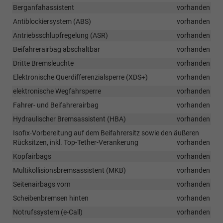
Berganfahassistent
vorhanden
Antiblockiersystem (ABS)
vorhanden
Antriebsschlupfregelung (ASR)
vorhanden
Beifahrerairbag abschaltbar
vorhanden
Dritte Bremsleuchte
vorhanden
Elektronische Querdifferenzialsperre (XDS+)
vorhanden
elektronische Wegfahrsperre
vorhanden
Fahrer- und Beifahrerairbag
vorhanden
Hydraulischer Bremsassistent (HBA)
vorhanden
Isofix-Vorbereitung auf dem Beifahrersitz sowie den äußeren
Rücksitzen, inkl. Top-Tether-Verankerung
vorhanden
Kopfairbags
vorhanden
Multikollisionsbremsassistent (MKB)
vorhanden
Seitenairbags vorn
vorhanden
Scheibenbremsen hinten
vorhanden
Notrufssystem (e-Call)
vorhanden