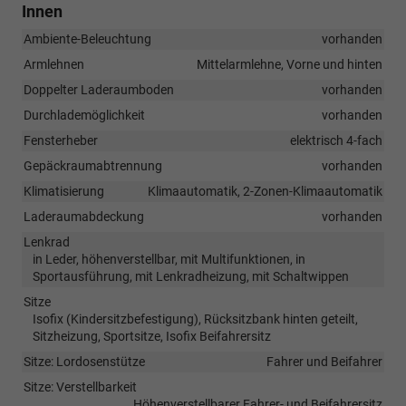
Innen
Ambiente-Beleuchtung
vorhanden
Armlehnen
Mittelarmlehne, Vorne und hinten
Doppelter Laderaumboden
vorhanden
Durchlademöglichkeit
vorhanden
Fensterheber
elektrisch 4-fach
Gepäckraumabtrennung
vorhanden
Klimatisierung
Klimaautomatik, 2-Zonen-Klimaautomatik
Laderaumabdeckung
vorhanden
Lenkrad
in Leder, höhenverstellbar, mit Multifunktionen, in
Sportausführung, mit Lenkradheizung, mit Schaltwippen
Sitze
Isofix (Kindersitzbefestigung), Rücksitzbank hinten geteilt,
Sitzheizung, Sportsitze, Isofix Beifahrersitz
Sitze: Lordosenstütze
Fahrer und Beifahrer
Sitze: Verstellbarkeit
Höhenverstellbarer Fahrer- und Beifahrersitz