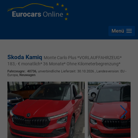
Menü
Skoda Kamiq
Monte Carlo Plus *VORLAUFFAHRZEUG*
183,- € monatlich* 36 Monate* Ohne Kilometerbegrenzung*
Fahrzeugnr.
:
40736
, unverbindliche Lieferzeit:
30.10.2026
, Landesversion: EU -
Europa,
Neuwagen