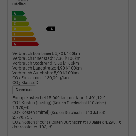
ZUSTAND
unfallfrei
Verbrauch kombiniert:
5,70 l/100km
Verbrauch Innenstadt:
7,30 l/100km
Verbrauch Stadtrand:
5,60 l/100km
Verbrauch Landstraße:
4,90 l/100km
Verbrauch Autobahn:
5,90 l/100km
CO
-Emissionen:
130,00 g/km
2
CO
-Klasse:
D
2
Download
Energiekosten bei 15.000 km pro Jahr:
1.491,12 €
CO2 Kosten (niedrig)
:
(Kosten Durchschnitt 10 Jahre)
1.170,- €
CO2 Kosten (mittel)
:
(Kosten Durchschnitt 10 Jahre)
2.778,75 €
CO2 Kosten (hoch)
:
4.290,- €
(Kosten Durchschnitt 10 Jahre)
Jahressteuer:
103,- €