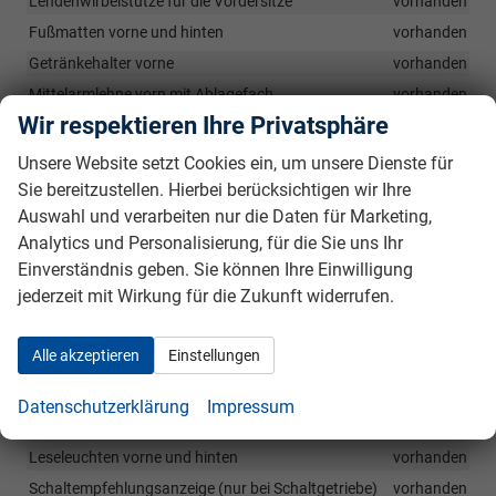
Lendenwirbelstütze für die Vordersitze
vorhanden
Fußmatten vorne und hinten
vorhanden
Getränkehalter vorne
vorhanden
Mittelarmlehne vorn mit Ablagefach
vorhanden
Wir respektieren Ihre Privatsphäre
Ablagetaschen in den Vordersitzrückenlehnen
vorhanden
Rücksitzbank ungeteilt, Rückenlehnen geteilt umklappbar
Unsere Website setzt Cookies ein, um unsere Dienste für
vorhanden
Sie bereitzustellen. Hierbei berücksichtigen wir Ihre
Netzprogramm, Verzurösen und Cargoelemente im
Auswahl und verarbeiten nur die Daten für Marketing,
Gepäckraum, Gepäckraumwendematte
vorhanden
Analytics und Personalisierung, für die Sie uns Ihr
Außentemperaturanzeige im Kombiinstrument
vorhanden
Einverständnis geben. Sie können Ihre Einwilligung
Dachhaltegriffe vorne und hinten
vorhanden
jederzeit mit Wirkung für die Zukunft widerrufen.
Flaschenablagefächer in den hinteren Türen (bis zu 0,5l
Flaschen)
vorhanden
Alle akzeptieren
Einstellungen
Flaschenablagefächer in den Vordertüren (bis zu 1,5l Flaschen)
vorhanden
Datenschutzerklärung
Impressum
Geschwindigkeitsbegrenzer (Speed-Limiter)
vorhanden
Leseleuchten vorne und hinten
vorhanden
Schaltempfehlungsanzeige (nur bei Schaltgetriebe)
vorhanden