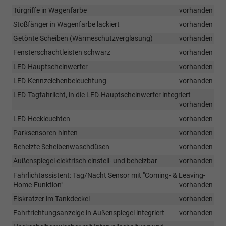
Türgriffe in Wagenfarbe
vorhanden
Stoßfänger in Wagenfarbe lackiert
vorhanden
Getönte Scheiben (Wärmeschutzverglasung)
vorhanden
Fensterschachtleisten schwarz
vorhanden
LED-Hauptscheinwerfer
vorhanden
LED-Kennzeichenbeleuchtung
vorhanden
LED-Tagfahrlicht, in die LED-Hauptscheinwerfer integriert
vorhanden
LED-Heckleuchten
vorhanden
Parksensoren hinten
vorhanden
Beheizte Scheibenwaschdüsen
vorhanden
Außenspiegel elektrisch einstell- und beheizbar
vorhanden
Fahrlichtassistent: Tag/Nacht Sensor mit "Coming- & Leaving-
Home-Funktion"
vorhanden
Eiskratzer im Tankdeckel
vorhanden
Fahrtrichtungsanzeige in Außenspiegel integriert
vorhanden