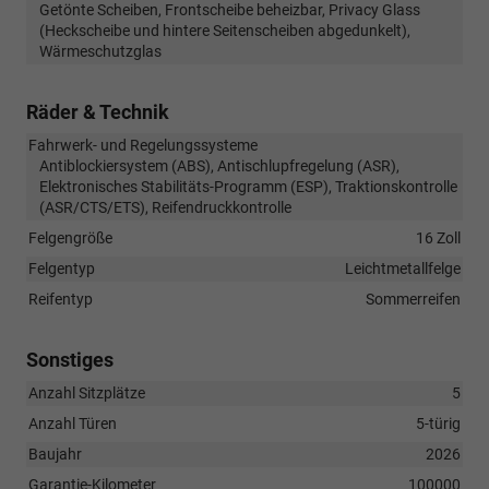
Getönte Scheiben, Frontscheibe beheizbar, Privacy Glass
(Heckscheibe und hintere Seitenscheiben abgedunkelt),
Wärmeschutzglas
Räder & Technik
Fahrwerk- und Regelungssysteme
Antiblockiersystem (ABS), Antischlupfregelung (ASR),
Elektronisches Stabilitäts-Programm (ESP), Traktionskontrolle
(ASR/CTS/ETS), Reifendruckkontrolle
Felgengröße
16 Zoll
Felgentyp
Leichtmetallfelge
Reifentyp
Sommerreifen
Sonstiges
Anzahl Sitzplätze
5
Anzahl Türen
5-türig
Baujahr
2026
Garantie-Kilometer
100000