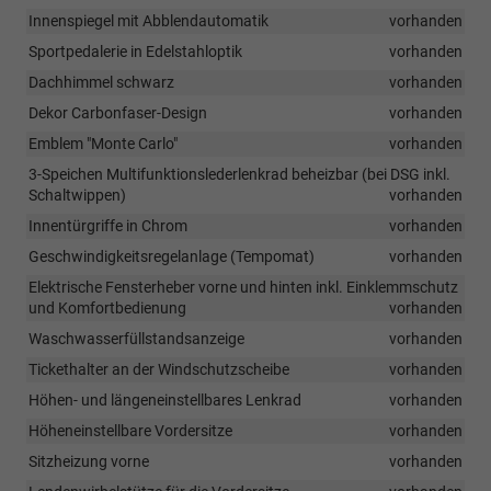
Innenspiegel mit Abblendautomatik
vorhanden
Sportpedalerie in Edelstahloptik
vorhanden
Dachhimmel schwarz
vorhanden
Dekor Carbonfaser-Design
vorhanden
Emblem "Monte Carlo"
vorhanden
3-Speichen Multifunktionslederlenkrad beheizbar (bei DSG inkl.
Schaltwippen)
vorhanden
Innentürgriffe in Chrom
vorhanden
Geschwindigkeitsregelanlage (Tempomat)
vorhanden
Elektrische Fensterheber vorne und hinten inkl. Einklemmschutz
und Komfortbedienung
vorhanden
Waschwasserfüllstandsanzeige
vorhanden
Tickethalter an der Windschutzscheibe
vorhanden
Höhen- und längeneinstellbares Lenkrad
vorhanden
Höheneinstellbare Vordersitze
vorhanden
Sitzheizung vorne
vorhanden