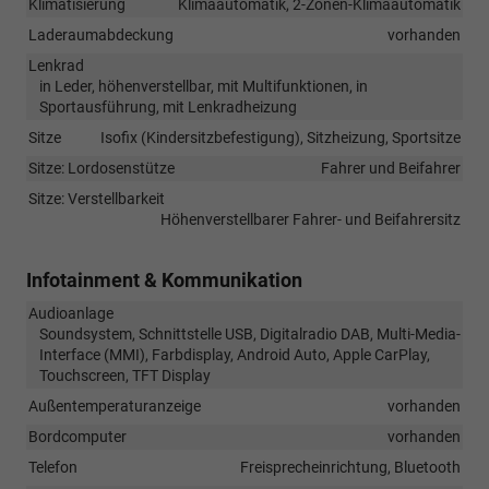
Klimatisierung
Klimaautomatik, 2-Zonen-Klimaautomatik
Laderaumabdeckung
vorhanden
Lenkrad
in Leder, höhenverstellbar, mit Multifunktionen, in
Sportausführung, mit Lenkradheizung
Sitze
Isofix (Kindersitzbefestigung), Sitzheizung, Sportsitze
Sitze: Lordosenstütze
Fahrer und Beifahrer
Sitze: Verstellbarkeit
Höhenverstellbarer Fahrer- und Beifahrersitz
Infotainment & Kommunikation
Audioanlage
Soundsystem, Schnittstelle USB, Digitalradio DAB, Multi-Media-
Interface (MMI), Farbdisplay, Android Auto, Apple CarPlay,
Touchscreen, TFT Display
Außentemperaturanzeige
vorhanden
Bordcomputer
vorhanden
Telefon
Freisprecheinrichtung, Bluetooth