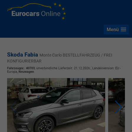
Menü
Skoda Fabia
Monte Carlo BESTELLFAHRZEUG / FREI
KONFIGURIERBAR
Fahrzeugnr.
:
40703
, unverbindliche Lieferzeit:
21.12.2026
, Landesversion: EU -
Europa,
Neuwagen