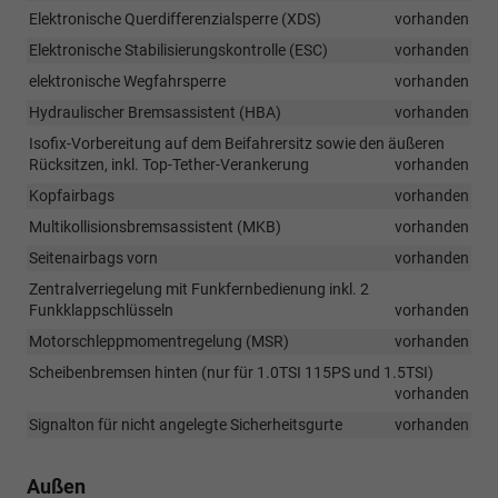
Elektronische Querdifferenzialsperre (XDS)
vorhanden
Elektronische Stabilisierungskontrolle (ESC)
vorhanden
elektronische Wegfahrsperre
vorhanden
Hydraulischer Bremsassistent (HBA)
vorhanden
Isofix-Vorbereitung auf dem Beifahrersitz sowie den äußeren
Rücksitzen, inkl. Top-Tether-Verankerung
vorhanden
Kopfairbags
vorhanden
Multikollisionsbremsassistent (MKB)
vorhanden
Seitenairbags vorn
vorhanden
Zentralverriegelung mit Funkfernbedienung inkl. 2
Funkklappschlüsseln
vorhanden
Motorschleppmomentregelung (MSR)
vorhanden
Scheibenbremsen hinten (nur für 1.0TSI 115PS und 1.5TSI)
vorhanden
Signalton für nicht angelegte Sicherheitsgurte
vorhanden
Außen