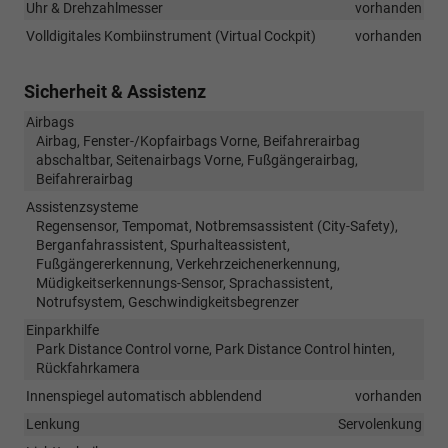
Uhr & Drehzahlmesser
vorhanden
Volldigitales Kombiinstrument (Virtual Cockpit)
vorhanden
Sicherheit & Assistenz
Airbags
Airbag, Fenster-/Kopfairbags Vorne, Beifahrerairbag
abschaltbar, Seitenairbags Vorne, Fußgängerairbag,
Beifahrerairbag
Assistenzsysteme
Regensensor, Tempomat, Notbremsassistent (City-Safety),
Berganfahrassistent, Spurhalteassistent,
Fußgängererkennung, Verkehrzeichenerkennung,
Müdigkeitserkennungs-Sensor, Sprachassistent,
Notrufsystem, Geschwindigkeitsbegrenzer
Einparkhilfe
Park Distance Control vorne, Park Distance Control hinten,
Rückfahrkamera
Innenspiegel automatisch abblendend
vorhanden
Lenkung
Servolenkung