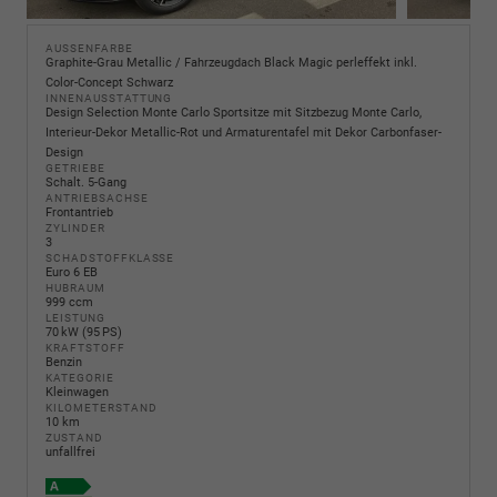
AUSSENFARBE
Graphite-Grau Metallic / Fahrzeugdach Black Magic perleffekt inkl.
Color-Concept Schwarz
INNENAUSSTATTUNG
Design Selection Monte Carlo Sportsitze mit Sitzbezug Monte Carlo,
Interieur-Dekor Metallic-Rot und Armaturentafel mit Dekor Carbonfaser-
Design
GETRIEBE
Schalt. 5-Gang
ANTRIEBSACHSE
Frontantrieb
ZYLINDER
3
SCHADSTOFFKLASSE
Euro 6 EB
HUBRAUM
999 ccm
LEISTUNG
70 kW (95 PS)
KRAFTSTOFF
Benzin
KATEGORIE
Kleinwagen
KILOMETERSTAND
10 km
ZUSTAND
unfallfrei