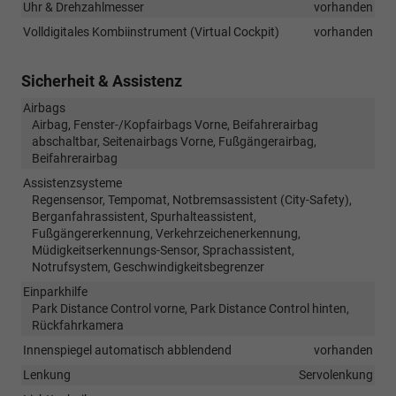
Uhr & Drehzahlmesser
vorhanden
Volldigitales Kombiinstrument (Virtual Cockpit)
vorhanden
Sicherheit & Assistenz
Airbags
Airbag, Fenster-/Kopfairbags Vorne, Beifahrerairbag
abschaltbar, Seitenairbags Vorne, Fußgängerairbag,
Beifahrerairbag
Assistenzsysteme
Regensensor, Tempomat, Notbremsassistent (City-Safety),
Berganfahrassistent, Spurhalteassistent,
Fußgängererkennung, Verkehrzeichenerkennung,
Müdigkeitserkennungs-Sensor, Sprachassistent,
Notrufsystem, Geschwindigkeitsbegrenzer
Einparkhilfe
Park Distance Control vorne, Park Distance Control hinten,
Rückfahrkamera
Innenspiegel automatisch abblendend
vorhanden
Lenkung
Servolenkung