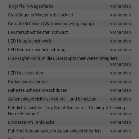
Türgriffe in Wagenfarbe
vorhanden
Stoßfänger in Wagenfarbe lackiert
vorhanden
Getönte Scheiben (Wärmeschutzverglasung)
vorhanden
Fensterschachtleisten schwarz
vorhanden
LED-Hauptscheinwerfer
vorhanden
LED-Kennzeichenbeleuchtung
vorhanden
LED-Tagfahrlicht, in die LED-Hauptscheinwerfer integriert
vorhanden
LED-Heckleuchten
vorhanden
Parksensoren hinten
vorhanden
Beheizte Scheibenwaschdüsen
vorhanden
Außenspiegel elektrisch einstell- und beheizbar
vorhanden
Fahrlichtassistent: Tag/Nacht Sensor mit "Coming- & Leaving-
Home-Funktion"
vorhanden
Eiskratzer im Tankdeckel
vorhanden
Fahrtrichtungsanzeige in Außenspiegel integriert
vorhanden