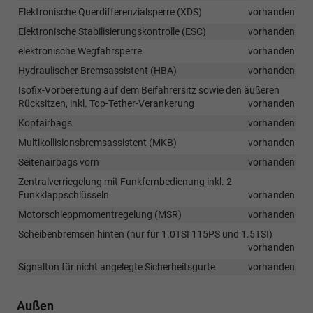
Elektronische Querdifferenzialsperre (XDS)
vorhanden
Elektronische Stabilisierungskontrolle (ESC)
vorhanden
elektronische Wegfahrsperre
vorhanden
Hydraulischer Bremsassistent (HBA)
vorhanden
Isofix-Vorbereitung auf dem Beifahrersitz sowie den äußeren
Rücksitzen, inkl. Top-Tether-Verankerung
vorhanden
Kopfairbags
vorhanden
Multikollisionsbremsassistent (MKB)
vorhanden
Seitenairbags vorn
vorhanden
Zentralverriegelung mit Funkfernbedienung inkl. 2
Funkklappschlüsseln
vorhanden
Motorschleppmomentregelung (MSR)
vorhanden
Scheibenbremsen hinten (nur für 1.0TSI 115PS und 1.5TSI)
vorhanden
Signalton für nicht angelegte Sicherheitsgurte
vorhanden
Außen