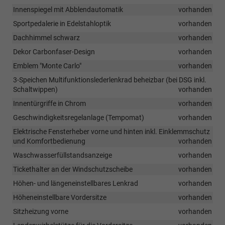
Innenspiegel mit Abblendautomatik
vorhanden
Sportpedalerie in Edelstahloptik
vorhanden
Dachhimmel schwarz
vorhanden
Dekor Carbonfaser-Design
vorhanden
Emblem "Monte Carlo"
vorhanden
3-Speichen Multifunktionslederlenkrad beheizbar (bei DSG inkl.
Schaltwippen)
vorhanden
Innentürgriffe in Chrom
vorhanden
Geschwindigkeitsregelanlage (Tempomat)
vorhanden
Elektrische Fensterheber vorne und hinten inkl. Einklemmschutz
und Komfortbedienung
vorhanden
Waschwasserfüllstandsanzeige
vorhanden
Tickethalter an der Windschutzscheibe
vorhanden
Höhen- und längeneinstellbares Lenkrad
vorhanden
Höheneinstellbare Vordersitze
vorhanden
Sitzheizung vorne
vorhanden