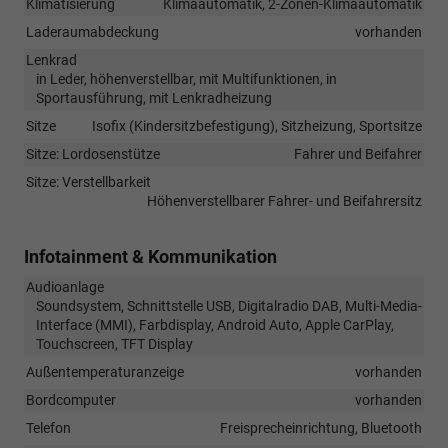
Klimatisierung
Klimaautomatik, 2-Zonen-Klimaautomatik
Laderaumabdeckung
vorhanden
Lenkrad
in Leder, höhenverstellbar, mit Multifunktionen, in
Sportausführung, mit Lenkradheizung
Sitze
Isofix (Kindersitzbefestigung), Sitzheizung, Sportsitze
Sitze: Lordosenstütze
Fahrer und Beifahrer
Sitze: Verstellbarkeit
Höhenverstellbarer Fahrer- und Beifahrersitz
Infotainment & Kommunikation
Audioanlage
Soundsystem, Schnittstelle USB, Digitalradio DAB, Multi-Media-
Interface (MMI), Farbdisplay, Android Auto, Apple CarPlay,
Touchscreen, TFT Display
Außentemperaturanzeige
vorhanden
Bordcomputer
vorhanden
Telefon
Freisprecheinrichtung, Bluetooth