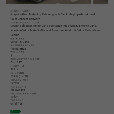
AUSSENFARBE
Graphite-Grau Metallic / Fahrzeugdach Black Magic perleffekt inkl.
Color-Concept Schwarz
INNENAUSSTATTUNG
Design Selection Monte Carlo Sportsitze mit Sitzbezug Monte Carlo,
Interieur-Dekor Metallic-Rot und Armaturentafel mit Dekor Carbonfaser-
Design
GETRIEBE
Schalt. 5-Gang
ANTRIEBSACHSE
Frontantrieb
ZYLINDER
3
SCHADSTOFFKLASSE
Euro 6 EB
HUBRAUM
999 ccm
LEISTUNG
70 kW (95 PS)
KRAFTSTOFF
Benzin
KATEGORIE
Kleinwagen
KILOMETERSTAND
10 km
ZUSTAND
unfallfrei