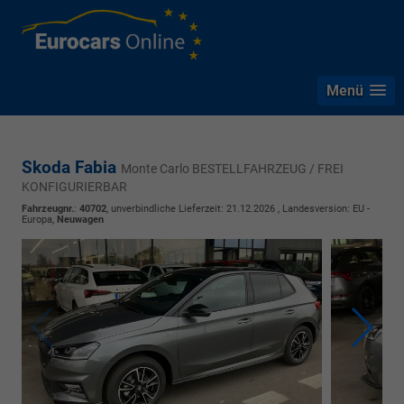
Menü
Skoda Fabia
Monte Carlo BESTELLFAHRZEUG / FREI
KONFIGURIERBAR
Fahrzeugnr.
:
40702
, unverbindliche Lieferzeit:
21.12.2026
, Landesversion: EU -
Europa,
Neuwagen