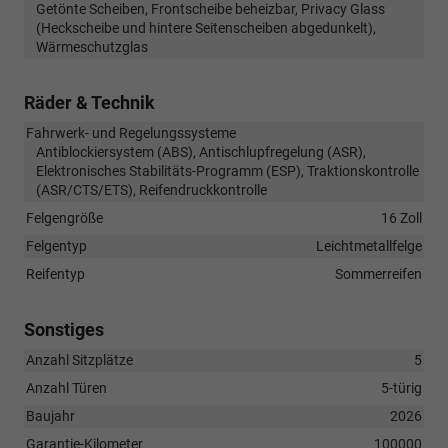
Getönte Scheiben, Frontscheibe beheizbar, Privacy Glass
(Heckscheibe und hintere Seitenscheiben abgedunkelt),
Wärmeschutzglas
Räder & Technik
Fahrwerk- und Regelungssysteme
Antiblockiersystem (ABS), Antischlupfregelung (ASR),
Elektronisches Stabilitäts-Programm (ESP), Traktionskontrolle
(ASR/CTS/ETS), Reifendruckkontrolle
Felgengröße
16 Zoll
Felgentyp
Leichtmetallfelge
Reifentyp
Sommerreifen
Sonstiges
Anzahl Sitzplätze
5
Anzahl Türen
5-türig
Baujahr
2026
Garantie-Kilometer
100000