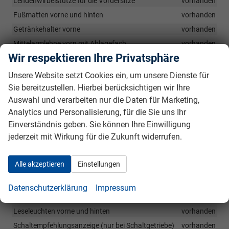
Lendenwirbelstütze für die Vordersitze
vorhanden
Fußmatten vorne und hinten
vorhanden
Getränkehalter vorne
vorhanden
Mittelarmlehne vorn mit Ablagefach
vorhanden
Wir respektieren Ihre Privatsphäre
Ablagetaschen in den Vordersitzrückenlehnen
vorhanden
Rücksitzbank ungeteilt, Rückenlehnen geteilt umklappbar
Unsere Website setzt Cookies ein, um unsere Dienste für
vorhanden
Sie bereitzustellen. Hierbei berücksichtigen wir Ihre
Netzprogramm, Verzurösen und Cargoelemente im
Auswahl und verarbeiten nur die Daten für Marketing,
Gepäckraum, Gepäckraumwendematte
vorhanden
Analytics und Personalisierung, für die Sie uns Ihr
Außentemperaturanzeige im Kombiinstrument
vorhanden
Einverständnis geben. Sie können Ihre Einwilligung
Dachhaltegriffe vorne und hinten
vorhanden
jederzeit mit Wirkung für die Zukunft widerrufen.
Flaschenablagefächer in den hinteren Türen (bis zu 0,5l
Flaschen)
vorhanden
Alle akzeptieren
Einstellungen
Flaschenablagefächer in den Vordertüren (bis zu 1,5l Flaschen)
vorhanden
Datenschutzerklärung
Impressum
Geschwindigkeitsbegrenzer (Speed-Limiter)
vorhanden
Leseleuchten vorne und hinten
vorhanden
Schaltempfehlungsanzeige (nur bei Schaltgetriebe)
vorhanden