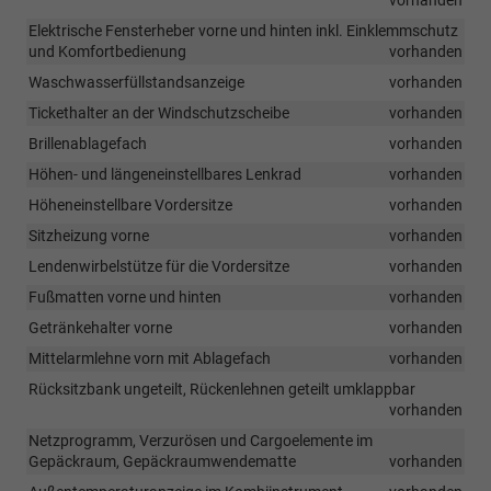
Elektrische Fensterheber vorne und hinten inkl. Einklemmschutz
und Komfortbedienung
vorhanden
Waschwasserfüllstandsanzeige
vorhanden
Tickethalter an der Windschutzscheibe
vorhanden
Brillenablagefach
vorhanden
Höhen- und längeneinstellbares Lenkrad
vorhanden
Höheneinstellbare Vordersitze
vorhanden
Sitzheizung vorne
vorhanden
Lendenwirbelstütze für die Vordersitze
vorhanden
Fußmatten vorne und hinten
vorhanden
Getränkehalter vorne
vorhanden
Mittelarmlehne vorn mit Ablagefach
vorhanden
Rücksitzbank ungeteilt, Rückenlehnen geteilt umklappbar
vorhanden
Netzprogramm, Verzurösen und Cargoelemente im
Gepäckraum, Gepäckraumwendematte
vorhanden