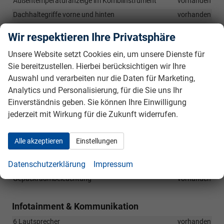
Außentemperaturanzeige im Kombiinstrument
vorhanden
Dachhaltegriffe vorne und hinten
vorhanden
Flaschenablagefächer in den hinteren Türen (bis zu 0,5l
Wir respektieren Ihre Privatsphäre
Flaschen)
vorhanden
Flaschenablagefächer in den Vordertüren (bis zu 1,5l Flaschen)
Unsere Website setzt Cookies ein, um unsere Dienste für
vorhanden
Sie bereitzustellen. Hierbei berücksichtigen wir Ihre
Geschwindigkeitsbegrenzer (Speed-Limiter)
vorhanden
Auswahl und verarbeiten nur die Daten für Marketing,
Leseleuchten vorne und hinten
vorhanden
Analytics und Personalisierung, für die Sie uns Ihr
Einverständnis geben. Sie können Ihre Einwilligung
Sonnenblenden auf Fahrer- und Beifahrerseite mit Make-up-
Spiegeln
vorhanden
jederzeit mit Wirkung für die Zukunft widerrufen.
Regenschirm in Fahrertür
vorhanden
LED-Ambientebeleuchtung im Innenraum in Weiß oder Rot
Alle akzeptieren
Einstellungen
vorhanden
Datenschutzerklärung
Impressum
Handschuhfach
vorhanden
Gepäckraumbeleuchtung
vorhanden
Infotainment & Kommunikation
6 Lautsprecher
vorhanden