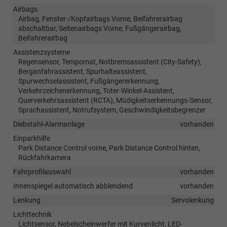
Airbags
Airbag, Fenster-/Kopfairbags Vorne, Beifahrerairbag
abschaltbar, Seitenairbags Vorne, Fußgängerairbag,
Beifahrerairbag
Assistenzsysteme
Regensensor, Tempomat, Notbremsassistent (City-Safety),
Berganfahrassistent, Spurhalteassistent,
Spurwechselassistent, Fußgängererkennung,
Verkehrzeichenerkennung, Toter-Winkel-Assistent,
Querverkehrsassistent (RCTA), Müdigkeitserkennungs-Sensor,
Sprachassistent, Notrufsystem, Geschwindigkeitsbegrenzer
Diebstahl-Alarmanlage
vorhanden
Einparkhilfe
Park Distance Control vorne, Park Distance Control hinten,
Rückfahrkamera
Fahrprofilauswahl
vorhanden
Innenspiegel automatisch abblendend
vorhanden
Lenkung
Servolenkung
Lichttechnik
Lichtsensor, Nebelscheinwerfer mit Kurvenlicht, LED-