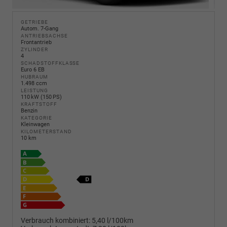
GETRIEBE
Autom. 7-Gang
ANTRIEBSACHSE
Frontantrieb
ZYLINDER
4
SCHADSTOFFKLASSE
Euro 6 EB
HUBRAUM
1.498 ccm
LEISTUNG
110 kW (150 PS)
KRAFTSTOFF
Benzin
KATEGORIE
Kleinwagen
KILOMETERSTAND
10 km
Verbrauch kombiniert:
5,40 l/100km