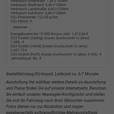
Verbrauch Innenstadt:
7,30 l/100km
Verbrauch Stadtrand:
5,40 l/100km
Verbrauch Landstraße:
4,60 l/100km
Verbrauch Autobahn:
5,40 l/100km
CO
-Emissionen:
122,00 g/km
2
CO
-Klasse:
D
2
Download
Energiekosten bei 15.000 km pro Jahr:
1.412,64 €
CO2 Kosten (niedrig)
:
(Kosten Durchschnitt 10 Jahre)
1.098,- €
CO2 Kosten (mittel)
:
(Kosten Durchschnitt 10 Jahre)
2.607,75 €
CO2 Kosten (hoch)
:
4.026,- €
(Kosten Durchschnitt 10 Jahre)
Jahressteuer:
85,- €
Bestellfahrzeug/EU-Import, Lieferzeit ca. 6-7 Monate
Ausstattung frei wählbar, weitere Details zu Ausstattung
und Preise finden Sie auf unserer Internetseite, Benutzen
Sie einfach unseren Neuwagen-Konfigurator und stellen
Sie sich Ihr Fahrzeug nach Ihren Wünschen zusammen,
Fotos dienen nur zur Illustration und zeigen
gegebenenfalls aufpreispflichtige Mehrausstattung.