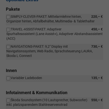
Pakete
SIMPLY-CLEVER-PAKET: Mittelarmlehne hinten,
220,– €
Organizer hinten, Abfallbehälter, Multimedia- & Tablethalter
TRAVEL-ASSIST-PAKET: Adaptiver
450,– €
Spurhalteassistent (Lane Assist+), Adaptiver Abstandsassistent
(ACC)
NAVIGATIONS-PAKET: 9,2" Display mit
730,– €
Navigationssystem, Web Radio, Sprachsteuerung LAURA,
Skoda L Connect
Innen
Variabler Ladeboden
135,– €
Infotainment & Kommunikation
Škoda Soundsystem (10 Lautsprecher, Subwoofer)
550,– €
inkl. platzsparendem Stahlreservenotrad