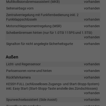
Multikollisionsbremsassistent (MKB)
vorhanden
Seitenairbags vorn
vorhanden
Zentralverriegelung mit Funkfernbedienung inkl. 2
Funkklappschlüsseln
vorhanden
Motorschleppmomentregelung (MSR)
vorhanden
Scheibenbremsen hinten (nur für 1.0TSI 115PS und 1.5TSI)
vorhanden
Signalton für nicht angelegte Sicherheitsgurte
vorhanden
Außen
Licht- und Regensensor
vorhanden
Parksensoren vorne und hinten
vorhanden
Rückfahrkamera
vorhanden
KESSY-FULL (schlüsselloses Zugangs- und Start-Stopp-System)
inkl. Easy Start (Start-Stopp-Taste anstelle des Zündschlosses)
vorhanden
Spurwechselassistent (Side Assist)
vorhanden