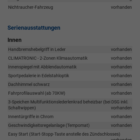
Nichtraucher-Fahrzeug
vorhanden
Serienausstattungen
Innen
Handbremshebelgriff in Leder
vorhanden
CLIMATRONIC - 2-Zonen Klimaautomatik
vorhanden
Innenspiegel mit Abblendautomatik
vorhanden
Sportpedalerie in Edelstahloptik
vorhanden
Dachhimmel schwarz
vorhanden
Fahrprofilauswahl (ab 70KW)
vorhanden
3-Speichen Multifunktionslederlenkrad beheizbar (bei DSG inkl.
Schaltwippen)
vorhanden
Innentürgriffe in Chrom
vorhanden
Geschwindigkeitsregelanlage (Tempomat)
vorhanden
Easy Start (Start-Stopp-Taste anstelle des Zündschlosses)
vorhanden