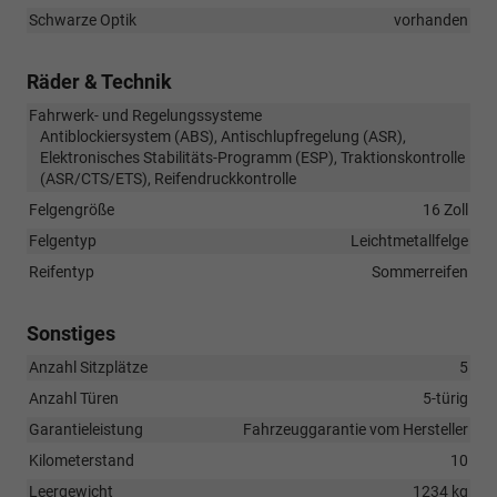
Schwarze Optik
vorhanden
Räder & Technik
Fahrwerk- und Regelungssysteme
Antiblockiersystem (ABS), Antischlupfregelung (ASR),
Elektronisches Stabilitäts-Programm (ESP), Traktionskontrolle
(ASR/CTS/ETS), Reifendruckkontrolle
Felgengröße
16 Zoll
Felgentyp
Leichtmetallfelge
Reifentyp
Sommerreifen
Sonstiges
Anzahl Sitzplätze
5
Anzahl Türen
5-türig
Garantieleistung
Fahrzeuggarantie vom Hersteller
Kilometerstand
10
Leergewicht
1234 kg