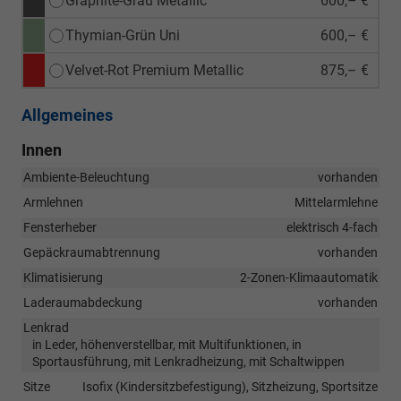
Graphite-Grau Metallic
600,– €
Thymian-Grün Uni
600,– €
Velvet-Rot Premium Metallic
875,– €
Allgemeines
Innen
Ambiente-Beleuchtung
vorhanden
Armlehnen
Mittelarmlehne
Fensterheber
elektrisch 4-fach
Gepäckraumabtrennung
vorhanden
Klimatisierung
2-Zonen-Klimaautomatik
Laderaumabdeckung
vorhanden
Lenkrad
in Leder, höhenverstellbar, mit Multifunktionen, in
Sportausführung, mit Lenkradheizung, mit Schaltwippen
Sitze
Isofix (Kindersitzbefestigung), Sitzheizung, Sportsitze