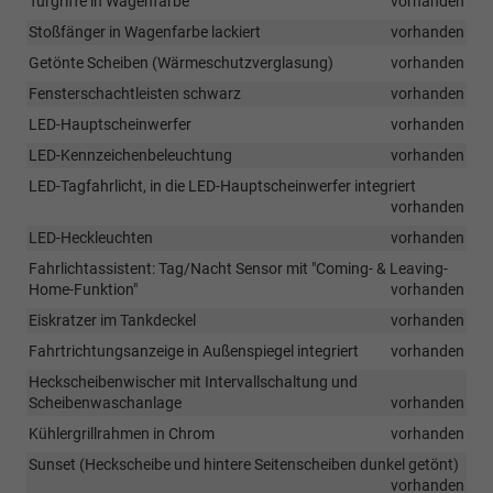
Türgriffe in Wagenfarbe
vorhanden
Stoßfänger in Wagenfarbe lackiert
vorhanden
Getönte Scheiben (Wärmeschutzverglasung)
vorhanden
Fensterschachtleisten schwarz
vorhanden
LED-Hauptscheinwerfer
vorhanden
LED-Kennzeichenbeleuchtung
vorhanden
LED-Tagfahrlicht, in die LED-Hauptscheinwerfer integriert
vorhanden
LED-Heckleuchten
vorhanden
Fahrlichtassistent: Tag/Nacht Sensor mit "Coming- & Leaving-
Home-Funktion"
vorhanden
Eiskratzer im Tankdeckel
vorhanden
Fahrtrichtungsanzeige in Außenspiegel integriert
vorhanden
Heckscheibenwischer mit Intervallschaltung und
Scheibenwaschanlage
vorhanden
Kühlergrillrahmen in Chrom
vorhanden
Sunset (Heckscheibe und hintere Seitenscheiben dunkel getönt)
vorhanden