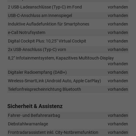
2 USB-Ladeanschlüsse (Typ-C) im Fond
vorhanden
USB-C-Anschluss am Innenspiegel
vorhanden
Induktive Aufladefunktion für Smartphones
vorhanden
e-Call Notrufsystem
vorhanden
Digital Cockpit Plus: 10,25" Virtual Cockpit
vorhanden
2x USB-Anschluss (Typ-C) vorn
vorhanden
8,2" Infotainmentsystem, Kapazitives Multitouch-Display
vorhanden
Digitaler Radioempfang (DAB+)
vorhanden
Wireless-SmartLink (Android Auto, Apple CarPlay)
vorhanden
Telefonfreisprecheinrichtung Bluetooth
vorhanden
Sicherheit & Assistenz
Fahrer- und Beifahrerairbag
vorhanden
Diebstahlwarnanlage
vorhanden
Frontradarassistent inkl. City-Notbremsfunktion
vorhanden