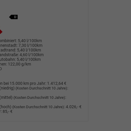
mbiniert:
5,40 l/100km
nnenstadt:
7,30 l/100km
tadtrand:
5,40 l/100km
andstraße:
4,60 l/100km
utobahn:
5,40 l/100km
nen:
122,00 g/km
D
n bei 15.000 km pro Jahr:
1.412,64 €
(niedrig)
:
(Kosten Durchschnitt 10 Jahre)
(mittel)
:
(Kosten Durchschnitt 10 Jahre)
(hoch)
:
4.026,- €
(Kosten Durchschnitt 10 Jahre)
:
85,- €