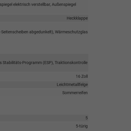
iegel elektrisch verstellbar, Außenspiegel
Heckklappe
re Seitenscheiben abgedunkelt), Wärmeschutzglas
s Stabilitäts-Programm (ESP), Traktionskontrolle
16 Zoll
Leichtmetallfelge
Sommerreifen
5
5-türig