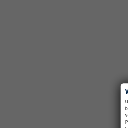
U
b
v
P