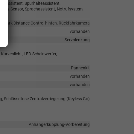
hrassistent, Spurhalteassistent,
ngs-Sensor, Sprachassistent, Notrufsystem,
e, Park Distance Control hinten, Rückfahrkamera
vorhanden
Servolenkung
 Kurvenlicht, LED-Scheinwerfer,
Pannenkit
vorhanden
vorhanden
g, Schlüssellose Zentralverriegelung (Keyless Go)
Anhängerkupplung-Vorbereitung