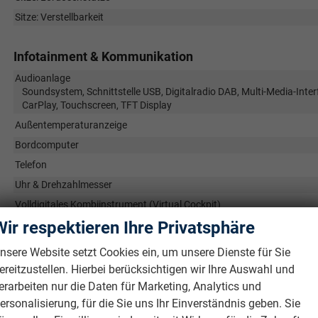
Sitze: Verstellbarkeit
Infotainment & Kommunikation
Audioanlage
Soundsystem, Schnittstelle USB, Digitalradio DAB, Multi-Media-Inter
CarPlay, Touchscreen, TFT Display
Außentemperaturanzeige
Bordcomputer
Telefon
Uhr & Drehzahlmesser
Volldigitales Kombiinstrument (Virtual Cockpit)
Wir respektieren Ihre Privatsphäre
Sicherheit & Assistenz
nsere Website setzt Cookies ein, um unsere Dienste für Sie
Airbags
ereitzustellen. Hierbei berücksichtigen wir Ihre Auswahl und
Airbag, Fenster-/Kopfairbags Vorne, Beifahrerairbag abschaltbar, 
erarbeiten nur die Daten für Marketing, Analytics und
Fußgängerairbag, Beifahrerairbag
ersonalisierung, für die Sie uns Ihr Einverständnis geben. Sie
Assistenzsysteme