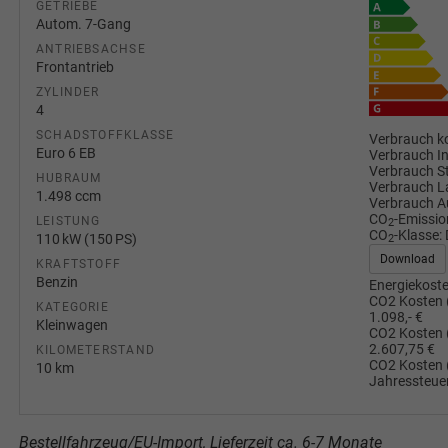
GETRIEBE
Autom. 7-Gang
ANTRIEBSACHSE
Frontantrieb
ZYLINDER
4
SCHADSTOFFKLASSE
Verbrauch ko
Euro 6 EB
Verbrauch I
Verbrauch S
HUBRAUM
Verbrauch L
1.498 ccm
Verbrauch A
CO
-Emissio
LEISTUNG
2
CO
-Klasse:
110 kW (150 PS)
2
Download
KRAFTSTOFF
Benzin
Energiekoste
CO2 Kosten 
KATEGORIE
1.098,- €
Kleinwagen
CO2 Kosten 
2.607,75 €
KILOMETERSTAND
CO2 Kosten 
10 km
Jahressteuer
Bestellfahrzeug/EU-Import, Lieferzeit ca. 6-7 Monate