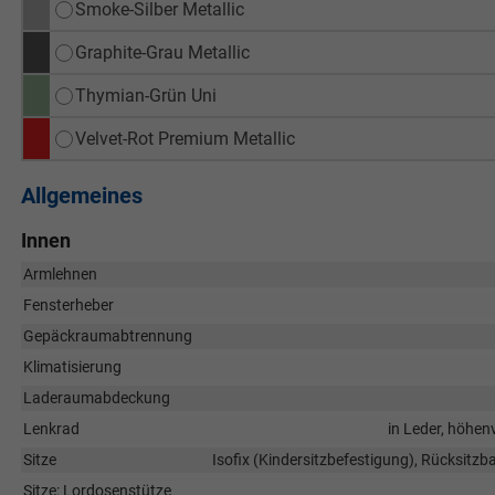
Smoke-Silber Metallic
Graphite-Grau Metallic
Thymian-Grün Uni
Velvet-Rot Premium Metallic
Allgemeines
Innen
Armlehnen
Fensterheber
Gepäckraumabtrennung
Klimatisierung
Laderaumabdeckung
Lenkrad
in Leder, höhen
Sitze
Isofix (Kindersitzbefestigung), Rücksitzban
Sitze: Lordosenstütze