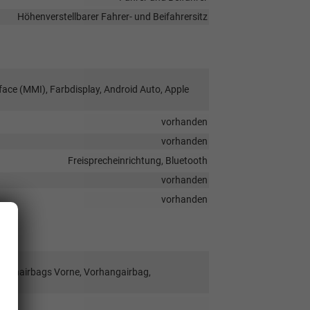
Höhenverstellbarer Fahrer- und Beifahrersitz
face (MMI), Farbdisplay, Android Auto, Apple
vorhanden
vorhanden
Freisprecheinrichtung, Bluetooth
vorhanden
vorhanden
Seitenairbags Vorne, Vorhangairbag,