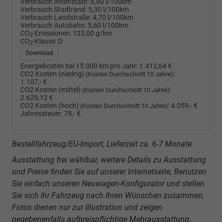
Verbrauch Innenstadt:
6,80 l/100km
Verbrauch Stadtrand:
5,30 l/100km
Verbrauch Landstraße:
4,70 l/100km
Verbrauch Autobahn:
5,60 l/100km
CO
-Emissionen:
123,00 g/km
2
CO
-Klasse:
D
2
Download
Energiekosten bei 15.000 km pro Jahr:
1.412,64 €
CO2 Kosten (niedrig)
:
(Kosten Durchschnitt 10 Jahre)
1.107,- €
CO2 Kosten (mittel)
:
(Kosten Durchschnitt 10 Jahre)
2.629,12 €
CO2 Kosten (hoch)
:
4.059,- €
(Kosten Durchschnitt 10 Jahre)
Jahressteuer:
78,- €
Bestellfahrzeug/EU-Import, Lieferzeit ca. 6-7 Monate
Ausstattung frei wählbar, weitere Details zu Ausstattung
und Preise finden Sie auf unserer Internetseite, Benutzen
Sie einfach unseren Neuwagen-Konfigurator und stellen
Sie sich Ihr Fahrzeug nach Ihren Wünschen zusammen,
Fotos dienen nur zur Illustration und zeigen
gegebenenfalls aufpreispflichtige Mehrausstattung.