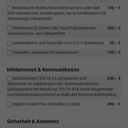
Beheizbares Multifunktionslenkrad aus Leder (bei
140,– €
DSG-Getriebe inkl. Schaltwippen; nur in Kombination mit
Klimaanlage Climatronic)
Climatronic (2-Zonen) inkl. Feuchtigkeitssensor
390,– €
sowie Geruchs- und Allergenfilter
Aschenbecher und Anzünder vorn (12-V-Steckdose)
30,– €
Variabler Ladeboden im Gepäckraum
150,– €
Infotainment & Kommunikation
Soundsystem (350 W, 6 Lautsprecher und
650,– €
Subwoofer im Gepäckraum inkl. Stahlreservenotrad
(platzsparend mit Bereifung 125/70 R18 sowie Wagenheber
und Radschraubenschlüsel anstelle des Reifenmobilitätssets))
Digital Cockpit Plus (virtuelles Cockpit)
490,– €
Sicherheit & Assistenz