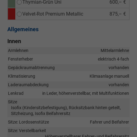
Thymian-Grün Uni
600,– €
Velvet-Rot Premium Metallic
875,– €
Allgemeines
Innen
Armlehnen
Mittelarmlehne
Fensterheber
elektrisch 4-fach
Gepäckraumabtrennung
vorhanden
Klimatisierung
Klimaanlage manuell
Laderaumabdeckung
vorhanden
Lenkrad
in Leder, höhenverstellbar, mit Multifunktionen
Sitze
Isofix (Kindersitzbefestigung), Rücksitzbank hinten geteilt,
Sitzheizung, Isofix Beifahrersitz
Sitze: Lordosenstütze
Fahrer und Beifahrer
Sitze: Verstellbarkeit
Höhenverstellbarer Fahrer- und Beifahrersitz