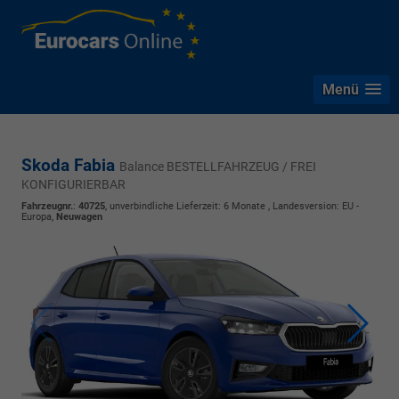
Menü
Skoda Fabia
Balance BESTELLFAHRZEUG / FREI
KONFIGURIERBAR
Fahrzeugnr.
:
40725
, unverbindliche Lieferzeit:
6 Monate
, Landesversion: EU -
Europa,
Neuwagen