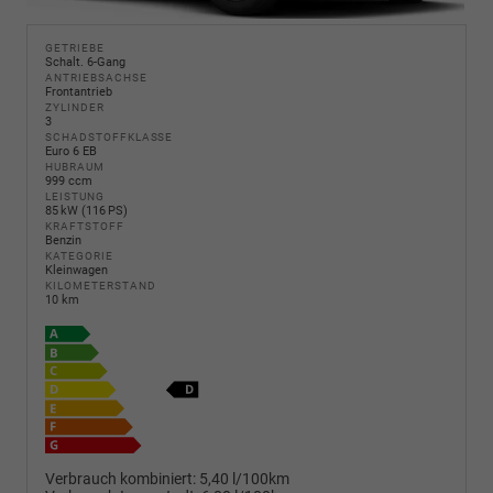
GETRIEBE
Schalt. 6-Gang
ANTRIEBSACHSE
Frontantrieb
ZYLINDER
3
SCHADSTOFFKLASSE
Euro 6 EB
HUBRAUM
999 ccm
LEISTUNG
85 kW (116 PS)
KRAFTSTOFF
Benzin
KATEGORIE
Kleinwagen
KILOMETERSTAND
10 km
Verbrauch kombiniert:
5,40 l/100km