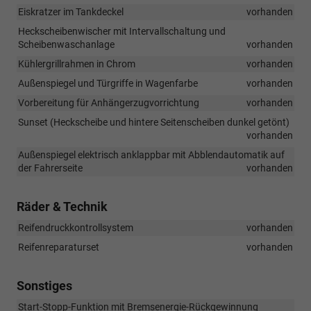
Eiskratzer im Tankdeckel
vorhanden
Heckscheibenwischer mit Intervallschaltung und
Scheibenwaschanlage
vorhanden
Kühlergrillrahmen in Chrom
vorhanden
Außenspiegel und Türgriffe in Wagenfarbe
vorhanden
Vorbereitung für Anhängerzugvorrichtung
vorhanden
Sunset (Heckscheibe und hintere Seitenscheiben dunkel getönt)
vorhanden
Außenspiegel elektrisch anklappbar mit Abblendautomatik auf
der Fahrerseite
vorhanden
Räder & Technik
Reifendruckkontrollsystem
vorhanden
Reifenreparaturset
vorhanden
Sonstiges
Start-Stopp-Funktion mit Bremsenergie-Rückgewinnung