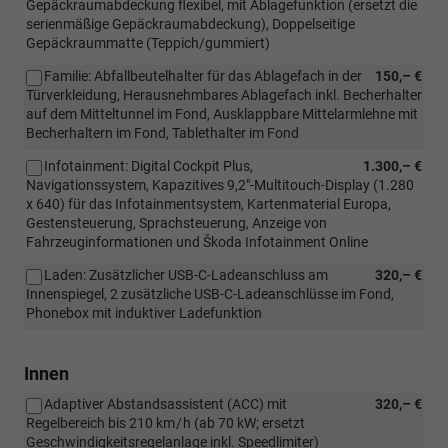
Gepäckraumabdeckung flexibel, mit Ablagefunktion (ersetzt die
serienmäßige Gepäckraumabdeckung), Doppelseitige
Gepäckraummatte (Teppich/gummiert)
Familie: Abfallbeutelhalter für das Ablagefach in der
150,– €
Türverkleidung, Herausnehmbares Ablagefach inkl. Becherhalter
auf dem Mitteltunnel im Fond, Ausklappbare Mittelarmlehne mit
Becherhaltern im Fond, Tablethalter im Fond
Infotainment: Digital Cockpit Plus,
1.300,– €
Navigationssystem, Kapazitives 9,2"-Multitouch-Display (1.280
x 640) für das Infotainmentsystem, Kartenmaterial Europa,
Gestensteuerung, Sprachsteuerung, Anzeige von
Fahrzeuginformationen und Škoda Infotainment Online
Laden: Zusätzlicher USB-C-Ladeanschluss am
320,– €
Innenspiegel, 2 zusätzliche USB-C-Ladeanschlüsse im Fond,
Phonebox mit induktiver Ladefunktion
Innen
Adaptiver Abstandsassistent (ACC) mit
320,– €
Regelbereich bis 210 km / h (ab 70 kW; ersetzt
Geschwindigkeitsregelanlage inkl. Speedlimiter)