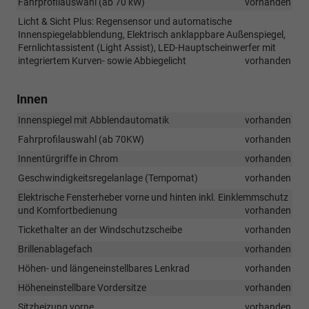
Fahrprofilauswahl (ab 70 kW)
vorhanden
Licht & Sicht Plus: Regensensor und automatische
Innenspiegelabblendung, Elektrisch anklappbare Außenspiegel,
Fernlichtassistent (Light Assist), LED-Hauptscheinwerfer mit
integriertem Kurven- sowie Abbiegelicht
vorhanden
Innen
Innenspiegel mit Abblendautomatik
vorhanden
Fahrprofilauswahl (ab 70KW)
vorhanden
Innentürgriffe in Chrom
vorhanden
Geschwindigkeitsregelanlage (Tempomat)
vorhanden
Elektrische Fensterheber vorne und hinten inkl. Einklemmschutz
und Komfortbedienung
vorhanden
Tickethalter an der Windschutzscheibe
vorhanden
Brillenablagefach
vorhanden
Höhen- und längeneinstellbares Lenkrad
vorhanden
Höheneinstellbare Vordersitze
vorhanden
Sitzheizung vorne
vorhanden