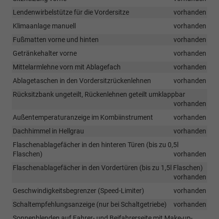
Lendenwirbelstütze für die Vordersitze
vorhanden
Klimaanlage manuell
vorhanden
Fußmatten vorne und hinten
vorhanden
Getränkehalter vorne
vorhanden
Mittelarmlehne vorn mit Ablagefach
vorhanden
Ablagetaschen in den Vordersitzrückenlehnen
vorhanden
Rücksitzbank ungeteilt, Rückenlehnen geteilt umklappbar
vorhanden
Außentemperaturanzeige im Kombiinstrument
vorhanden
Dachhimmel in Hellgrau
vorhanden
Flaschenablagefächer in den hinteren Türen (bis zu 0,5l
Flaschen)
vorhanden
Flaschenablagefächer in den Vordertüren (bis zu 1,5l Flaschen)
vorhanden
Geschwindigkeitsbegrenzer (Speed-Limiter)
vorhanden
Schaltempfehlungsanzeige (nur bei Schaltgetriebe)
vorhanden
Sonnenblenden auf Fahrer- und Beifahrerseite mit Make-up-