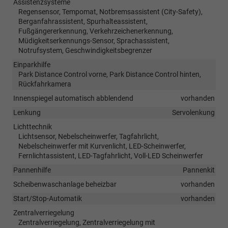
Assistenzsysteme
Regensensor, Tempomat, Notbremsassistent (City-Safety),
Berganfahrassistent, Spurhalteassistent,
Fußgängererkennung, Verkehrzeichenerkennung,
Müdigkeitserkennungs-Sensor, Sprachassistent,
Notrufsystem, Geschwindigkeitsbegrenzer
Einparkhilfe
Park Distance Control vorne, Park Distance Control hinten,
Rückfahrkamera
Innenspiegel automatisch abblendend
vorhanden
Lenkung
Servolenkung
Lichttechnik
Lichtsensor, Nebelscheinwerfer, Tagfahrlicht,
Nebelscheinwerfer mit Kurvenlicht, LED-Scheinwerfer,
Fernlichtassistent, LED-Tagfahrlicht, Voll-LED Scheinwerfer
Pannenhilfe
Pannenkit
Scheibenwaschanlage beheizbar
vorhanden
Start/Stop-Automatik
vorhanden
Zentralverriegelung
Zentralverriegelung, Zentralverriegelung mit