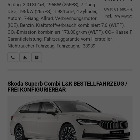
5-türig, 2.0TSI 4x4, 195KW (265PS), 7-Gang
UVP:
61.600,– €
DSG, 195 kW (265 PS), 1.984 cm³, 4 Zylinder,
incl. 19% MwSt.
Autom. 7-Gang, Allrad, Verbrennungsmotor
(ICE), Benzin, Kraftstoffverbrauch kombiniert 7,6 (WLTP),
CO₂-Emission kombiniert 173.00 g/km (WLTP), CO₂-Klasse F,
Garantieleistung: Fahrzeuggarantie vom Hersteller,
Nichtraucher-Fahrzeug, Fahrzeugnr.: 38939
Rückrufbitte absenden
PDF-Datei, Fahrzeugexposé drucken
Drucken, parken oder vergleichen
Skoda Superb Combi
L&K BESTELLFAHRZEUG /
FREI KONFIGURIERBAR