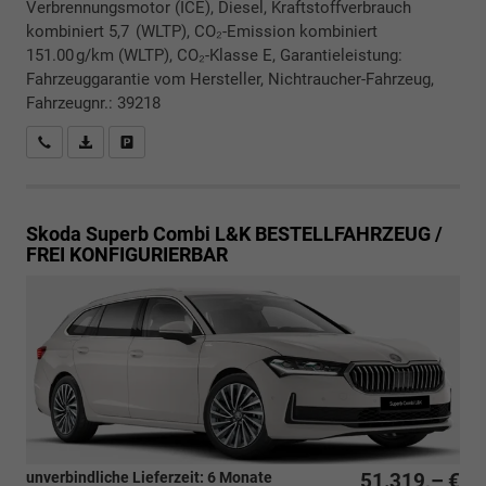
Verbrennungsmotor (ICE), Diesel, Kraftstoffverbrauch
kombiniert 5,7 (WLTP), CO₂-Emission kombiniert
151.00 g/km (WLTP), CO₂-Klasse E, Garantieleistung:
Fahrzeuggarantie vom Hersteller, Nichtraucher-Fahrzeug,
Fahrzeugnr.: 39218
Rückrufbitte absenden
PDF-Datei, Fahrzeugexposé drucken
Drucken, parken oder vergleichen
Skoda Superb Combi
L&K BESTELLFAHRZEUG /
FREI KONFIGURIERBAR
unverbindliche Lieferzeit:
6 Monate
51.319,– €