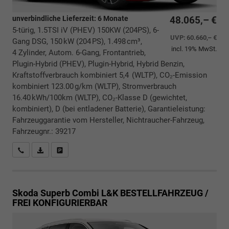
unverbindliche Lieferzeit:
6 Monate
48.065,– €
5-türig, 1.5TSI iV (PHEV) 150KW (204PS), 6-
UVP:
60.660,– €
Gang DSG, 150 kW (204 PS), 1.498 cm³,
incl. 19% MwSt.
4 Zylinder, Autom. 6-Gang, Frontantrieb,
Plugin-Hybrid (PHEV), Plugin-Hybrid, Hybrid Benzin,
Kraftstoffverbrauch kombiniert 5,4 (WLTP), CO₂-Emission
kombiniert 123.00 g/km (WLTP), Stromverbrauch
16.40 kWh/100km (WLTP), CO₂-Klasse D (gewichtet,
kombiniert), D (bei entladener Batterie), Garantieleistung:
Fahrzeuggarantie vom Hersteller, Nichtraucher-Fahrzeug,
Fahrzeugnr.: 39217
Rückrufbitte absenden
PDF-Datei, Fahrzeugexposé drucken
Drucken, parken oder vergleichen
Skoda Superb Combi
L&K BESTELLFAHRZEUG /
FREI KONFIGURIERBAR