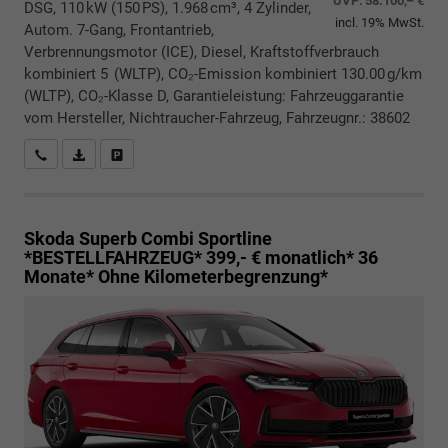
UVP:
58.100,– €
DSG, 110 kW (150 PS), 1.968 cm³, 4 Zylinder,
incl. 19% MwSt.
Autom. 7-Gang, Frontantrieb,
Verbrennungsmotor (ICE), Diesel, Kraftstoffverbrauch
kombiniert 5 (WLTP), CO₂-Emission kombiniert 130.00 g/km
(WLTP), CO₂-Klasse D, Garantieleistung: Fahrzeuggarantie
vom Hersteller, Nichtraucher-Fahrzeug, Fahrzeugnr.: 38602
Rückrufbitte absenden
PDF-Datei, Fahrzeugexposé drucken
Drucken, parken oder vergleichen
Skoda Superb Combi
Sportline
*BESTELLFAHRZEUG* 399,- € monatlich* 36
Monate* Ohne Kilometerbegrenzung*