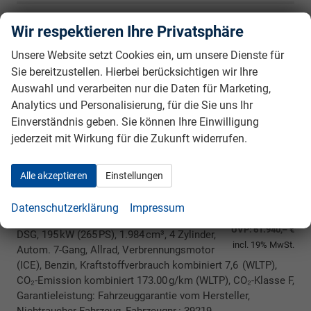
Wir respektieren Ihre Privatsphäre
Skoda Superb Combi
Sportline
*BESTELLFAHRZEUG* 453,- € monatlich* 36
Unsere Website setzt Cookies ein, um unsere Dienste für
Monate* Ohne Kilometerbegrenzung*
Sie bereitzustellen. Hierbei berücksichtigen wir Ihre
Auswahl und verarbeiten nur die Daten für Marketing,
Analytics und Personalisierung, für die Sie uns Ihr
Einverständnis geben. Sie können Ihre Einwilligung
jederzeit mit Wirkung für die Zukunft widerrufen.
Alle akzeptieren
Einstellungen
unverbindliche Lieferzeit:
6 Monate
50.550,– €
Datenschutzerklärung
Impressum
5-türig, 2.0TSI 4x4, 195KW (265PS), 7-Gang
UVP:
61.940,– €
DSG, 195 kW (265 PS), 1.984 cm³, 4 Zylinder,
incl. 19% MwSt.
Autom. 7-Gang, Allrad, Verbrennungsmotor
(ICE), Benzin, Kraftstoffverbrauch kombiniert 7,6 (WLTP),
CO₂-Emission kombiniert 173.00 g/km (WLTP), CO₂-Klasse F,
Garantieleistung: Fahrzeuggarantie vom Hersteller,
Nichtraucher-Fahrzeug, Fahrzeugnr.: 39219