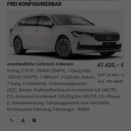
FREI KONFIGURIERBAR
unverbindliche Lieferzeit:
6 Monate
47.420,– €
5-türig, 2.0TSI, 150KW (204PS), 7-Gang DSG,
UVP:
56.800,– €
150 kW (204 PS), 1.984 cm³, 4 Zylinder, Autom.
incl. 19% MwSt.
7-Gang, Frontantrieb, Verbrennungsmotor
(ICE), Benzin, Kraftstoffverbrauch kombiniert 6,8 (WLTP),
CO₂-Emission kombiniert 155.00 g/km (WLTP), CO₂-Klasse
E, Garantieleistung: Fahrzeuggarantie vom Hersteller,
Nichtraucher-Fahrzeug, Fahrzeugnr.: 40069
Rückrufbitte absenden
PDF-Datei, Fahrzeugexposé drucken
Drucken, parken oder vergleichen