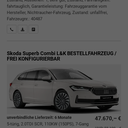
Zustand, Aussehen: 1, sehr gut, Zustand, Fahrfähigkeit:
fahrtauglich, Garantieleistung: Fahrzeuggarantie vom
Hersteller, Nichtraucher-Fahrzeug, Zustand: unfallfrei,
Fahrzeugnr.: 40487
Rückrufbitte absenden
PDF-Datei, Fahrzeugexposé drucken
Drucken, parken oder vergleichen
Skoda Superb Combi
L&K BESTELLFAHRZEUG /
FREI KONFIGURIERBAR
unverbindliche Lieferzeit:
6 Monate
47.670,– €
5-türig, 2.0TDI SCR, 110KW (150PS), 7-Gang