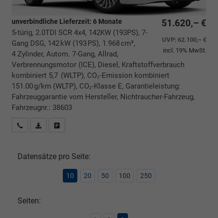
unverbindliche Lieferzeit:
6 Monate
51.620,– €
5-türig, 2.0TDI SCR 4x4, 142KW (193PS), 7-
UVP:
62.100,– €
Gang DSG, 142 kW (193 PS), 1.968 cm³,
incl. 19% MwSt.
4 Zylinder, Autom. 7-Gang, Allrad,
Verbrennungsmotor (ICE), Diesel, Kraftstoffverbrauch
kombiniert 5,7 (WLTP), CO₂-Emission kombiniert
151.00 g/km (WLTP), CO₂-Klasse E, Garantieleistung:
Fahrzeuggarantie vom Hersteller, Nichtraucher-Fahrzeug,
Fahrzeugnr.: 38603
Rückrufbitte absenden
PDF-Datei, Fahrzeugexposé drucken
Drucken, parken oder vergleichen
Datensätze pro Seite:
10
20
50
100
250
Seiten: