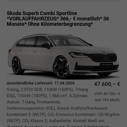
Skoda Superb Combi
Sportline
*VORLAUFFAHRZEUG* 366,- € monatlich* 36
Monate* Ohne Kilometerbegrenzung*
unverbindliche Lieferzeit:
17.08.2026
47.600,– €
5-türig, 2.0TDI SCR, 110KW (150PS), 7-Gang
UVP:
60.720,– €
DSG, 110 kW (150 PS), 1.968 cm³, 4 Zylinder,
incl. 19% MwSt.
Autom. 7-Gang, Frontantrieb,
Verbrennungsmotor (ICE), Diesel, Kraftstoffverbrauch
kombiniert 5 (WLTP), CO₂-Emission kombiniert 130.00 g/km
(WLTP), CO₂-Klasse D, Außenfarbe: Kristall Weiß uni,