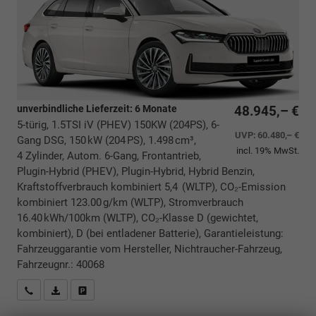
unverbindliche Lieferzeit:
6 Monate
48.945,– €
5-türig, 1.5TSI iV (PHEV) 150KW (204PS), 6-
UVP:
60.480,– €
Gang DSG, 150 kW (204 PS), 1.498 cm³,
incl. 19% MwSt.
4 Zylinder, Autom. 6-Gang, Frontantrieb,
Plugin-Hybrid (PHEV), Plugin-Hybrid, Hybrid Benzin,
Kraftstoffverbrauch kombiniert 5,4 (WLTP), CO₂-Emission
kombiniert 123.00 g/km (WLTP), Stromverbrauch
16.40 kWh/100km (WLTP), CO₂-Klasse D (gewichtet,
kombiniert), D (bei entladener Batterie), Garantieleistung:
Fahrzeuggarantie vom Hersteller, Nichtraucher-Fahrzeug,
Fahrzeugnr.: 40068
Rückrufbitte absenden
PDF-Datei, Fahrzeugexposé drucken
Drucken, parken oder vergleichen