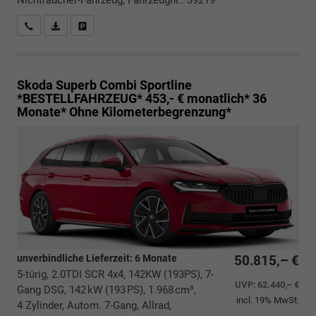
Rückrufbitte absenden
PDF-Datei, Fahrzeugexposé drucken
Drucken, parken oder vergleichen
Skoda Superb Combi
Sportline
*BESTELLFAHRZEUG* 453,- € monatlich* 36
Monate* Ohne Kilometerbegrenzung*
unverbindliche Lieferzeit:
6 Monate
50.815,– €
5-türig, 2.0TDI SCR 4x4, 142KW (193PS), 7-
UVP:
62.440,– €
Gang DSG, 142 kW (193 PS), 1.968 cm³,
incl. 19% MwSt.
4 Zylinder, Autom. 7-Gang, Allrad,