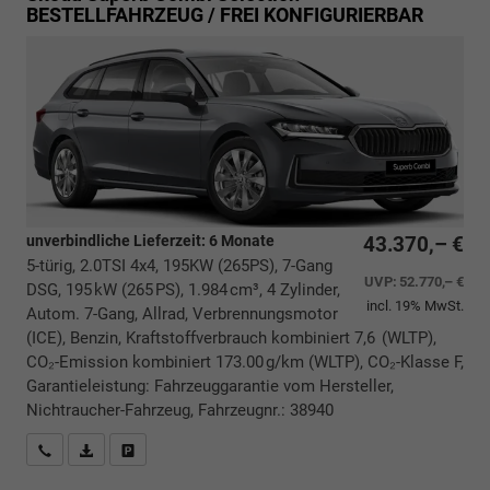
BESTELLFAHRZEUG / FREI KONFIGURIERBAR
unverbindliche Lieferzeit:
6 Monate
43.370,– €
5-türig, 2.0TSI 4x4, 195KW (265PS), 7-Gang
UVP:
52.770,– €
DSG, 195 kW (265 PS), 1.984 cm³, 4 Zylinder,
incl. 19% MwSt.
Autom. 7-Gang, Allrad, Verbrennungsmotor
(ICE), Benzin, Kraftstoffverbrauch kombiniert 7,6 (WLTP),
CO₂-Emission kombiniert 173.00 g/km (WLTP), CO₂-Klasse F,
Garantieleistung: Fahrzeuggarantie vom Hersteller,
Nichtraucher-Fahrzeug, Fahrzeugnr.: 38940
Rückrufbitte absenden
PDF-Datei, Fahrzeugexposé drucken
Drucken, parken oder vergleichen