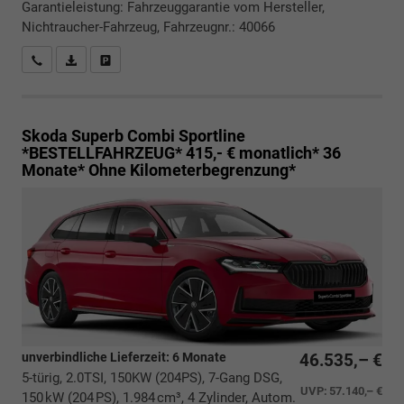
Garantieleistung: Fahrzeuggarantie vom Hersteller,
Nichtraucher-Fahrzeug, Fahrzeugnr.: 40066
Rückrufbitte absenden
PDF-Datei, Fahrzeugexposé drucken
Drucken, parken oder vergleichen
Skoda Superb Combi
Sportline
*BESTELLFAHRZEUG* 415,- € monatlich* 36
Monate* Ohne Kilometerbegrenzung*
unverbindliche Lieferzeit:
6 Monate
46.535,– €
5-türig, 2.0TSI, 150KW (204PS), 7-Gang DSG,
UVP:
57.140,– €
150 kW (204 PS), 1.984 cm³, 4 Zylinder, Autom.