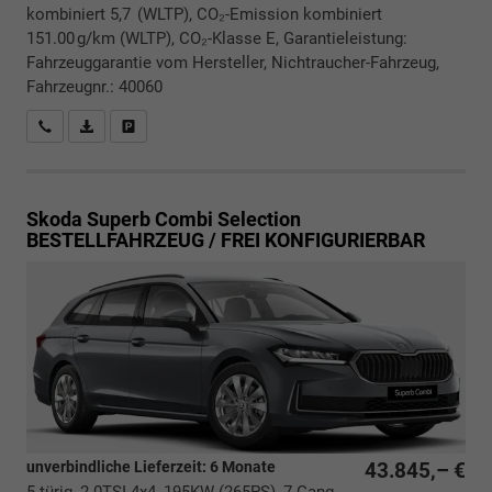
kombiniert 5,7 (WLTP), CO₂-Emission kombiniert
151.00 g/km (WLTP), CO₂-Klasse E, Garantieleistung:
Fahrzeuggarantie vom Hersteller, Nichtraucher-Fahrzeug,
Fahrzeugnr.: 40060
Rückrufbitte absenden
PDF-Datei, Fahrzeugexposé drucken
Drucken, parken oder vergleichen
Skoda Superb Combi
Selection
BESTELLFAHRZEUG / FREI KONFIGURIERBAR
unverbindliche Lieferzeit:
6 Monate
43.845,– €