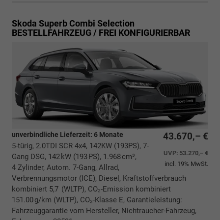
Skoda Superb Combi
Selection
BESTELLFAHRZEUG / FREI KONFIGURIERBAR
unverbindliche Lieferzeit:
6 Monate
43.670,– €
5-türig, 2.0TDI SCR 4x4, 142KW (193PS), 7-
UVP:
53.270,– €
Gang DSG, 142 kW (193 PS), 1.968 cm³,
incl. 19% MwSt.
4 Zylinder, Autom. 7-Gang, Allrad,
Verbrennungsmotor (ICE), Diesel, Kraftstoffverbrauch
kombiniert 5,7 (WLTP), CO₂-Emission kombiniert
151.00 g/km (WLTP), CO₂-Klasse E, Garantieleistung:
Fahrzeuggarantie vom Hersteller, Nichtraucher-Fahrzeug,