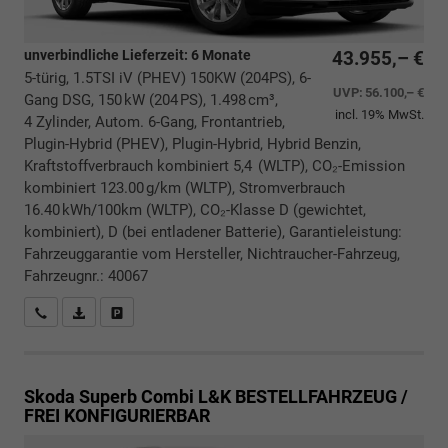
unverbindliche Lieferzeit:
6 Monate
43.955,– €
5-türig, 1.5TSI iV (PHEV) 150KW (204PS), 6-
UVP:
56.100,– €
Gang DSG, 150 kW (204 PS), 1.498 cm³,
incl. 19% MwSt.
4 Zylinder, Autom. 6-Gang, Frontantrieb,
Plugin-Hybrid (PHEV), Plugin-Hybrid, Hybrid Benzin,
Kraftstoffverbrauch kombiniert 5,4 (WLTP), CO₂-Emission
kombiniert 123.00 g/km (WLTP), Stromverbrauch
16.40 kWh/100km (WLTP), CO₂-Klasse D (gewichtet,
kombiniert), D (bei entladener Batterie), Garantieleistung:
Fahrzeuggarantie vom Hersteller, Nichtraucher-Fahrzeug,
Fahrzeugnr.: 40067
Rückrufbitte absenden
PDF-Datei, Fahrzeugexposé drucken
Drucken, parken oder vergleichen
Skoda Superb Combi
L&K BESTELLFAHRZEUG /
FREI KONFIGURIERBAR