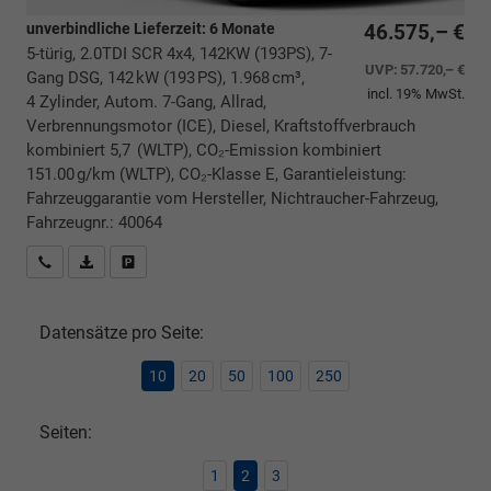
unverbindliche Lieferzeit:
6 Monate
46.575,– €
5-türig, 2.0TDI SCR 4x4, 142KW (193PS), 7-
UVP:
57.720,– €
Gang DSG, 142 kW (193 PS), 1.968 cm³,
incl. 19% MwSt.
4 Zylinder, Autom. 7-Gang, Allrad,
Verbrennungsmotor (ICE), Diesel, Kraftstoffverbrauch
kombiniert 5,7 (WLTP), CO₂-Emission kombiniert
151.00 g/km (WLTP), CO₂-Klasse E, Garantieleistung:
Fahrzeuggarantie vom Hersteller, Nichtraucher-Fahrzeug,
Fahrzeugnr.: 40064
Rückrufbitte absenden
PDF-Datei, Fahrzeugexposé drucken
Drucken, parken oder vergleichen
Datensätze pro Seite:
10
20
50
100
250
Seiten:
1
2
3