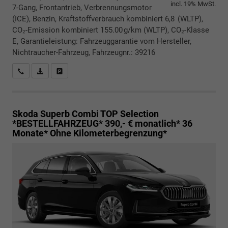
incl. 19% MwSt.
7-Gang, Frontantrieb, Verbrennungsmotor
(ICE), Benzin, Kraftstoffverbrauch kombiniert 6,8 (WLTP),
CO₂-Emission kombiniert 155.00 g/km (WLTP), CO₂-Klasse
E, Garantieleistung: Fahrzeuggarantie vom Hersteller,
Nichtraucher-Fahrzeug, Fahrzeugnr.: 39216
Rückrufbitte absenden
PDF-Datei, Fahrzeugexposé drucken
Drucken, parken oder vergleichen
Skoda Superb Combi
TOP Selection
*BESTELLFAHRZEUG* 390,- € monatlich* 36
Monate* Ohne Kilometerbegrenzung*