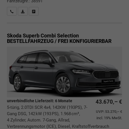
Fahrzeugnr.: 38591
Rückrufbitte absenden
PDF-Datei, Fahrzeugexposé drucken
Drucken, parken oder vergleichen
Skoda Superb Combi
Selection
BESTELLFAHRZEUG / FREI KONFIGURIERBAR
unverbindliche Lieferzeit:
6 Monate
43.670,– €
5-türig, 2.0TDI SCR 4x4, 142KW (193PS), 7-
UVP:
53.270,– €
Gang DSG, 142 kW (193 PS), 1.968 cm³,
incl. 19% MwSt.
4 Zylinder, Autom. 7-Gang, Allrad,
Verbrennungsmotor (ICE), Diesel, Kraftstoffverbrauch