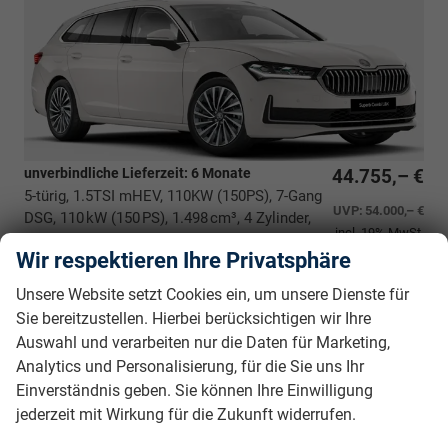
unverbindliche Lieferzeit:
6 Monate
44.755,– €
5-türig, 1.5TSI mHEV, 110KW (150PS), 7-Gang
UVP:
54.000,– €
DSG, 110 kW (150 PS), 1.498 cm³, 4 Zylinder,
incl. 19% MwSt.
Autom. 7-Gang, Frontantrieb, Mild-Hybrid
Wir respektieren Ihre Privatsphäre
(MHEV), Benzin, Kraftstoffverbrauch kombiniert 5,3 (WLTP),
CO₂-Emission kombiniert 122.00 g/km (WLTP), CO₂-Klasse
Unsere Website setzt Cookies ein, um unsere Dienste für
D, Garantieleistung: Fahrzeuggarantie vom Hersteller,
Sie bereitzustellen. Hierbei berücksichtigen wir Ihre
Nichtraucher-Fahrzeug, Fahrzeugnr.: 38601
Auswahl und verarbeiten nur die Daten für Marketing,
Analytics und Personalisierung, für die Sie uns Ihr
Rückrufbitte absenden
PDF-Datei, Fahrzeugexposé drucken
Drucken, parken oder vergleichen
Einverständnis geben. Sie können Ihre Einwilligung
jederzeit mit Wirkung für die Zukunft widerrufen.