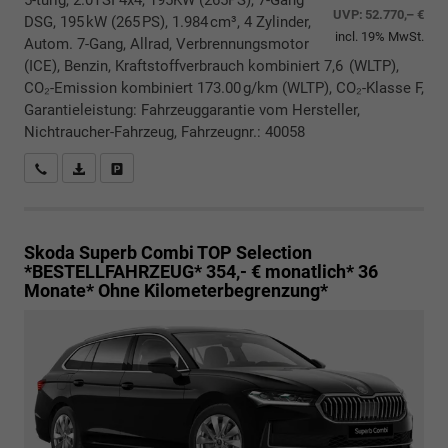
5-türig, 2.0TSI 4x4, 195KW (265PS), 7-Gang
UVP:
52.770,– €
DSG, 195 kW (265 PS), 1.984 cm³, 4 Zylinder,
incl. 19% MwSt.
Autom. 7-Gang, Allrad, Verbrennungsmotor
(ICE), Benzin, Kraftstoffverbrauch kombiniert 7,6 (WLTP),
CO₂-Emission kombiniert 173.00 g/km (WLTP), CO₂-Klasse F,
Garantieleistung: Fahrzeuggarantie vom Hersteller,
Nichtraucher-Fahrzeug, Fahrzeugnr.: 40058
Rückrufbitte absenden
PDF-Datei, Fahrzeugexposé drucken
Drucken, parken oder vergleichen
Skoda Superb Combi
TOP Selection
*BESTELLFAHRZEUG* 354,- € monatlich* 36
Monate* Ohne Kilometerbegrenzung*