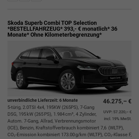
Skoda Superb Combi
TOP Selection
*BESTELLFAHRZEUG* 393,- € monatlich* 36
Monate* Ohne Kilometerbegrenzung*
unverbindliche Lieferzeit:
6 Monate
46.275,– €
5-türig, 2.0TSI 4x4, 195KW (265PS), 7-Gang
UVP:
57.220,– €
DSG, 195 kW (265 PS), 1.984 cm³, 4 Zylinder,
incl. 19% MwSt.
Autom. 7-Gang, Allrad, Verbrennungsmotor
(ICE), Benzin, Kraftstoffverbrauch kombiniert 7,6 (WLTP),
CO₂-Emission kombiniert 173.00 g/km (WLTP), CO₂-Klasse F,