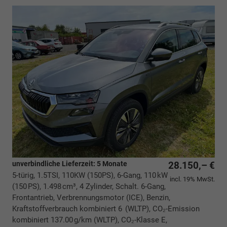
unverbindliche Lieferzeit:
5 Monate
28.150,– €
5-türig, 1.5TSI, 110KW (150PS), 6-Gang, 110 kW
incl. 19% MwSt.
(150 PS), 1.498 cm³, 4 Zylinder, Schalt. 6-Gang,
Frontantrieb, Verbrennungsmotor (ICE), Benzin,
Kraftstoffverbrauch kombiniert 6 (WLTP), CO₂-Emission
kombiniert 137.00 g/km (WLTP), CO₂-Klasse E,