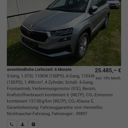
unverbindliche Lieferzeit:
6 Monate
25.485,– €
5-türig, 1.5TSI, 110KW (150PS), 6-Gang, 110 kW
incl. 19% MwSt.
(150 PS), 1.498 cm³, 4 Zylinder, Schalt. 6-Gang,
Frontantrieb, Verbrennungsmotor (ICE), Benzin,
Kraftstoffverbrauch kombiniert 6 (WLTP), CO₂-Emission
kombiniert 137.00 g/km (WLTP), CO₂-Klasse E,
Garantieleistung: Fahrzeuggarantie vom Hersteller,
Nichtraucher-Fahrzeug, Fahrzeugnr.: 39897
Rückrufbitte absenden
PDF-Datei, Fahrzeugexposé drucken
Drucken, parken oder vergleichen