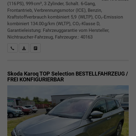
(116 PS), 999 cm³, 3 Zylinder, Schalt. 6-Gang,
Frontantrieb, Verbrennungsmotor (ICE), Benzin,
Kraftstoffverbrauch kombiniert 5,9 (WLTP), CO₂-Emission
kombiniert 134.00 g/km (WLTP), CO₂-Klasse D,
Garantieleistung: Fahrzeuggarantie vom Hersteller,
Nichtraucher-Fahrzeug, Fahrzeugnr.: 40163
Rückrufbitte absenden
PDF-Datei, Fahrzeugexposé drucken
Drucken, parken oder vergleichen
Skoda Karoq
TOP Selection BESTELLFAHRZEUG /
FREI KONFIGURIERBAR