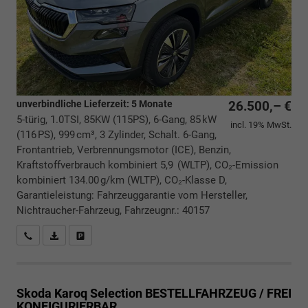
unverbindliche Lieferzeit:
5 Monate
26.500,– €
5-türig, 1.0TSI, 85KW (115PS), 6-Gang, 85 kW
incl. 19% MwSt.
(116 PS), 999 cm³, 3 Zylinder, Schalt. 6-Gang,
Frontantrieb, Verbrennungsmotor (ICE), Benzin,
Kraftstoffverbrauch kombiniert 5,9 (WLTP), CO₂-Emission
kombiniert 134.00 g/km (WLTP), CO₂-Klasse D,
Garantieleistung: Fahrzeuggarantie vom Hersteller,
Nichtraucher-Fahrzeug, Fahrzeugnr.: 40157
Rückrufbitte absenden
PDF-Datei, Fahrzeugexposé drucken
Drucken, parken oder vergleichen
Skoda Karoq
Selection BESTELLFAHRZEUG / FREI
KONFIGURIERBAR