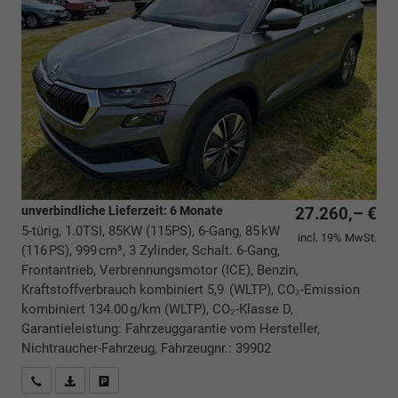
unverbindliche Lieferzeit:
6 Monate
27.260,– €
5-türig, 1.0TSI, 85KW (115PS), 6-Gang, 85 kW
incl. 19% MwSt.
(116 PS), 999 cm³, 3 Zylinder, Schalt. 6-Gang,
Frontantrieb, Verbrennungsmotor (ICE), Benzin,
Kraftstoffverbrauch kombiniert 5,9 (WLTP), CO₂-Emission
kombiniert 134.00 g/km (WLTP), CO₂-Klasse D,
Garantieleistung: Fahrzeuggarantie vom Hersteller,
Nichtraucher-Fahrzeug, Fahrzeugnr.: 39902
Rückrufbitte absenden
PDF-Datei, Fahrzeugexposé drucken
Drucken, parken oder vergleichen