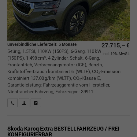
unverbindliche Lieferzeit:
5 Monate
27.715,– €
5-türig, 1.5TSI, 110KW (150PS), 6-Gang, 110 kW
incl. 19% MwSt.
(150 PS), 1.498 cm³, 4 Zylinder, Schalt. 6-Gang,
Frontantrieb, Verbrennungsmotor (ICE), Benzin,
Kraftstoffverbrauch kombiniert 6 (WLTP), CO₂-Emission
kombiniert 137.00 g/km (WLTP), CO₂-Klasse E,
Garantieleistung: Fahrzeuggarantie vom Hersteller,
Nichtraucher-Fahrzeug, Fahrzeugnr.: 39911
Rückrufbitte absenden
PDF-Datei, Fahrzeugexposé drucken
Drucken, parken oder vergleichen
Skoda Karoq
Extra BESTELLFAHRZEUG / FREI
KONFIGURIERBAR