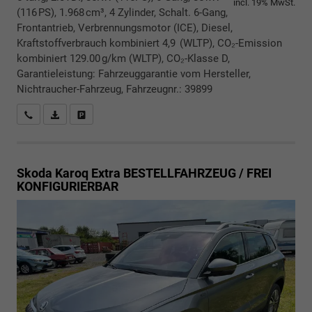
incl. 19% MwSt.
(116 PS), 1.968 cm³, 4 Zylinder, Schalt. 6-Gang,
Frontantrieb, Verbrennungsmotor (ICE), Diesel,
Kraftstoffverbrauch kombiniert 4,9 (WLTP), CO₂-Emission
kombiniert 129.00 g/km (WLTP), CO₂-Klasse D,
Garantieleistung: Fahrzeuggarantie vom Hersteller,
Nichtraucher-Fahrzeug, Fahrzeugnr.: 39899
Rückrufbitte absenden
PDF-Datei, Fahrzeugexposé drucken
Drucken, parken oder vergleichen
Skoda Karoq
Extra BESTELLFAHRZEUG / FREI
KONFIGURIERBAR