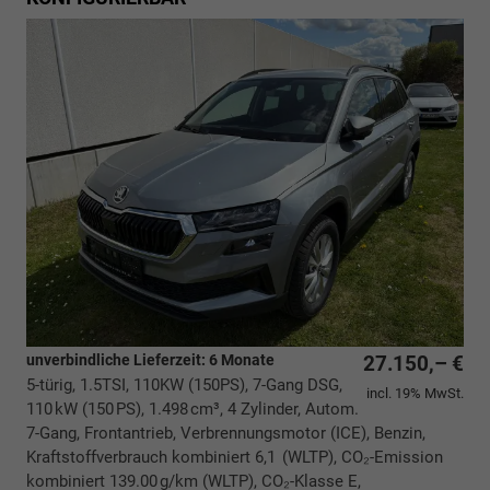
unverbindliche Lieferzeit:
6 Monate
27.150,– €
5-türig, 1.5TSI, 110KW (150PS), 7-Gang DSG,
incl. 19% MwSt.
110 kW (150 PS), 1.498 cm³, 4 Zylinder, Autom.
7-Gang, Frontantrieb, Verbrennungsmotor (ICE), Benzin,
Kraftstoffverbrauch kombiniert 6,1 (WLTP), CO₂-Emission
kombiniert 139.00 g/km (WLTP), CO₂-Klasse E,