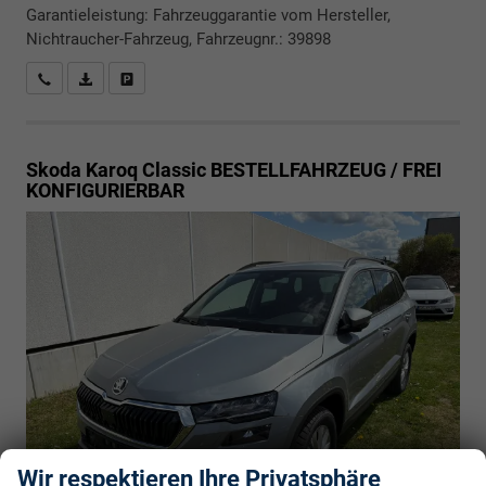
Garantieleistung: Fahrzeuggarantie vom Hersteller,
Nichtraucher-Fahrzeug, Fahrzeugnr.: 39898
Rückrufbitte absenden
PDF-Datei, Fahrzeugexposé drucken
Drucken, parken oder vergleichen
Skoda Karoq
Classic BESTELLFAHRZEUG / FREI
KONFIGURIERBAR
Wir respektieren Ihre Privatsphäre