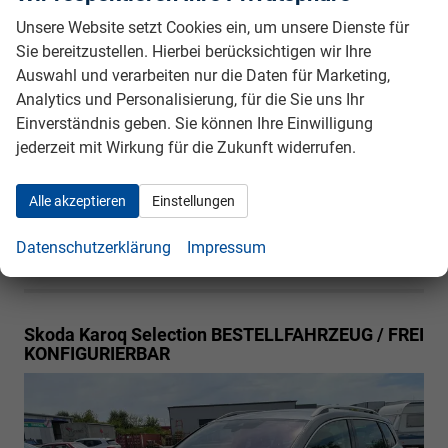
Unsere Website setzt Cookies ein, um unsere Dienste für
Sie bereitzustellen. Hierbei berücksichtigen wir Ihre
unverbindliche Lieferzeit:
6 Monate
27.250,– €
Auswahl und verarbeiten nur die Daten für Marketing,
5-türig, 1.0TSI, 85KW (115PS), 6-Gang, 85 kW
incl. 19% MwSt.
Analytics und Personalisierung, für die Sie uns Ihr
(116 PS), 999 cm³, 3 Zylinder, Schalt. 6-Gang,
Einverständnis geben. Sie können Ihre Einwilligung
Frontantrieb, Verbrennungsmotor (ICE), Benzin,
jederzeit mit Wirkung für die Zukunft widerrufen.
Kraftstoffverbrauch kombiniert 5,9 (WLTP), CO₂-Emission
kombiniert 134.00 g/km (WLTP), CO₂-Klasse D,
Garantieleistung: Fahrzeuggarantie vom Hersteller,
Alle akzeptieren
Einstellungen
Nichtraucher-Fahrzeug, Fahrzeugnr.: 39950
Datenschutzerklärung
Impressum
Rückrufbitte absenden
PDF-Datei, Fahrzeugexposé drucken
Drucken, parken oder vergleichen
Skoda Karoq
Selection BESTELLFAHRZEUG / FREI
KONFIGURIERBAR