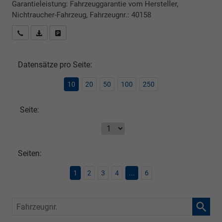
Garantieleistung: Fahrzeuggarantie vom Hersteller,
Nichtraucher-Fahrzeug, Fahrzeugnr.: 40158
Rückrufbitte absenden
PDF-Datei, Fahrzeugexposé drucken
Drucken, parken oder vergleichen
Datensätze pro Seite:
10
20
50
100
250
Seite:
Seiten:
1
2
3
4
...
6
Fahrzeugnr.