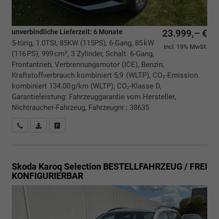
unverbindliche Lieferzeit:
6 Monate
23.999,– €
5-türig, 1.0TSI, 85KW (115PS), 6-Gang, 85 kW
incl. 19% MwSt.
(116 PS), 999 cm³, 3 Zylinder, Schalt. 6-Gang,
Frontantrieb, Verbrennungsmotor (ICE), Benzin,
Kraftstoffverbrauch kombiniert 5,9 (WLTP), CO₂-Emission
kombiniert 134.00 g/km (WLTP), CO₂-Klasse D,
Garantieleistung: Fahrzeuggarantie vom Hersteller,
Nichtraucher-Fahrzeug, Fahrzeugnr.: 38635
Rückrufbitte absenden
PDF-Datei, Fahrzeugexposé drucken
Drucken, parken oder vergleichen
Skoda Karoq
Selection BESTELLFAHRZEUG / FREI
KONFIGURIERBAR