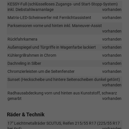
KESSY-Full (schlüsselloses Zugangs- und Start-Stopp-System)
inkl. Diebstahlwarnanlage
vorhanden
Matrix-LED-Scheinwerfer mit Fernlichtassistent
vorhanden
Parksensoren vorne und hinten inkl. Maneuver-Assist
vorhanden
Rückfahrkamera
vorhanden
Außenspiegel und Türgriffe in Wagenfarbe lackiert
vorhanden
Kühlergrillrahmen in Chrom
vorhanden
Dachreling in Silber
vorhanden
Chromzierleisten um die Seitenfenster
vorhanden
Sunset (Heckscheibe und hintere Seitenscheiben dunkel getönt)
vorhanden
Radhausabdeckung vorn und hinten aus Kunststoff, schwarz
genarbt
vorhanden
Räder & Technik
17" Leichtmetallräder SCUTUS, Reifen 215/55 R17 (225/55 R17
bei 4x4)
vorhanden