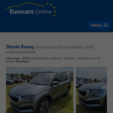
Menü
Skoda Karoq
Extra Plus BESTELLFAHRZEUG / FREI
KONFIGURIERBAR
Fahrzeugnr.
:
40163
, unverbindliche Lieferzeit:
5 Monate
, Landesversion: EU -
Europa,
Neuwagen