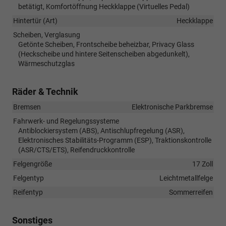
betätigt, Komfortöffnung Heckklappe (Virtuelles Pedal)
Hintertür (Art)
Heckklappe
Scheiben, Verglasung
Getönte Scheiben, Frontscheibe beheizbar, Privacy Glass
(Heckscheibe und hintere Seitenscheiben abgedunkelt),
Wärmeschutzglas
Räder & Technik
Bremsen
Elektronische Parkbremse
Fahrwerk- und Regelungssysteme
Antiblockiersystem (ABS), Antischlupfregelung (ASR),
Elektronisches Stabilitäts-Programm (ESP), Traktionskontrolle
(ASR/CTS/ETS), Reifendruckkontrolle
Felgengröße
17 Zoll
Felgentyp
Leichtmetallfelge
Reifentyp
Sommerreifen
Sonstiges