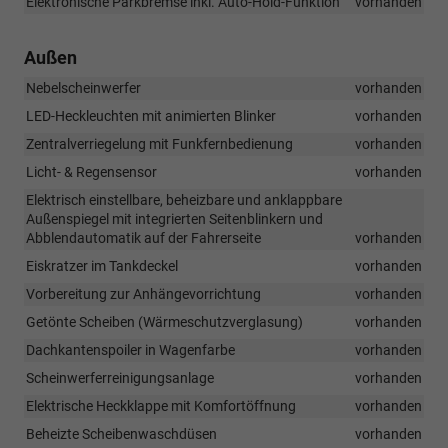
Elektronische Parkbremse inkl. Auto-Hold-Funktion
vorhanden
Außen
Nebelscheinwerfer
vorhanden
LED-Heckleuchten mit animierten Blinker
vorhanden
Zentralverriegelung mit Funkfernbedienung
vorhanden
Licht- & Regensensor
vorhanden
Elektrisch einstellbare, beheizbare und anklappbare
Außenspiegel mit integrierten Seitenblinkern und
Abblendautomatik auf der Fahrerseite
vorhanden
Eiskratzer im Tankdeckel
vorhanden
Vorbereitung zur Anhängevorrichtung
vorhanden
Getönte Scheiben (Wärmeschutzverglasung)
vorhanden
Dachkantenspoiler in Wagenfarbe
vorhanden
Scheinwerferreinigungsanlage
vorhanden
Elektrische Heckklappe mit Komfortöffnung
vorhanden
Beheizte Scheibenwaschdüsen
vorhanden