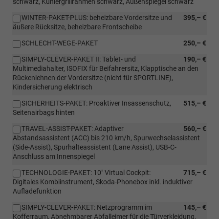
schwarz, Kühlergrillrahmen schwarz, Außenspiegel schwarz
WINTER-PAKET-PLUS: beheizbare Vordersitze und
395,– €
äußere Rücksitze, beheizbare Frontscheibe
SCHLECHT-WEGE-PAKET
250,– €
SIMPLY-CLEVER-PAKET II: Tablet- und
190,– €
Multimediahalter, ISOFIX für Beifahrersitz, Klapptische an den
Rückenlehnen der Vordersitze (nicht für SPORTLINE),
Kindersicherung elektrisch
SICHERHEITS-PAKET: Proaktiver Insassenschutz,
515,– €
Seitenairbags hinten
TRAVEL-ASSIST-PAKET: Adaptiver
560,– €
Abstandsassistent (ACC) bis 210 km/h, Spurwechselassistent
(Side-Assist), Spurhalteassistent (Lane Assist), USB-C-
Anschluss am Innenspiegel
TECHNOLOGIE-PAKET: 10" Virtual Cockpit:
715,– €
Digitales Kombiinstrument, Skoda-Phonebox inkl. induktiver
Aufladefunktion
SIMPLY-CLEVER-PAKET: Netzprogramm im
145,– €
Kofferraum, Abnehmbarer Abfalleimer für die Türverkleidung,