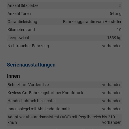
Anzahl Sitzplätze
5
Anzahl Türen
5-türig
Garantieleistung
Fahrzeuggarantie vom Hersteller
Kilometerstand
10
Leergewicht
1339 kg
Nichtraucher-Fahrzeug
vorhanden
Serienausstattungen
Innen
Beheizbare Vordersitze
vorhanden
Keyless-Go: Fahrzeugstart per Knopfdruck
vorhanden
Handschuhfach beleuchtet
vorhanden
Innenspiegel mit Abblendautomatik
vorhanden
Adaptiver Abstandsassistent (ACC) mit Regelbereich bis 210
km/h
vorhanden