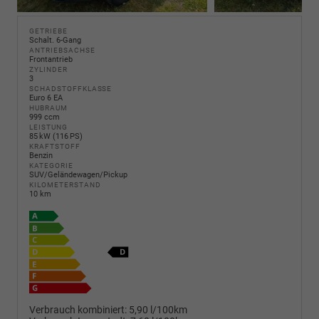
GETRIEBE
Schalt. 6-Gang
ANTRIEBSACHSE
Frontantrieb
ZYLINDER
3
SCHADSTOFFKLASSE
Euro 6 EA
HUBRAUM
999 ccm
LEISTUNG
85 kW (116 PS)
KRAFTSTOFF
Benzin
KATEGORIE
SUV/Geländewagen/Pickup
KILOMETERSTAND
10 km
Verbrauch kombiniert:
5,90 l/100km