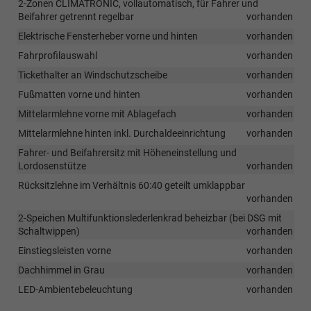
2-Zonen CLIMATRONIC, vollautomatisch, für Fahrer und
Beifahrer getrennt regelbar
vorhanden
Elektrische Fensterheber vorne und hinten
vorhanden
Fahrprofilauswahl
vorhanden
Tickethalter an Windschutzscheibe
vorhanden
Fußmatten vorne und hinten
vorhanden
Mittelarmlehne vorne mit Ablagefach
vorhanden
Mittelarmlehne hinten inkl. Durchaldeeinrichtung
vorhanden
Fahrer- und Beifahrersitz mit Höheneinstellung und
Lordosenstütze
vorhanden
Rücksitzlehne im Verhältnis 60:40 geteilt umklappbar
vorhanden
2-Speichen Multifunktionslederlenkrad beheizbar (bei DSG mit
Schaltwippen)
vorhanden
Einstiegsleisten vorne
vorhanden
Dachhimmel in Grau
vorhanden
LED-Ambientebeleuchtung
vorhanden