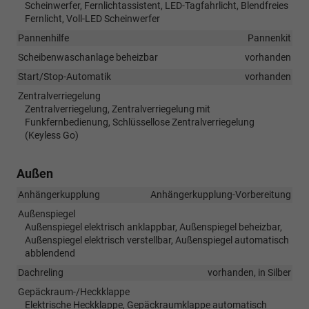
Scheinwerfer, Fernlichtassistent, LED-Tagfahrlicht, Blendfreies
Fernlicht, Voll-LED Scheinwerfer
Pannenhilfe
Pannenkit
Scheibenwaschanlage beheizbar
vorhanden
Start/Stop-Automatik
vorhanden
Zentralverriegelung
Zentralverriegelung, Zentralverriegelung mit
Funkfernbedienung, Schlüssellose Zentralverriegelung
(Keyless Go)
Außen
Anhängerkupplung
Anhängerkupplung-Vorbereitung
Außenspiegel
Außenspiegel elektrisch anklappbar, Außenspiegel beheizbar,
Außenspiegel elektrisch verstellbar, Außenspiegel automatisch
abblendend
Dachreling
vorhanden, in Silber
Gepäckraum-/Heckklappe
Elektrische Heckklappe, Gepäckraumklappe automatisch