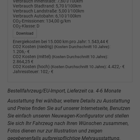
Verbrauch Innenstadt:
7,60 l/100km
Verbrauch Stadtrand:
5,70 l/100km
Verbrauch Landstraße:
5,00 l/100km
Verbrauch Autobahn:
6,10 l/100km
CO
-Emissionen:
134,00 g/km
2
CO
-Klasse:
D
2
Download
Energiekosten bei 15.000 km pro Jahr:
1.543,44 €
CO2 Kosten (niedrig)
:
(Kosten Durchschnitt 10 Jahre)
1.206,- €
CO2 Kosten (mittel)
:
(Kosten Durchschnitt 10 Jahre)
2.864,25 €
CO2 Kosten (hoch)
:
4.422,- €
(Kosten Durchschnitt 10 Jahre)
Jahressteuer:
102,- €
Bestellfahrzeug/EU-Import, Lieferzeit ca. 4-6 Monate
Ausstattung frei wählbar, weitere Details zu Ausstattung
und Preise finden Sie auf unserer Internetseite, Benutzen
Sie einfach unseren Neuwagen-Konfigurator und stellen
Sie sich Ihr Fahrzeug nach Ihren Wünschen zusammen,
Fotos dienen nur zur Illustration und zeigen
gegebenenfalls aufpreispflichtige Mehrausstattung.