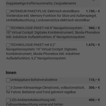
Doppelseitige Kofferraummatte, Cargoelemente
INTERIEUR-PAKET-PLUS: Elektrisch einstellbare
1.150,– €
Vordersitze inkl. Memory-Funktion für Sitze und Außenspiegel,
Umfeldbeleuchtung, Lordosenstütze elektrisch einstellbar
TECHNOLOGIE-PAKET mit 8" Navigationssystem:
960,– €
10" Virtual Cockpit: Digitales Kombiinstrument, Skoda-Phonebox
inkl. induktiver Aufladefunktion, 8" Navigationssystem
TECHNOLOGIE-PAKET mit 9,2"
1.670,– €
Navigationssystem: 10" Virtual Cockpit: Digitales
Kombiinstrument, Skoda-Phonebox inkl. induktiver
Aufladefunktion, 9,2" Navigationssystem
Innen
Umklappbare Beifahrersitzlehne
110,– €
3-Zonen-Klimaanlage Climatronic, vollautomatisch,
300,– €
für Fahrer, Beifahrer und Fond getrennt regelbar
LED-Ambientebeleuchtung inkl.
400,– €
Fußraumbeleuchtung vorne und hinten