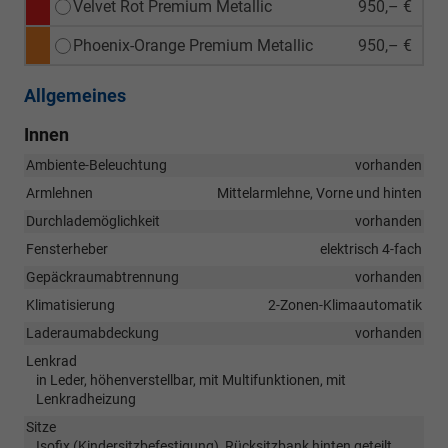
Velvet Rot Premium Metallic
950,– €
Phoenix-Orange Premium Metallic
950,– €
Allgemeines
Innen
Ambiente-Beleuchtung
vorhanden
Armlehnen
Mittelarmlehne, Vorne und hinten
Durchlademöglichkeit
vorhanden
Fensterheber
elektrisch 4-fach
Gepäckraumabtrennung
vorhanden
Klimatisierung
2-Zonen-Klimaautomatik
Laderaumabdeckung
vorhanden
Lenkrad
in Leder, höhenverstellbar, mit Multifunktionen, mit
Lenkradheizung
Sitze
Isofix (Kindersitzbefestigung), Rücksitzbank hinten geteilt,