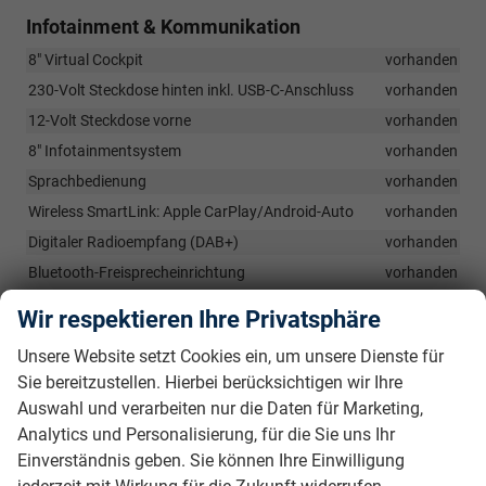
Infotainment & Kommunikation
8" Virtual Cockpit
vorhanden
230-Volt Steckdose hinten inkl. USB-C-Anschluss
vorhanden
12-Volt Steckdose vorne
vorhanden
8" Infotainmentsystem
vorhanden
Sprachbedienung
vorhanden
Wireless SmartLink: Apple CarPlay/Android-Auto
vorhanden
Digitaler Radioempfang (DAB+)
vorhanden
Bluetooth-Freisprecheinrichtung
vorhanden
ŠKODA CARE CONNECT: SOS-Notruffunktion
vorhanden
Wir respektieren Ihre Privatsphäre
8 Lautsprecher
vorhanden
Unsere Website setzt Cookies ein, um unsere Dienste für
Sie bereitzustellen. Hierbei berücksichtigen wir Ihre
Sicherheit & Assistenz
Auswahl und verarbeiten nur die Daten für Marketing,
Notrufsystem (eCall +)
vorhanden
Analytics und Personalisierung, für die Sie uns Ihr
Spurhalteassistent
vorhanden
Einverständnis geben. Sie können Ihre Einwilligung