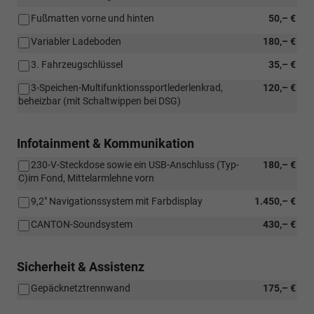
Fußmatten vorne und hinten
50,– €
Variabler Ladeboden
180,– €
3. Fahrzeugschlüssel
35,– €
3-Speichen-Multifunktionssportlederlenkrad,
120,– €
beheizbar (mit Schaltwippen bei DSG)
Infotainment & Kommunikation
230-V-Steckdose sowie ein USB-Anschluss (Typ-
180,– €
C)im Fond, Mittelarmlehne vorn
9,2" Navigationssystem mit Farbdisplay
1.450,– €
CANTON-Soundsystem
430,– €
Sicherheit & Assistenz
Gepäcknetztrennwand
175,– €