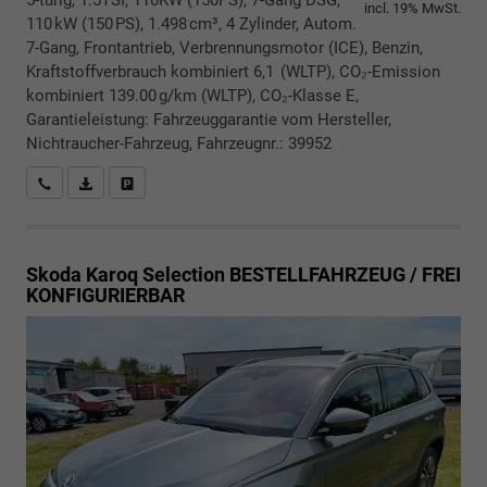
incl. 19% MwSt.
110 kW (150 PS), 1.498 cm³, 4 Zylinder, Autom.
7-Gang, Frontantrieb, Verbrennungsmotor (ICE), Benzin,
Kraftstoffverbrauch kombiniert 6,1 (WLTP), CO₂-Emission
kombiniert 139.00 g/km (WLTP), CO₂-Klasse E,
Garantieleistung: Fahrzeuggarantie vom Hersteller,
Nichtraucher-Fahrzeug, Fahrzeugnr.: 39952
Rückrufbitte absenden
PDF-Datei, Fahrzeugexposé drucken
Drucken, parken oder vergleichen
Skoda Karoq
Selection BESTELLFAHRZEUG / FREI
KONFIGURIERBAR