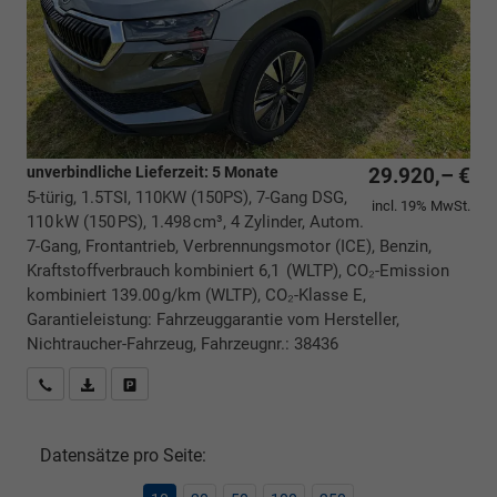
unverbindliche Lieferzeit:
5 Monate
29.920,– €
5-türig, 1.5TSI, 110KW (150PS), 7-Gang DSG,
incl. 19% MwSt.
110 kW (150 PS), 1.498 cm³, 4 Zylinder, Autom.
7-Gang, Frontantrieb, Verbrennungsmotor (ICE), Benzin,
Kraftstoffverbrauch kombiniert 6,1 (WLTP), CO₂-Emission
kombiniert 139.00 g/km (WLTP), CO₂-Klasse E,
Garantieleistung: Fahrzeuggarantie vom Hersteller,
Nichtraucher-Fahrzeug, Fahrzeugnr.: 38436
Rückrufbitte absenden
PDF-Datei, Fahrzeugexposé drucken
Drucken, parken oder vergleichen
Datensätze pro Seite: