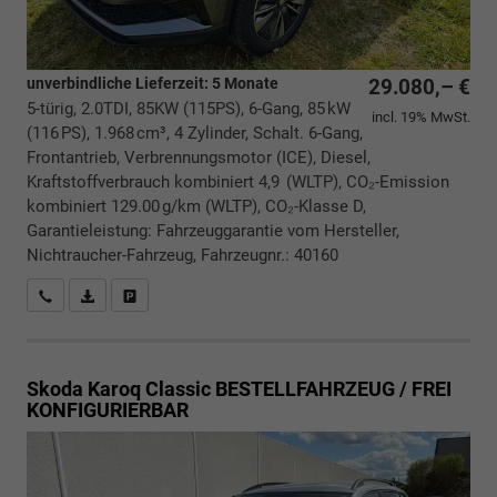
unverbindliche Lieferzeit:
5 Monate
29.080,– €
5-türig, 2.0TDI, 85KW (115PS), 6-Gang, 85 kW
incl. 19% MwSt.
(116 PS), 1.968 cm³, 4 Zylinder, Schalt. 6-Gang,
Frontantrieb, Verbrennungsmotor (ICE), Diesel,
Kraftstoffverbrauch kombiniert 4,9 (WLTP), CO₂-Emission
kombiniert 129.00 g/km (WLTP), CO₂-Klasse D,
Garantieleistung: Fahrzeuggarantie vom Hersteller,
Nichtraucher-Fahrzeug, Fahrzeugnr.: 40160
Rückrufbitte absenden
PDF-Datei, Fahrzeugexposé drucken
Drucken, parken oder vergleichen
Skoda Karoq
Classic BESTELLFAHRZEUG / FREI
KONFIGURIERBAR