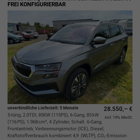
FREI KONFIGURIERBAR
unverbindliche Lieferzeit:
5 Monate
28.550,– €
5-türig, 2.0TDI, 85KW (115PS), 6-Gang, 85 kW
incl. 19% MwSt.
(116 PS), 1.968 cm³, 4 Zylinder, Schalt. 6-Gang,
Frontantrieb, Verbrennungsmotor (ICE), Diesel,
Kraftstoffverbrauch kombiniert 4,9 (WLTP), CO₂-Emission