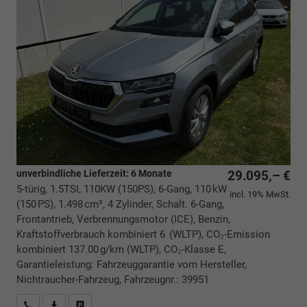
unverbindliche Lieferzeit:
6 Monate
29.095,– €
5-türig, 1.5TSI, 110KW (150PS), 6-Gang, 110 kW
incl. 19% MwSt.
(150 PS), 1.498 cm³, 4 Zylinder, Schalt. 6-Gang,
Frontantrieb, Verbrennungsmotor (ICE), Benzin,
Kraftstoffverbrauch kombiniert 6 (WLTP), CO₂-Emission
kombiniert 137.00 g/km (WLTP), CO₂-Klasse E,
Garantieleistung: Fahrzeuggarantie vom Hersteller,
Nichtraucher-Fahrzeug, Fahrzeugnr.: 39951
Rückrufbitte absenden
PDF-Datei, Fahrzeugexposé drucken
Drucken, parken oder vergleichen