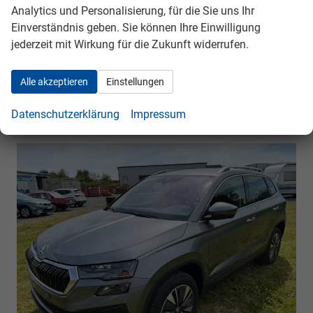
kombiniert 137.00 g/km (WLTP), CO₂-Klasse E,
Analytics und Personalisierung, für die Sie uns Ihr
Garantieleistung: Fahrzeuggarantie vom Hersteller,
Einverständnis geben. Sie können Ihre Einwilligung
Nichtraucher-Fahrzeug, Fahrzeugnr.: 38435
jederzeit mit Wirkung für die Zukunft widerrufen.
Rückrufbitte absenden
PDF-Datei, Fahrzeugexposé drucken
Drucken, parken oder vergleichen
Alle akzeptieren
Einstellungen
Datenschutzerklärung
Impressum
Skoda Karoq
Selection BESTELLFAHRZEUG / FREI
KONFIGURIERBAR