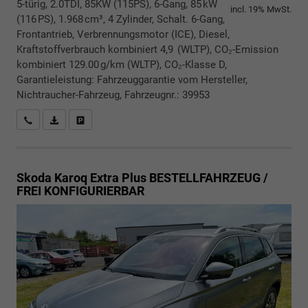
5-türig, 2.0TDI, 85KW (115PS), 6-Gang, 85 kW
incl. 19% MwSt.
(116 PS), 1.968 cm³, 4 Zylinder, Schalt. 6-Gang,
Frontantrieb, Verbrennungsmotor (ICE), Diesel,
Kraftstoffverbrauch kombiniert 4,9 (WLTP), CO₂-Emission
kombiniert 129.00 g/km (WLTP), CO₂-Klasse D,
Garantieleistung: Fahrzeuggarantie vom Hersteller,
Nichtraucher-Fahrzeug, Fahrzeugnr.: 39953
Rückrufbitte absenden
PDF-Datei, Fahrzeugexposé drucken
Drucken, parken oder vergleichen
Skoda Karoq
Extra Plus BESTELLFAHRZEUG /
FREI KONFIGURIERBAR