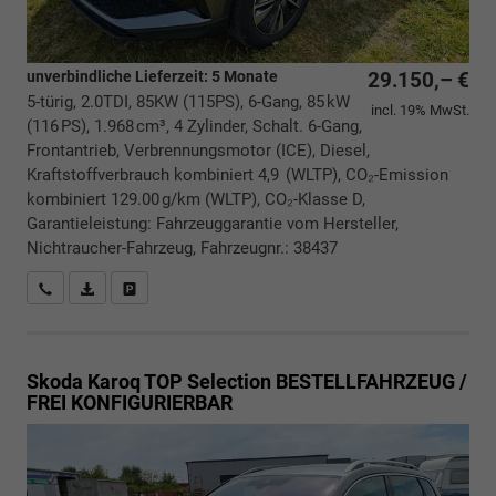
unverbindliche Lieferzeit:
5 Monate
29.150,– €
5-türig, 2.0TDI, 85KW (115PS), 6-Gang, 85 kW
incl. 19% MwSt.
(116 PS), 1.968 cm³, 4 Zylinder, Schalt. 6-Gang,
Frontantrieb, Verbrennungsmotor (ICE), Diesel,
Kraftstoffverbrauch kombiniert 4,9 (WLTP), CO₂-Emission
kombiniert 129.00 g/km (WLTP), CO₂-Klasse D,
Garantieleistung: Fahrzeuggarantie vom Hersteller,
Nichtraucher-Fahrzeug, Fahrzeugnr.: 38437
Rückrufbitte absenden
PDF-Datei, Fahrzeugexposé drucken
Drucken, parken oder vergleichen
Skoda Karoq
TOP Selection BESTELLFAHRZEUG /
FREI KONFIGURIERBAR