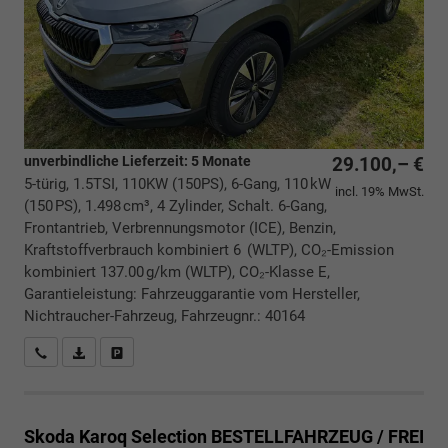
unverbindliche Lieferzeit:
5 Monate
29.100,– €
5-türig, 1.5TSI, 110KW (150PS), 6-Gang, 110 kW
incl. 19% MwSt.
(150 PS), 1.498 cm³, 4 Zylinder, Schalt. 6-Gang,
Frontantrieb, Verbrennungsmotor (ICE), Benzin,
Kraftstoffverbrauch kombiniert 6 (WLTP), CO₂-Emission
kombiniert 137.00 g/km (WLTP), CO₂-Klasse E,
Garantieleistung: Fahrzeuggarantie vom Hersteller,
Nichtraucher-Fahrzeug, Fahrzeugnr.: 40164
Rückrufbitte absenden
PDF-Datei, Fahrzeugexposé drucken
Drucken, parken oder vergleichen
Skoda Karoq
Selection BESTELLFAHRZEUG / FREI