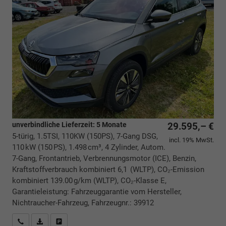
unverbindliche Lieferzeit:
5 Monate
29.595,– €
5-türig, 1.5TSI, 110KW (150PS), 7-Gang DSG,
incl. 19% MwSt.
110 kW (150 PS), 1.498 cm³, 4 Zylinder, Autom.
7-Gang, Frontantrieb, Verbrennungsmotor (ICE), Benzin,
Kraftstoffverbrauch kombiniert 6,1 (WLTP), CO₂-Emission
kombiniert 139.00 g/km (WLTP), CO₂-Klasse E,
Garantieleistung: Fahrzeuggarantie vom Hersteller,
Nichtraucher-Fahrzeug, Fahrzeugnr.: 39912
Rückrufbitte absenden
PDF-Datei, Fahrzeugexposé drucken
Drucken, parken oder vergleichen