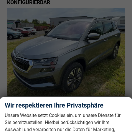
KONFIGURIERBAR
unverbindliche Lieferzeit:
5 Monate
29.150,– €
Wir respektieren Ihre Privatsphäre
5-türig, 1.5TSI, 110KW (150PS), 6-Gang, 110 kW
incl. 19% MwSt.
(150 PS), 1.498 cm³, 4 Zylinder, Schalt. 6-Gang,
Unsere Website setzt Cookies ein, um unsere Dienste für
Frontantrieb, Verbrennungsmotor (ICE), Benzin,
Sie bereitzustellen. Hierbei berücksichtigen wir Ihre
Kraftstoffverbrauch kombiniert 6 (WLTP), CO₂-Emission
Auswahl und verarbeiten nur die Daten für Marketing,