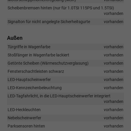
Scheibenbremsen hinten (nur für 1.0TSI 115PS und 1.5TSI)
vorhanden
Signalton für nicht angelegte Sicherheitsgurte
vorhanden
Außen
Türgriffe in Wagenfarbe
vorhanden
Stoßfänger in Wagenfarbe lackiert
vorhanden
Getönte Scheiben (Wärmeschutzverglasung)
vorhanden
Fensterschachtleisten schwarz
vorhanden
LED-Hauptscheinwerfer
vorhanden
LED-Kennzeichenbeleuchtung
vorhanden
LED-Tagfahrlicht, in die LED-Hauptscheinwerfer integriert
vorhanden
LED-Heckleuchten
vorhanden
Nebelscheinwerfer
vorhanden
Parksensoren hinten
vorhanden