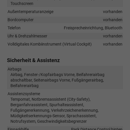
Touchscreen
Außentemperaturanzeige
vorhanden
Bordcomputer
vorhanden
Telefon
Freisprecheinrichtung, Bluetooth
Uhr & Drehzahlmesser
vorhanden
Volldigitales Kombiinstrument (Virtual Cockpit)
vorhanden
Sicherheit & Assistenz
Airbags
Airbag, Fenster-/Kopfairbags Vorne, Beifahrerairbag
abschaltbar, Seitenairbags Vorne, Fußgängerairbag,
Beifahrerairbag
Assistenzsysteme
Tempomat, Notbremsassistent (City-Safety),
Berganfahrassistent, Spurhalteassistent,
Fußgängererkennung, Verkehrzeichenerkennung,
Müdigkeitserkennungs-Sensor, Sprachassistent,
Notrufsystem, Geschwindigkeitsbegrenzer
Einparkhilfe
Park Distance Control hinten