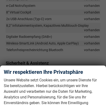
e-Call Notrufsystem
vorhanden
8" Virtual Cockpit
vorhanden
2x USB-Anschluss (Typ-C) vorn
vorhanden
8,2" Infotainmentsystem, Kapazitives Multitouch-Display
vorhanden
Digitaler Radioempfang (DAB+)
vorhanden
Wireless-SmartLink (Android Auto, Apple CarPlay)
vorhanden
Telefonfreisprecheinrichtung Bluetooth
vorhanden
Sicherheit & Assistenz
Fahrer- und Beifahrerairbag
vorhanden
Wir respektieren Ihre Privatsphäre
Frontradarassistent inkl. City-Notbremsfunktion
vorhanden
Unsere Website setzt Cookies ein, um unsere Dienste für
Spurhalteassistent (Lane Assist)
vorhanden
Sie bereitzustellen. Hierbei berücksichtigen wir Ihre
Berganfahrassistent
vorhanden
Auswahl und verarbeiten nur die Daten für Marketing,
Verkehrszeichenerkennungssystem
vorhanden
Analytics und Personalisierung, für die Sie uns Ihr
Einverständnis geben. Sie können Ihre Einwilligung
Müdigkeitserkennungssystem
vorhanden