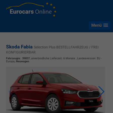
Menü
Skoda Fabia
Selection Plus BESTELLFAHRZEUG / FREI
KONFIGURIERBAR
Fahrzeugnr.
:
39837
, unverbindliche Lieferzeit:
6 Monate
, Landesversion: EU -
Europa,
Neuwagen