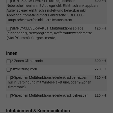
LICHT-& SICHT-PAKET Plus: Regensensor,
890,– €
Nebelscheinwerfer mit Abbiegelicht, Elektrisch anklappbare
Außenspiegel, elektrisch einstell- und beheizbar inkl.
Abblendautomatik auf der Fahrerseite, VOLL-LED-
Hauptscheinwerfer inkl. Fernlichtassistent
SIMPLY-CLEVER-PAKET: Multifunktionsablage
120,– €
(einhängbar), Netzprogramm, Kofferraumwendematte
(Stoff/Gummi), Cargoelemente,
Innen
2-Zonen Climatronic
390,– €
Sitzheizung vorn
270,– €
2-Speichen Multifunktionslederlenkrad beheizbar
120,– €
(nur in Verbindung mit Winter-Paket und/oder 2-Zonen
Climatronic)
3-Speichen Multifunktionslederlenkrad, beheizbar
220,– €
Infotainment & Kommunikation