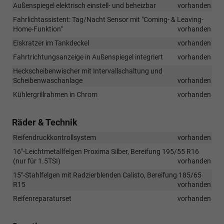
Außenspiegel elektrisch einstell- und beheizbar
vorhanden
Fahrlichtassistent: Tag/Nacht Sensor mit "Coming- & Leaving-
Home-Funktion"
vorhanden
Eiskratzer im Tankdeckel
vorhanden
Fahrtrichtungsanzeige in Außenspiegel integriert
vorhanden
Heckscheibenwischer mit Intervallschaltung und
Scheibenwaschanlage
vorhanden
Kühlergrillrahmen in Chrom
vorhanden
Räder & Technik
Reifendruckkontrollsystem
vorhanden
16"-Leichtmetallfelgen Proxima Silber, Bereifung 195/55 R16
(nur für 1.5TSI)
vorhanden
15"-Stahlfelgen mit Radzierblenden Calisto, Bereifung 185/65
R15
vorhanden
Reifenreparaturset
vorhanden