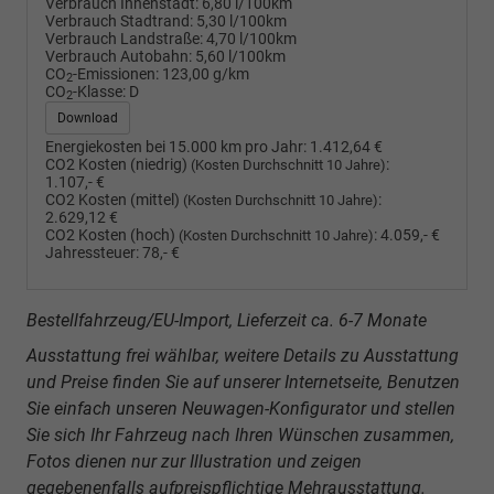
Verbrauch Innenstadt:
6,80 l/100km
Verbrauch Stadtrand:
5,30 l/100km
Verbrauch Landstraße:
4,70 l/100km
Verbrauch Autobahn:
5,60 l/100km
CO
-Emissionen:
123,00 g/km
2
CO
-Klasse:
D
2
Download
Energiekosten bei 15.000 km pro Jahr:
1.412,64 €
CO2 Kosten (niedrig)
:
(Kosten Durchschnitt 10 Jahre)
1.107,- €
CO2 Kosten (mittel)
:
(Kosten Durchschnitt 10 Jahre)
2.629,12 €
CO2 Kosten (hoch)
:
4.059,- €
(Kosten Durchschnitt 10 Jahre)
Jahressteuer:
78,- €
Bestellfahrzeug/EU-Import, Lieferzeit ca. 6-7 Monate
Ausstattung frei wählbar, weitere Details zu Ausstattung
und Preise finden Sie auf unserer Internetseite, Benutzen
Sie einfach unseren Neuwagen-Konfigurator und stellen
Sie sich Ihr Fahrzeug nach Ihren Wünschen zusammen,
Fotos dienen nur zur Illustration und zeigen
gegebenenfalls aufpreispflichtige Mehrausstattung.