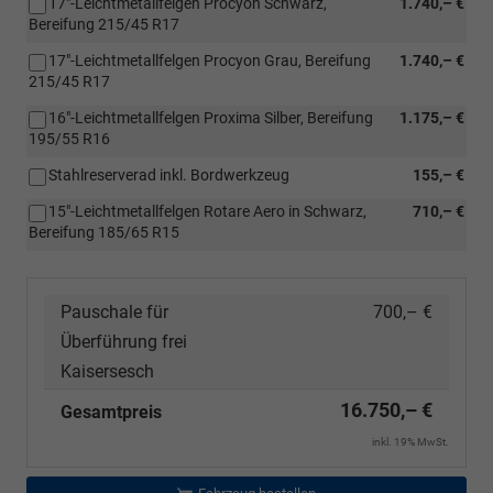
17"-Leichtmetallfelgen Procyon Schwarz,
1.740,– €
Bereifung 215/45 R17
17"-Leichtmetallfelgen Procyon Grau, Bereifung
1.740,– €
215/45 R17
16"-Leichtmetallfelgen Proxima Silber, Bereifung
1.175,– €
195/55 R16
Stahlreserverad inkl. Bordwerkzeug
155,– €
15"-Leichtmetallfelgen Rotare Aero in Schwarz,
710,– €
Bereifung 185/65 R15
Pauschale für
700,– €
Überführung frei
Kaisersesch
16.750,– €
Gesamtpreis
inkl. 19% MwSt.