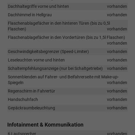
Dachhaltegriffe vorne und hinten
vorhanden
Dachhimmel in Hellgrau
vorhanden
Flaschenablagefächer in den hinteren Türen (bis zu 0,5l
Flaschen)
vorhanden
Flaschenablagefächer in den Vordertüren (bis zu 1,5l Flaschen)
vorhanden
Geschwindigkeitsbegrenzer (Speed-Limiter)
vorhanden
Leseleuchten vorne und hinten
vorhanden
Schaltempfehlungsanzeige (nur bei Schaltgetriebe)
vorhanden
Sonnenblenden auf Fahrer- und Beifahrerseite mit Make-up-
Spiegeln
vorhanden
Regenschirm in Fahrertür
vorhanden
Handschuhfach
vorhanden
Gepäckraumbeleuchtung
vorhanden
Infotainment & Kommunikation
6 Lautsprecher
vorhanden