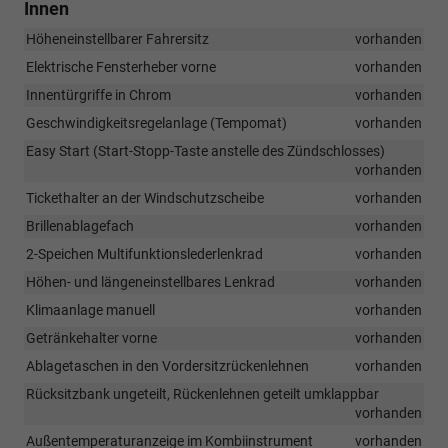
Innen
Höheneinstellbarer Fahrersitz
vorhanden
Elektrische Fensterheber vorne
vorhanden
Innentürgriffe in Chrom
vorhanden
Geschwindigkeitsregelanlage (Tempomat)
vorhanden
Easy Start (Start-Stopp-Taste anstelle des Zündschlosses)
vorhanden
Tickethalter an der Windschutzscheibe
vorhanden
Brillenablagefach
vorhanden
2-Speichen Multifunktionslederlenkrad
vorhanden
Höhen- und längeneinstellbares Lenkrad
vorhanden
Klimaanlage manuell
vorhanden
Getränkehalter vorne
vorhanden
Ablagetaschen in den Vordersitzrückenlehnen
vorhanden
Rücksitzbank ungeteilt, Rückenlehnen geteilt umklappbar
vorhanden
Außentemperaturanzeige im Kombiinstrument
vorhanden