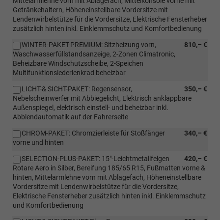
Mittelarmlehne vorn mit Ablagefach, Mittelkonsole vorne mit
Getränkehaltern, Höheneinstellbare Vordersitze mit
Lendenwirbelstütze für die Vordersitze, Elektrische Fensterheber
zusätzlich hinten inkl. Einklemmschutz und Komfortbedienung
WINTER-PAKET-PREMIUM: Sitzheizung vorn,
810,– €
Waschwasserfüllstandsanzeige, 2-Zonen Climatronic,
Beheizbare Windschutzscheibe, 2-Speichen
Multifunktionslederlenkrad beheizbar
LICHT-& SICHT-PAKET: Regensensor,
350,– €
Nebelscheinwerfer mit Abbiegelicht, Elektrisch anklappbare
Außenspiegel, elektrisch einstell- und beheizbar inkl.
Abblendautomatik auf der Fahrerseite
CHROM-PAKET: Chromzierleiste für Stoßfänger
340,– €
vorne und hinten
SELECTION-PLUS-PAKET: 15"-Leichtmetallfelgen
420,– €
Rotare Aero in Silber, Bereifung 185/65 R15, Fußmatten vorne &
hinten, Mittelarmlehne vorn mit Ablagefach, Höheneinstellbare
Vordersitze mit Lendenwirbelstütze für die Vordersitze,
Elektrische Fensterheber zusätzlich hinten inkl. Einklemmschutz
und Komfortbedienung