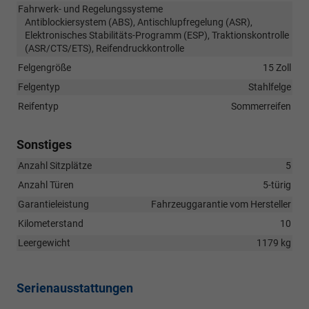
Fahrwerk- und Regelungssysteme
Antiblockiersystem (ABS), Antischlupfregelung (ASR),
Elektronisches Stabilitäts-Programm (ESP), Traktionskontrolle
(ASR/CTS/ETS), Reifendruckkontrolle
Felgengröße
15 Zoll
Felgentyp
Stahlfelge
Reifentyp
Sommerreifen
Sonstiges
Anzahl Sitzplätze
5
Anzahl Türen
5-türig
Garantieleistung
Fahrzeuggarantie vom Hersteller
Kilometerstand
10
Leergewicht
1179 kg
Serienausstattungen