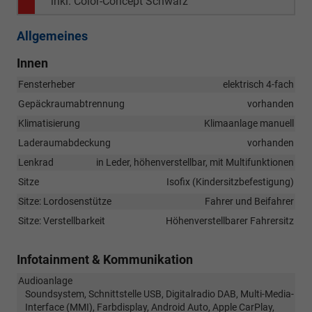
inkl. Color-Concept Schwarz
Allgemeines
Innen
Fensterheber
elektrisch 4-fach
Gepäckraumabtrennung
vorhanden
Klimatisierung
Klimaanlage manuell
Laderaumabdeckung
vorhanden
Lenkrad
in Leder, höhenverstellbar, mit Multifunktionen
Sitze
Isofix (Kindersitzbefestigung)
Sitze: Lordosenstütze
Fahrer und Beifahrer
Sitze: Verstellbarkeit
Höhenverstellbarer Fahrersitz
Infotainment & Kommunikation
Audioanlage
Soundsystem, Schnittstelle USB, Digitalradio DAB, Multi-Media-
Interface (MMI), Farbdisplay, Android Auto, Apple CarPlay,