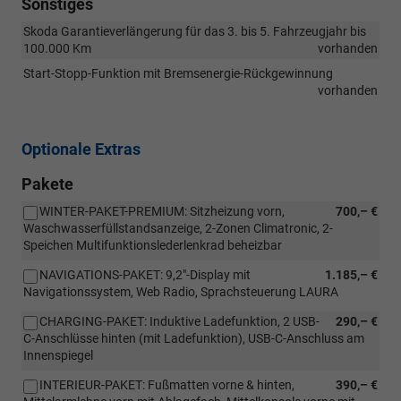
Sonstiges
Skoda Garantieverlängerung für das 3. bis 5. Fahrzeugjahr bis
100.000 Km
vorhanden
Start-Stopp-Funktion mit Bremsenergie-Rückgewinnung
vorhanden
Optionale Extras
Pakete
WINTER-PAKET-PREMIUM: Sitzheizung vorn,
700,– €
Waschwasserfüllstandsanzeige, 2-Zonen Climatronic, 2-
Speichen Multifunktionslederlenkrad beheizbar
NAVIGATIONS-PAKET: 9,2"-Display mit
1.185,– €
Navigationssystem, Web Radio, Sprachsteuerung LAURA
CHARGING-PAKET: Induktive Ladefunktion, 2 USB-
290,– €
C-Anschlüsse hinten (mit Ladefunktion), USB-C-Anschluss am
Innenspiegel
INTERIEUR-PAKET: Fußmatten vorne & hinten,
390,– €