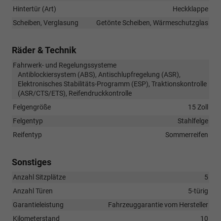
Hintertür (Art)
Heckklappe
Scheiben, Verglasung
Getönte Scheiben, Wärmeschutzglas
Räder & Technik
Fahrwerk- und Regelungssysteme
Antiblockiersystem (ABS), Antischlupfregelung (ASR),
Elektronisches Stabilitäts-Programm (ESP), Traktionskontrolle
(ASR/CTS/ETS), Reifendruckkontrolle
Felgengröße
15 Zoll
Felgentyp
Stahlfelge
Reifentyp
Sommerreifen
Sonstiges
Anzahl Sitzplätze
5
Anzahl Türen
5-türig
Garantieleistung
Fahrzeuggarantie vom Hersteller
Kilometerstand
10