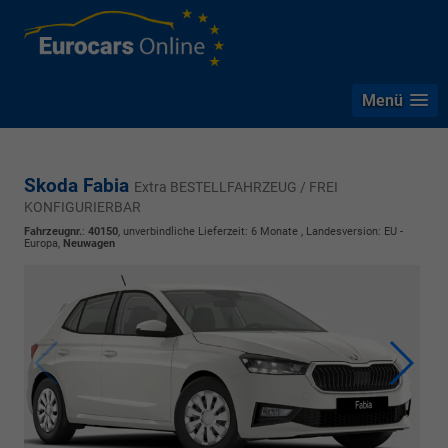
Menü
Skoda Fabia
Extra BESTELLFAHRZEUG / FREI
KONFIGURIERBAR
Fahrzeugnr.
:
40150
, unverbindliche Lieferzeit:
6 Monate
, Landesversion: EU -
Europa,
Neuwagen