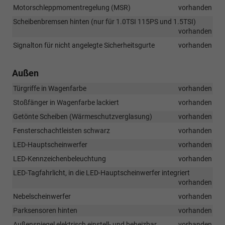
Motorschleppmomentregelung (MSR)
vorhanden
Scheibenbremsen hinten (nur für 1.0TSI 115PS und 1.5TSI)
vorhanden
Signalton für nicht angelegte Sicherheitsgurte
vorhanden
Außen
Türgriffe in Wagenfarbe
vorhanden
Stoßfänger in Wagenfarbe lackiert
vorhanden
Getönte Scheiben (Wärmeschutzverglasung)
vorhanden
Fensterschachtleisten schwarz
vorhanden
LED-Hauptscheinwerfer
vorhanden
LED-Kennzeichenbeleuchtung
vorhanden
LED-Tagfahrlicht, in die LED-Hauptscheinwerfer integriert
vorhanden
Nebelscheinwerfer
vorhanden
Parksensoren hinten
vorhanden
Außenspiegel elektrisch einstell- und beheizbar
vorhanden