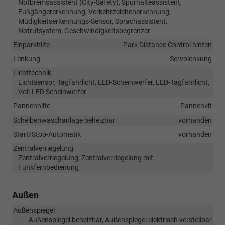
Notbremsassistent (City-Safety), Spurhalteassistent,
Fußgängererkennung, Verkehrzeichenerkennung,
Müdigkeitserkennungs-Sensor, Sprachassistent,
Notrufsystem, Geschwindigkeitsbegrenzer
Einparkhilfe
Park Distance Control hinten
Lenkung
Servolenkung
Lichttechnik
Lichtsensor, Tagfahrlicht, LED-Scheinwerfer, LED-Tagfahrlicht,
Voll-LED Scheinwerfer
Pannenhilfe
Pannenkit
Scheibenwaschanlage beheizbar
vorhanden
Start/Stop-Automatik
vorhanden
Zentralverriegelung
Zentralverriegelung, Zentralverriegelung mit
Funkfernbedienung
Außen
Außenspiegel
Außenspiegel beheizbar, Außenspiegel elektrisch verstellbar