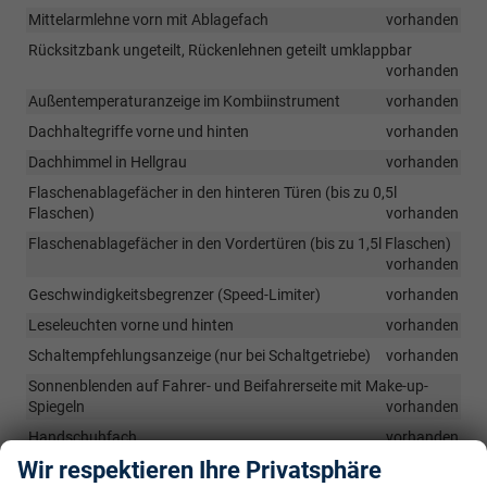
Mittelarmlehne vorn mit Ablagefach
vorhanden
Rücksitzbank ungeteilt, Rückenlehnen geteilt umklappbar
vorhanden
Außentemperaturanzeige im Kombiinstrument
vorhanden
Dachhaltegriffe vorne und hinten
vorhanden
Dachhimmel in Hellgrau
vorhanden
Flaschenablagefächer in den hinteren Türen (bis zu 0,5l
Flaschen)
vorhanden
Flaschenablagefächer in den Vordertüren (bis zu 1,5l Flaschen)
vorhanden
Geschwindigkeitsbegrenzer (Speed-Limiter)
vorhanden
Leseleuchten vorne und hinten
vorhanden
Schaltempfehlungsanzeige (nur bei Schaltgetriebe)
vorhanden
Sonnenblenden auf Fahrer- und Beifahrerseite mit Make-up-
Spiegeln
vorhanden
Handschuhfach
vorhanden
Wir respektieren Ihre Privatsphäre