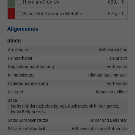
Thymian-Grün Uni
600,– €
Velvet-Rot Premium Metallic
875,– €
Allgemeines
Innen
Armlehnen
Mittelarmlehne
Fensterheber
elektrisch
Gepäckraumabtrennung
vorhanden
Klimatisierung
Klimaanlage manuell
Laderaumabdeckung
vorhanden
Lenkrad
höhenverstellbar
Sitze
Isofix (Kindersitzbefestigung), Rücksitzbank hinten geteilt,
Isofix Beifahrersitz
Sitze: Lordosenstütze
Fahrer und Beifahrer
Sitze: Verstellbarkeit
Höhenverstellbarer Fahrersitz