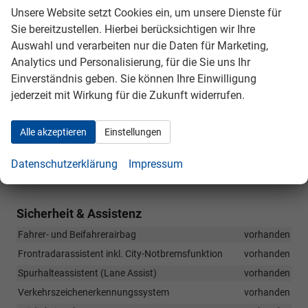
Infotainment & Kommunikation
Unsere Website setzt Cookies ein, um unsere Dienste für
6 Lautsprecher
vorhanden
Sie bereitzustellen. Hierbei berücksichtigen wir Ihre
Auswahl und verarbeiten nur die Daten für Marketing,
e-Call Notrufsystem
vorhanden
Analytics und Personalisierung, für die Sie uns Ihr
8" Virtual Cockpit
vorhanden
Einverständnis geben. Sie können Ihre Einwilligung
2x USB-Anschluss (Typ-C) vorn
vorhanden
jederzeit mit Wirkung für die Zukunft widerrufen.
8,2" Infotainmentsystem, Kapazitives Multitouch-Display
vorhanden
Alle akzeptieren
Einstellungen
Digitaler Radioempfang (DAB+)
vorhanden
Wireless-SmartLink (Android Auto, Apple CarPlay)
vorhanden
Datenschutzerklärung
Impressum
Telefonfreisprecheinrichtung Bluetooth
vorhanden
Sicherheit & Assistenz
Fahrer- und Beifahrerairbag
vorhanden
Frontradarassistent inkl. City-Notbremsfunktion
vorhanden
Spurhalteassistent (Lane Assist)
vorhanden
Verkehrszeichenerkennungssystem
vorhanden