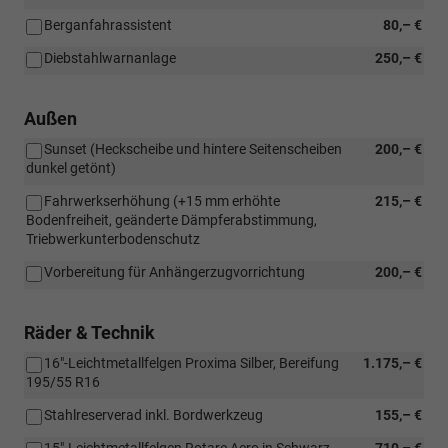
Berganfahrassistent
80,– €
Diebstahlwarnanlage
250,– €
Außen
Sunset (Heckscheibe und hintere Seitenscheiben
200,– €
dunkel getönt)
Fahrwerkserhöhung (+15 mm erhöhte
215,– €
Bodenfreiheit, geänderte Dämpferabstimmung,
Triebwerkunterbodenschutz
Vorbereitung für Anhängerzugvorrichtung
200,– €
Räder & Technik
16"-Leichtmetallfelgen Proxima Silber, Bereifung
1.175,– €
195/55 R16
Stahlreserverad inkl. Bordwerkzeug
155,– €
15"-Leichtmetallfelgen Rotare Aero in Schwarz,
710,– €