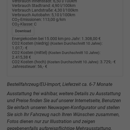
Verbrauch Innenstadt:
6,50 l/100km
Verbrauch Stadtrand:
4,90 l/100km
Verbrauch Landstraße:
4,30 l/100km
Verbrauch Autobahn:
5,10 l/100km
CO
-Emissionen:
113,00 g/km
2
CO
-Klasse:
C
2
Download
Energiekosten bei 15.000 km pro Jahr:
1.308,00 €
CO2 Kosten (niedrig)
:
(Kosten Durchschnitt 10 Jahre)
1.017,- €
CO2 Kosten (mittel)
:
(Kosten Durchschnitt 10 Jahre)
2.415,38 €
CO2 Kosten (hoch)
:
3.729,- €
(Kosten Durchschnitt 10 Jahre)
Jahressteuer:
56,- €
Bestellfahrzeug/EU-Import, Lieferzeit ca. 6-7 Monate
Ausstattung frei wählbar, weitere Details zu Ausstattung
und Preise finden Sie auf unserer Internetseite, Benutzen
Sie einfach unseren Neuwagen-Konfigurator und stellen
Sie sich Ihr Fahrzeug nach Ihren Wünschen zusammen,
Fotos dienen nur zur Illustration und zeigen
gegebenenfalls aufpreispflichtige Mehrausstattung.