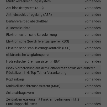
Müdigkeitserkennungssystem
vorhanden
Antiblockiersystem (ABS)
vorhanden
Antriebsschlupfregelung (ASR)
vorhanden
Beifahrerairbag abschaltbar
vorhanden
3. Bremsleuchte
vorhanden
Elektromechanische Servolenkung
vorhanden
Elektronische Querdifferenzialsperre (XDS)
vorhanden
Elektronische Stabilisierungskontrolle (ESC)
vorhanden
elektronische Wegfahrsperre
vorhanden
Hydraulischer Bremsassistent (HBA)
vorhanden
Isofix-Vorbereitung auf dem Beifahrersitz sowie den äußeren
Rücksitzen, inkl. Top-Tether-Verankerung
vorhanden
Kopfairbags
vorhanden
Multikollisionsbremsassistent (MKB)
vorhanden
Seitenairbags vorn
vorhanden
Zentralverriegelung mit Funkfernbedienung inkl. 2
Funkklappschlüsseln
vorhanden