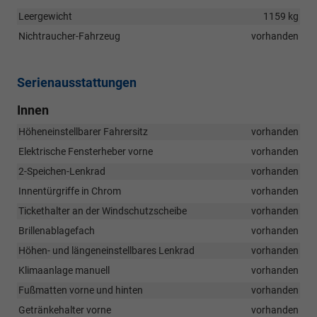
Leergewicht
1159 kg
Nichtraucher-Fahrzeug
vorhanden
Serienausstattungen
Innen
Höheneinstellbarer Fahrersitz
vorhanden
Elektrische Fensterheber vorne
vorhanden
2-Speichen-Lenkrad
vorhanden
Innentürgriffe in Chrom
vorhanden
Tickethalter an der Windschutzscheibe
vorhanden
Brillenablagefach
vorhanden
Höhen- und längeneinstellbares Lenkrad
vorhanden
Klimaanlage manuell
vorhanden
Fußmatten vorne und hinten
vorhanden
Getränkehalter vorne
vorhanden